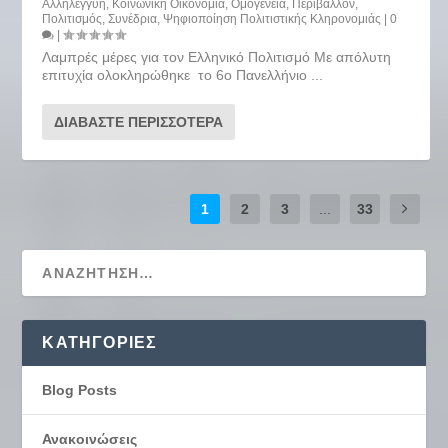
Αλληλεγγύη
,
Κοινωνική Οικονομία
,
Ομογένεια
,
Περιβάλλον
,
Πολιτισμός
,
Συνέδρια
,
Ψηφιοποίηση Πολιτιστικής Κληρονομιάς
|
0
|
Λαμπρές μέρες για τον Ελληνικό Πολιτισμό Με απόλυτη
επιτυχία ολοκληρώθηκε το 6ο Πανελλήνιο ...
ΔΙΑΒΆΣΤΕ ΠΕΡΙΣΣΌΤΕΡΑ
1
2
3
...
33
KΑΤΗΓΟΡΊΕΣ
Blog Posts
Ανακοινώσεις