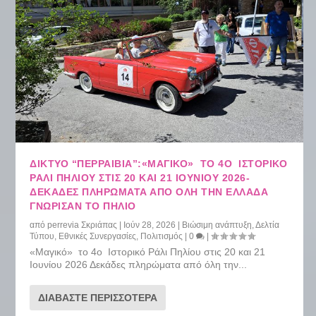
ΔΙΚΤΥΟ “ΠΕΡΡΑΙΒΙΑ”:«ΜΑΓΙΚΌ» ΤΟ 4Ο ΙΣΤΟΡΙΚΌ
ΡΆΛΙ ΠΗΛΊΟΥ ΣΤΙΣ 20 ΚΑΙ 21 ΙΟΥΝΊΟΥ 2026-
ΔΕΚΆΔΕΣ ΠΛΗΡΏΜΑΤΑ ΑΠΌ ΌΛΗ ΤΗΝ ΕΛΛΆΔΑ
ΓΝΏΡΙΣΑΝ ΤΟ ΠΉΛΙΟ
από
perrevia Σκριάπας
|
Ιούν 28, 2026
|
Βιώσιμη ανάπτυξη
,
Δελτία
Τύπου
,
Εθνικές Συνεργασίες
,
Πολιτισμός
|
0
|
«Μαγικό» το 4ο Ιστορικό Ράλι Πηλίου στις 20 και 21
Ιουνίου 2026 Δεκάδες πληρώματα από όλη την...
ΔΙΑΒΆΣΤΕ ΠΕΡΙΣΣΌΤΕΡΑ