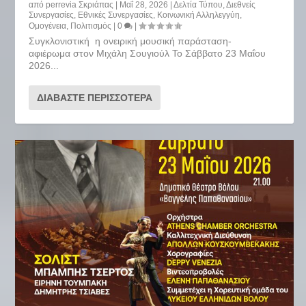
από
perrevia Σκριάπας
|
Μαΐ 28, 2026
|
Δελτία Τύπου
,
Διεθνείς
Συνεργασίες
,
Εθνικές Συνεργασίες
,
Κοινωνική Αλληλεγγύη
,
Ομογένεια
,
Πολιτισμός
|
0
|
Συγκλονιστική η ονειρική μουσική παράσταση-
αφιέρωμα στον Μιχάλη Σουγιούλ Το Σάββατο 23 Μαΐου
2026...
ΔΙΑΒΆΣΤΕ ΠΕΡΙΣΣΌΤΕΡΑ