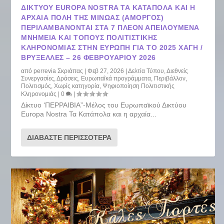
ΔΙΚΤΎΟΥ EUROPA NOSTRA ΤΑ ΚΑΤΆΠΟΛΑ ΚΑΙ Η
ΑΡΧΑΊΑ ΠΌΛΗ ΤΗΣ ΜΙΝΏΑΣ (ΑΜΟΡΓΌΣ)
ΠΕΡΙΛΑΜΒΆΝΟΝΤΑΙ ΣΤΑ 7 ΠΛΈΟΝ ΑΠΕΙΛΟΎΜΕΝΑ
ΜΝΗΜΕΊΑ ΚΑΙ ΤΌΠΟΥΣ ΠΟΛΙΤΙΣΤΙΚΉΣ
ΚΛΗΡΟΝΟΜΙΆΣ ΣΤΗΝ ΕΥΡΏΠΗ ΓΙΑ ΤΟ 2025 ΧΆΓΗ /
ΒΡΥΞΈΛΛΕΣ – 26 ΦΕΒΡΟΥΑΡΊΟΥ 2026
από
perrevia Σκριάπας
|
Φεβ 27, 2026
|
Δελτία Τύπου
,
Διεθνείς
Συνεργασίες
,
Δράσεις
,
Ευρωπαΐκά προγράμματα
,
Περιβάλλον
,
Πολιτισμός
,
Χωρίς κατηγορία
,
Ψηφιοποίηση Πολιτιστικής
Κληρονομιάς
|
0
|
Δίκτυο ‘ΠΕΡΡΑΙΒΙΑ”-Μέλος του Ευρωπαϊκού Δικτύου
Europa Nostra Τα Κατάπολα και η αρχαία...
ΔΙΑΒΆΣΤΕ ΠΕΡΙΣΣΌΤΕΡΑ