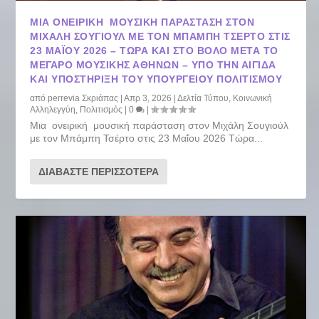
ΜΙΑ ΟΝΕΙΡΙΚΉ ΜΟΥΣΙΚΉ ΠΑΡΆΣΤΑΣΗ ΣΤΟΝ
ΜΙΧΆΛΗ ΣΟΥΓΙΟΎΛ ΜΕ ΤΟΝ ΜΠΆΜΠΗ ΤΣΈΡΤΟ ΣΤΙΣ
23 ΜΑΪ́ΟΥ 2026 – TΏΡΑ ΚΑΙ ΣΤΟ ΒΌΛΟ ΜΕΤΆ ΤΟ
ΜΈΓΑΡΟ ΜΟΥΣΙΚΉΣ ΑΘΗΝΏΝ – ΥΠΌ ΤΗΝ ΑΙΓΊΔΑ
ΚΑΙ ΥΠΟΣΤΉΡΙΞΗ ΤΟΥ ΥΠΟΥΡΓΕΊΟΥ ΠΟΛΙΤΙΣΜΟΎ
από
perrevia Σκριάπας
|
Απρ 3, 2026
|
Δελτία Τύπου
,
Κοινωνική
Αλληλεγγύη
,
Πολιτισμός
|
0
|
Μια ονειρική μουσική παράσταση στον Μιχάλη Σουγιούλ
με τον Μπάμπη Τσέρτο στις 23 Μαΐου 2026 Tώρα...
ΔΙΑΒΆΣΤΕ ΠΕΡΙΣΣΌΤΕΡΑ