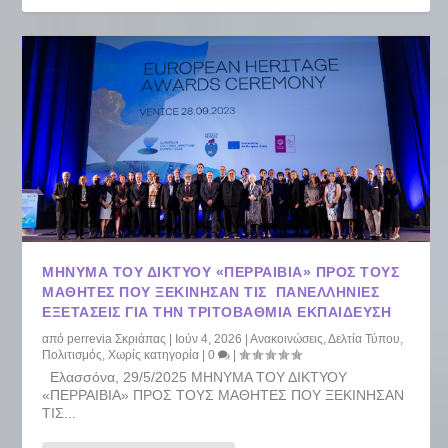
ΜΗΝΥΜΑ ΤΟΥ ΔΙΚΤΥΟΥ «ΠΕΡΡΑΙΒΙΑ» ΠΡΟΣ ΤΟΥΣ
ΜΑΘΗΤΕΣ ΠΟΥ ΞΕΚΙΝΗΣΑΝ ΤΙΣ ΠΑΝΕΛΛΗΝΙΕΣ
ΕΞΕΤΑΣΕΙΣ ΓΙΑ ΤΗΝ ΤΡΙΤΟΒΑΘΜΙΑ ΕΚΠΑΙΔΕΥΣΗ
από
perrevia Σκριάπας
|
Ιούν 4, 2026
|
Ανακοινώσεις
,
Δελτία Τύπου
,
Πολιτισμός
,
Χωρίς κατηγορία
|
0
|
Ελασσόνα, 29/5/2025 ΜΗΝΥΜΑ ΤΟΥ ΔΙΚΤΥΟΥ
«ΠΕΡΡΑΙΒΙΑ» ΠΡΟΣ ΤΟΥΣ ΜΑΘΗΤΕΣ ΠΟΥ ΞΕΚΙΝΗΣΑΝ
ΤΙΣ...