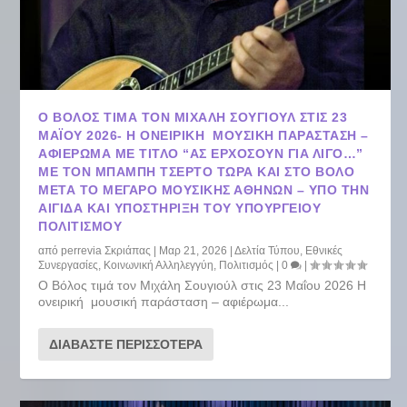
Ο ΒΌΛΟΣ ΤΙΜΆ ΤΟΝ ΜΙΧΆΛΗ ΣΟΥΓΙΟΎΛ ΣΤΙΣ 23
ΜΑΪ́ΟΥ 2026- Η ΟΝΕΙΡΙΚΉ ΜΟΥΣΙΚΉ ΠΑΡΆΣΤΑΣΗ –
ΑΦΙΈΡΩΜΑ ΜΕ ΤΊΤΛΟ “ΑΣ ΕΡΧΌΣΟΥΝ ΓΙΑ ΛΊΓΟ…”
ΜΕ ΤΟΝ ΜΠΆΜΠΗ ΤΣΈΡΤΟ TΏΡΑ ΚΑΙ ΣΤΟ ΒΌΛΟ
ΜΕΤΆ ΤΟ ΜΈΓΑΡΟ ΜΟΥΣΙΚΉΣ ΑΘΗΝΏΝ – ΥΠΌ ΤΗΝ
ΑΙΓΊΔΑ ΚΑΙ ΥΠΟΣΤΉΡΙΞΗ ΤΟΥ ΥΠΟΥΡΓΕΊΟΥ
ΠΟΛΙΤΙΣΜΟΎ
από
perrevia Σκριάπας
|
Μαρ 21, 2026
|
Δελτία Τύπου
,
Εθνικές
Συνεργασίες
,
Κοινωνική Αλληλεγγύη
,
Πολιτισμός
|
0
|
Ο Βόλος τιμά τον Μιχάλη Σουγιούλ στις 23 Μαΐου 2026 Η
ονειρική μουσική παράσταση – αφιέρωμα...
ΔΙΑΒΆΣΤΕ ΠΕΡΙΣΣΌΤΕΡΑ