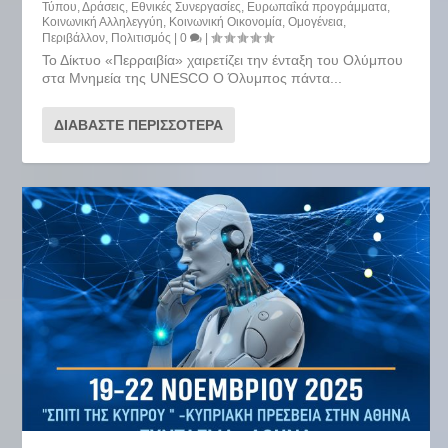
Τύπου
,
Δράσεις
,
Εθνικές Συνεργασίες
,
Ευρωπαΐκά προγράμματα
,
Κοινωνική Αλληλεγγύη
,
Κοινωνική Οικονομία
,
Ομογένεια
,
Περιβάλλον
,
Πολιτισμός
|
0
|
Το Δίκτυο «Περραιβία» χαιρετίζει την ένταξη του Ολύμπου
στα Μνημεία της UNESCO Ο Όλυμπος πάντα...
ΔΙΑΒΆΣΤΕ ΠΕΡΙΣΣΌΤΕΡΑ