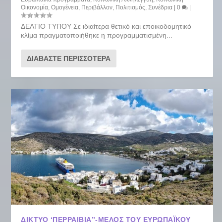
Οικονομία
,
Ομογένεια
,
Περιβάλλον
,
Πολιτισμός
,
Συνέδρια
|
0
|
ΔΕΛΤΙΟ ΤΥΠΟΥ Σε ιδιαίτερα θετικό και εποικοδομητικό
κλίμα πραγματοποιήθηκε η προγραμματισμένη...
ΔΙΑΒΆΣΤΕ ΠΕΡΙΣΣΌΤΕΡΑ
ΔΊΚΤΥΟ ‘ΠΕΡΡΑΙΒΙΑ”-ΜΈΛΟΣ ΤΟΥ ΕΥΡΩΠΑΪΚΟΎ