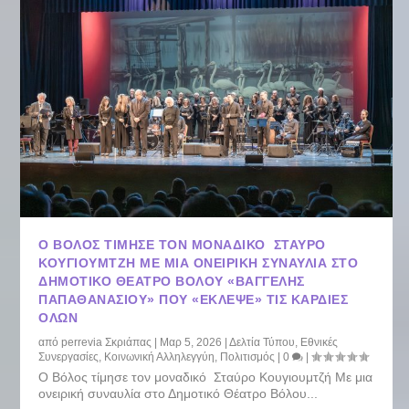
Ο ΒΌΛΟΣ ΤΊΜΗΣΕ ΤΟΝ ΜΟΝΑΔΙΚΌ ΣΤΑΎΡΟ
ΚΟΥΓΙΟΥΜΤΖΉ ΜΕ ΜΙΑ ΟΝΕΙΡΙΚΉ ΣΥΝΑΥΛΊΑ ΣΤΟ
ΔΗΜΟΤΙΚΌ ΘΈΑΤΡΟ ΒΌΛΟΥ «ΒΑΓΓΈΛΗΣ
ΠΑΠΑΘΑΝΑΣΊΟΥ» ΠΟΥ «ΈΚΛΕΨΕ» ΤΙΣ ΚΑΡΔΙΈΣ
ΌΛΩΝ
από
perrevia Σκριάπας
|
Μαρ 5, 2026
|
Δελτία Τύπου
,
Εθνικές
Συνεργασίες
,
Κοινωνική Αλληλεγγύη
,
Πολιτισμός
|
0
|
Ο Βόλος τίμησε τον μοναδικό Σταύρο Κουγιουμτζή Με μια
ονειρική συναυλία στο Δημοτικό Θέατρο Βόλου...