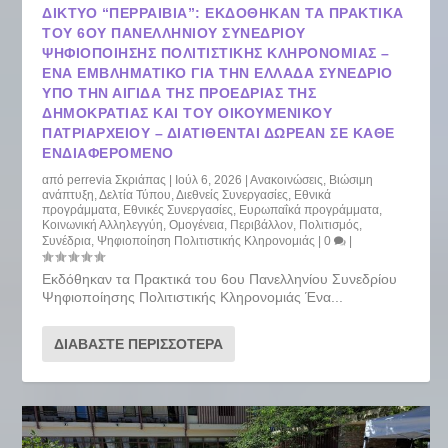
ΔΙΚΤΥΟ “ΠΕΡΡΑΙΒΙΑ”: ΕΚΔΌΘΗΚΑΝ ΤΑ ΠΡΑΚΤΙΚΆ
ΤΟΥ 6ΟΥ ΠΑΝΕΛΛΗΝΊΟΥ ΣΥΝΕΔΡΊΟΥ
ΨΗΦΙΟΠΟΊΗΣΗΣ ΠΟΛΙΤΙΣΤΙΚΉΣ ΚΛΗΡΟΝΟΜΙΆΣ –
ΈΝΑ ΕΜΒΛΗΜΑΤΙΚΌ ΓΙΑ ΤΗΝ ΕΛΛΆΔΑ ΣΥΝΈΔΡΙΟ
ΥΠΌ ΤΗΝ ΑΙΓΊΔΑ ΤΗΣ ΠΡΟΕΔΡΊΑΣ ΤΗΣ
ΔΗΜΟΚΡΑΤΊΑΣ ΚΑΙ ΤΟΥ ΟΙΚΟΥΜΕΝΙΚΟΎ
ΠΑΤΡΙΑΡΧΕΊΟΥ – ΔΙΑΤΊΘΕΝΤΑΙ ΔΩΡΕΆΝ ΣΕ ΚΆΘΕ
ΕΝΔΙΑΦΕΡΌΜΕΝΟ
από
perrevia Σκριάπας
|
Ιούλ 6, 2026
|
Ανακοινώσεις
,
Βιώσιμη
ανάπτυξη
,
Δελτία Τύπου
,
Διεθνείς Συνεργασίες
,
Εθνικά
προγράμματα
,
Εθνικές Συνεργασίες
,
Ευρωπαΐκά προγράμματα
,
Κοινωνική Αλληλεγγύη
,
Ομογένεια
,
Περιβάλλον
,
Πολιτισμός
,
Συνέδρια
,
Ψηφιοποίηση Πολιτιστικής Κληρονομιάς
|
0
|
Εκδόθηκαν τα Πρακτικά του 6ου Πανελληνίου Συνεδρίου
Ψηφιοποίησης Πολιτιστικής Κληρονομιάς Ένα...
ΔΙΑΒΆΣΤΕ ΠΕΡΙΣΣΌΤΕΡΑ