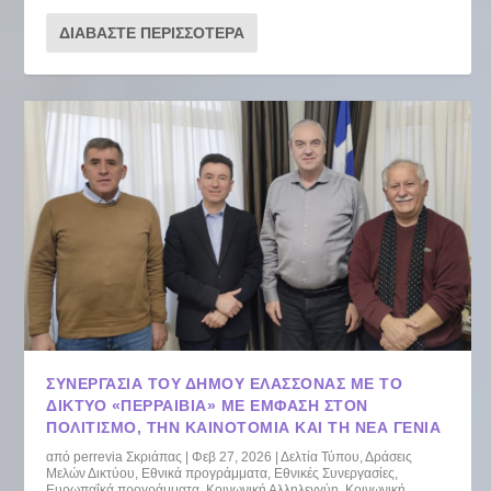
ΔΙΑΒΆΣΤΕ ΠΕΡΙΣΣΌΤΕΡΑ
ΣΥΝΕΡΓΑΣΊΑ ΤΟΥ ΔΉΜΟΥ ΕΛΑΣΣΌΝΑΣ ΜΕ ΤΟ
ΔΊΚΤΥΟ «ΠΕΡΡΑΙΒΊΑ» ΜΕ ΈΜΦΑΣΗ ΣΤΟΝ
ΠΟΛΙΤΙΣΜΌ, ΤΗΝ ΚΑΙΝΟΤΟΜΊΑ ΚΑΙ ΤΗ ΝΈΑ ΓΕΝΙΆ
από
perrevia Σκριάπας
|
Φεβ 27, 2026
|
Δελτία Τύπου
,
Δράσεις
Μελών Δικτύου
,
Εθνικά προγράμματα
,
Εθνικές Συνεργασίες
,
Ευρωπαΐκά προγράμματα
,
Κοινωνική Αλληλεγγύη
,
Κοινωνική