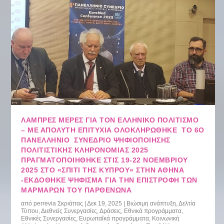
ΛΑΜΠΡΈΣ ΜΈΡΕΣ ΓΙΑ ΤΟΝ ΕΛΛΗΝΙΚΌ ΠΟΛΙΤΙΣΜΌ
– ΜΕ ΑΠΌΛΥΤΗ ΕΠΙΤΥΧΊΑ ΟΛΟΚΛΗΡΏΘΗΚΕ ΤΟ 6Ο
ΠΑΝΕΛΛΉΝΙΟ ΣΥΝΈΔΡΙΟ ΨΗΦΙΟΠΟΊΗΣΗΣ
ΠΟΛΙΤΙΣΤΙΚΉΣ ΚΛΗΡΟΝΟΜΙΆΣ 2025
ΠΡΑΓΜΑΤΟΠΟΙΉΘΗΚΕ ΣΤΙΣ 19-22 ΝΟΕΜΒΡΊΟΥ
2025 ΣΤΟ «ΣΠΊΤΙ ΤΗΣ ΚΎΠΡΟΥ» ΣΤΗΝ ΑΘΉΝΑ
-ΕΚΔΌΘΗΚΕ ΨΉΦΙΣΜΑ ΓΙΑ ΤΗΝ ΕΠΙΣΤΡΟΦΉ ΤΩΝ
ΜΑΡΜΆΡΩΝ ΤΟΥ ΠΑΡΘΕΝΏΝΑ
από
perrevia Σκριάπας
|
Δεκ 19, 2025
|
Βιώσιμη ανάπτυξη
,
Δελτία
Τύπου
,
Διεθνείς Συνεργασίες
,
Δράσεις
,
Εθνικά προγράμματα
,
Εθνικές Συνεργασίες
,
Ευρωπαΐκά προγράμματα
,
Κοινωνική