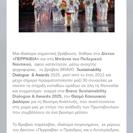
Μια ιδιαίτερα σημαντική βράβευση δόθηκε στο
Δίκτυο
«ΠΕΡΡΑΙΒΙΑ»
και στη
Μπάντα του Πολεμικού
Ναυτικού,
αφού κατέκτησαν, μέσω ανοιχτής
ψηφοφορίας, το βραβείο BRAVO
Sustainability
Dialogue & Awards
2025, γιατί από το έτος 2012 και
μέχρι σήμερα πραγματοποίησαν μαζί 30 συναυλίες με
σκοπό τη στήριξη ευπαθών ομάδων σε όλη τη Θεσσαλία
και συμμετείχαν ενεργά στα
Bravo
Sustainability
Dialogue
&
Awards
2025,
τον
Θεσμό Κοινωνικού
Διαλόγου
για τη Βιώσιμη Ανάπτυξη, που αναπτύσσεται
στη χώρα μας με στόχο την ανάδειξη των Πρωτοβουλιών
που συμβάλλουν σε ένα βιώσιμο μέλλον.
Το Βραβείο παρέλαβαν, ιδιαίτερα συγκινημένοι, εκ μέρους
του Δικτύου «Περραιβία» ο Πρόεδρος και ο Αντιπρόεδρος