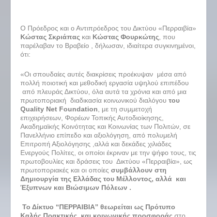
Ο Πρόεδρος και ο Αντιπρόεδρος του Δικτύου «Περραιβία»
Κώστας Σκριάπας
και
Κώστας Φουρκώτης
, που
παρέλαβαν το Βραβείο , δήλωσαν, ιδιαίτερα συγκινημένοι,
ότι:
«Οι σπουδαίες αυτές διακρίσεις προέκυψαν μέσα από
πολλή ποιοτική και μεθοδική εργασία υψηλού επιπέδου
από πλευράς Δικτύου, όλα αυτά τα χρόνια και από μια
πρωτοποριακή διαδικασία κοινωνικού διαλόγου
του
Quality
Net
Foundation
, με τη συμμετοχή
επιχειρήσεων, Φορέων Τοπικής Αυτοδιοίκησης,
Ακαδημαϊκής Κοινότητας και Κοινωνίας των Πολιτών, σε
Πανελλήνιο επίπεδο και αξιολόγηση, από πολυμελή
Επιτροπή Αξιολόγησης ,αλλά και δεκάδες χιλιάδες
Ενεργούς Πολίτες, οι οποίοι έκριναν με την ψήφο τους, τις
πρωτοβουλίες και δράσεις του Δικτύου «Περραιβία», ως
πρωτοποριακές και οι οποίες
συμβάλλουν στη
Δημιουργία της Ελλάδας του Μέλλοντος, αλλά και
Έξυπνων και Βιώσιμων Πόλεων .
Το Δίκτυο “ΠΕΡΡΑΙΒΙΑ” θεωρείται ως Πρότυπο
Καλής Πρακτικής και κοινωνικής προσφοράς
στο