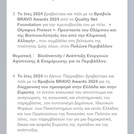
Το έτος 2024
βραβεύτηκε και πάλι με τα
Βραβεία
BRAVO
Awards
2024
από το
Quality
Net
Foundation
για την πρωτοβουλία του με τίτλο :
«
O
lympus
P
rotect +- Προστασία του Ολύμπου και
της Βιοποικιλότητάς του από την Κλιματική
Αλλαγή» ,
που συμβάλλει στη βελτίωση της
ποιότητας ζωής όλων, στον
Πυλώνα Περιβάλλον
Θεματική : Biodiversity / Ανάπτυξη Ενεργειών
Αφύπνισης & Ενημέρωσης για το Περιβάλλον.
Το έτος 2024
το Δίκτυο ‘Περραιβία» βραβεύτηκε και
πάλι με τα
Βραβεία
BRAVO
Awards
2024
για τη
διαχρονική του προσφορά στην Ελλάδα και στην
Ευρώπη
, το έντονο κοινωνικό του αποτύπωμα και
αναγνώριση, τις κοινωνικές και επιστημονικές του
παρεμβάσεις ,τον συντονισμό Δημόσιων, Ιδιωτικών
Φορέων ,των Πανεπιστημίων εντός και εκτός Ελλάδος
και των Οργανώσεων της Κοινωνίας των Πολιτών και
τέλος, των παρεμβάσεών του για μια δημοκρατική,
δίκαια και ασφαλή Ευρώπη της προόδου και της
ανάπτυξης.