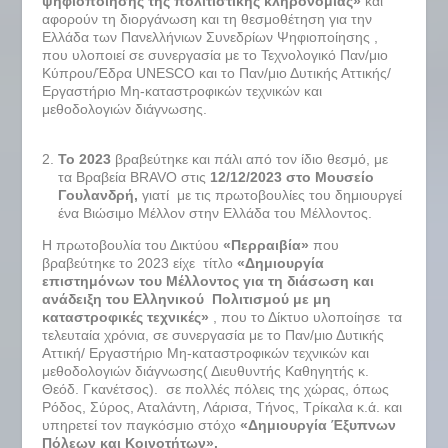
ψηφιοποίησης της πολιτιστικής κληρονομιάς»
και
αφορούν τη διοργάνωση και τη θεσμοθέτηση για την
Ελλάδα των Πανελλήνιων Συνεδρίων Ψηφιοποίησης ,
που υλοποιεί σε συνεργασία με το Τεχνολογικό Παν/μιο
Κύπρου/Έδρα UNESCO και το Παν/μιο Δυτικής Αττικής/
Εργαστήριο Μη-καταστροφικών τεχνικών και
μεθοδολογιών διάγνωσης.
Το 2023
βραβεύτηκε και πάλι από τον ίδιο θεσμό, με
τα Βραβεία BRAVO στις
12/12/2023 στο Μουσείο
Γουλανδρή,
γιατί με τις πρωτοβουλίες του δημιουργεί
ένα Βιώσιμο Μέλλον στην Ελλάδα του Μέλλοντος.
Η πρωτοβουλία του Δικτύου
«Περραιβία»
που
βραβεύτηκε το 2023 είχε τίτλο
«Δημιουργία
επιστημόνων του Μέλλοντος για τη διάσωση και
ανάδειξη του Ελληνικού Πολιτισμού με μη
καταστροφικές τεχνικές»
, που το Δίκτυο υλοποίησε τα
τελευταία χρόνια, σε συνεργασία με το Παν/μιο Δυτικής
Αττική/ Εργαστήριο Μη-καταστροφικών τεχνικών και
μεθοδολογιών διάγνωσης( Διευθυντής Καθηγητής κ.
Θεόδ. Γκανέτσος). σε πολλές πόλεις της χώρας, όπως
Ρόδος, Σύρος, Αταλάντη, Λάρισα, Τήνος, Τρίκαλα κ.ά. και
υπηρετεί τον παγκόσμιο στόχο
«Δημιουργία Έξυπνων
Πόλεων και Κοινοτήτων».