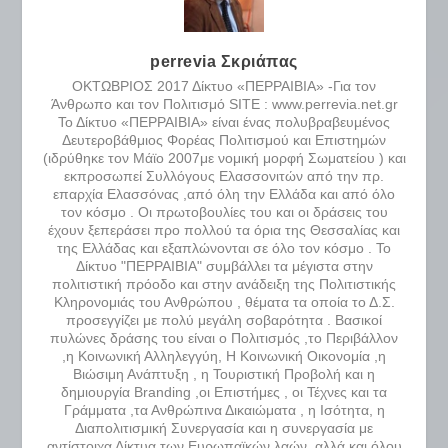
perrevia Σκριάπας
ΟΚΤΩΒΡΙΟΣ 2017 Δίκτυο «ΠΕΡΡΑΙΒΙΑ» -Για τον
Άνθρωπο και τον Πολιτισμό SITE : www.perrevia.net.gr
Το Δίκτυο «ΠΕΡΡΑΙΒΙΑ» είναι ένας πολυβραβευμένος
Δευτεροβάθμιος Φορέας Πολιτισμού και Επιστημών
(ιδρύθηκε τον Μάϊο 2007με νομική μορφή Σωματείου ) και
εκπροσωπεί Συλλόγους Ελασσονιτών από την πρ.
επαρχία Ελασσόνας ,από όλη την Ελλάδα και από όλο
τον κόσμο . Οι πρωτοβουλίες του και οι δράσεις του
έχουν ξεπεράσει προ πολλού τα όρια της Θεσσαλίας και
της Ελλάδας και εξαπλώνονται σε όλο τον κόσμο . Το
Δίκτυο "ΠΕΡΡΑΙΒΙΑ" συμβάλλει τα μέγιστα στην
πολιτιστική πρόοδο και στην ανάδειξη της Πολιτιστικής
Κληρονομιάς του Ανθρώπου , θέματα τα οποία το Δ.Σ.
προσεγγίζει με πολύ μεγάλη σοβαρότητα . Βασικοί
πυλώνες δράσης του είναι ο Πολιτισμός ,το Περιβάλλον
,η Κοινωνική Αλληλεγγύη, Η Κοινωνική Οικονομία ,η
Βιώσιμη Ανάπτυξη , η Τουριστική Προβολή και η
δημιουργία Branding ,οι Επιστήμες , οι Τέχνες και τα
Γράμματα ,τα Ανθρώπινα Δικαιώματα , η Ισότητα, η
Διαπολιτισμική Συνεργασία και η συνεργασία με
αντίστοιχα Δίκτυα των Ευρωπαϊκών λαών ,αλλά και όλου