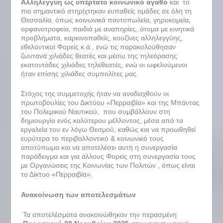
Αλληλεγγύη ως υπέρτατο κοινωνικό αγαθό
και το
πιο σημαντικό στηρίχτηκαν ευπαθείς ομάδες σε όλη τη
Θεσσαλία, όπως κοινωνικά παντοπωλεία, γηροκομεία,
ορφανοτροφεία, παιδιά με αναπηρίες, άτομα με κινητικά
προβλήματα, καρκινοπαθείς, κουζίνες αλληλεγγύης,
εθελοντικοί Φορείς κ.ά., ενώ τις παρακολούθησαν
ζωντανά χιλιάδες θεατές και μέσω της τηλεόρασης
εκατοντάδες χιλιάδες τηλεθεατές, ενώ οι ωφελούμενοι
ήταν επίσης χιλιάδες συμπολίτες μας.
Στόχος της συμμετοχής ήταν να αναδειχθούν οι
πρωτοβουλίες του Δικτύου «Περραιβία» και της Μπάντας
του Πολεμικού Ναυτικού, που συμβάλλουν στη
δημιουργία ενός καλύτερου μέλλοντος, μέσα από τα
εργαλεία του εν λόγω Θεσμού, καθώς και να προωθηθεί
ευρύτερα το περιβαλλοντικό & κοινωνικό τους
αποτύπωμα και να αποτελέσει αυτή η συνεργασία
παράδειγμα και για άλλους Φορείς στη συνεργασία τους
με Οργανώσεις της Κοινωνίας των Πολιτών , όπως είναι
το Δίκτυο «Περραιβία».
Ανακοίνωση των αποτελεσμάτων
Τα αποτελέσματα ανακοινώθηκαν την περασμένη