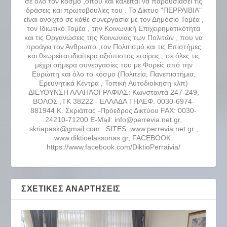
σε όλο τον κόσμο ,όπου και καλείται να παρουσιάσει τις
δράσεις και πρωτοβουλίες του . Το Δίκτυο "ΠΕΡΡΑΙΒΙΑ"
είναι ανοιχτό σε κάθε συνεργασία με τον Δημόσιο Τομέα ,
τον Ιδιωτικό Τομέα , την Κοινωνική Επιχειρηματικότητα
και τις Οργανώσεις της Κοινωνίας των Πολιτών , που να
προάγει τον Άνθρωπο ,τον Πολιτισμό και τις Επιστήμες
και θεωρείται ιδιαίτερα αξιόπιστος εταίρος , σε όλες τις
μέχρι σήμερα συνεργασίες του με Φορείς από την
Ευρώπη και όλο το κόσμο (Πολιτεία, Πανεπιστήμια,
Ερευνητικά Κέντρα , Τοπική Αυτοδιοίκηση κλπ)
ΔΙΕΥΘΥΝΣΗ ΑΛΛΗΛΟΓΡΑΦΙΑΣ: Κωνσταντά 247-249,
ΒΟΛΟΣ ,ΤΚ 38222 - ΕΛΛΑΔΑ ΤΗΛΕΦ. 0030-6974-
881944 Κ. Σκριάπας -Πρόεδρος Δικτύου FAX: 0030-
24210-71200 E-Mail: info@perrevia.net.gr,
skriapask@gmail.com . SITES: www.perrevia.net.gr ,
www.diktioelassonas.gr, FACEBOOK:
https://www.facebook.com/DiktioPerraivia/
ΣΧΕΤΙΚΈΣ ΑΝΑΡΤΉΣΕΙΣ