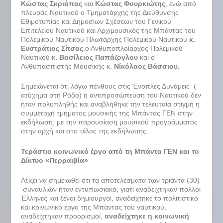
Κώστας Σκριάπας
και
Κώστας Φουρκιώτης
, ενώ από
πλευράς Ναυτικού ο Τμηματάρχης της Διεύθυνσης
Εθιμοτυπίας και Δημοσίων Σχέσεων του Γενικού
Επιτελείου Ναυτικού και Αρχιμουσικός της Μπάντας του
Πολεμικού Ναυτικού Πλωτάρχης Πολεμικού Ναυτικού
κ.
Ευστράτιος Σίτσας
,ο Ανθυποπλοίαρχος Πολεμικού
Ναυτικού κ
. Βασίλειος Παπάζογλου
και ο
Ανθυπασπιστής Μουσικής κ.
Νίκόλαος Βάσσιου.
Σημειώνεται ότι λόγω πένθους στις Ένοπλες Δυνάμεις (
ατύχημα στη Ρόδο) η αντιπροσώπευση του Ναυτικού δεν
ήταν πολυπληθής και αναβλήθηκε την τελευταία στιγμή η
συμμετοχή τμήματος μουσικής της Μπάντας ΓΕΝ στην
εκδήλωση, με την παρουσίαση μουσικού προγράμματος
στην αρχή και στο τέλος της εκδήλωσης.
Τεράστιο κοινωνικό έργο από τη Μπάντα ΓΕΝ και το
Δίκτυο «Περραιβία»
Αξίζει να σημειωθεί ότι τα αποτελέσματα των τριάντα (30)
συναυλιών ήταν εντυπωσιακά, γιατί αναδείχτηκαν πολλοί
Έλληνες και ξένοι δημιουργοί, αναδείχτηκε το πολιτιστικό
και κοινωνικό έργο της Μπάντας του ναυτικού,
αναδείχτηκαν προορισμοί,
αναδείχτηκε η κοινωνική