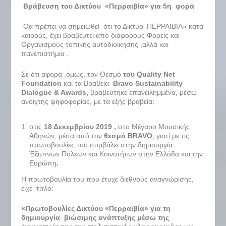
Βράβευση του Δικτύου «Περραιβία» για 5
η
φορά
Θα πρέπει να σημειωθεί ότι το Δίκτυο ‘ΠΕΡΡΑΙΒΙΑ» κατά
καιρούς, έχει βραβευτεί από διάφορους Φορείς και
Οργανισμούς τοπικής αυτοδιοίκησης ,αλλά και
πανεπιστήμια .
Σε ότι αφορά ,όμως, τον Θεσμό
του
Quality
Net
Foundation
και τα Βραβεία
Bravo Sustainability
Dialogue & Awards,
βραβεύτηκε επανειλημμένα, μέσω
ανοιχτής ψηφοφορίας, με τα εξής βραβεία:
στις
18 Δεκεμβρίου 2019 ,
στο Μέγαρο Μουσικής
Αθηνών, μέσα από τον
θεσμό
BRAVO
, γιατί με τις
πρωτοβουλίες του συμβάλει στην δημιουργία
Έξυπνων Πόλεων και Κοινοτήτων στην Ελλάδα και την
Ευρώπη
.
Η πρωτοβουλία του που έτυχε διεθνούς αναγνώρισης,
είχε τίτλο:
«Πρωτοβουλίες Δικτύου «Περραιβία» για τη
δημιουργία βιώσιμης ανάπτυξης μέσω της