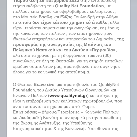
Παρασκευή 28 Νοεμβρίου 2025
στην εντυπωσιακή
ετήσια εκδήλωση του
Quality
Net
Foundation
, με
πολλούς επίσημους και υψηλόβαθμους καλεσμένους,
στο Μουσείο Βασίλη και Ελίζας Γουλανδρή στην Αθήνα,
τα
οποία δεν είχαν κάποιο χρηματικό έπαθλο
, αλλά
είχαν τεράστια σημασία για την αναγνώριση, εκ μέρους
της κοινωνίας των πολιτών , των επιστημόνων ,των
ιδιωτικών επιχειρήσεων και υπηρεσιών του Δημοσίου,
της
προσφοράς της συνεργασίας της Μπάντας του
Πολεμικού Ναυτικού και του Δικτύου «Περραιβία»,
όλα αυτά τα χρόνια, με τη διοργάνωση τριάντα (30)
συναυλιών, σε όλη τη Θεσσαλία, για τη στήριξη ευπαθών
ομάδων συμπολιτών μας, πρωτοβουλία που συγκίνησε
όλους για το κοινωνικό της αποτύπωμα.
Ο Θεσμός
Bravo
είναι μια πρωτοβουλία του QualityNet
Foundation, του Δικτύου Υπεύθυνων Οργανισμών και
Ενεργών Πολιτών (
www.qualitynet.gr
) και στόχος της
είναι η επιβράβευση των καλύτερων πρωτοβουλιών, που
αναπτύσσονται στη χώρα μας από Φορείς –
Επιχειρήσεις – Δήμους/Περιφέρειες – Κοινωνία Πολιτών
και Ακαδημαϊκή Κοινότητα αναφορικά με την προώθηση
της Βιώσιμης Ανάπτυξης, της Υπεύθυνης
Επιχειρηματικότητας & της Κοινωνικής Υπευθυνότητας.