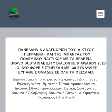
ΠΑΝΕΛΛΉΝΙΑ ΑΝΑΓΝΏΡΙΣΗ ΤΟΥ ΔΙΚΤΎΟΥ
«ΠΕΡΡΑΙΒΙΑ» ΚΑΙ ΤΗΣ ΜΠΆΝΤΑΣ ΤΟΥ
ΠΟΛΕΜΙΚΟΎ ΝΑΥΤΙΚΟΎ ΜΕ ΤΑ ΒΡΑΒΕΊΑ
BRAVO SUSTAINABILITY DIALOGUE & AWARDS 2025
-ΟΙ ΔΎΟ ΦΟΡΕΊΣ ΣΤΉΡΙΞΑΝ ΜΕ 30 ΣΥΝΑΥΛΊΕΣ
ΕΥΠΑΘΕΊΣ ΟΜΆΔΕΣ ΣΕ ΌΛΗ ΤΗ ΘΕΣΣΑΛΊΑ
Δημοσιεύτηκε από το
perrevia Σκριάπας
|
Δεκ 3, 2025
|
Βιώσιμη ανάπτυξη
,
Δελτία Τύπου
,
Δράσεις Μελών
Δικτύου
,
Εθνικά προγράμματα
,
Εθνικές Συνεργασίες
,
Κοινωνική Αλληλεγγύη
,
Κοινωνική Οικονομία
,
Ομογένεια
,
Πολιτισμός
|