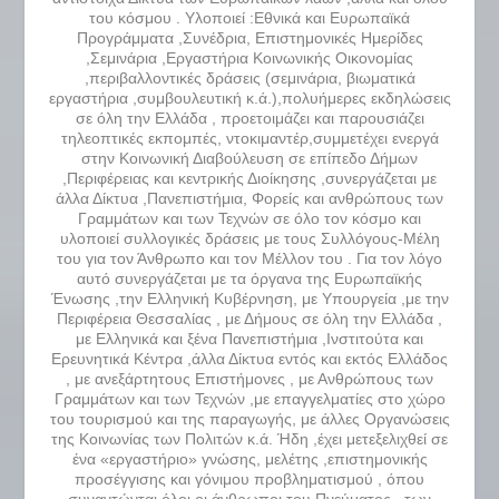
του κόσμου . Υλοποιεί :Εθνικά και Ευρωπαϊκά
Προγράμματα ,Συνέδρια, Επιστημονικές Ημερίδες
,Σεμινάρια ,Εργαστήρια Κοινωνικής Οικονομίας
,περιβαλλοντικές δράσεις (σεμινάρια, βιωματικά
εργαστήρια ,συμβουλευτική κ.ά.),πολυήμερες εκδηλώσεις
σε όλη την Ελλάδα , προετοιμάζει και παρουσιάζει
τηλεοπτικές εκπομπές, ντοκιμαντέρ,συμμετέχει ενεργά
στην Κοινωνική Διαβούλευση σε επίπεδο Δήμων
,Περιφέρειας και κεντρικής Διοίκησης ,συνεργάζεται με
άλλα Δίκτυα ,Πανεπιστήμια, Φορείς και ανθρώπους των
Γραμμάτων και των Τεχνών σε όλο τον κόσμο και
υλοποιεί συλλογικές δράσεις με τους Συλλόγους-Μέλη
του για τον Άνθρωπο και τον Μέλλον του . Για τον λόγο
αυτό συνεργάζεται με τα όργανα της Ευρωπαϊκής
Ένωσης ,την Ελληνική Κυβέρνηση, με Υπουργεία ,με την
Περιφέρεια Θεσσαλίας , με Δήμους σε όλη την Ελλάδα ,
με Ελληνικά και ξένα Πανεπιστήμια ,Ινστιτούτα και
Ερευνητικά Κέντρα ,άλλα Δίκτυα εντός και εκτός Ελλάδος
, με ανεξάρτητους Επιστήμονες , με Ανθρώπους των
Γραμμάτων και των Τεχνών ,με επαγγελματίες στο χώρο
του τουρισμού και της παραγωγής, με άλλες Οργανώσεις
της Κοινωνίας των Πολιτών κ.ά. Ήδη ,έχει μετεξελιχθεί σε
ένα «εργαστήριο» γνώσης, μελέτης ,επιστημονικής
προσέγγισης και γόνιμου προβληματισμού , όπου