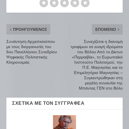
ΠΡΟΗΓΟΎΜΕΝΟΣ
ΕΠΌΜΕΝΟ
Συνάντηση Αρχιεπισκόπου
Συνεχίζεται η διανομή
με τους διοργανωτές του
τροφίμων σε ευαγή ιδρύματα
6ου Πανελλήνιου Συνεδρίου
του Βόλου Από το Δίκτυο
Ψηφιακής Πολιτιστικής
«Περραιβία», το Ευρωπαϊκό
Κληρονομιάς
Ινστιτούτο Πολιτισμού, την
Π.Ε. Μαγνησίας και το
Επιμελητήριο Μαγνησίας –
Συγκεντρώθηκαν στη
μεγάλη συναυλία της
Μπάντας ΓΕΝ στο Βόλο
ΣΧΕΤΙΚΆ ΜΕ ΤΟΝ ΣΥΓΓΡΑΦΈΑ