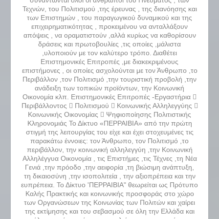
συναντώνται όλοι οι άνθρωποι του Πνεύματος , των
Τεχνών, του Πολιτισμού ,της έρευνας , της διανόησης και
των Επιστημών , του παραγωγικού δυναμικού και της
επιχειρηματικότητας , προκειμένου να ανταλλάξουν
απόψεις , να οραματιστούν ,αλλά κυρίως να καθορίσουν
δράσεις και πρωτοβουλίες ,τις οποίες ,μάλιστα
,υλοποιούν με τον καλύτερο τρόπο. Διαθέτει
Επιστημονικές Επιτροπές ,με διακεκριμένους
επιστήμονες , οι οποίες ασχολούνται με τον Άνθρωπο ,το
Περιβάλλον ,τον Πολιτισμό ,την τουριστική προβολή ,την
ανάδειξη των τοπικών προϊόντων, την Κοινωνική
Οικονομία κλπ. Επιστημονικές Επιτροπές -Εργαστήρια 
Περιβάλλοντος  Πολιτισμού  Κοινωνικής Αλληλεγγύης 
Κοινωνικής Οικονομίας  Ψηφιοποίησης Πολιτιστικής
Κληρονομιάς Το Δίκτυο «ΠΕΡΡΑΙΒΙΑ» από την πρώτη
στιγμή της λειτουργίας του είχε και έχει στοχευμένες τις
παρακάτω έννοιες: τον Άνθρωπο, τον Πολιτισμό ,το
περιβάλλον, την κοινωνική αλληλεγγύη ,την Κοινωνική
Αλληλέγγυα Οικονομία , τις Επιστήμες ,τις Τέχνες ,τη Νέα
Γενιά ,την πρόοδο ,την αειφορία ,τη βιώσιμη ανάπτυξη,
τη δικαιοσύνη ,την ισοπολιτεία , την αξιοπρέπεια και την
ευπρέπεια. Το Δίκτυο 'ΠΕΡΡΑΙΒΙΑ" θεωρείται ως Πρότυπο
Καλής Πρακτικής και κοινωνικής προσφοράς στο χώρο
των Οργανώσεων της Κοινωνίας των Πολιτών και χαίρει
της εκτίμησης και του σεβασμού σε όλη την Ελλάδα και