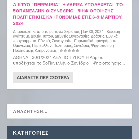
ΔΙΚΤΥΟ “ΠΕΡΡΑΙΒΙΑ”:Η ΛΆΡΙΣΑ ΥΠΟΔΈΧΕΤΑΙ ΤΟ
5ΟΠΑΝΕΛΛΉΝΙΟ ΣΥΝΈΔΡΙΟ ΨΗΦΙΟΠΟΊΗΣΗΣ
ΠΟΛΙΤΙΣΤΙΚΉΣ ΚΛΗΡΟΝΟΜΙΆΣ ΣΤΙΣ 6-9 ΜΑΡΤΊΟΥ
2024
Δημοσιεύτηκε από το
perrevia Σκριάπας
|
Ιαν 30, 2024
|
Βιώσιμη
ανάπτυξη
,
Δελτία Τύπου
,
Διεθνείς Συνεργασίες
,
Δράσεις
,
Εθνικά
προγράμματα
,
Εθνικές Συνεργασίες
,
Ευρωπαΐκά προγράμματα
,
Ομογένεια
,
Περιβάλλον
,
Πολιτισμός
,
Συνέδρια
,
Ψηφιοποίηση
Πολιτιστικής Κληρονομιάς
|
ΑΘΗΝΑ. 30/1/2024 ΔΕΛΤΙΟ ΤΥΠΟΥ Η Λάρισα
υποδέχεται το 5οΠανελλήνιο Συνέδριο Ψηφιοποίησης...
ΔΙΑΒΆΣΤΕ ΠΕΡΙΣΣΌΤΕΡΑ
KΑΤΗΓΟΡΊΕΣ