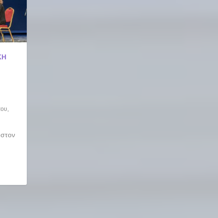
ΚΉ
που
,
 στον