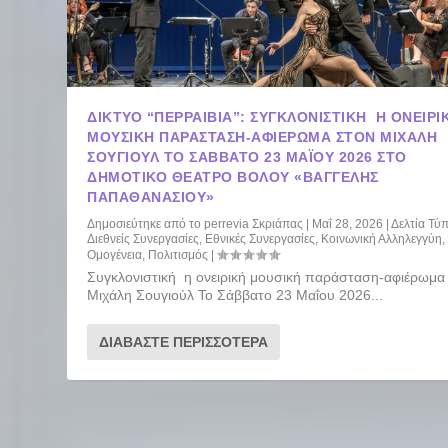
ΔΊΚΤΥΟ “ΠΕΡΡΑΙΒΊΑ”: ΣΥΓΚΛΟΝΙΣΤΙΚΉ Η ΟΝΕΙΡΙ
ΜΟΥΣΙΚΉ ΠΑΡΆΣΤΑΣΗ-ΑΦΙΈΡΩΜΑ ΣΤΟΝ ΜΙΧΆΛΗ
ΣΟΥΓΙΟΎΛ ΤΟ ΣΆΒΒΑΤΟ 23 ΜΑΪ́ΟΥ 2026 ΣΤΟ
ΔΗΜΟΤΙΚΌ ΘΈΑΤΡΟ ΒΌΛΟΥ «ΒΑΓΓΈΛΗΣ
ΠΑΠΑΘΑΝΑΣΊΟΥ»
Δημοσιεύτηκε από το
perrevia Σκριάπας
|
Μαΐ 28, 2026
|
Δελτία Τύ
Διεθνείς Συνεργασίες
,
Εθνικές Συνεργασίες
,
Κοινωνική Αλληλεγγύη
,
Ομογένεια
,
Πολιτισμός
|
Συγκλονιστική η ονειρική μουσική παράσταση-αφιέρωμα
Μιχάλη Σουγιούλ Το Σάββατο 23 Μαΐου 2026...
ΔΙΑΒΆΣΤΕ ΠΕΡΙΣΣΌΤΕΡΑ