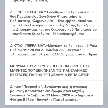
παρολύμπιες περιοχές
ΔΙΚΤΥΟ “ΠΕΡΡΑΙΒΙΑ”: Εκδόθηκαν τα Πρακτικά του
6ου Πανελληνίου Συνεδρίου Ψηφιοποίησης
Πολιτιστικής Κληρονομιάς – Ένα εμβληματικό για
την Ελλάδα Συνέδριο υπό την Αιγίδα της Προεδρίας
της Δημοκρατίας και του Οικουμενικού Πατριαρχείου
– Διατίθενται δωρεάν σε κάθε ενδιαφερόμενο
ΔΙΚΤΥΟ “ΠΕΡΡΑΙΒΙΑ”:«Μαγικό» το 4ο Ιστορικό Ράλι
Πηλίου στις 20 και 21 Ιουνίου 2026-Δεκάδες
πληρώματα από όλη την Ελλάδα γνώρισαν το Πήλιο
ΜΗΝΥΜΑ ΤΟΥ ΔΙΚΤΥΟΥ «ΠΕΡΡΑΙΒΙΑ» ΠΡΟΣ ΤΟΥΣ
ΜΑΘΗΤΕΣ ΠΟΥ ΞΕΚΙΝΗΣΑΝ ΤΙΣ ΠΑΝΕΛΛΗΝΙΕΣ
ΕΞΕΤΑΣΕΙΣ ΓΙΑ ΤΗΝ ΤΡΙΤΟΒΑΘΜΙΑ ΕΚΠΑΙΔΕΥΣΗ
Δίκτυο “Περραιβία”: Συγκλονιστική η ονειρική
μουσική παράσταση-αφιέρωμα στον Μιχάλη
Σουγιούλ Το Σάββατο 23 Μαΐου 2026 στο Δημοτικό
Θέατρο Βόλου «Βαγγέλης Παπαθανασίου»