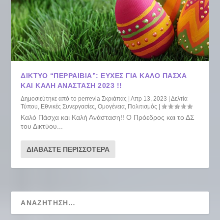
ΔΊΚΤΥΟ “ΠΕΡΡΑΙΒΙΑ”: ΕΥΧΈΣ ΓΙΑ ΚΑΛΌ ΠΆΣΧΑ
ΚΑΙ ΚΑΛΉ ΑΝΆΣΤΑΣΗ 2023 !!
Δημοσιεύτηκε από το
perrevia Σκριάπας
|
Απρ 13, 2023
|
Δελτία
Τύπου
,
Εθνικές Συνεργασίες
,
Ομογένεια
,
Πολιτισμός
|
Καλό Πάσχα και Καλή Ανάσταση!! Ο Πρόεδρος και το ΔΣ
του Δικτύου...
ΔΙΑΒΆΣΤΕ ΠΕΡΙΣΣΌΤΕΡΑ