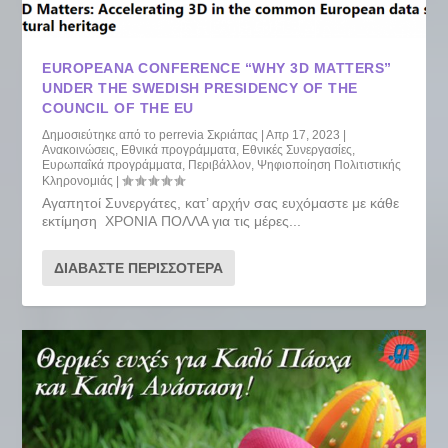
EUROPEANA CONFERENCE “WHY 3D MATTERS”
UNDER THE SWEDISH PRESIDENCY OF THE
COUNCIL OF THE EU
Δημοσιεύτηκε από το
perrevia Σκριάπας
|
Απρ 17, 2023
|
Ανακοινώσεις
,
Εθνικά προγράμματα
,
Εθνικές Συνεργασίες
,
Ευρωπαΐκά προγράμματα
,
Περιβάλλον
,
Ψηφιοποίηση Πολιτιστικής
Κληρονομιάς
|
Αγαπητοί Συνεργάτες, κατ’ αρχήν σας ευχόμαστε με κάθε
εκτίμηση ΧΡΟΝΙΑ ΠΟΛΛΑ για τις μέρες...
ΔΙΑΒΆΣΤΕ ΠΕΡΙΣΣΌΤΕΡΑ