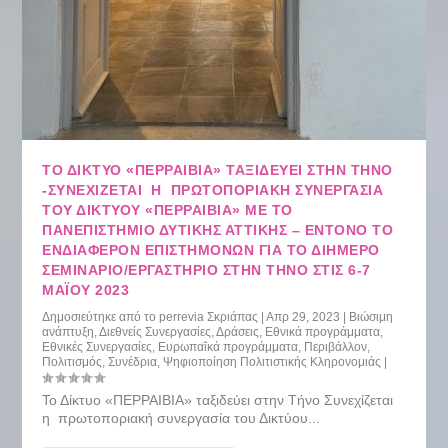
ΤΟ ΔΊΚΤΥΟ «ΠΕΡΡΑΙΒΙΑ» ΤΑΞΙΔΕΎΕΙ ΣΤΗΝ ΤΉΝΟ
-ΣΥΝΕΧΊΖΕΤΑΙ Η ΠΡΩΤΟΠΟΡΙΑΚΉ ΣΥΝΕΡΓΑΣΊΑ
ΤΟΥ ΔΙΚΤΎΟΥ «ΠΕΡΡΑΙΒΙΑ» ΜΕ ΤΟ
ΠΑΝΕΠΙΣΤΉΜΙΟ ΔΥΤΙΚΉΣ ΑΤΤΙΚΉΣ – ΈΝΤΟΝΟ ΤΟ
ΕΝΔΙΑΦΈΡΟΝ ΕΠΙΣΤΗΜΌΝΩΝ ΓΙΑ ΤΟ ΔΙΉΜΕΡΟ
ΣΕΜΙΝΆΡΙΟ/ΕΡΓΑΣΤΉΡΙΟ ΣΤΗΝ ΤΉΝΟ ΣΤΙΣ 6-7
ΜΑΪ́ΟΥ 2023
Δημοσιεύτηκε από το
perrevia Σκριάπας
|
Απρ 29, 2023
|
Βιώσιμη
ανάπτυξη
,
Διεθνείς Συνεργασίες
,
Δράσεις
,
Εθνικά προγράμματα
,
Εθνικές Συνεργασίες
,
Ευρωπαΐκά προγράμματα
,
Περιβάλλον
,
Πολιτισμός
,
Συνέδρια
,
Ψηφιοποίηση Πολιτιστικής Κληρονομιάς
|
Το Δίκτυο «ΠΕΡΡΑΙΒΙΑ» ταξιδεύει στην Τήνο Συνεχίζεται
η πρωτοποριακή συνεργασία του Δικτύου...