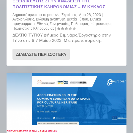
ΕΞΕΙΔΊΚΕΥΣΗΣ ΣΤΗΝ ΑΝΆΔΕΙΞΗ ΤΗΣ
ΠΟΛΙΤΙΣΤΙΚΉΣ ΚΛΗΡΟΝΟΜΙΆΣ – Β’ ΚΎΚΛΟΣ
Δημοσιεύτηκε από το
perrevia Σκριάπας
|
Απρ 28, 2023
|
Ανακοινώσεις
,
Βιώσιμη ανάπτυξη
,
Δελτία Τύπου
,
Εθνικά
προγράμματα
,
Εθνικές Συνεργασίες
,
Πολιτισμός
,
Ψηφιοποίηση
Πολιτιστικής Κληρονομιάς
|
ΔΕΛΤΙΟ ΤΥΠΟΥ Διήμερο Σεμινάριο/Εργαστήριο στην
Τήνο στις 6-7 Μαΐου 2023 Μια πρωτοποριακή...
ΔΙΑΒΆΣΤΕ ΠΕΡΙΣΣΌΤΕΡΑ