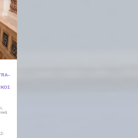
TRA–
ΙΚΌΣ
ις
,
νικά
2-