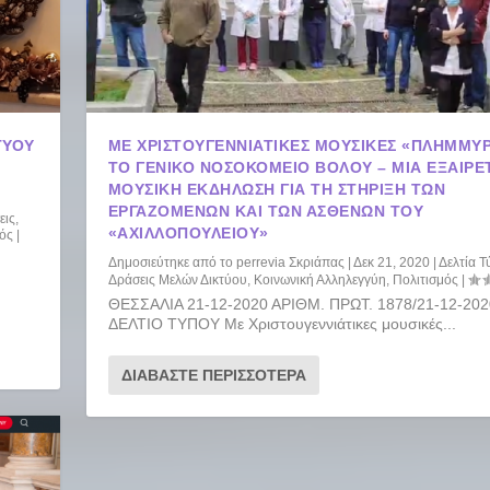
ΤΎΟΥ
ΜΕ ΧΡΙΣΤΟΥΓΕΝΝΙΆΤΙΚΕΣ ΜΟΥΣΙΚΈΣ «ΠΛΗΜΜΎΡ
ΤΟ ΓΕΝΙΚΌ ΝΟΣΟΚΟΜΕΊΟ ΒΌΛΟΥ – ΜΙΑ ΕΞΑΙΡΕ
ΜΟΥΣΙΚΉ ΕΚΔΉΛΩΣΗ ΓΙΑ ΤΗ ΣΤΉΡΙΞΗ ΤΩΝ
ΕΡΓΑΖΌΜΕΝΩΝ ΚΑΙ ΤΩΝ ΑΣΘΕΝΏΝ ΤΟΥ
εις
,
«ΑΧΙΛΛΟΠΟΎΛΕΙΟΥ»
μός
|
Δημοσιεύτηκε από το
perrevia Σκριάπας
|
Δεκ 21, 2020
|
Δελτία 
Δράσεις Μελών Δικτύου
,
Κοινωνική Αλληλεγγύη
,
Πολιτισμός
|
ΘΕΣΣΑΛΙΑ 21-12-2020 ΑΡΙΘΜ. ΠΡΩΤ. 1878/21-12-202
ΔΕΛΤΙΟ ΤΥΠΟΥ Με Χριστουγεννιάτικες μουσικές...
ΔΙΑΒΆΣΤΕ ΠΕΡΙΣΣΌΤΕΡΑ