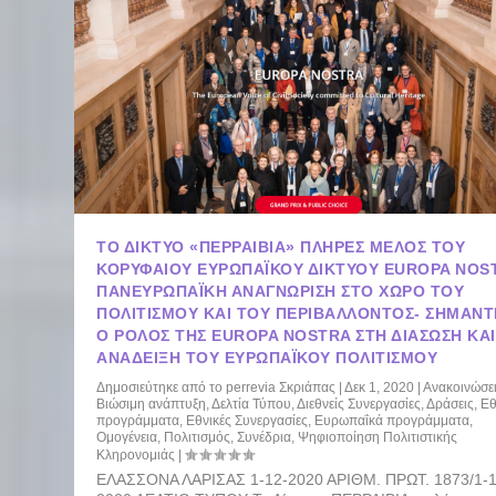
ΤΟ ΔΊΚΤΥΟ «ΠΕΡΡΑΙΒΙΑ» ΠΛΉΡΕΣ ΜΈΛΟΣ ΤΟΥ
ΚΟΡΥΦΑΊΟΥ ΕΥΡΩΠΑΪΚΟΎ ΔΙΚΤΎΟΥ EUROPA NOS
ΠΑΝΕΥΡΩΠΑΪΚΉ ΑΝΑΓΝΏΡΙΣΗ ΣΤΟ ΧΏΡΟ ΤΟΥ
ΠΟΛΙΤΙΣΜΟΎ ΚΑΙ ΤΟΥ ΠΕΡΙΒΆΛΛΟΝΤΟΣ- ΣΗΜΑΝΤ
Ο ΡΌΛΟΣ ΤΗΣ EUROPA NOSTRA ΣΤΗ ΔΙΆΣΩΣΗ ΚΑΙ
ΑΝΆΔΕΙΞΗ ΤΟΥ ΕΥΡΩΠΑΪΚΟΎ ΠΟΛΙΤΙΣΜΟΎ
Δημοσιεύτηκε από το
perrevia Σκριάπας
|
Δεκ 1, 2020
|
Ανακοινώσε
Βιώσιμη ανάπτυξη
,
Δελτία Τύπου
,
Διεθνείς Συνεργασίες
,
Δράσεις
,
Εθ
προγράμματα
,
Εθνικές Συνεργασίες
,
Ευρωπαΐκά προγράμματα
,
Ομογένεια
,
Πολιτισμός
,
Συνέδρια
,
Ψηφιοποίηση Πολιτιστικής
Κληρονομιάς
|
ΕΛΑΣΣΟΝΑ ΛΑΡΙΣΑΣ 1-12-2020 ΑΡΙΘΜ. ΠΡΩΤ. 1873/1-1