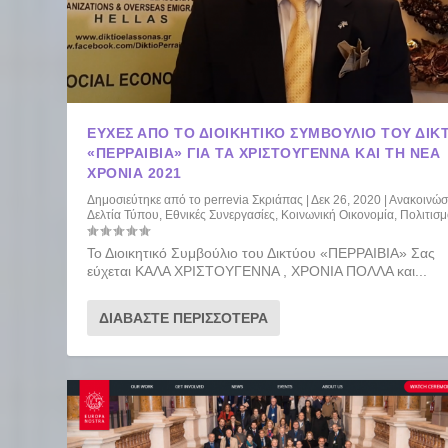
ΕΥΧΈΣ ΑΠΌ ΤΟ ΔΙΟΙΚΗΤΙΚΌ ΣΥΜΒΟΎΛΙΟ ΤΟΥ ΔΙΚ
«ΠΕΡΡΑΙΒΙΑ» ΓΙΑ ΤΑ ΧΡΙΣΤΟΎΓΕΝΝΑ ΚΑΙ ΤΗ ΝΈΑ
ΧΡΟΝΙΆ 2021
Δημοσιεύτηκε από το
perrevia Σκριάπας
|
Δεκ 26, 2020
|
Ανακοινώσ
Δελτία Τύπου
,
Εθνικές Συνεργασίες
,
Κοινωνική Οικονομία
,
Πολιτισ
Το Διοικητικό Συμβούλιο του Δικτύου «ΠΕΡΡΑΙΒΙΑ» Σας
εύχεται ΚΑΛΑ ΧΡΙΣΤΟΥΓΕΝΝΑ , ΧΡΟΝΙΑ ΠΟΛΛΑ και...
ΔΙΑΒΆΣΤΕ ΠΕΡΙΣΣΌΤΕΡΑ