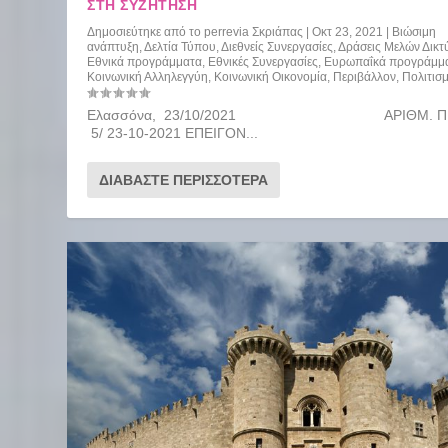
ΣΤΗ ΣΥΖΉΤΗΣΗ
Δημοσιεύτηκε από το
perrevia Σκριάπας
|
Οκτ 23, 2021
|
Βιώσιμη
ανάπτυξη
,
Δελτία Τύπου
,
Διεθνείς Συνεργασίες
,
Δράσεις Μελών Δικτ
Εθνικά προγράμματα
,
Εθνικές Συνεργασίες
,
Ευρωπαΐκά προγράμμ
Κοινωνική Αλληλεγγύη
,
Κοινωνική Οικονομία
,
Περιβάλλον
,
Πολιτισ
Ελασσόνα, 23/10/2021 ΑΡΙΘΜ. ΠΡ
5/ 23-10-2021 ΕΠΕΙΓΟΝ...
ΔΙΑΒΆΣΤΕ ΠΕΡΙΣΣΌΤΕΡΑ