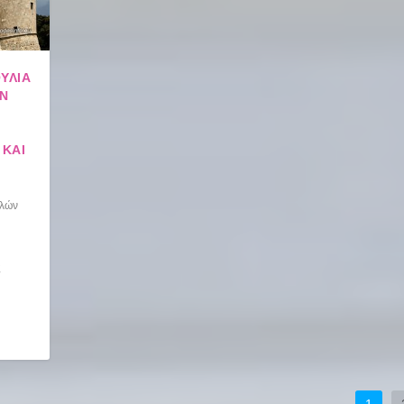
ΥΛΊΑ
ΩΝ
 ΚΑΙ
ελών
ς
1