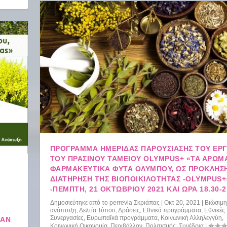
ΠΡΟΓΡΑΜΜΑ ΗΜΕΡΙΔΑΣ ΠΑΡΟΥΣΙΑΣΗΣ ΤΟΥ ΕΡ
ΤΟΥ ΠΡΑΣΙΝΟΥ ΤΑΜΕΙΟΥ OLYMPUS+ «ΤΑ ΑΡΩΜ
ΦΑΡΜΑΚΕΥΤΙΚΆ ΦΥΤΆ ΟΛΎΜΠΟΥ, ΩΣ ΠΡΌΚΛΗΣΗ
ΔΙΑΤΉΡΗΣΗ ΤΗΣ ΒΙΟΠΟΙΚΙΛΌΤΗΤΑΣ -OLYMPUS+
-ΠΈΜΠΤΗ, 21 ΟΚΤΩΒΡΊΟΥ 2021 ΚΑΙ ΏΡΑ 18.30-2
Δημοσιεύτηκε από το
perrevia Σκριάπας
|
Οκτ 20, 2021
|
Βιώσιμη
ανάπτυξη
,
Δελτία Τύπου
,
Δράσεις
,
Εθνικά προγράμματα
,
Εθνικές
Συνεργασίες
,
Ευρωπαΐκά προγράμματα
,
Κοινωνική Αλληλεγγύη
,
ΧΑΝ
Κοινωνική Οικονομία
,
Περιβάλλον
,
Πολιτισμός
,
Συνέδρια
|