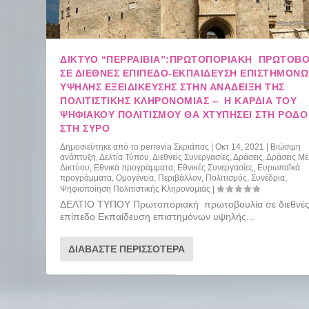
ΔΙΚΤΥΟ “ΠΕΡΡΑΙΒΙΑ”:ΠΡΩΤΟΠΟΡΙΑΚΉ ΠΡΩΤΟΒΟ
ΣΕ ΔΙΕΘΝΈΣ ΕΠΊΠΕΔΟ-ΕΚΠΑΊΔΕΥΣΗ ΕΠΙΣΤΗΜΌΝ
ΥΨΗΛΉΣ ΕΞΕΙΔΊΚΕΥΣΗΣ ΣΤΗΝ ΑΝΆΔΕΙΞΗ ΤΗΣ
ΠΟΛΙΤΙΣΤΙΚΉΣ ΚΛΗΡΟΝΟΜΙΆΣ – Η ΚΑΡΔΙΆ ΤΟΥ
ΨΗΦΙΑΚΟΎ ΠΟΛΙΤΙΣΜΟΎ ΘΑ ΧΤΥΠΉΣΕΙ ΣΤΗ ΡΌΔΟ
ΣΤΗ ΣΎΡΟ
Δημοσιεύτηκε από το
perrevia Σκριάπας
|
Οκτ 14, 2021
|
Βιώσιμη
ανάπτυξη
,
Δελτία Τύπου
,
Διεθνείς Συνεργασίες
,
Δράσεις
,
Δράσεις Μ
Δικτύου
,
Εθνικά προγράμματα
,
Εθνικές Συνεργασίες
,
Ευρωπαΐκά
προγράμματα
,
Ομογένεια
,
Περιβάλλον
,
Πολιτισμός
,
Συνέδρια
,
Ψηφιοποίηση Πολιτιστικής Κληρονομιάς
|
ΔΕΛΤΙΟ ΤΥΠΟΥ Πρωτοποριακή πρωτοβουλία σε διεθνέ
επίπεδο Εκπαίδευση επιστημόνων υψηλής...
ΔΙΑΒΆΣΤΕ ΠΕΡΙΣΣΌΤΕΡΑ