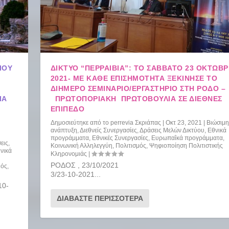
ΊΟΥ
ΔΙΚΤΥΟ “ΠΕΡΡΑΙΒΙΑ”: ΤΟ ΣΆΒΒΑΤΟ 23 ΟΚΤΩΒΡ
2021- ΜΕ ΚΆΘΕ ΕΠΙΣΗΜΌΤΗΤΑ ΞΕΚΊΝΗΣΕ ΤΟ
ΔΙΉΜΕΡΟ ΣΕΜΙΝΆΡΙΟ/ΕΡΓΑΣΤΉΡΙΟ ΣΤΗ ΡΌΔΟ –
ΙΑ
ΠΡΩΤΟΠΟΡΙΑΚΉ ΠΡΩΤΟΒΟΥΛΊΑ ΣΕ ΔΙΕΘΝΈΣ
ΕΠΊΠΕΔΟ
Δημοσιεύτηκε από το
perrevia Σκριάπας
|
Οκτ 23, 2021
|
Βιώσιμη
ανάπτυξη
,
Διεθνείς Συνεργασίες
,
Δράσεις Μελών Δικτύου
,
Εθνικά
προγράμματα
,
Εθνικές Συνεργασίες
,
Ευρωπαΐκά προγράμματα
,
εις
,
Κοινωνική Αλληλεγγύη
,
Πολιτισμός
,
Ψηφιοποίηση Πολιτιστικής
νικά
Κληρονομιάς
|
ΡΟΔΟΣ , 23/10/20
μός
,
3/23-10-2021...
0-
ΔΙΑΒΆΣΤΕ ΠΕΡΙΣΣΌΤΕΡΑ