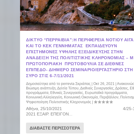
ΔΙΚΤΥΟ “ΠΕΡΡΑΙΒΙΑ”:Η ΠΕΡΙΦΈΡΕΙΑ ΝΟΤΊΟΥ ΑΙΓΑ
ΚΑΙ ΤΟ ΚΕΚ ΓΕΝΝΗΜΑΤΑΣ ΕΚΠΑΙΔΕΎΟΥΝ
ΕΠΙΣΤΉΜΟΝΕΣ ΥΨΗΛΉΣ ΕΞΕΙΔΊΚΕΥΣΗΣ ΣΤΗΝ
ΑΝΆΔΕΙΞΗ ΤΗΣ ΠΟΛΙΤΙΣΤΙΚΉΣ ΚΛΗΡΟΝΟΜΙΆΣ – Μ
ΠΡΩΤΟΠΟΡΙΑΚΉ ΠΡΩΤΟΒΟΥΛΊΑ ΣΕ ΔΙΕΘΝΈΣ
ΕΠΊΠΕΔΟ- ΔΙΉΜΕΡΟ ΣΕΜΙΝΆΡΙΟ/ΕΡΓΑΣΤΉΡΙΟ ΣΤΗ
ΣΎΡΟ ΣΤΙΣ 6-7/11/2021
Δημοσιεύτηκε από το
perrevia Σκριάπας
|
Οκτ 26, 2021
|
Ανακοινώσ
Βιώσιμη ανάπτυξη
,
Δελτία Τύπου
,
Διεθνείς Συνεργασίες
,
Δράσεις
,
Εθ
προγράμματα
,
Εθνικές Συνεργασίες
,
Ευρωπαΐκά προγράμματα
,
Κοινωνική Αλληλεγγύη
,
Κοινωνική Οικονομία
,
Περιβάλλον
,
Πολιτισ
Ψηφιοποίηση Πολιτιστικής Κληρονομιάς
|
Αθήνα, 25/10/2021 4/25-1
2021 ΕΞΑΙΡ. ΕΠΕΙΓΟΝ...
ΔΙΑΒΆΣΤΕ ΠΕΡΙΣΣΌΤΕΡΑ