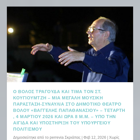
Ο ΒΌΛΟΣ ΤΡΑΓΟΥΔΆ ΚΑΙ ΤΙΜΆ ΤΟΝ ΣΤ.
ΚΟΥΓΙΟΥΜΤΖΉ – ΜΙΑ ΜΕΓΆΛΗ ΜΟΥΣΙΚΉ
ΠΑΡΆΣΤΑΣΗ-ΣΥΝΑΥΛΊΑ ΣΤΟ ΔΗΜΟΤΙΚΌ ΘΈΑΤΡΟ
ΒΌΛΟΥ «ΒΑΓΓΈΛΗΣ ΠΑΠΑΘΑΝΑΣΊΟΥ» – ΤΕΤΆΡΤΗ
, 4 ΜΑΡΤΊΟΥ 2026 ΚΑΙ ΏΡΑ 8 Μ.Μ. – ΥΠΌ ΤΗΝ
ΑΙΓΊΔΑ ΚΑΙ ΥΠΟΣΤΉΡΙΞΗ ΤΟΥ ΥΠΟΥΡΓΕΊΟΥ
ΠΟΛΙΤΙΣΜΟΎ
Δημοσιεύτηκε από το
perrevia Σκριάπας
|
Φεβ 12, 2026
|
Χωρίς