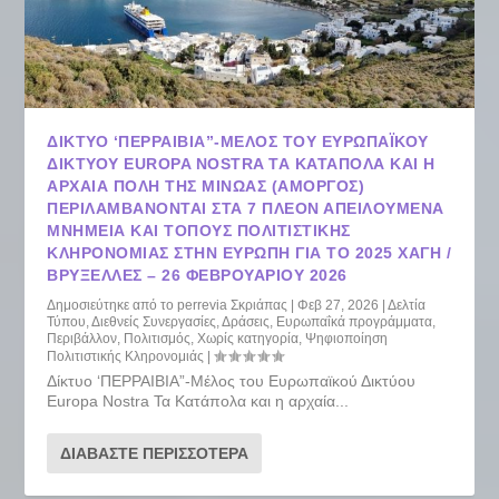
ΔΊΚΤΥΟ ‘ΠΕΡΡΑΙΒΙΑ”-ΜΈΛΟΣ ΤΟΥ ΕΥΡΩΠΑΪΚΟΎ
ΔΙΚΤΎΟΥ EUROPA NOSTRA ΤΑ ΚΑΤΆΠΟΛΑ ΚΑΙ Η
ΑΡΧΑΊΑ ΠΌΛΗ ΤΗΣ ΜΙΝΏΑΣ (ΑΜΟΡΓΌΣ)
ΠΕΡΙΛΑΜΒΆΝΟΝΤΑΙ ΣΤΑ 7 ΠΛΈΟΝ ΑΠΕΙΛΟΎΜΕΝΑ
ΜΝΗΜΕΊΑ ΚΑΙ ΤΌΠΟΥΣ ΠΟΛΙΤΙΣΤΙΚΉΣ
ΚΛΗΡΟΝΟΜΙΆΣ ΣΤΗΝ ΕΥΡΏΠΗ ΓΙΑ ΤΟ 2025 ΧΆΓΗ /
ΒΡΥΞΈΛΛΕΣ – 26 ΦΕΒΡΟΥΑΡΊΟΥ 2026
Δημοσιεύτηκε από το
perrevia Σκριάπας
|
Φεβ 27, 2026
|
Δελτία
Τύπου
,
Διεθνείς Συνεργασίες
,
Δράσεις
,
Ευρωπαΐκά προγράμματα
,
Περιβάλλον
,
Πολιτισμός
,
Χωρίς κατηγορία
,
Ψηφιοποίηση
Πολιτιστικής Κληρονομιάς
|
Δίκτυο ‘ΠΕΡΡΑΙΒΙΑ”-Μέλος του Ευρωπαϊκού Δικτύου
Europa Nostra Τα Κατάπολα και η αρχαία...
ΔΙΑΒΆΣΤΕ ΠΕΡΙΣΣΌΤΕΡΑ