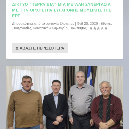
ΔΙΚΤΥΟ “ΠΕΡΡΑΙΒΙΑ”-ΜΙΑ ΜΕΓΆΛΗ ΣΥΝΕΡΓΑΣΊΑ
ΜΕ ΤΗΝ ΟΡΧΉΣΤΡΑ ΣΎΓΧΡΟΝΗΣ ΜΟΥΣΙΚΉΣ ΤΗΣ
ΕΡΤ
Δημοσιεύτηκε από το
perrevia Σκριάπας
|
Φεβ 28, 2026
|
Εθνικές
Συνεργασίες
,
Κοινωνική Αλληλεγγύη
,
Πολιτισμός
|
...
ΔΙΑΒΆΣΤΕ ΠΕΡΙΣΣΌΤΕΡΑ