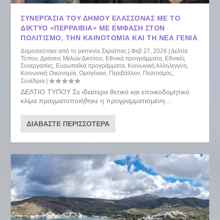
ΣΥΝΕΡΓΑΣΊΑ ΤΟΥ ΔΉΜΟΥ ΕΛΑΣΣΌΝΑΣ ΜΕ ΤΟ
ΔΊΚΤΥΟ «ΠΕΡΡΑΙΒΊΑ» ΜΕ ΈΜΦΑΣΗ ΣΤΟΝ
ΠΟΛΙΤΙΣΜΌ, ΤΗΝ ΚΑΙΝΟΤΟΜΊΑ ΚΑΙ ΤΗ ΝΈΑ ΓΕΝΙΆ
Δημοσιεύτηκε από το
perrevia Σκριάπας
|
Φεβ 27, 2026
|
Δελτία
Τύπου
,
Δράσεις Μελών Δικτύου
,
Εθνικά προγράμματα
,
Εθνικές
Συνεργασίες
,
Ευρωπαΐκά προγράμματα
,
Κοινωνική Αλληλεγγύη
,
Κοινωνική Οικονομία
,
Ομογένεια
,
Περιβάλλον
,
Πολιτισμός
,
Συνέδρια
|
ΔΕΛΤΙΟ ΤΥΠΟΥ Σε ιδιαίτερα θετικό και εποικοδομητικό
κλίμα πραγματοποιήθηκε η προγραμματισμένη...
ΔΙΑΒΆΣΤΕ ΠΕΡΙΣΣΌΤΕΡΑ