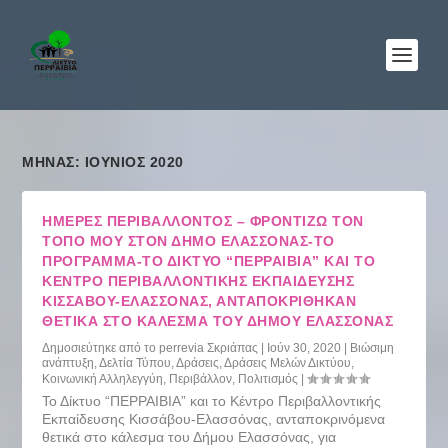
ΜΉΝΑΣ: ΙΟΎΝΙΟΣ 2020
ΗΜΈΡΕΣ ΠΕΡΙΒΆΛΛΟΝΤΟΣ – ΦΡΟΝΤΊΖΩ ΤΟΝ
ΤΟΠΟ ΜΟΥ ΣΤΟΝ ΔΉΜΟ ΕΛΑΣΣΌΝΑΣ-ΤΟ
ΠΡΌΓΡΑΜΜΑ-ΤΟ ΔΊΚΤΥΟ “ΠΕΡΡΑΙΒΙΑ” ΚΑΙ ΤΟ
ΚΈΝΤΡΟ ΠΕΡΙΒΑΛΛΟΝΤΙΚΉΣ ΕΚΠΑΊΔΕΥΣΗΣ
ΚΙΣΣΆΒΟΥ-ΕΛΑΣΣΌΝΑΣ, ΑΝΤΑΠΟΚΡΊΘΗΚΑΝ
ΘΕΤΙΚΆ ΣΤΟ ΚΆΛΕΣΜΑ ΤΟΥ ΔΉΜΟΥ ΕΛΑΣΣΌΝΑΣ
Δημοσιεύτηκε από το
perrevia Σκριάπας
|
Ιούν 30, 2020
|
Βιώσιμη
ανάπτυξη
,
Δελτία Τύπου
,
Δράσεις
,
Δράσεις Μελών Δικτύου
,
Κοινωνική Αλληλεγγύη
,
Περιβάλλον
,
Πολιτισμός
|
Το Δίκτυο “ΠΕΡΡΑΙΒΙΑ” και το Κέντρο Περιβαλλοντικής
Εκπαίδευσης Κισσάβου-Ελασσόνας, ανταποκρινόμενα
θετικά στο κάλεσμα του Δήμου Ελασσόνας, για