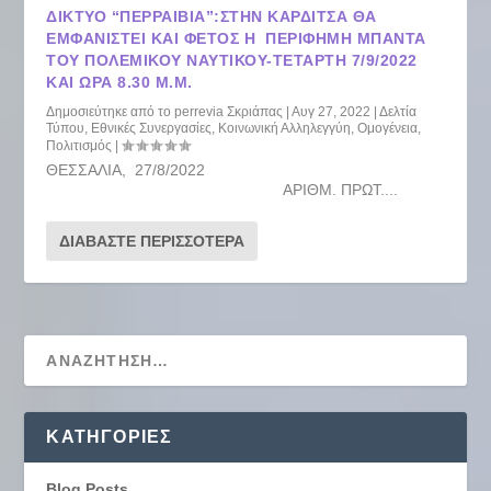
ΔΊΚΤΥΟ “ΠΕΡΡΑΙΒΙΑ”:ΣΤΗΝ ΚΑΡΔΊΤΣΑ ΘΑ
ΕΜΦΑΝΙΣΤΕΊ ΚΑΙ ΦΈΤΟΣ Η ΠΕΡΊΦΗΜΗ ΜΠΆΝΤΑ
ΤΟΥ ΠΟΛΕΜΙΚΟΎ ΝΑΥΤΙΚΟΎ-ΤΕΤΆΡΤΗ 7/9/2022
ΚΑΙ ΏΡΑ 8.30 Μ.Μ.
Δημοσιεύτηκε από το
perrevia Σκριάπας
|
Αυγ 27, 2022
|
Δελτία
Τύπου
,
Εθνικές Συνεργασίες
,
Κοινωνική Αλληλεγγύη
,
Ομογένεια
,
Πολιτισμός
|
ΘΕΣΣΑΛΙΑ, 27/8/2022
ΑΡΙΘΜ. ΠΡΩΤ....
ΔΙΑΒΆΣΤΕ ΠΕΡΙΣΣΌΤΕΡΑ
KΑΤΗΓΟΡΊΕΣ
Blog Posts