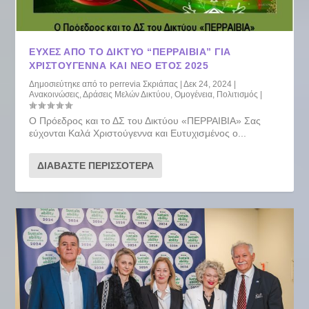
ΕΥΧΕΣ ΑΠΟ ΤΟ ΔΙΚΤΥΟ “ΠΕΡΡΑΙΒΙΑ” ΓΙΑ
ΧΡΙΣΤΟΥΓΕΝΝΑ ΚΑΙ ΝΕΟ ΕΤΟΣ 2025
Δημοσιεύτηκε από το
perrevia Σκριάπας
|
Δεκ 24, 2024
|
Ανακοινώσεις
,
Δράσεις Μελών Δικτύου
,
Ομογένεια
,
Πολιτισμός
|
Ο Πρόεδρος και το ΔΣ του Δικτύου «ΠΕΡΡΑΙΒΙΑ» Σας
εύχονται Καλά Χριστούγεννα και Ευτυχισμένος ο...
ΔΙΑΒΆΣΤΕ ΠΕΡΙΣΣΌΤΕΡΑ