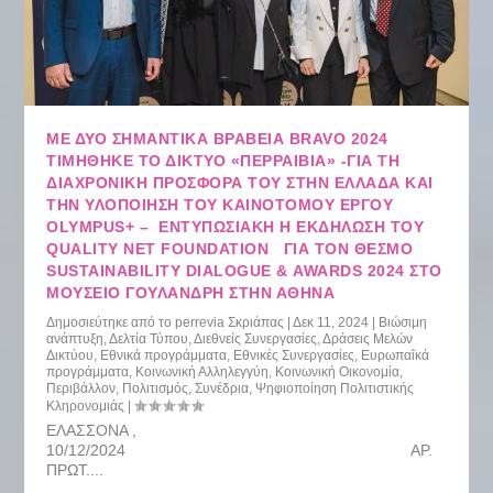
ΜΕ ΔΎΟ ΣΗΜΑΝΤΙΚΆ ΒΡΑΒΕΊΑ BRAVO 2024
ΤΙΜΉΘΗΚΕ ΤΟ ΔΊΚΤΥΟ «ΠΕΡΡΑΙΒΙΑ» -ΓΙΑ ΤΗ
ΔΙΑΧΡΟΝΙΚΉ ΠΡΟΣΦΟΡΆ ΤΟΥ ΣΤΗΝ ΕΛΛΆΔΑ ΚΑΙ
ΤΗΝ ΥΛΟΠΟΊΗΣΗ ΤΟΥ ΚΑΙΝΟΤΌΜΟΥ ΈΡΓΟΥ
OLYMPUS+ – ΕΝΤΥΠΩΣΙΑΚΉ Η ΕΚΔΉΛΩΣΗ ΤΟΥ
QUALITY NET FOUNDATION ΓΙΑ ΤΟΝ ΘΕΣΜΌ
SUSTAINABILITY DIALOGUE & AWARDS 2024 ΣΤΟ
ΜΟΥΣΕΊΟ ΓΟΥΛΑΝΔΡΉ ΣΤΗΝ ΑΘΉΝΑ
Δημοσιεύτηκε από το
perrevia Σκριάπας
|
Δεκ 11, 2024
|
Βιώσιμη
ανάπτυξη
,
Δελτία Τύπου
,
Διεθνείς Συνεργασίες
,
Δράσεις Μελών
Δικτύου
,
Εθνικά προγράμματα
,
Εθνικές Συνεργασίες
,
Ευρωπαΐκά
προγράμματα
,
Κοινωνική Αλληλεγγύη
,
Κοινωνική Οικονομία
,
Περιβάλλον
,
Πολιτισμός
,
Συνέδρια
,
Ψηφιοποίηση Πολιτιστικής
Κληρονομιάς
|
ΕΛΑΣΣΟΝΑ ,
10/12/2024 ΑΡ.
ΠΡΩΤ....