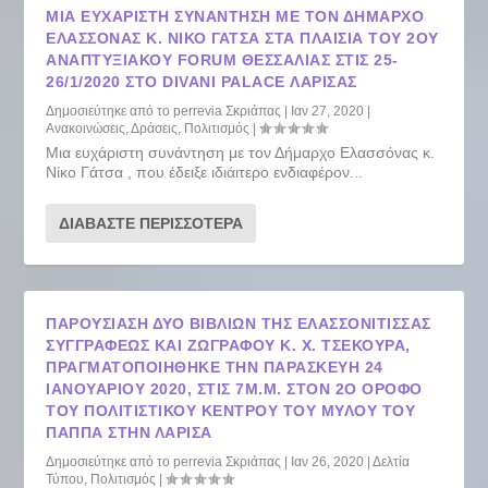
ΜΙΑ ΕΥΧΆΡΙΣΤΗ ΣΥΝΆΝΤΗΣΗ ΜΕ ΤΟΝ ΔΉΜΑΡΧΟ
ΕΛΑΣΣΌΝΑΣ Κ. ΝΊΚΟ ΓΆΤΣΑ ΣΤΑ ΠΛΑΊΣΙΑ ΤΟΥ 2ΟΥ
ΑΝΑΠΤΥΞΙΑΚΟΎ FORUM ΘΕΣΣΑΛΊΑΣ ΣΤΙΣ 25-
26/1/2020 ΣΤΟ DIVANI PALACE ΛΆΡΙΣΑΣ
Δημοσιεύτηκε από το
perrevia Σκριάπας
|
Ιαν 27, 2020
|
Ανακοινώσεις
,
Δράσεις
,
Πολιτισμός
|
Μια ευχάριστη συνάντηση με τον Δήμαρχο Ελασσόνας κ.
Νίκο Γάτσα , που έδειξε ιδιάιτερο ενδιαφέρον...
ΔΙΑΒΆΣΤΕ ΠΕΡΙΣΣΌΤΕΡΑ
ΠΑΡΟΥΣΊΑΣΗ ΔΎΟ ΒΙΒΛΊΩΝ ΤΗΣ ΕΛΑΣΣΟΝΊΤΙΣΣΑΣ
ΣΥΓΓΡΑΦΈΩΣ ΚΑΙ ΖΩΓΡΆΦΟΥ Κ. Χ. ΤΣΕΚΟΎΡΑ,
ΠΡΑΓΜΑΤΟΠΟΙΉΘΗΚΕ ΤΗΝ ΠΑΡΑΣΚΕΥΉ 24
ΙΑΝΟΥΑΡΊΟΥ 2020, ΣΤΙΣ 7Μ.Μ. ΣΤΟΝ 2Ο ΌΡΟΦΟ
ΤΟΥ ΠΟΛΙΤΙΣΤΙΚΟΎ ΚΈΝΤΡΟΥ ΤΟΥ ΜΎΛΟΥ ΤΟΥ
ΠΑΠΠΆ ΣΤΗΝ ΛΆΡΙΣΑ
Δημοσιεύτηκε από το
perrevia Σκριάπας
|
Ιαν 26, 2020
|
Δελτία
Τύπου
,
Πολιτισμός
|