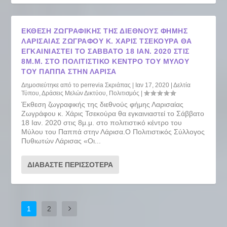
ΈΚΘΕΣΗ ΖΩΓΡΑΦΙΚΉΣ ΤΗΣ ΔΙΕΘΝΟΎΣ ΦΉΜΗΣ
ΛΑΡΙΣΑΊΑΣ ΖΩΓΡΆΦΟΥ Κ. ΧΆΡΙΣ ΤΣΕΚΟΎΡΑ ΘΑ
ΕΓΚΑΙΝΙΑΣΤΕΊ ΤΟ ΣΆΒΒΑΤΟ 18 ΙΑΝ. 2020 ΣΤΙΣ
8Μ.Μ. ΣΤΟ ΠΟΛΙΤΙΣΤΙΚΌ ΚΈΝΤΡΟ ΤΟΥ ΜΎΛΟΥ
ΤΟΥ ΠΑΠΠΆ ΣΤΗΝ ΛΆΡΙΣΑ
Δημοσιεύτηκε από το
perrevia Σκριάπας
|
Ιαν 17, 2020
|
Δελτία
Τύπου
,
Δράσεις Μελών Δικτύου
,
Πολιτισμός
|
Έκθεση ζωγραφικής της διεθνούς φήμης Λαρισαίας
Ζωγράφου κ. Χάρις Τσεκούρα θα εγκαινιαστεί το Σάββατο
18 Ιαν. 2020 στις 8μ.μ. στο πολιτιστικό κέντρο του
Μύλου του Παππά στην Λάρισα.Ο Πολιτιστικός Σύλλογος
Πυθιωτών Λάρισας «Οι...
ΔΙΑΒΆΣΤΕ ΠΕΡΙΣΣΌΤΕΡΑ
1
2