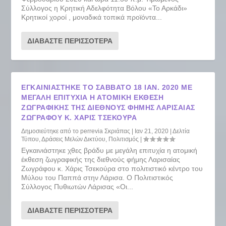
Σύλλογος η Κρητική Αδελφότητα Βόλου «Το Αρκάδι»
Κρητικοί χοροί , μοναδικά τοπικά προϊόντα...
ΔΙΑΒΆΣΤΕ ΠΕΡΙΣΣΌΤΕΡΑ
ΕΓΚΑΙΝΙΆΣΤΗΚΕ ΤΟ ΣΆΒΒΑΤΟ 18 ΙΑΝ. 2020 ΜΕ
ΜΕΓΆΛΗ ΕΠΙΤΥΧΊΑ Η ΑΤΟΜΙΚΉ ΈΚΘΕΣΗ
ΖΩΓΡΑΦΙΚΉΣ ΤΗΣ ΔΙΕΘΝΟΎΣ ΦΉΜΗΣ ΛΑΡΙΣΑΊΑΣ
ΖΩΓΡΆΦΟΥ Κ. ΧΆΡΙΣ ΤΣΕΚΟΎΡΑ
Δημοσιεύτηκε από το
perrevia Σκριάπας
|
Ιαν 21, 2020
|
Δελτία
Τύπου
,
Δράσεις Μελών Δικτύου
,
Πολιτισμός
|
Εγκαινιάστηκε χθες βράδυ με μεγάλη επιτυχία η ατομική
έκθεση ζωγραφικής της διεθνούς φήμης Λαρισαίας
Ζωγράφου κ. Χάρις Τσεκούρα στο πολιτιστικό κέντρο του
Μύλου του Παππά στην Λάρισα. Ο Πολιτιστικός
Σύλλογος Πυθιωτών Λάρισας «Οι...
ΔΙΑΒΆΣΤΕ ΠΕΡΙΣΣΌΤΕΡΑ