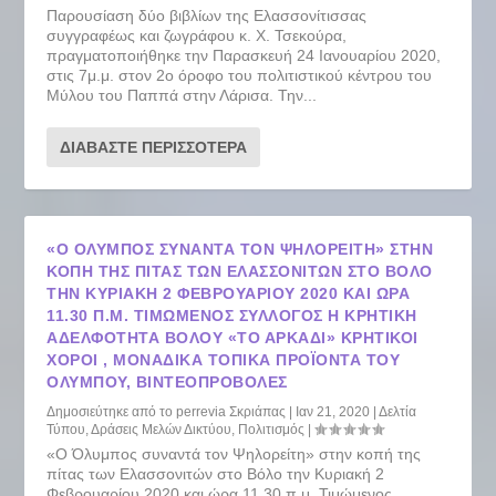
Παρουσίαση δύο βιβλίων της Ελασσονίτισσας
συγγραφέως και ζωγράφου κ. Χ. Τσεκούρα,
πραγματοποιήθηκε την Παρασκευή 24 Ιανουαρίου 2020,
στις 7μ.μ. στον 2ο όροφο του πολιτιστικού κέντρου του
Μύλου του Παππά στην Λάρισα. Την...
ΔΙΑΒΆΣΤΕ ΠΕΡΙΣΣΌΤΕΡΑ
«Ο ΌΛΥΜΠΟΣ ΣΥΝΑΝΤΆ ΤΟΝ ΨΗΛΟΡΕΊΤΗ» ΣΤΗΝ
ΚΟΠΉ ΤΗΣ ΠΊΤΑΣ ΤΩΝ ΕΛΑΣΣΟΝΙΤΏΝ ΣΤΟ ΒΌΛΟ
ΤΗΝ ΚΥΡΙΑΚΉ 2 ΦΕΒΡΟΥΑΡΊΟΥ 2020 ΚΑΙ ΏΡΑ
11.30 Π.Μ. ΤΙΜΏΜΕΝΟΣ ΣΎΛΛΟΓΟΣ Η ΚΡΗΤΙΚΉ
ΑΔΕΛΦΌΤΗΤΑ ΒΌΛΟΥ «ΤΟ ΑΡΚΆΔΙ» ΚΡΗΤΙΚΟΊ
ΧΟΡΟΊ , ΜΟΝΑΔΙΚΆ ΤΟΠΙΚΆ ΠΡΟΪΌΝΤΑ ΤΟΥ
ΟΛΎΜΠΟΥ, ΒΙΝΤΕΟΠΡΟΒΟΛΈΣ
Δημοσιεύτηκε από το
perrevia Σκριάπας
|
Ιαν 21, 2020
|
Δελτία
Τύπου
,
Δράσεις Μελών Δικτύου
,
Πολιτισμός
|
«Ο Όλυμπος συναντά τον Ψηλορείτη» στην κοπή της
πίτας των Ελασσονιτών στο Βόλο την Κυριακή 2
Φεβρουαρίου 2020 και ώρα 11.30 π.μ. Τιμώμενος