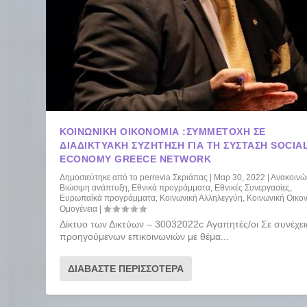
ΚΟΙΝΩΝΙΚΗ ΟΙΚΟΝΟΜΙΑ :ΣΥΜΜΕΤΟΧΗ ΣΕ
ΔΙΑΔΙΚΤΥΑΚΗ ΣΥΖΗΤΗΣΗ ΓΙΑ ΤΗ ΣΥΣΤΑΣΗ SOCIA
ECONOMY GREECE NETWORK
Δημοσιεύτηκε από το
perrevia Σκριάπας
|
Μαρ 30, 2022
|
Ανακοινώ
Βιώσιμη ανάπτυξη
,
Εθνικά προγράμματα
,
Εθνικές Συνεργασίες
,
Ευρωπαΐκά προγράμματα
,
Κοινωνική Αλληλεγγύη
,
Κοινωνική Οικο
Ομογένεια
|
Δίκτυο των Δικτύων – 30032022c Αγαπητές/οι Σε συνέχε
προηγούμενων επικοινωνιών με θέμα...
ΔΙΑΒΆΣΤΕ ΠΕΡΙΣΣΌΤΕΡΑ