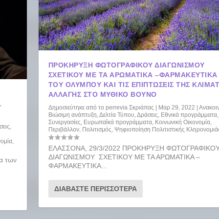
ΠΡΟΚΗΡΥΞΗ ΦΩΤΟΓΡΑΦΙΚΟΥ ΔΙΑΓΩΝΙΣΜΟΥ
ΣΧΕΤΙΚΟΥ ΜΕ ΤΑ ΑΡΩΜΑΤΙΚΑ –ΦΑΡΜΑΚΕΥΤΙΚΑ
ΤΟΥ ΟΛΥΜΠΟΥ ΚΑΙ ΤΙΣ ΕΠΙΠΤΩΣΕΙΣ ΤΗΣ ΚΛΙΜΑ
ΑΛΛΑΓΗΣ ΣΤΟ ΜΥΘΙΚΟ ΒΟΥΝΟ
L
Δημοσιεύτηκε από το
perrevia Σκριάπας
|
Μαρ 29, 2022
|
Ανακοι
Βιώσιμη ανάπτυξη
,
Δελτία Τύπου
,
Δράσεις
,
Εθνικά προγράμματα
Συνεργασίες
,
Ευρωπαΐκά προγράμματα
,
Κοινωνική Οικονομία
,
σεις
,
Περιβάλλον
,
Πολιτισμός
,
Ψηφιοποίηση Πολιτιστικής Κληρονομιά
νομία
,
ΕΛΑΣΣΟΝΑ, 29/3/2022 ΠΡΟΚΗΡΥΞΗ ΦΩΤΟΓΡΑΦΙΚΟ
ΔΙΑΓΩΝΙΣΜΟΥ ΣΧΕΤΙΚΟΥ ΜΕ ΤΑ ΑΡΩΜΑΤΙΚΑ –
ια των
ΦΑΡΜΑΚΕΥΤΙΚΑ...
ΔΙΑΒΆΣΤΕ ΠΕΡΙΣΣΌΤΕΡΑ