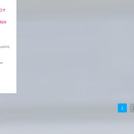
ΙΟΥ
ΕΝΗ
μματα
,
ών
1