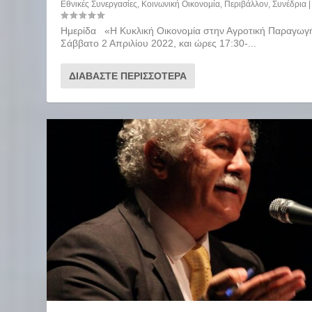
Εθνικές Συνεργασίες
,
Κοινωνική Οικονομία
,
Περιβάλλον
,
Συνέδρια
|
Ημερίδα «Η Κυκλική Οικονομία στην Αγροτική Παραγωγ
Σάββατο 2 Απριλίου 2022, και ώρες 17:30-...
ΔΙΑΒΆΣΤΕ ΠΕΡΙΣΣΌΤΕΡΑ