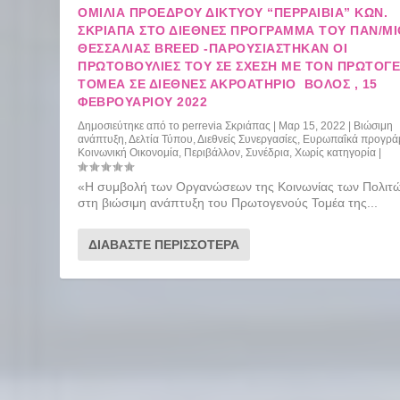
ΟΜΙΛΙΑ ΠΡΟΕΔΡΟΥ ΔΙΚΤΥΟΥ “ΠΕΡΡΑΙΒΙΑ” ΚΩΝ.
ΣΚΡΙΑΠΑ ΣΤΟ ΔΙΕΘΝΕΣ ΠΡΟΓΡΑΜΜΑ ΤΟΥ ΠΑΝ/Μ
ΘΕΣΣΑΛΙΑΣ BREED -ΠΑΡΟΥΣΙΑΣΤΗΚΑΝ ΟΙ
ΠΡΩΤΟΒΟΥΛΙΕΣ ΤΟΥ ΣΕ ΣΧΕΣΗ ΜΕ ΤΟΝ ΠΡΩΤΟΓ
ΤΟΜΕΑ ΣΕ ΔΙΕΘΝΕΣ ΑΚΡΟΑΤΗΡΙΟ ΒΌΛΟΣ , 15
ΦΕΒΡΟΥΑΡΊΟΥ 2022
Δημοσιεύτηκε από το
perrevia Σκριάπας
|
Μαρ 15, 2022
|
Βιώσιμη
ανάπτυξη
,
Δελτία Τύπου
,
Διεθνείς Συνεργασίες
,
Ευρωπαΐκά προγρά
Κοινωνική Οικονομία
,
Περιβάλλον
,
Συνέδρια
,
Χωρίς κατηγορία
|
«Η συμβολή των Οργανώσεων της Κοινωνίας των Πολιτ
στη βιώσιμη ανάπτυξη του Πρωτογενούς Τομέα της...
ΔΙΑΒΆΣΤΕ ΠΕΡΙΣΣΌΤΕΡΑ