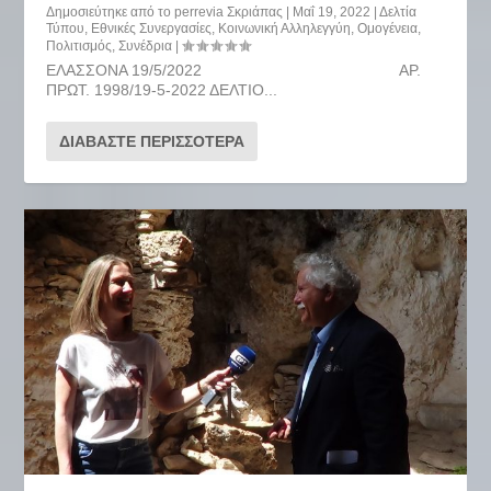
Δημοσιεύτηκε από το
perrevia Σκριάπας
|
Μαΐ 19, 2022
|
Δελτία
Τύπου
,
Εθνικές Συνεργασίες
,
Κοινωνική Αλληλεγγύη
,
Ομογένεια
,
Πολιτισμός
,
Συνέδρια
|
ΕΛΑΣΣΟΝΑ 19/5/2022 ΑΡ.
ΠΡΩΤ. 1998/19-5-2022 ΔΕΛΤΙΟ...
ΔΙΑΒΆΣΤΕ ΠΕΡΙΣΣΌΤΕΡΑ