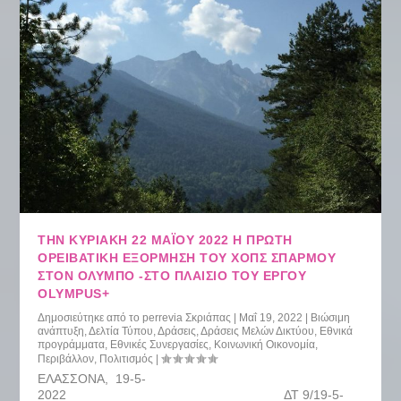
ΤΗΝ ΚΥΡΙΑΚΉ 22 ΜΑΪ́ΟΥ 2022 Η ΠΡΏΤΗ
ΟΡΕΙΒΑΤΙΚΉ ΕΞΌΡΜΗΣΗ ΤΟΥ ΧΟΠΣ ΣΠΑΡΜΟΎ
ΣΤΟΝ ΌΛΥΜΠΟ -ΣΤΟ ΠΛΑΊΣΙΟ ΤΟΥ ΈΡΓΟΥ
OLYMPUS+
Δημοσιεύτηκε από το
perrevia Σκριάπας
|
Μαΐ 19, 2022
|
Βιώσιμη
ανάπτυξη
,
Δελτία Τύπου
,
Δράσεις
,
Δράσεις Μελών Δικτύου
,
Εθνικά
προγράμματα
,
Εθνικές Συνεργασίες
,
Κοινωνική Οικονομία
,
Περιβάλλον
,
Πολιτισμός
|
ΕΛΑΣΣΟΝΑ, 19-5-
2022 ΔΤ 9/19-5-