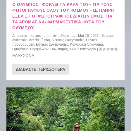
Ο ΌΛΥΜΠΟΣ «ΦΟΡΆΕΙ ΤΑ ΚΑΛΆ ΤΟΥ» ΓΙΑ ΤΟΥΣ
ΦΩΤΟΓΡΆΦΟΥΣ ΌΛΟΥ ΤΟΥ ΚΌΣΜΟΥ –ΣΕ ΠΛΉΡΗ
ΕΞΈΛΙΞΗ Ο ΦΩΤΟΓΡΑΦΙΚΌΣ ΔΙΑΓΩΝΙΣΜΌΣ ΓΙΑ
ΤΑ ΑΡΩΜΑΤΙΚΆ-ΦΑΡΜΑΚΕΥΤΙΚΆ ΦΥΤΆ ΤΟΥ
ΟΛΎΜΠΟΥ
Δημοσιεύτηκε από το
perrevia Σκριάπας
|
Μαΐ 26, 2022
|
Βιώσιμη
ανάπτυξη
,
Δελτία Τύπου
,
Διεθνείς Συνεργασίες
,
Εθνικά
προγράμματα
,
Εθνικές Συνεργασίες
,
Κοινωνική Οικονομία
,
Ομογένεια
,
Περιβάλλον
,
Πολιτισμός
,
Χωρίς κατηγορία
|
ΕΛΑΣΣΟΝΑ,...
ΔΙΑΒΆΣΤΕ ΠΕΡΙΣΣΌΤΕΡΑ