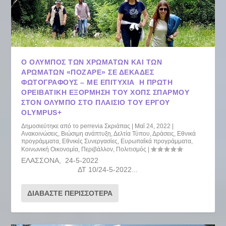
Ο ΌΛΥΜΠΟΣ ΤΩΝ ΧΡΩΜΆΤΩΝ ΚΑΙ ΤΩΝ
ΑΡΩΜΆΤΩΝ «ΠΌΖΑΡΕ» ΣΕ ΔΕΚΆΔΕΣ
ΦΩΤΟΓΡΆΦΟΥΣ – ΜΕ ΕΠΙΤΥΧΊΑ Η ΠΡΏΤΗ
ΟΡΕΙΒΑΤΙΚΉ ΕΞΌΡΜΗΣΗ ΤΟΥ ΧΟΠΣ ΣΠΑΡΜΟΎ
ΣΤΟΝ ΌΛΥΜΠΟ ΣΤΟ ΠΛΑΊΣΙΟ ΤΟΥ ΈΡΓΟΥ
OLYMPUS+
Δημοσιεύτηκε από το
perrevia Σκριάπας
|
Μαΐ 24, 2022
|
Ανακοινώσεις
,
Βιώσιμη ανάπτυξη
,
Δελτία Τύπου
,
Δράσεις
,
Εθνικά
προγράμματα
,
Εθνικές Συνεργασίες
,
Ευρωπαΐκά προγράμματα
,
Κοινωνική Οικονομία
,
Περιβάλλον
,
Πολιτισμός
|
ΕΛΑΣΣΟΝΑ, 24-5-2022
ΔΤ 10/24-5-2022...
ΔΙΑΒΆΣΤΕ ΠΕΡΙΣΣΌΤΕΡΑ