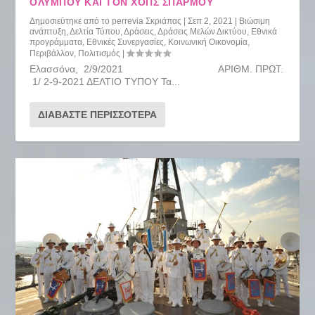
ΟΛΎΜΠΟΥ ΚΑΙ ΤΟΝ ΧΟΠΣ ΣΠΑΡΜΟΎ
Δημοσιεύτηκε από το
perrevia Σκριάπας
|
Σεπ 2, 2021
|
Βιώσιμη
ανάπτυξη
,
Δελτία Τύπου
,
Δράσεις
,
Δράσεις Μελών Δικτύου
,
Εθνικά
προγράμματα
,
Εθνικές Συνεργασίες
,
Κοινωνική Οικονομία
,
Περιβάλλον
,
Πολιτισμός
|
Ελασσόνα, 2/9/2021 ΑΡΙΘΜ. ΠΡΩΤ.
1/ 2-9-2021 ΔΕΛΤΙΟ ΤΥΠΟΥ Τα...
ΔΙΑΒΆΣΤΕ ΠΕΡΙΣΣΌΤΕΡΑ