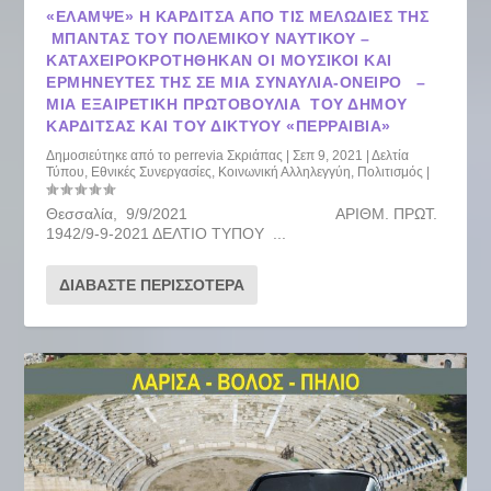
«ΈΛΑΜΨΕ» Η ΚΑΡΔΊΤΣΑ ΑΠΌ ΤΙΣ ΜΕΛΩΔΊΕΣ ΤΗΣ
ΜΠΆΝΤΑΣ ΤΟΥ ΠΟΛΕΜΙΚΟΎ ΝΑΥΤΙΚΟΎ –
ΚΑΤΑΧΕΙΡΟΚΡΟΤΉΘΗΚΑΝ ΟΙ ΜΟΥΣΙΚΟΊ ΚΑΙ
ΕΡΜΗΝΕΥΤΈΣ ΤΗΣ ΣΕ ΜΙΑ ΣΥΝΑΥΛΊΑ-ΌΝΕΙΡΟ –
ΜΙΑ ΕΞΑΙΡΕΤΙΚΉ ΠΡΩΤΟΒΟΥΛΊΑ ΤΟΥ ΔΉΜΟΥ
ΚΑΡΔΊΤΣΑΣ ΚΑΙ ΤΟΥ ΔΙΚΤΎΟΥ «ΠΕΡΡΑΙΒΙΑ»
Δημοσιεύτηκε από το
perrevia Σκριάπας
|
Σεπ 9, 2021
|
Δελτία
Τύπου
,
Εθνικές Συνεργασίες
,
Κοινωνική Αλληλεγγύη
,
Πολιτισμός
|
Θεσσαλία, 9/9/2021 ΑΡΙΘΜ. ΠΡΩΤ.
1942/9-9-2021 ΔΕΛΤΙΟ ΤΥΠΟΥ ...
ΔΙΑΒΆΣΤΕ ΠΕΡΙΣΣΌΤΕΡΑ