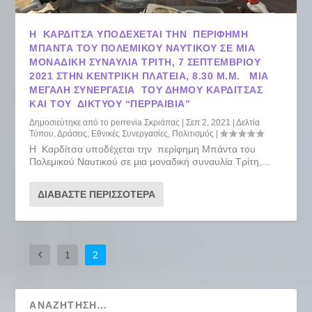
Η ΚΑΡΔΊΤΣΑ ΥΠΟΔΈΧΕΤΑΙ ΤΗΝ ΠΕΡΊΦΗΜΗ
ΜΠΆΝΤΑ ΤΟΥ ΠΟΛΕΜΙΚΟΎ ΝΑΥΤΙΚΟΎ ΣΕ ΜΙΑ
ΜΟΝΑΔΙΚΉ ΣΥΝΑΥΛΊΑ ΤΡΊΤΗ, 7 ΣΕΠΤΕΜΒΡΊΟΥ
2021 ΣΤΗΝ ΚΕΝΤΡΙΚΉ ΠΛΑΤΕΊΑ, 8.30 Μ.Μ. ΜΙΑ
ΜΕΓΆΛΗ ΣΥΝΕΡΓΑΣΊΑ ΤΟΥ ΔΉΜΟΥ ΚΑΡΔΊΤΣΑΣ
ΚΑΙ ΤΟΥ ΔΙΚΤΎΟΥ “ΠΕΡΡΑΙΒΙΑ”
Δημοσιεύτηκε από το
perrevia Σκριάπας
|
Σεπ 2, 2021
|
Δελτία
Τύπου
,
Δράσεις
,
Εθνικές Συνεργασίες
,
Πολιτισμός
|
Η Καρδίτσα υποδέχεται την περίφημη Μπάντα του
Πολεμικού Ναυτικού σε μια μοναδική συναυλία Τρίτη,...
ΔΙΑΒΆΣΤΕ ΠΕΡΙΣΣΌΤΕΡΑ
1
2