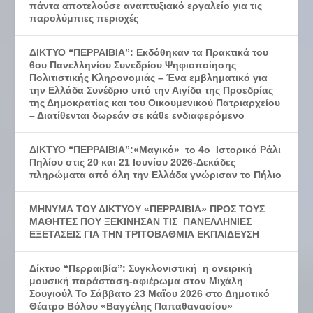
πάντα αποτελούσε αναπτυξιακό εργαλείο για τις
παρολύμπιες περιοχές
ΔΙΚΤΥΟ “ΠΕΡΡΑΙΒΙΑ”: Εκδόθηκαν τα Πρακτικά του
6ου Πανελληνίου Συνεδρίου Ψηφιοποίησης
Πολιτιστικής Κληρονομιάς – Ένα εμβληματικό για
την Ελλάδα Συνέδριο υπό την Αιγίδα της Προεδρίας
της Δημοκρατίας και του Οικουμενικού Πατριαρχείου
– Διατίθενται δωρεάν σε κάθε ενδιαφερόμενο
ΔΙΚΤΥΟ “ΠΕΡΡΑΙΒΙΑ”:«Μαγικό» το 4ο Ιστορικό Ράλι
Πηλίου στις 20 και 21 Ιουνίου 2026-Δεκάδες
πληρώματα από όλη την Ελλάδα γνώρισαν το Πήλιο
ΜΗΝΥΜΑ ΤΟΥ ΔΙΚΤΥΟΥ «ΠΕΡΡΑΙΒΙΑ» ΠΡΟΣ ΤΟΥΣ
ΜΑΘΗΤΕΣ ΠΟΥ ΞΕΚΙΝΗΣΑΝ ΤΙΣ ΠΑΝΕΛΛΗΝΙΕΣ
ΕΞΕΤΑΣΕΙΣ ΓΙΑ ΤΗΝ ΤΡΙΤΟΒΑΘΜΙΑ ΕΚΠΑΙΔΕΥΣΗ
Δίκτυο “Περραιβία”: Συγκλονιστική η ονειρική
μουσική παράσταση-αφιέρωμα στον Μιχάλη
Σουγιούλ Το Σάββατο 23 Μαΐου 2026 στο Δημοτικό
Θέατρο Βόλου «Βαγγέλης Παπαθανασίου»