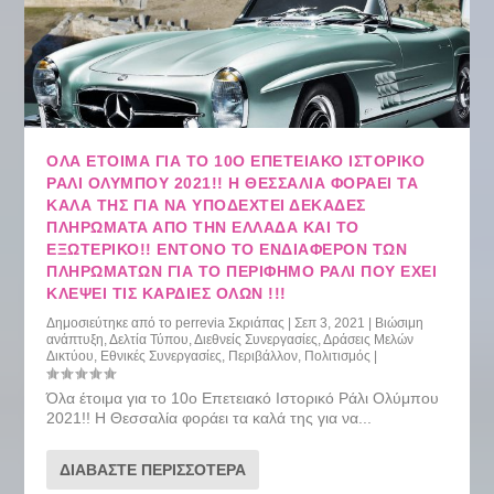
ΌΛΑ ΈΤΟΙΜΑ ΓΙΑ ΤΟ 10Ο ΕΠΕΤΕΙΑΚΌ ΙΣΤΟΡΙΚΌ
ΡΆΛΙ ΟΛΎΜΠΟΥ 2021!! Η ΘΕΣΣΑΛΊΑ ΦΟΡΆΕΙ ΤΑ
ΚΑΛΆ ΤΗΣ ΓΙΑ ΝΑ ΥΠΟΔΕΧΤΕΊ ΔΕΚΆΔΕΣ
ΠΛΗΡΏΜΑΤΑ ΑΠΌ ΤΗΝ ΕΛΛΆΔΑ ΚΑΙ ΤΟ
ΕΞΩΤΕΡΙΚΌ!! ΈΝΤΟΝΟ ΤΟ ΕΝΔΙΑΦΈΡΟΝ ΤΩΝ
ΠΛΗΡΩΜΆΤΩΝ ΓΙΑ ΤΟ ΠΕΡΊΦΗΜΟ ΡΆΛΙ ΠΟΥ ΈΧΕΙ
ΚΛΈΨΕΙ ΤΙΣ ΚΑΡΔΙΈΣ ΌΛΩΝ !!!
Δημοσιεύτηκε από το
perrevia Σκριάπας
|
Σεπ 3, 2021
|
Βιώσιμη
ανάπτυξη
,
Δελτία Τύπου
,
Διεθνείς Συνεργασίες
,
Δράσεις Μελών
Δικτύου
,
Εθνικές Συνεργασίες
,
Περιβάλλον
,
Πολιτισμός
|
Όλα έτοιμα για το 10ο Επετειακό Ιστορικό Ράλι Ολύμπου
2021!! Η Θεσσαλία φοράει τα καλά της για να...
ΔΙΑΒΆΣΤΕ ΠΕΡΙΣΣΌΤΕΡΑ