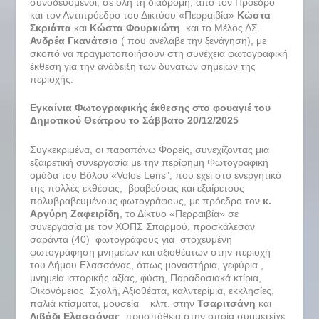
συνοδευόμενοι, σε όλη τη διαδρομή, από τον Πρόεδρο
και τον Αντιπρόεδρο του Δικτύου «Περραιβία»
Κώστα
Σκριάπα
και
Κώστα Φουρκιώτη
και το Μέλος ΔΣ
Ανδρέα Γκανάτσιο
( που ανέλαβε την ξενάγηση), με
σκοπό να πραγματοποιήσουν στη συνέχεια φωτογραφική
έκθεση για την ανάδειξη των δυνατών σημείων της
περιοχής.
Εγκαίνια Φωτογραφικής έκθεσης στο φουαγιέ του
Δημοτικού Θεάτρου το Σάββατο 20/12/2025
Συγκεκριμένα, οι παραπάνω Φορείς, συνεχίζοντας μια
εξαιρετική συνεργασία με την περίφημη Φωτογραφική
ομάδα του Βόλου «Volos Lens”, που έχει στο ενεργητικό
της πολλές εκθέσεις, βραβεύσεις και εξαίρετους
πολυβραβευμένους φωτογράφους, με πρόεδρο τον
κ.
Αργύρη Ζαφειρίδη
, το Δίκτυο «Περραιβία» σε
συνεργασία με τον ΧΟΠΣ Σπαρμού, προσκάλεσαν
σαράντα (40) φωτογράφους για στοχευμένη
φωτογράφηση μνημείων και αξιοθέατων στην περιοχή
του Δήμου Ελασσόνας, όπως μοναστήρια, γεφύρια ,
μνημεία ιστορικής αξίας, φύση, Παραδοσιακά κτίρια,
Οικονόμειος Σχολή, Αξιοθέατα, καλντερίμια, εκκλησίες,
παλιά κτίσματα, μουσεία κλπ. στην
Τσαριτσάνη
και
Λιβάδι Ελασσόνας
, προσπάθεια στην οποία συμμετείχε