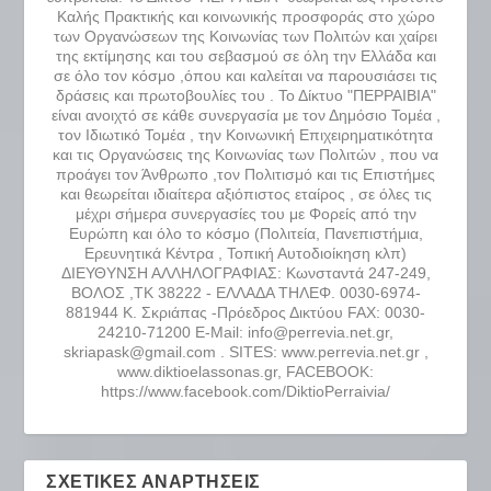
Καλής Πρακτικής και κοινωνικής προσφοράς στο χώρο
των Οργανώσεων της Κοινωνίας των Πολιτών και χαίρει
της εκτίμησης και του σεβασμού σε όλη την Ελλάδα και
σε όλο τον κόσμο ,όπου και καλείται να παρουσιάσει τις
δράσεις και πρωτοβουλίες του . Το Δίκτυο "ΠΕΡΡΑΙΒΙΑ"
είναι ανοιχτό σε κάθε συνεργασία με τον Δημόσιο Τομέα ,
τον Ιδιωτικό Τομέα , την Κοινωνική Επιχειρηματικότητα
και τις Οργανώσεις της Κοινωνίας των Πολιτών , που να
προάγει τον Άνθρωπο ,τον Πολιτισμό και τις Επιστήμες
και θεωρείται ιδιαίτερα αξιόπιστος εταίρος , σε όλες τις
μέχρι σήμερα συνεργασίες του με Φορείς από την
Ευρώπη και όλο το κόσμο (Πολιτεία, Πανεπιστήμια,
Ερευνητικά Κέντρα , Τοπική Αυτοδιοίκηση κλπ)
ΔΙΕΥΘΥΝΣΗ ΑΛΛΗΛΟΓΡΑΦΙΑΣ: Κωνσταντά 247-249,
ΒΟΛΟΣ ,ΤΚ 38222 - ΕΛΛΑΔΑ ΤΗΛΕΦ. 0030-6974-
881944 Κ. Σκριάπας -Πρόεδρος Δικτύου FAX: 0030-
24210-71200 E-Mail: info@perrevia.net.gr,
skriapask@gmail.com . SITES: www.perrevia.net.gr ,
www.diktioelassonas.gr, FACEBOOK:
https://www.facebook.com/DiktioPerraivia/
ΣΧΕΤΙΚΈΣ ΑΝΑΡΤΉΣΕΙΣ