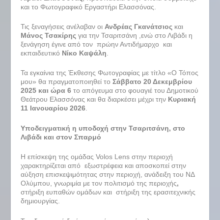
και το Φωτογραφικό Εργαστήρι Ελασσόνας.
Τις ξεναγήσεις ανέλαβαν οι
Ανδρέας Γκανάτσιος
και
Μάνος Τσακίρης
για την Τσαριτσάνη ,ενώ στο Λιβάδι η
ξενάγηση έγινε από τον πρώην Αντιδήμαρχο και
εκπαιδευτικό
Νίκο Καψάλη
.
Τα εγκαίνια της Έκθεσης Φωτογραφίας με τίτλο «Ο Τόπος
μου» θα πραγματοποιηθεί το
Σάββατο 20 Δεκεμβρίου
2025 και ώρα 6
το απόγευμα στο φουαγιέ του Δημοτικού
Θεάτρου Ελασσόνας και θα διαρκέσει μέχρι την
Κυριακή
11 Ιανουαρίου 2026
.
Υποδειγματική η υποδοχή στην Τσαριτσάνη, στο
Λιβάδι και στον Σπαρμό
Η επίσκεψη της ομάδας Volos Lens στην περιοχή
χαρακτηρίζεται από
εξωστρέφεια και αποσκοπεί στην
αύξηση επισκεψιμότητας στην περιοχή, ανάδειξη του ΝΔ
Ολύμπου, γνωριμία με τον πολιτισμό της περιοχής
,
στήριξη ευπαθών ομάδων και στήριξη της ερασιτεχνικής
δημιουργίας.