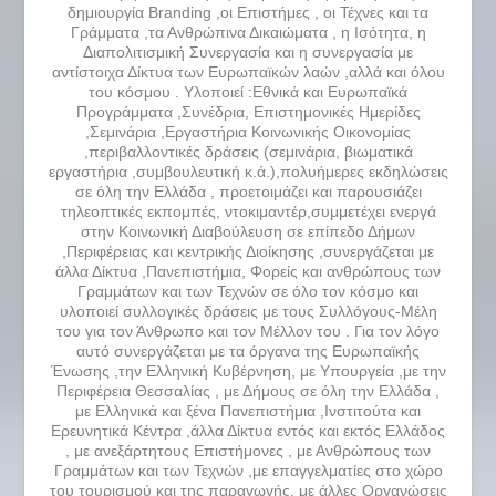
δημιουργία Branding ,οι Επιστήμες , οι Τέχνες και τα
Γράμματα ,τα Ανθρώπινα Δικαιώματα , η Ισότητα, η
Διαπολιτισμική Συνεργασία και η συνεργασία με
αντίστοιχα Δίκτυα των Ευρωπαϊκών λαών ,αλλά και όλου
του κόσμου . Υλοποιεί :Εθνικά και Ευρωπαϊκά
Προγράμματα ,Συνέδρια, Επιστημονικές Ημερίδες
,Σεμινάρια ,Εργαστήρια Κοινωνικής Οικονομίας
,περιβαλλοντικές δράσεις (σεμινάρια, βιωματικά
εργαστήρια ,συμβουλευτική κ.ά.),πολυήμερες εκδηλώσεις
σε όλη την Ελλάδα , προετοιμάζει και παρουσιάζει
τηλεοπτικές εκπομπές, ντοκιμαντέρ,συμμετέχει ενεργά
στην Κοινωνική Διαβούλευση σε επίπεδο Δήμων
,Περιφέρειας και κεντρικής Διοίκησης ,συνεργάζεται με
άλλα Δίκτυα ,Πανεπιστήμια, Φορείς και ανθρώπους των
Γραμμάτων και των Τεχνών σε όλο τον κόσμο και
υλοποιεί συλλογικές δράσεις με τους Συλλόγους-Μέλη
του για τον Άνθρωπο και τον Μέλλον του . Για τον λόγο
αυτό συνεργάζεται με τα όργανα της Ευρωπαϊκής
Ένωσης ,την Ελληνική Κυβέρνηση, με Υπουργεία ,με την
Περιφέρεια Θεσσαλίας , με Δήμους σε όλη την Ελλάδα ,
με Ελληνικά και ξένα Πανεπιστήμια ,Ινστιτούτα και
Ερευνητικά Κέντρα ,άλλα Δίκτυα εντός και εκτός Ελλάδος
, με ανεξάρτητους Επιστήμονες , με Ανθρώπους των
Γραμμάτων και των Τεχνών ,με επαγγελματίες στο χώρο
του τουρισμού και της παραγωγής, με άλλες Οργανώσεις