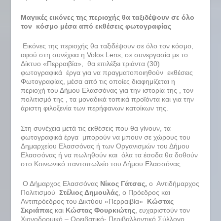
Μαγικές εικόνες της περιοχής θα ταξιδέψουν σε όλο
τον κόσμο μέσα από εκθέσεις φωτογραφίας
Εικόνες της περιοχής θα ταξιδέψουν σε όλο τον κόσμο,
αφού στη συνέχεια η Volos Lens, σε συνεργασία με το
Δίκτυο «Περραιβία», θα επιλέξει τριάντα (30)
φωτογραφικά έργα για να πραγματοποιηθούν εκθέσεις
Φωτογραφίας, μέσα από τις οποίες διαφημίζεται η
περιοχή του Δήμου Ελασσόνας για την ιστορία της , τον
πολιτισμό της , τα μοναδικά τοπικά προϊόντα και για την
άριστη φιλοξενία των περήφανων κατοίκων της.
Στη συνέχεια μετά τις εκθέσεις που θα γίνουν, τα
φωτογραφικά έργα μπορούν να μπουν σε χώρους του
Δημαρχείου Ελασσόνας ή των Οργανισμών του Δήμου
Ελασσόνας ή να πωληθούν και όλα τα έσοδα θα δοθούν
στο Κοινωνικό παντοπωλείο του Δήμου Ελασσόνας.
Ο Δήμαρχος Ελασσόνας
Νίκος Γάτσας,
ο Αντιδήμαρχος
Πολιτισμού
Στέλιος Δημουλάς
, ο Πρόεδρος και
Αντιπρόεδρος του Δικτύου «Περραιβία»
Κώστας
Σκριάπας
και
Κώστας Φουρκιώτης
, ευχαριστούν τον
Χιονοδρομικό – Ορειβατικό- Περιβαλλοντικό Σύλλογο