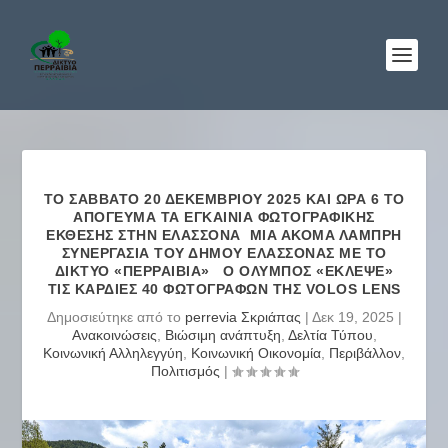
ΤΟ ΣΆΒΒΑΤΟ 20 ΔΕΚΕΜΒΡΊΟΥ 2025 ΚΑΙ ΏΡΑ 6 ΤΟ
ΑΠΌΓΕΥΜΑ ΤΑ ΕΓΚΑΊΝΙΑ ΦΩΤΟΓΡΑΦΙΚΉΣ
ΈΚΘΕΣΗΣ ΣΤΗΝ ΕΛΑΣΣΌΝΑ ΜΙΑ ΑΚΌΜΑ ΛΑΜΠΡΉ
ΣΥΝΕΡΓΑΣΊΑ ΤΟΥ ΔΉΜΟΥ ΕΛΑΣΣΌΝΑΣ ΜΕ ΤΟ
ΔΊΚΤΥΟ «ΠΕΡΡΑΙΒΊΑ» Ο ΌΛΥΜΠΟΣ «ΈΚΛΕΨΕ»
ΤΙΣ ΚΑΡΔΙΈΣ 40 ΦΩΤΟΓΡΆΦΩΝ ΤΗΣ VOLOS LENS
Δημοσιεύτηκε από το
perrevia Σκριάπας
|
Δεκ 19, 2025
|
Ανακοινώσεις
,
Βιώσιμη ανάπτυξη
,
Δελτία Τύπου
,
Κοινωνική Αλληλεγγύη
,
Κοινωνική Οικονομία
,
Περιβάλλον
,
Πολιτισμός
|