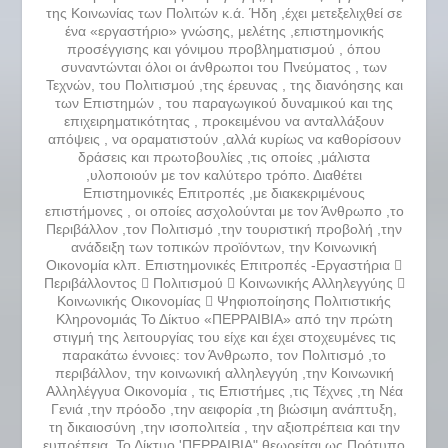
της Κοινωνίας των Πολιτών κ.ά. Ήδη ,έχει μετεξελιχθεί σε
ένα «εργαστήριο» γνώσης, μελέτης ,επιστημονικής
προσέγγισης και γόνιμου προβληματισμού , όπου
συναντώνται όλοι οι άνθρωποι του Πνεύματος , των
Τεχνών, του Πολιτισμού ,της έρευνας , της διανόησης και
των Επιστημών , του παραγωγικού δυναμικού και της
επιχειρηματικότητας , προκειμένου να ανταλλάξουν
απόψεις , να οραματιστούν ,αλλά κυρίως να καθορίσουν
δράσεις και πρωτοβουλίες ,τις οποίες ,μάλιστα
,υλοποιούν με τον καλύτερο τρόπο. Διαθέτει
Επιστημονικές Επιτροπές ,με διακεκριμένους
επιστήμονες , οι οποίες ασχολούνται με τον Άνθρωπο ,το
Περιβάλλον ,τον Πολιτισμό ,την τουριστική προβολή ,την
ανάδειξη των τοπικών προϊόντων, την Κοινωνική
Οικονομία κλπ. Επιστημονικές Επιτροπές -Εργαστήρια 
Περιβάλλοντος  Πολιτισμού  Κοινωνικής Αλληλεγγύης 
Κοινωνικής Οικονομίας  Ψηφιοποίησης Πολιτιστικής
Κληρονομιάς Το Δίκτυο «ΠΕΡΡΑΙΒΙΑ» από την πρώτη
στιγμή της λειτουργίας του είχε και έχει στοχευμένες τις
παρακάτω έννοιες: τον Άνθρωπο, τον Πολιτισμό ,το
περιβάλλον, την κοινωνική αλληλεγγύη ,την Κοινωνική
Αλληλέγγυα Οικονομία , τις Επιστήμες ,τις Τέχνες ,τη Νέα
Γενιά ,την πρόοδο ,την αειφορία ,τη βιώσιμη ανάπτυξη,
τη δικαιοσύνη ,την ισοπολιτεία , την αξιοπρέπεια και την
ευπρέπεια. Το Δίκτυο 'ΠΕΡΡΑΙΒΙΑ" θεωρείται ως Πρότυπο