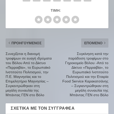
ΤΙΜΉ:
ΠΡΟΗΓΟΎΜΕΝΟΣ
ΕΠΌΜΕΝΟ
Συνεχίζεται η διανομή
Συγκίνηση κατά την
τροφίμων σε ευαγή ιδρύματα
παράδοση τροφίμων στο
του Βόλου Από το Δίκτυο
Γηροκομείο Βόλου -Από το
«Περραιβία», το Ευρωπαϊκό
Δίκτυο «Περραιβία», το
Ινστιτούτο Πολιτισμού, την
Ευρωπαϊκό Ινστιτούτο
Π.Ε. Μαγνησίας και το
Πολιτισμού και την Εταιρία
Επιμελητήριο Μαγνησίας –
Food Service Καρακατσάνης
Συγκεντρώθηκαν στη
– Συγκεντρώθηκαν στη
μεγάλη συναυλία της
μεγάλη συναυλία της
Μπάντας ΓΕΝ στο Βόλο
Μπάντας ΓΕΝ στο Βόλο
ΣΧΕΤΙΚΆ ΜΕ ΤΟΝ ΣΥΓΓΡΑΦΈΑ