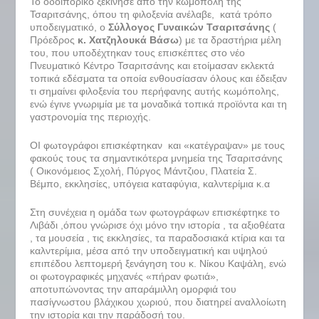
Το οδοιπορικό ξεκίνησε από την κωμόπολη της
Τσαριτσάνης, όπου τη φιλοξενία ανέλαβε, κατά τρόπο
υποδειγματικό, ο
Σύλλογος Γυναικών Τσαριτσάνης
(
Πρόεδρος
κ. Χατζηλουκά Βάσω
) με τα δραστήρια μέλη
του, που υποδέχτηκαν τους επισκέπτες στο νέο
Πνευματικό Κέντρο Τσαριτσάνης και ετοίμασαν εκλεκτά
τοπικά εδέσματα τα οποία ενθουσίασαν όλους και έδειξαν
τι σημαίνει φιλοξενία του περήφανης αυτής κωμόπολης,
ενώ έγινε γνωριμία με τα μοναδικά τοπικά προϊόντα και τη
γαστρονομία της περιοχής.
ΟΙ φωτογράφοι επισκέφτηκαν και «κατέγραψαν» με τους
φακούς τους τα σημαντικότερα μνημεία της Τσαριτσάνης
( Οικονόμειος Σχολή, Πύργος Μάντζιου, Πλατεία Σ.
Βέμπο, εκκλησίες, υπόγεια καταφύγια, καλντερίμια κ.α
Στη συνέχεια η ομάδα των φωτογράφων επισκέφτηκε το
Λιβάδι ,όπου γνώρισε όχι μόνο την ιστορία , τα αξιοθέατα
, τα μουσεία , τις εκκλησίες, τα παραδοσιακά κτίρια και τα
καλντερίμια, μέσα από την υποδειγματική και υψηλού
επιπέδου λεπτομερή ξενάγηση του κ. Νίκου Καψάλη, ενώ
οι φωτογραφικές μηχανές «πήραν φωτιά»,
αποτυπώνοντας την απαράμιλλη ομορφιά του
πασίγνωστου βλάχικου χωριού, που διατηρεί αναλλοίωτη
την ιστορία και την παράδοσή του.