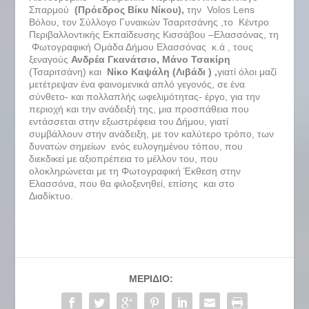
Σπαρμού
(Πρόεδρος Βίκυ Νίκου),
την Volos Lens
Βόλου, τον Σύλλογο Γυναικών Τσαριτσάνης ,το Κέντρο
Περιβαλλοντικής Εκπαίδευσης Κισσάβου –Ελασσόνας, τη
Φωτογραφική Ομάδα Δήμου Ελασσόνας κ.ά , τους
ξεναγούς
Ανδρέα Γκανάτσιο, Μάνο Τσακίρη
(Τσαριτσάνη) και
Νίκο Καψάλη (Λιβάδι ) ,
γιατί όλοι μαζί
μετέτρεψαν ένα φαινομενικά απλό γεγονός, σε ένα
σύνθετο- και πολλαπλής ωφελιμότητας- έργο, για την
περιοχή και την ανάδειξή της, μια προσπάθεια που
εντάσσεται στην εξωστρέφεια του Δήμου, γιατί
συμβάλλουν στην ανάδειξη, με τον καλύτερο τρόπο, των
δυνατών σημείων ενός ευλογημένου τόπου, που
διεκδικεί με αξιοπρέπεια το μέλλον του, που
ολοκληρώνεται με τη Φωτογραφική Έκθεση στην
Ελασσόνα, που θα φιλοξενηθεί, επίσης και στο
Διαδίκτυο.
ΜΕΡΊΔΙΟ: