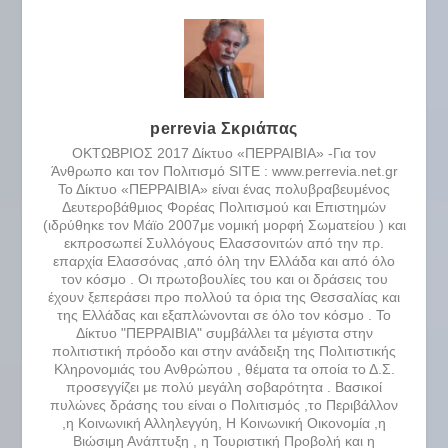
perrevia Σκριάπας
ΟΚΤΩΒΡΙΟΣ 2017 Δίκτυο «ΠΕΡΡΑΙΒΙΑ» -Για τον
Άνθρωπο και τον Πολιτισμό SITE : www.perrevia.net.gr
Το Δίκτυο «ΠΕΡΡΑΙΒΙΑ» είναι ένας πολυβραβευμένος
Δευτεροβάθμιος Φορέας Πολιτισμού και Επιστημών
(ιδρύθηκε τον Μάϊο 2007με νομική μορφή Σωματείου ) και
εκπροσωπεί Συλλόγους Ελασσονιτών από την πρ.
επαρχία Ελασσόνας ,από όλη την Ελλάδα και από όλο
τον κόσμο . Οι πρωτοβουλίες του και οι δράσεις του
έχουν ξεπεράσει προ πολλού τα όρια της Θεσσαλίας και
της Ελλάδας και εξαπλώνονται σε όλο τον κόσμο . Το
Δίκτυο "ΠΕΡΡΑΙΒΙΑ" συμβάλλει τα μέγιστα στην
πολιτιστική πρόοδο και στην ανάδειξη της Πολιτιστικής
Κληρονομιάς του Ανθρώπου , θέματα τα οποία το Δ.Σ.
προσεγγίζει με πολύ μεγάλη σοβαρότητα . Βασικοί
πυλώνες δράσης του είναι ο Πολιτισμός ,το Περιβάλλον
,η Κοινωνική Αλληλεγγύη, Η Κοινωνική Οικονομία ,η
Βιώσιμη Ανάπτυξη , η Τουριστική Προβολή και η