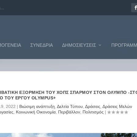
ΟΓΈΝΕΙΑ
ΣΥΝΈΔΡΙΑ
ΔΗΜΟΣΙΕΎΣΕΙΣ
ΠΡΟΓΡΆΜΜ
ΟΡΕΙΒΑΤΙΚΉ ΕΞΌΡΜΗΣΗ ΤΟΥ ΧΟΠΣ ΣΠΑΡΜΟΎ ΣΤΟΝ ΌΛΥΜΠΟ -ΣΤ
ΙΟ ΤΟΥ ΈΡΓΟΥ OLYMPUS+
19, 2022
|
Βιώσιμη ανάπτυξη
,
Δελτία Τύπου
,
Δράσεις
,
Δράσεις Μελών
ργασίες
,
Κοινωνική Οικονομία
,
Περιβάλλον
,
Πολιτισμός
|