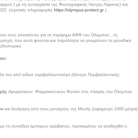
ρμού ( με τη συνεργασία της Φωτογραφικής Λέσχης Λάρισας) και
022. (σχετικές πληροφορίες
https://olympus-protect.gr
).
σει τους επισκέπτες για τα περίφημα ΑΦΦ του Ολύμπου , τη
εριοχές που αυτά φύονται και παράλληλα να γνωρίσουν τα μοναδικά
οδοιπορικό.
ται:
ίδα του από ειδικό περιβαλλοντολόγο (Κέντρο Περιβαλλοντικής
ωγής
Αρωματικών- Φαρμακευτικών Φυτών στις πλαγιές του Ολύμπου
ου
και ξενάγηση από τους μοναχούς της Μονής (υψόμετρο 1000 μέτρα)
ι
με τη συνοδεία έμπειρων ορειβατών, προκειμένου να αναδειχθεί η