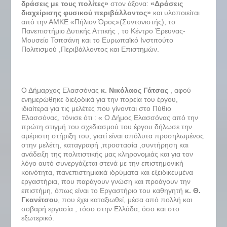
δράσεις με τους πολίτες»
στον άξονα:
«Δράσεις
διαχείρισης φυσικού περιβάλλοντος»
και υλοποιείται
από την ΑΜΚΕ «Πήλιον Όρος»(Συντονιστής), το
Πανεπιστήμιο Δυτικής Αττικής , το Κέντρο Έρευνας-
Μουσείο Τσιτσάνη και το Ευρωπαϊκό Ινστιτούτο
Πολιτισμού ,Περιβάλλοντος και Επιστημών.
Ο Δήμαρχος Ελασσόνας
κ. Νικόλαος Γάτσας
, αφού
ενημερώθηκε διεξοδικά για την πορεία του έργου,
ιδιαίτερα για τις μελέτες που γίνονται στο Πύθιο
Ελασσόνας, τόνισε ότι : « Ο Δήμος Ελασσόνας από την
πρώτη στιγμή του σχεδιασμού του έργου δήλωσε την
αμέριστη στήριξη του, γιατί είναι απόλυτα προσηλωμένος
στην μελέτη, καταγραφή ,προστασία ,συντήρηση και
ανάδειξη της πολιτιστικής μας κληρονομιάς και για τον
λόγο αυτό συνεργάζεται στενά με την επιστημονική
κοινότητα, πανεπιστημιακά ιδρύματα και εξειδικευμένα
εργαστήρια, που παράγουν γνώση και προάγουν την
επιστήμη, όπως είναι το Εργαστήριο του καθηγητή
κ. Θ.
Γκανέτσου
, που έχει καταξιωθεί, μέσα από πολλή και
σοβαρή εργασία , τόσο στην Ελλάδα, όσο και στο
εξωτερικό.