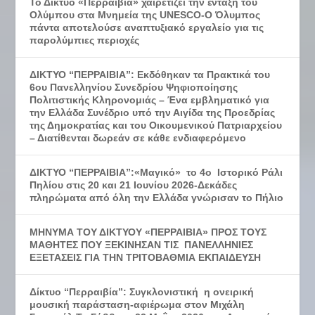
Το Δίκτυο «Περραιβία» χαιρετίζει την ένταξη του
Ολύμπου στα Μνημεία της UNESCO-Ο Όλυμπος
πάντα αποτελούσε αναπτυξιακό εργαλείο για τις
παρολύμπιες περιοχές
ΔΙΚΤΥΟ “ΠΕΡΡΑΙΒΙΑ”: Εκδόθηκαν τα Πρακτικά του
6ου Πανελληνίου Συνεδρίου Ψηφιοποίησης
Πολιτιστικής Κληρονομιάς – Ένα εμβληματικό για
την Ελλάδα Συνέδριο υπό την Αιγίδα της Προεδρίας
της Δημοκρατίας και του Οικουμενικού Πατριαρχείου
– Διατίθενται δωρεάν σε κάθε ενδιαφερόμενο
ΔΙΚΤΥΟ “ΠΕΡΡΑΙΒΙΑ”:«Μαγικό» το 4ο Ιστορικό Ράλι
Πηλίου στις 20 και 21 Ιουνίου 2026-Δεκάδες
πληρώματα από όλη την Ελλάδα γνώρισαν το Πήλιο
ΜΗΝΥΜΑ ΤΟΥ ΔΙΚΤΥΟΥ «ΠΕΡΡΑΙΒΙΑ» ΠΡΟΣ ΤΟΥΣ
ΜΑΘΗΤΕΣ ΠΟΥ ΞΕΚΙΝΗΣΑΝ ΤΙΣ ΠΑΝΕΛΛΗΝΙΕΣ
ΕΞΕΤΑΣΕΙΣ ΓΙΑ ΤΗΝ ΤΡΙΤΟΒΑΘΜΙΑ ΕΚΠΑΙΔΕΥΣΗ
Δίκτυο “Περραιβία”: Συγκλονιστική η ονειρική
μουσική παράσταση-αφιέρωμα στον Μιχάλη