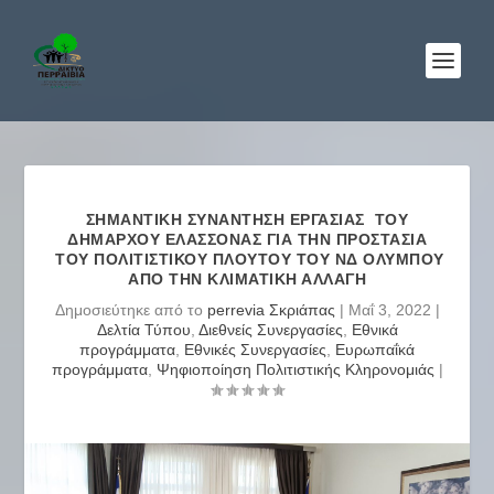
ΣΗΜΑΝΤΙΚΉ ΣΥΝΆΝΤΗΣΗ ΕΡΓΑΣΊΑΣ ΤΟΥ
ΔΗΜΆΡΧΟΥ ΕΛΑΣΣΌΝΑΣ ΓΙΑ ΤΗΝ ΠΡΟΣΤΑΣΊΑ
ΤΟΥ ΠΟΛΙΤΙΣΤΙΚΟΎ ΠΛΟΎΤΟΥ ΤΟΥ ΝΔ ΟΛΎΜΠΟΥ
ΑΠΌ ΤΗΝ ΚΛΙΜΑΤΙΚΉ ΑΛΛΑΓΉ
Δημοσιεύτηκε από το
perrevia Σκριάπας
|
Μαΐ 3, 2022
|
Δελτία Τύπου
,
Διεθνείς Συνεργασίες
,
Εθνικά
προγράμματα
,
Εθνικές Συνεργασίες
,
Ευρωπαΐκά
προγράμματα
,
Ψηφιοποίηση Πολιτιστικής Κληρονομιάς
|