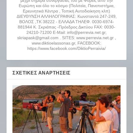
μέχρι σήμερα συνεργασίες του με Φορείς από την
Ευρώπη και όλο το κόσμο (Πολιτεία, Πανεπιστήμια,
Ερευνητικά Κέντρα , Τοπική Αυτοδιοίκηση κλπ)
ΔΙΕΥΘΥΝΣΗ ΑΛΛΗΛΟΓΡΑΦΙΑΣ: Κωνσταντά 247-249,
ΒΟΛΟΣ ,ΤΚ 38222 - ΕΛΛΑΔΑ ΤΗΛΕΦ. 0030-6974-
881944 Κ. Σκριάπας -Πρόεδρος Δικτύου FAX: 0030-
24210-71200 E-Mail: info@perrevia.net.gr,
skriapask@gmail.com . SITES: www.perrevia.net.gr ,
www.diktioelassonas.gr, FACEBOOK:
https://www.facebook.com/DiktioPerraivia/
ΣΧΕΤΙΚΈΣ ΑΝΑΡΤΉΣΕΙΣ