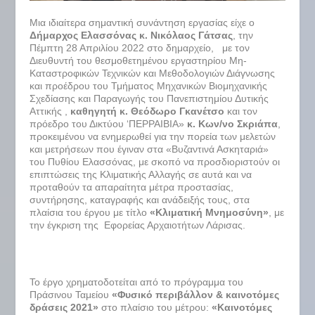
Μια ιδιαίτερα σημαντική συνάντηση εργασίας είχε ο
Δήμαρχος Ελασσόνας κ. Νικόλαος Γάτσας
, την
Πέμπτη 28 Απριλίου 2022 στο δημαρχείο, με τον
Διευθυντή του θεσμοθετημένου εργαστηρίου Μη-
Καταστροφικών Τεχνικών και Μεθοδολογιών Διάγνωσης
και προέδρου του Τμήματος Μηχανικών Βιομηχανικής
Σχεδίασης και Παραγωγής του Πανεπιστημίου Δυτικής
Αττικής ,
καθηγητή κ. Θεόδωρο Γκανέτσο
και τον
πρόεδρο του Δικτύου ‘ΠΕΡΡΑΙΒΙΑ»
κ. Κων/νο Σκριάπα
,
προκειμένου να ενημερωθεί για την πορεία των μελετών
και μετρήσεων που έγιναν στα «Βυζαντινά Ασκηταριά»
του Πυθίου Ελασσόνας, με σκοπό να προσδιοριστούν οι
επιπτώσεις της Κλιματικής Αλλαγής σε αυτά και να
προταθούν τα απαραίτητα μέτρα προστασίας,
συντήρησης, καταγραφής και ανάδειξής τους, στα
πλαίσια του έργου με τίτλο
«Κλιματική Μνημοσύνη»
, με
την έγκριση της Εφορείας Αρχαιοτήτων Λάρισας.
Το έργο χρηματοδοτείται από το πρόγραμμα του
Πράσινου Ταμείου
«Φυσικό περιβάλλον & καινοτόμες
δράσεις 2021»
στο πλαίσιο του μέτρου:
«Καινοτόμες