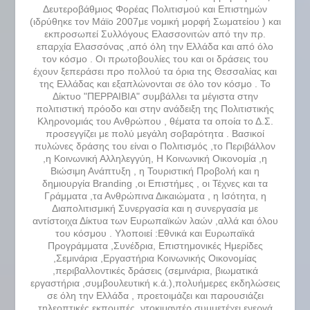
Δευτεροβάθμιος Φορέας Πολιτισμού και Επιστημών
(ιδρύθηκε τον Μάϊο 2007με νομική μορφή Σωματείου ) και
εκπροσωπεί Συλλόγους Ελασσονιτών από την πρ.
επαρχία Ελασσόνας ,από όλη την Ελλάδα και από όλο
τον κόσμο . Οι πρωτοβουλίες του και οι δράσεις του
έχουν ξεπεράσει προ πολλού τα όρια της Θεσσαλίας και
της Ελλάδας και εξαπλώνονται σε όλο τον κόσμο . Το
Δίκτυο "ΠΕΡΡΑΙΒΙΑ" συμβάλλει τα μέγιστα στην
πολιτιστική πρόοδο και στην ανάδειξη της Πολιτιστικής
Κληρονομιάς του Ανθρώπου , θέματα τα οποία το Δ.Σ.
προσεγγίζει με πολύ μεγάλη σοβαρότητα . Βασικοί
πυλώνες δράσης του είναι ο Πολιτισμός ,το Περιβάλλον
,η Κοινωνική Αλληλεγγύη, Η Κοινωνική Οικονομία ,η
Βιώσιμη Ανάπτυξη , η Τουριστική Προβολή και η
δημιουργία Branding ,οι Επιστήμες , οι Τέχνες και τα
Γράμματα ,τα Ανθρώπινα Δικαιώματα , η Ισότητα, η
Διαπολιτισμική Συνεργασία και η συνεργασία με
αντίστοιχα Δίκτυα των Ευρωπαϊκών λαών ,αλλά και όλου
του κόσμου . Υλοποιεί :Εθνικά και Ευρωπαϊκά
Προγράμματα ,Συνέδρια, Επιστημονικές Ημερίδες
,Σεμινάρια ,Εργαστήρια Κοινωνικής Οικονομίας
,περιβαλλοντικές δράσεις (σεμινάρια, βιωματικά
εργαστήρια ,συμβουλευτική κ.ά.),πολυήμερες εκδηλώσεις
σε όλη την Ελλάδα , προετοιμάζει και παρουσιάζει
τηλεοπτικές εκπομπές, ντοκιμαντέρ,συμμετέχει ενεργά