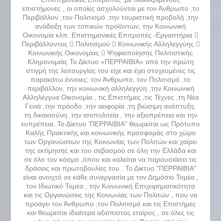
επιστήμονες , οι οποίες ασχολούνται με τον Άνθρωπο ,το
Περιβάλλον ,τον Πολιτισμό ,την τουριστική προβολή ,την
ανάδειξη των τοπικών προϊόντων, την Κοινωνική
Οικονομία κλπ. Επιστημονικές Επιτροπές -Εργαστήρια 
Περιβάλλοντος  Πολιτισμού  Κοινωνικής Αλληλεγγύης 
Κοινωνικής Οικονομίας  Ψηφιοποίησης Πολιτιστικής
Κληρονομιάς Το Δίκτυο «ΠΕΡΡΑΙΒΙΑ» από την πρώτη
στιγμή της λειτουργίας του είχε και έχει στοχευμένες τις
παρακάτω έννοιες: τον Άνθρωπο, τον Πολιτισμό ,το
περιβάλλον, την κοινωνική αλληλεγγύη ,την Κοινωνική
Αλληλέγγυα Οικονομία , τις Επιστήμες ,τις Τέχνες ,τη Νέα
Γενιά ,την πρόοδο ,την αειφορία ,τη βιώσιμη ανάπτυξη,
τη δικαιοσύνη ,την ισοπολιτεία , την αξιοπρέπεια και την
ευπρέπεια. Το Δίκτυο 'ΠΕΡΡΑΙΒΙΑ" θεωρείται ως Πρότυπο
Καλής Πρακτικής και κοινωνικής προσφοράς στο χώρο
των Οργανώσεων της Κοινωνίας των Πολιτών και χαίρει
της εκτίμησης και του σεβασμού σε όλη την Ελλάδα και
σε όλο τον κόσμο ,όπου και καλείται να παρουσιάσει τις
δράσεις και πρωτοβουλίες του . Το Δίκτυο "ΠΕΡΡΑΙΒΙΑ"
είναι ανοιχτό σε κάθε συνεργασία με τον Δημόσιο Τομέα ,
τον Ιδιωτικό Τομέα , την Κοινωνική Επιχειρηματικότητα
και τις Οργανώσεις της Κοινωνίας των Πολιτών , που να
προάγει τον Άνθρωπο ,τον Πολιτισμό και τις Επιστήμες
και θεωρείται ιδιαίτερα αξιόπιστος εταίρος , σε όλες τις