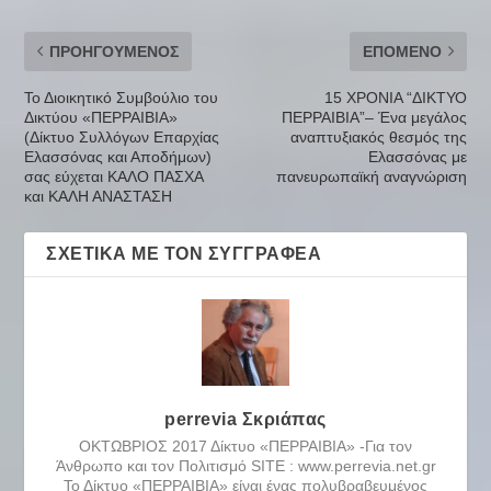
ΠΡΟΗΓΟΎΜΕΝΟΣ
ΕΠΌΜΕΝΟ
Το Διοικητικό Συμβούλιο του
15 ΧΡΟΝΙΑ “ΔΙΚΤΥΟ
Δικτύου «ΠΕΡΡΑΙΒΙΑ»
ΠΕΡΡΑΙΒΙΑ”– Ένα μεγάλος
(Δίκτυο Συλλόγων Επαρχίας
αναπτυξιακός θεσμός της
Ελασσόνας και Αποδήμων)
Ελασσόνας με
σας εύχεται ΚΑΛΟ ΠΑΣΧΑ
πανευρωπαϊκή αναγνώριση
και ΚΑΛΗ ΑΝΑΣΤΑΣΗ
ΣΧΕΤΙΚΆ ΜΕ ΤΟΝ ΣΥΓΓΡΑΦΈΑ
perrevia Σκριάπας
ΟΚΤΩΒΡΙΟΣ 2017 Δίκτυο «ΠΕΡΡΑΙΒΙΑ» -Για τον
Άνθρωπο και τον Πολιτισμό SITE : www.perrevia.net.gr
Το Δίκτυο «ΠΕΡΡΑΙΒΙΑ» είναι ένας πολυβραβευμένος