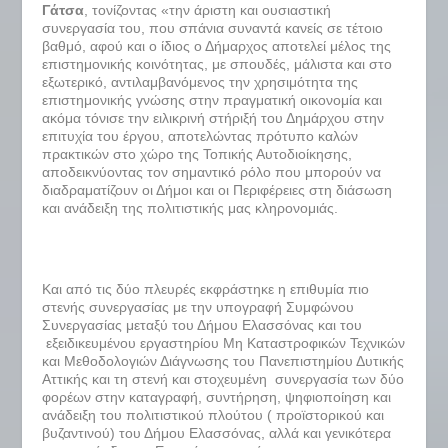
Γάτσα
, τονίζοντας «την άριστη και ουσιαστική
συνεργασία του, που σπάνια συναντά κανείς σε τέτοιο
βαθμό, αφού και ο ίδιος ο Δήμαρχος αποτελεί μέλος της
επιστημονικής κοινότητας, με σπουδές, μάλιστα και στο
εξωτερικό, αντιλαμβανόμενος την χρησιμότητα της
επιστημονικής γνώσης στην πραγματική οικονομία και
ακόμα τόνισε την ειλικρινή στήριξή του Δημάρχου στην
επιτυχία του έργου, αποτελώντας πρότυπο καλών
πρακτικών στο χώρο της Τοπικής Αυτοδιοίκησης,
αποδεικνύοντας τον σημαντικό ρόλο που μπορούν να
διαδραματίζουν οι Δήμοι και οι Περιφέρειες στη διάσωση
και ανάδειξη της πολιτιστικής μας κληρονομιάς.
Και από τις δύο πλευρές εκφράστηκε η επιθυμία πιο
στενής συνεργασίας με την υπογραφή Συμφώνου
Συνεργασίας μεταξύ του Δήμου Ελασσόνας και του
εξειδικευμένου εργαστηρίου Μη Καταστροφικών Τεχνικών
και Μεθοδολογιών Διάγνωσης του Πανεπιστημίου Δυτικής
Αττικής και τη στενή και στοχευμένη συνεργασία των δύο
φορέων στην καταγραφή, συντήρηση, ψηφιοποίηση και
ανάδειξη του πολιτιστικού πλούτου ( προϊστορικού και
βυζαντινού) του Δήμου Ελασσόνας, αλλά και γενικότερα