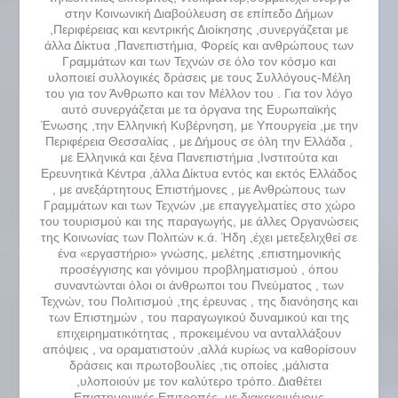
στην Κοινωνική Διαβούλευση σε επίπεδο Δήμων
,Περιφέρειας και κεντρικής Διοίκησης ,συνεργάζεται με
άλλα Δίκτυα ,Πανεπιστήμια, Φορείς και ανθρώπους των
Γραμμάτων και των Τεχνών σε όλο τον κόσμο και
υλοποιεί συλλογικές δράσεις με τους Συλλόγους-Μέλη
του για τον Άνθρωπο και τον Μέλλον του . Για τον λόγο
αυτό συνεργάζεται με τα όργανα της Ευρωπαϊκής
Ένωσης ,την Ελληνική Κυβέρνηση, με Υπουργεία ,με την
Περιφέρεια Θεσσαλίας , με Δήμους σε όλη την Ελλάδα ,
με Ελληνικά και ξένα Πανεπιστήμια ,Ινστιτούτα και
Ερευνητικά Κέντρα ,άλλα Δίκτυα εντός και εκτός Ελλάδος
, με ανεξάρτητους Επιστήμονες , με Ανθρώπους των
Γραμμάτων και των Τεχνών ,με επαγγελματίες στο χώρο
του τουρισμού και της παραγωγής, με άλλες Οργανώσεις
της Κοινωνίας των Πολιτών κ.ά. Ήδη ,έχει μετεξελιχθεί σε
ένα «εργαστήριο» γνώσης, μελέτης ,επιστημονικής
προσέγγισης και γόνιμου προβληματισμού , όπου
συναντώνται όλοι οι άνθρωποι του Πνεύματος , των
Τεχνών, του Πολιτισμού ,της έρευνας , της διανόησης και
των Επιστημών , του παραγωγικού δυναμικού και της
επιχειρηματικότητας , προκειμένου να ανταλλάξουν
απόψεις , να οραματιστούν ,αλλά κυρίως να καθορίσουν
δράσεις και πρωτοβουλίες ,τις οποίες ,μάλιστα
,υλοποιούν με τον καλύτερο τρόπο. Διαθέτει
Επιστημονικές Επιτροπές ,με διακεκριμένους