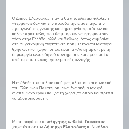
Ο Δήμος Ελασσόνας, πάντα θα αποτελεί μια φιλόξενη
«θερμοκοιτίδα» για την πρόοδο της επιστήμης, την
προαγωγή της γνώσης και δημιουργία προτύπων και
καλών πρακτικών, που θα μπορούν να εφαρμοστούν
τόσο στην Ελλάδα, αλλά και διεθνώς, όπως συμβαίνει
στη συγκεκριμένη περίπτωση που μελετώνται ιδιαίτεροι
θρησκευτικοί χώροι ,όπως είναι τα «Ασκηταριά», με τη
δημιουργία ενός οδηγού συντήρησης και προστασίας
από τις επιπτώσεις της κλιματικής αλλαγής.
Η ανάδειξη του πολιτιστικού μας πλούτου και συνολικά
του Ελληνικού Πολιτισμού, είναι ένα ακόμα ισχυρό
αναπτυξιακό εργαλείο για τη χώρα ,το οποίο και πρέπει
να αξιοποιήσουμε».
Με τη σειρά του ο
καθηγητής κ. Θεόδ. Γκανέτσος
,ευχαρίστησε τον
Δήμαρχο Ελασσόνας κ. Νικόλαο