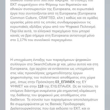
ΕΚΤ συμμετέχουν στο Φόρουμ των θεματικών και
εθνικών συσσωρευτών της Europeana, σε ευρωπαϊκά
έργα που συντονίζονται από τη Europeana (Europeana
Common Culture, CRAFTED, κλπ.) καθώς και σε ομάδες
εργασίας μέσα από τις οποίες συνδιαμορφώνουν τις
ευρωπαϊκές εξελίξεις γύρω από τον Ψηφιακό Πολιτισμό.
Παρ’όλα αυτά, το ελληνικό περιεχόμενο που μπορεί
κανείς να βρει σήμερα στη Europeana αντιστοιχεί μόνο
στο 1,17% του συνολικού περιεχομένου.
Η υποχρέωση ένταξης των παραγόμενων ψηφιακών
συλλογών στο SearchCulture.gr και, μέσω αυτού και στη
Europeana, έχει αρχίσει να εντάσσεται ως υποχρέωση
στις νέες προσκλήσεις χρηματοδότησης έργων
ψηφιοποίησης του πολιτιστικού αποθέματος στη χώρα
μας, όπως στην Πρόσκληση
03_ΕΠΑΝΕΚ
της ΕΥ
ΨΗΜΕΤ και στην
118
της ΕΥΔ ΕΠΑνΕΚ. Ως εκ τούτου, το
επόμενο διάστημα αναμένεται μία σημαντική κλιμάκωση
της διάθεσης του ψηφιακού μας αποθέματος στο
διαδίκτυο. Το σύνολο των παραγόμενων αποτελεσμάτων
θα συμμορφώνεται με τις Βασικές Προδιαγραφές
Διαλειτουργικότητας που έχει εκδώσει το ΕΚΤ, και οι