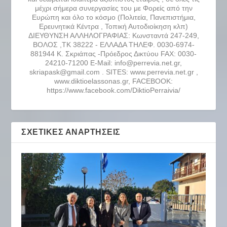
μέχρι σήμερα συνεργασίες του με Φορείς από την
Ευρώπη και όλο το κόσμο (Πολιτεία, Πανεπιστήμια,
Ερευνητικά Κέντρα , Τοπική Αυτοδιοίκηση κλπ)
ΔΙΕΥΘΥΝΣΗ ΑΛΛΗΛΟΓΡΑΦΙΑΣ: Κωνσταντά 247-249,
ΒΟΛΟΣ ,ΤΚ 38222 - ΕΛΛΑΔΑ ΤΗΛΕΦ. 0030-6974-
881944 Κ. Σκριάπας -Πρόεδρος Δικτύου FAX: 0030-
24210-71200 E-Mail: info@perrevia.net.gr,
skriapask@gmail.com . SITES: www.perrevia.net.gr ,
www.diktioelassonas.gr, FACEBOOK:
https://www.facebook.com/DiktioPerraivia/
ΣΧΕΤΙΚΈΣ ΑΝΑΡΤΉΣΕΙΣ