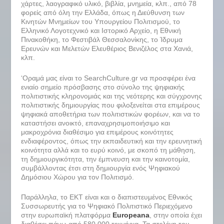
χάρτες, λαογραφικό υλικό, βιβλία, μνημεία, κλπ., από 78
φορείς από όλη την Ελλάδα, όπως η Διεύθυνση των
Κινητών Μνημείων του Υπουργείου Πολιτισμού, το
Ελληνικό Λογοτεχνικό και Ιστορικό Αρχείο, η Εθνική
Πινακοθήκη, το Φεστιβάλ Θεσσαλονίκης, το Ίδρυμα
Ερευνών και Μελετών Ελευθέριος Βενιζέλος στα Χανιά,
κλπ.
‘Οραμά μας είναι το SearchCulture.gr να προσφέρει ένα
ενιαίο σημείο πρόσβασης στο σύνολο της ψηφιακής
πολιτιστικής κληρονομιάς και της νεότερης και σύγχρονης
πολιτιστικής δημιουργίας που φιλοξενείται στα επιμέρους
ψηφιακά αποθετήρια των πολιτιστικών φορέων, και να το
καταστήσει ανοικτό, επαναχρησιμοποιήσιμο και
μακροχρόνια διαθέσιμο για επιμέρους κοινότητες
ενδιαφέροντος, όπως την εκπαιδευτική και την ερευνητική
κοινότητα αλλά και το ευρύ κοινό, με σκοπό τη μάθηση,
τη δημιουργικότητα, την έμπνευση και την καινοτομία,
συμβάλλοντας έτσι στη δημιουργία ενός Ψηφιακού
Δημόσιου Χώρου για τον Πολιτισμό.
Παράλληλα, τo ΕΚΤ είναι και ο διαπιστευμένος Εθνικός
Συσσωρευτής για το Ψηφιακό Πολιτιστικό Περιεχόμενο
στην ευρωπαϊκή πλατφόρμα
Europeana
, στην οποία έχει
διαθέσει πάνω από 580.000 τεκμήρια. Τα στελέχη του