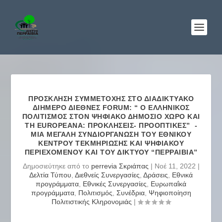
ΠΡΌΣΚΛΗΣΗ ΣΥΜΜΕΤΟΧΉΣ ΣΤΟ ΔΙΑΔΙΚΤΥΑΚΌ
ΔΙΉΜΕΡΟ ΔΙΕΘΝΈΣ FORUM: “ Ο ΕΛΛΗΝΙΚΌΣ
ΠΟΛΙΤΙΣΜΌΣ ΣΤΟΝ ΨΗΦΙΑΚΌ ΔΗΜΌΣΙΟ ΧΏΡΟ ΚΑΙ
ΤΗ EUROPEANA: ΠΡΟΚΛΉΣΕΙΣ- ΠΡΟΟΠΤΙΚΈΣ” -
ΜΙΑ ΜΕΓΆΛΗ ΣΥΝΔΙΟΡΓΆΝΩΣΗ ΤΟΥ ΕΘΝΙΚΟΎ
ΚΈΝΤΡΟΥ ΤΕΚΜΗΡΊΩΣΗΣ ΚΑΙ ΨΗΦΙΑΚΟΎ
ΠΕΡΙΕΧΟΜΈΝΟΥ ΚΑΙ ΤΟΥ ΔΙΚΤΎΟΥ “ΠΕΡΡΑΙΒΙΑ”
Δημοσιεύτηκε από το
perrevia Σκριάπας
|
Νοέ 11, 2022
|
Δελτία Τύπου
,
Διεθνείς Συνεργασίες
,
Δράσεις
,
Εθνικά
προγράμματα
,
Εθνικές Συνεργασίες
,
Ευρωπαΐκά
προγράμματα
,
Πολιτισμός
,
Συνέδρια
,
Ψηφιοποίηση
Πολιτιστικής Κληρονομιάς
|