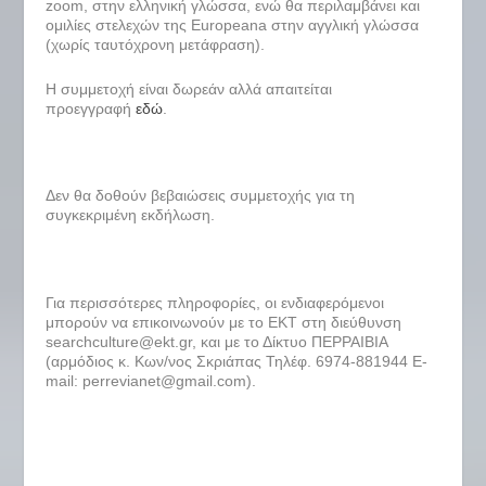
zoom, στην ελληνική γλώσσα, ενώ θα περιλαμβάνει και
ομιλίες στελεχών της Europeana στην αγγλική γλώσσα
(χωρίς ταυτόχρονη μετάφραση).
Η συμμετοχή είναι δωρεάν αλλά απαιτείται
προεγγραφή
εδώ
.
Δεν θα δοθούν βεβαιώσεις συμμετοχής για τη
συγκεκριμένη εκδήλωση.
Για περισσότερες πληροφορίες, οι ενδιαφερόμενοι
μπορούν να επικοινωνούν με το ΕΚΤ στη διεύθυνση
searchculture@ekt.gr, και με το Δίκτυο ΠΕΡΡΑΙΒΙΑ
(αρμόδιος κ. Κων/νος Σκριάπας Τηλέφ. 6974-881944 E-
mail: perrevianet@gmail.com).