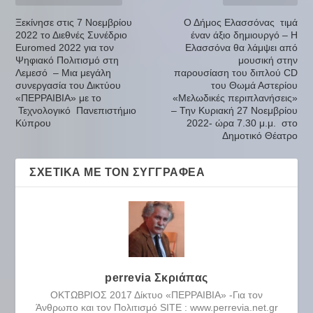
Ξεκίνησε στις 7 Νοεμβρίου
Ο Δήμος Ελασσόνας τιμά
2022 το Διεθνές Συνέδριο
έναν άξιο δημιουργό – Η
Euromed 2022 για τον
Ελασσόνα θα λάμψει από
Ψηφιακό Πολιτισμό στη
μουσική στην
Λεμεσό – Μια μεγάλη
παρουσίαση του διπλού CD
συνεργασία του Δικτύου
του Θωμά Αστερίου
«ΠΕΡΡΑΙΒΙΑ» με το
«Μελωδικές περιπλανήσεις»
Τεχνολογικό Πανεπιστήμιο
– Την Κυριακή 27 Νοεμβρίου
Κύπρου
2022- ώρα 7.30 μ.μ. στο
Δημοτικό Θέατρο
ΣΧΕΤΙΚΆ ΜΕ ΤΟΝ ΣΥΓΓΡΑΦΈΑ
perrevia Σκριάπας
ΟΚΤΩΒΡΙΟΣ 2017 Δίκτυο «ΠΕΡΡΑΙΒΙΑ» -Για τον
Άνθρωπο και τον Πολιτισμό SITE : www.perrevia.net.gr