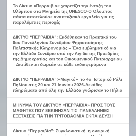
Το Δίκτυο «Περραιβία» χαιρετίζει την ένταξη του
Ολύμπου στα Μνημεία της UNESCO-Ο Όλυμπος
πάντα αποτελούσε αναπτυξιακό εργαλείο για τις
παρολύμπιες περιοχές
ΔΙΚΤΥΟ “ΠΕΡΡΑΙΒΙΑ”: Εκδόθηκαν τα Πρακτικά του
6ου Πανελληνίου Συνεδρίου Ψηφιοποίησης
Πολιτιστικής Κληρονομιάς – Ένα εμβληματικό για
την Ελλάδα Συνέδριο υπό την Αιγίδα της Προεδρίας
της Δημοκρατίας και του Οικουμενικού Πατριαρχείου
– Διατίθενται δωρεάν σε κάθε ενδιαφερόμενο
ΔΙΚΤΥΟ “ΠΕΡΡΑΙΒΙΑ”:«Μαγικό» το 4ο Ιστορικό Ράλι
Πηλίου στις 20 και 21 Ιουνίου 2026-Δεκάδες
πληρώματα από όλη την Ελλάδα γνώρισαν το Πήλιο
ΜΗΝΥΜΑ ΤΟΥ ΔΙΚΤΥΟΥ «ΠΕΡΡΑΙΒΙΑ» ΠΡΟΣ ΤΟΥΣ
ΜΑΘΗΤΕΣ ΠΟΥ ΞΕΚΙΝΗΣΑΝ ΤΙΣ ΠΑΝΕΛΛΗΝΙΕΣ
ΕΞΕΤΑΣΕΙΣ ΓΙΑ ΤΗΝ ΤΡΙΤΟΒΑΘΜΙΑ ΕΚΠΑΙΔΕΥΣΗ
Δίκτυο “Περραιβία”: Συγκλονιστική η ονειρική