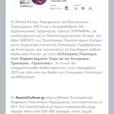
Το Εθνικό Κέντρο Τεκμηρίωσης και Ηλεκτρονικού
Περιεχόμενου (ΕΚΤ) και ο Δευτεροβάθμιος Μη
Κερδοσκοπικός Οργανισμός «Δίκτυο ΠΕΡΡΑΙΒΙΑ», σε
συνδιοργάνωση με το Πανεπιστήμιο Δυτικής Αττικής, την
έδρα UNESCO του Τεχνολογικού Πανεπιστήμιου Κύπρου
και το Ευρωπαϊκό Ινστιτούτο Πολιτισμού, Περιβάλλοντος
και Επιστημών, σας προσκαλούν σε ένα διήμερο διεθνές
διαδικτυακό Forum, με τίτλο
«Ο Ελληνικός Πολιτισμός
στον Ψηφιακό Δημόσιο Χώρο και την Europeana-
Προκλήσεις –Προοπτικές»
. Το Forum θα
πραγματοποιηθεί διαδικτυακά στις 1 και 2 Δεκεμβρίου
2022 και τελεί υπό την Αιγίδα του Υπουργείου Πολιτισμού
και Αθλητισμού.
Το
SearchCulture.gr
είναι ο Εθνικός Συσσωρευτής
Ψηφιακού Πολιτιστικού Περιεχομένου που αναπτύσσει το
ΕΚΤ. Στο SearchCulture.gr έχουν συγκεντρωθεί μέχρι
σήμερα πάνω από 830.000 τεκμήρια, όπως αρχεία,