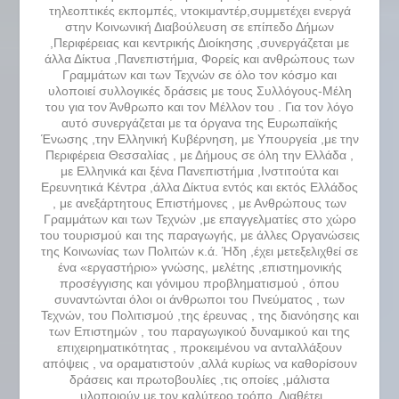
τηλεοπτικές εκπομπές, ντοκιμαντέρ,συμμετέχει ενεργά
στην Κοινωνική Διαβούλευση σε επίπεδο Δήμων
,Περιφέρειας και κεντρικής Διοίκησης ,συνεργάζεται με
άλλα Δίκτυα ,Πανεπιστήμια, Φορείς και ανθρώπους των
Γραμμάτων και των Τεχνών σε όλο τον κόσμο και
υλοποιεί συλλογικές δράσεις με τους Συλλόγους-Μέλη
του για τον Άνθρωπο και τον Μέλλον του . Για τον λόγο
αυτό συνεργάζεται με τα όργανα της Ευρωπαϊκής
Ένωσης ,την Ελληνική Κυβέρνηση, με Υπουργεία ,με την
Περιφέρεια Θεσσαλίας , με Δήμους σε όλη την Ελλάδα ,
με Ελληνικά και ξένα Πανεπιστήμια ,Ινστιτούτα και
Ερευνητικά Κέντρα ,άλλα Δίκτυα εντός και εκτός Ελλάδος
, με ανεξάρτητους Επιστήμονες , με Ανθρώπους των
Γραμμάτων και των Τεχνών ,με επαγγελματίες στο χώρο
του τουρισμού και της παραγωγής, με άλλες Οργανώσεις
της Κοινωνίας των Πολιτών κ.ά. Ήδη ,έχει μετεξελιχθεί σε
ένα «εργαστήριο» γνώσης, μελέτης ,επιστημονικής
προσέγγισης και γόνιμου προβληματισμού , όπου
συναντώνται όλοι οι άνθρωποι του Πνεύματος , των
Τεχνών, του Πολιτισμού ,της έρευνας , της διανόησης και
των Επιστημών , του παραγωγικού δυναμικού και της
επιχειρηματικότητας , προκειμένου να ανταλλάξουν
απόψεις , να οραματιστούν ,αλλά κυρίως να καθορίσουν
δράσεις και πρωτοβουλίες ,τις οποίες ,μάλιστα
,υλοποιούν με τον καλύτερο τρόπο. Διαθέτει