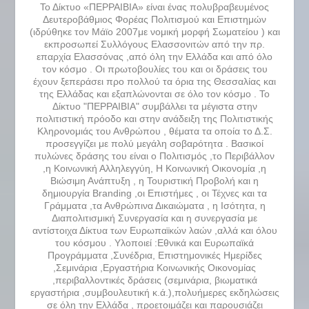
Το Δίκτυο «ΠΕΡΡΑΙΒΙΑ» είναι ένας πολυβραβευμένος
Δευτεροβάθμιος Φορέας Πολιτισμού και Επιστημών
(ιδρύθηκε τον Μάϊο 2007με νομική μορφή Σωματείου ) και
εκπροσωπεί Συλλόγους Ελασσονιτών από την πρ.
επαρχία Ελασσόνας ,από όλη την Ελλάδα και από όλο
τον κόσμο . Οι πρωτοβουλίες του και οι δράσεις του
έχουν ξεπεράσει προ πολλού τα όρια της Θεσσαλίας και
της Ελλάδας και εξαπλώνονται σε όλο τον κόσμο . Το
Δίκτυο "ΠΕΡΡΑΙΒΙΑ" συμβάλλει τα μέγιστα στην
πολιτιστική πρόοδο και στην ανάδειξη της Πολιτιστικής
Κληρονομιάς του Ανθρώπου , θέματα τα οποία το Δ.Σ.
προσεγγίζει με πολύ μεγάλη σοβαρότητα . Βασικοί
πυλώνες δράσης του είναι ο Πολιτισμός ,το Περιβάλλον
,η Κοινωνική Αλληλεγγύη, Η Κοινωνική Οικονομία ,η
Βιώσιμη Ανάπτυξη , η Τουριστική Προβολή και η
δημιουργία Branding ,οι Επιστήμες , οι Τέχνες και τα
Γράμματα ,τα Ανθρώπινα Δικαιώματα , η Ισότητα, η
Διαπολιτισμική Συνεργασία και η συνεργασία με
αντίστοιχα Δίκτυα των Ευρωπαϊκών λαών ,αλλά και όλου
του κόσμου . Υλοποιεί :Εθνικά και Ευρωπαϊκά
Προγράμματα ,Συνέδρια, Επιστημονικές Ημερίδες
,Σεμινάρια ,Εργαστήρια Κοινωνικής Οικονομίας
,περιβαλλοντικές δράσεις (σεμινάρια, βιωματικά
εργαστήρια ,συμβουλευτική κ.ά.),πολυήμερες εκδηλώσεις
σε όλη την Ελλάδα , προετοιμάζει και παρουσιάζει