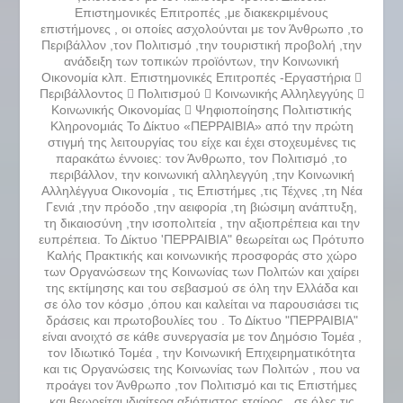
Επιστημονικές Επιτροπές ,με διακεκριμένους
επιστήμονες , οι οποίες ασχολούνται με τον Άνθρωπο ,το
Περιβάλλον ,τον Πολιτισμό ,την τουριστική προβολή ,την
ανάδειξη των τοπικών προϊόντων, την Κοινωνική
Οικονομία κλπ. Επιστημονικές Επιτροπές -Εργαστήρια 
Περιβάλλοντος  Πολιτισμού  Κοινωνικής Αλληλεγγύης 
Κοινωνικής Οικονομίας  Ψηφιοποίησης Πολιτιστικής
Κληρονομιάς Το Δίκτυο «ΠΕΡΡΑΙΒΙΑ» από την πρώτη
στιγμή της λειτουργίας του είχε και έχει στοχευμένες τις
παρακάτω έννοιες: τον Άνθρωπο, τον Πολιτισμό ,το
περιβάλλον, την κοινωνική αλληλεγγύη ,την Κοινωνική
Αλληλέγγυα Οικονομία , τις Επιστήμες ,τις Τέχνες ,τη Νέα
Γενιά ,την πρόοδο ,την αειφορία ,τη βιώσιμη ανάπτυξη,
τη δικαιοσύνη ,την ισοπολιτεία , την αξιοπρέπεια και την
ευπρέπεια. Το Δίκτυο 'ΠΕΡΡΑΙΒΙΑ" θεωρείται ως Πρότυπο
Καλής Πρακτικής και κοινωνικής προσφοράς στο χώρο
των Οργανώσεων της Κοινωνίας των Πολιτών και χαίρει
της εκτίμησης και του σεβασμού σε όλη την Ελλάδα και
σε όλο τον κόσμο ,όπου και καλείται να παρουσιάσει τις
δράσεις και πρωτοβουλίες του . Το Δίκτυο "ΠΕΡΡΑΙΒΙΑ"
είναι ανοιχτό σε κάθε συνεργασία με τον Δημόσιο Τομέα ,
τον Ιδιωτικό Τομέα , την Κοινωνική Επιχειρηματικότητα
και τις Οργανώσεις της Κοινωνίας των Πολιτών , που να
προάγει τον Άνθρωπο ,τον Πολιτισμό και τις Επιστήμες
και θεωρείται ιδιαίτερα αξιόπιστος εταίρος , σε όλες τις