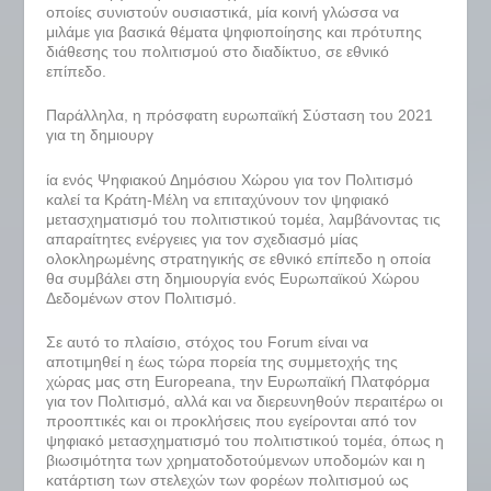
οποίες συνιστούν ουσιαστικά, μία κοινή γλώσσα να
μιλάμε για βασικά θέματα ψηφιοποίησης και πρότυπης
διάθεσης του πολιτισμού στο διαδίκτυο, σε εθνικό
επίπεδο.
Παράλληλα, η πρόσφατη ευρωπαϊκή Σύσταση του 2021
για τη δημιουργ
ία ενός Ψηφιακού Δημόσιου Χώρου για τον Πολιτισμό
καλεί τα Κράτη-Μέλη να επιταχύνουν τον ψηφιακό
μετασχηματισμό του πολιτιστικού τομέα, λαμβάνοντας τις
απαραίτητες ενέργειες για τον σχεδιασμό μίας
ολοκληρωμένης στρατηγικής σε εθνικό επίπεδο η οποία
θα συμβάλει στη δημιουργία ενός Ευρωπαϊκού Χώρου
Δεδομένων στον Πολιτισμό.
Σε αυτό το πλαίσιο, στόχος του Forum είναι να
αποτιμηθεί η έως τώρα πορεία της συμμετοχής της
χώρας μας στη Europeana, την Ευρωπαϊκή Πλατφόρμα
για τον Πολιτισμό, αλλά και να διερευνηθούν περαιτέρω οι
προοπτικές και οι προκλήσεις που εγείρονται από τον
ψηφιακό μετασχηματισμό του πολιτιστικού τομέα, όπως η
βιωσιμότητα των χρηματοδοτούμενων υποδομών και η
κατάρτιση των στελεχών των φορέων πολιτισμού ως