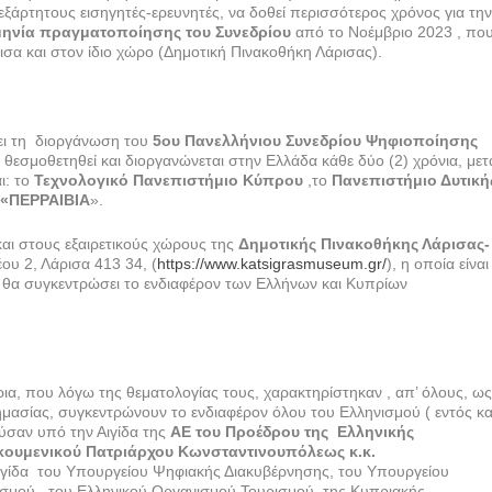
ξάρτητους εισηγητές-ερευνητές, να δοθεί περισσότερος χρόνος για τη
ηνία πραγματοποίησης του Συνεδρίου
από το Νοέμβριο 2023 , πο
ισα και στον ίδιο χώρο (Δημοτική Πινακοθήκη Λάρισας).
ει τη διοργάνωση του
5ου Πανελλήνιου Συνεδρίου Ψηφιοποίησης
 θεσμοθετηθεί και διοργανώνεται στην Ελλάδα κάθε δύο (2) χρόνια, μετ
ι: το
Τεχνολογικό Πανεπιστήμιο Κύπρου
,το
Πανεπιστήμιο Δυτική
 «ΠΕΡΡΑΙΒΙΑ
».
αι στους εξαιρετικούς χώρους της
Δημοτικής Πινακοθήκης Λάρισας-
υ 2, Λάρισα 413 34, (
https://www.katsigrasmuseum.gr/
), η οποία είναι
 θα συγκεντρώσει το ενδιαφέρον των Ελλήνων και Κυπρίων
ρια, που λόγω της θεματολογίας τους, χαρακτηρίστηκαν , απ’ όλους, ω
μασίας, συγκεντρώνουν το ενδιαφέρον όλου του Ελληνισμού ( εντός κα
ύσαν υπό την Αιγίδα της
ΑΕ του Προέδρου της Ελληνικής
κουμενικού Πατριάρχου Κωνσταντινουπόλεως κ.κ.
αιγίδα του Υπουργείου Ψηφιακής Διακυβέρνησης, του Υπουργείου
σμού , του Ελληνικού Οργανισμού Τουρισμού, της Κυπριακής