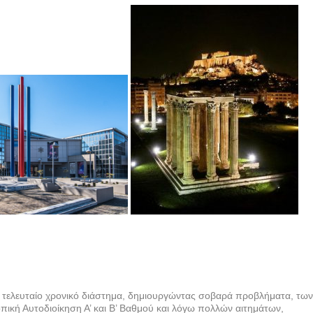
 τελευταίο χρονικό διάστημα, δημιουργώντας σοβαρά προβλήματα, τω
ική Αυτοδιοίκηση Α’ και Β’ Βαθμού και λόγω πολλών αιτημάτων,