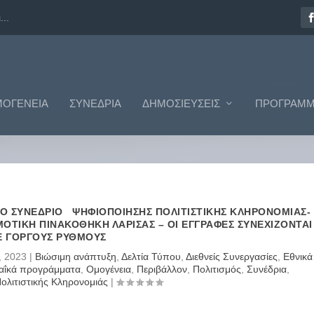
..
ΟΓΈΝΕΙΑ
ΣΥΝΈΔΡΙΑ
ΔΗΜΟΣΙΕΎΣΕΙΣ
ΠΡΟΓΡΆΜΜ
Ο ΣΥΝΈΔΡΙΟ ΨΗΦΙΟΠΟΊΗΣΗΣ ΠΟΛΙΤΙΣΤΙΚΉΣ ΚΛΗΡΟΝΟΜΙΆΣ-
ΟΤΙΚΉ ΠΙΝΑΚΟΘΉΚΗ ΛΆΡΙΣΑΣ – ΟΙ ΕΓΓΡΑΦΈΣ ΣΥΝΕΧΊΖΟΝΤΑΙ
Ε ΓΟΡΓΟΎΣ ΡΥΘΜΟΎΣ
, 2023
|
Βιώσιμη ανάπτυξη
,
Δελτία Τύπου
,
Διεθνείς Συνεργασίες
,
Εθνικά
ΐκά προγράμματα
,
Ομογένεια
,
Περιβάλλον
,
Πολιτισμός
,
Συνέδρια
,
λιτιστικής Κληρονομιάς
|