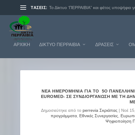
ΤΑΣΕΙΣ:
Το Δίκτυο ‘ΠΕΡΡΑΙΒΙΑ” και φέτος υποψήφιο γι.
ΑΡΧΙΚΗ
ΔΊΚΤΥΟ ΠΕΡΡΑΙΒΊΑ
ΔΡΆΣΕΙΣ
ΟΜ
ΝΈΑ ΗΜΕΡΟΜΗΝΊΑ ΓΙΑ ΤΟ 5Ο ΠΑΝΕΛΛΉΝΙ
EUROMED- ΣΕ ΣΥΝΔΙΟΡΓΆΝΩΣΗ ΜΕ ΤΗ ΔΗΜ
Μ
Δημοσιεύτηκε από το
perrevia Σκριάπας
|
Νοέ 15
προγράμματα
,
Εθνικές Συνεργασίες
,
Ευρωπα
Ψηφιοποίηση Πο