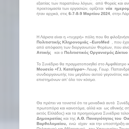
εξαιτίας των παραπάνω λόγων, από Φορείς και ανε
προετοιμασία των εργασιών, ορίζεται
νέα ημερομ
ήταν αρχικά, στις
6-7-8-9 Μαρτίου 2024
, στην Λάρ
Η Λάρισα είναι η «τυχερή» πόλη που θα φιλοξενήσ
Πολιτιστικής Κληρονομιάς –
EuroMed
, που έχει
από απόφαση των διοργανωτών Φορέων, που είνα
Αττικής
και ο
Πολιτιστικός Οργανισμός Δίκτυο
Το Συνέδριο θα πραγματοποιηθεί στο Αμφιθέατρο κ
Μουσείο «Γ.Ι. Κατσίγρα»-
Λεωφ, Γεωρ. Παπανδρέο
συνδιοργανωτής του μεγάλου αυτού γεγονότος και
επιστημόνων απ’ όλο τον κόσμο.
Θα πρέπει να τονιστεί ότι τα μοναδικά αυτά Συνέδ
πρωτοπόρα και καινοτόμα, αλλά και ως εθνικής ση
εκτός Ελλάδος) και τα προηγούμενα Συνέδρια τελο
Δημοκρατίας
και της
Α.Θ.
Παναγιότητος
του Οι
Βαρθολομαίου,
ενώ είχαν και την υποστήριξη-
Πολιτισμού και Αθλητισμού του Υπουργείου Τουρι