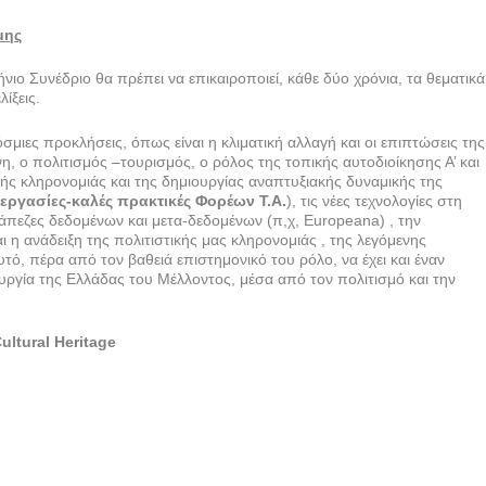
μης
νιο Συνέδριο θα πρέπει να επικαιροποιεί, κάθε δύο χρόνια, τα θεματικά
ίξεις.
μιες προκλήσεις, όπως είναι η κλιματική αλλαγή και οι επιπτώσεις της
, ο πολιτισμός –τουρισμός, ο ρόλος της τοπικής αυτοδιοίκησης Α’ και
κής κληρονομιάς και της δημιουργίας αναπτυξιακής δυναμικής της
 εργασίες-καλές πρακτικές Φορέων Τ.Α.
), τις νέες τεχνολογίες στη
άπεζες δεδομένων και μετα-δεδομένων (π,χ, Europeana) , την
ι η ανάδειξη της πολιτιστικής μας κληρονομιάς , της λεγόμενης
τό, πέρα από τον βαθειά επιστημονικό του ρόλο, να έχει και έναν
υργία της Ελλάδας του Μέλλοντος, μέσα από τον πολιτισμό και την
ultural Heritage