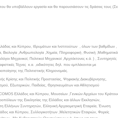
ου θα υποβάλλουν εργασία και θα παρουσιάσουν τις δράσεις τους (Σε
λάδας και Κύπρου, Ιδρυμάτων και Ινστιτούτων , όλων των βαθμίδων 
γία, Βιολογία ,Ανθρωπολογία ,Χημεία, Πληροφορική ,Φυσική ,Μαθηματικά
όγοι Μηχανικοί, Πολιτικοί Μηχανικοί ,Αρχιτέκτονες κ.ά. ) , Συντηρητές
στικές Τέχνες κ.α. ,ειδικότητες δηλ. που εμπλέκονται με
οποίησης της Πολιτιστικής Κληρονομιάς.
κής Κρίσης και Πολιτικής Προστασίας, Ψηφιακής Διακυβέρνησης,
ισμού, Εξωτερικών, Παιδείας, Θρησκευμάτων και Αθλητισμού
ICOMOS Ελλάδος και Κύπρου, Μουσείων ,Γενικών Αρχείων του Κράτου
ητροπόλεων της Εκκλησίας της Ελλάδος και άλλων Εκκλησιών,
Ελλήνων Συντηρητών, Ελληνική Αρχαιομετρική Εταιρεία, Ένωση
δος και Κύπρου, Συλλογικοτήτων ,Μελετητικών Εταιριών, Φορείς