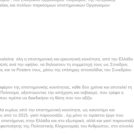
αλίας και πολλών παγκόσμιων επιστημονικών Οργανισμών
λείται όλη η επιστημονική και ερευνητική κοινότητα, από την Ελλάδα
υνητές ανά την υφήλιο, να δηλώσουν τη συμμετοχή τους ως Σύνεδροι,
ις και τα Posters τους, μέσω της επίσημης ιστοσελίδας του Συνεδρίου
αφέρον της επιστημονικής κοινότητας, κάθε δύο χρόνια και αποτελεί τη
Πολιτισμό, αξιοποιώντας την απήχηση και σεβασμό, που τρέφει η
ου πρέπει να διεκδικήσει τη θέση που του αξίζει.
λά κυρίως από την επιστημονική κοινότητα, ως καινοτόμο και
ς από το 2015, γιατί παρουσιάζει , όχι μόνο το τεράστιο έργο που
 επιστήμονες στην Ελλάδα και στο εξωτερικό, αλλά και γιατί παρουσιάζε
Ψηφιοποίησης της Πολιτιστικής Κληρονομιάς του Ανθρώπου, στο σύνολό