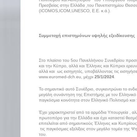
Πρεσβείας στην Ελλάδα ,του Πανεπιστημίου Θεσσ
(ICOMOS,ICOM,UNESCO, Ε.Ε. κ.ά.).
Συμμετοχή επιστημόνων υψηλής εξειδίκευσης
Στο πλαίσιο του 5
ου
Πανελλήνιου Συνεδρίου προσκα
και την Κύπρο, αλλά και Έλληνες και Κύπριοι ερε
αλλά και ως εισηγητές, υποβάλλοντας τις εισηγήσε
www.euromed-dch.eu, μέχρι
25/1/2024
.
Το σημαντικό αυτό Συνέδριο, συγκεντρώνει το ενδι
μεγάλη συνάντηση της Επιστήμης με τον Ελληνικό 
παγκόσμια κοινότητα στον Ελληνικό Πολιτισμό και π
Έχει χαρακτηριστεί από τα αρμόδια Υπουργεία , αλ
πρωτοπόρο για την Ελλάδα και έχει καταστεί θεσμό
επιτελείται από σημαντικούς Έλληνες και Κυπρίους
τις παγκόσμιες εξελίξεις στον μεγάλο τομέα της 
του.