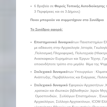
6 Βραβεία σε
Φορείς Τοπικής Αυτοδιοίκησης
π
3 Περιφέρειες και σε 3 Δήμους)
Ποιοι μπορούν να συμμετέχουν στο Συνέδριο
Το Συνέδριο αφορά:
Επιστημονικό δυναμικό
των Πανεπιστημίων Ελ
με ειδίκευση στην Αρχαιολογία ,Ιστορία, Γεωλο
,Πολιτισμική Πληροφορική, Πολυτεχνεία (Ηλεκτρολ
Ανασκαφικών Ευρημάτων και Έργων Τέχνης ,Γραφι
οποιονδήποτε τρόπο στο μεγάλο θέμα της Ψηφι
Στελεχιακό δυναμικό
των Υπουργείων : Κλιματι
Ανάπτυξης, Περιβάλλοντος και Ενέργειας, Πολιτ
Στελεχιακό δυναμικό
Εφορειών Αρχαιοτήτων ,
,κρατικών και ιδιωτικών βιβλιοθηκών ,Ιερών Μ
Ομοσπονδιών, Συλλόγων Επιστημόνων , Ένωση 
Αρχαιολόγων, Σύλλογο Αρχιτεκτόνων, ΙCOM Ελλά