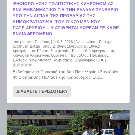
ΨΗΦΙΟΠΟΊΗΣΗΣ ΠΟΛΙΤΙΣΤΙΚΉΣ ΚΛΗΡΟΝΟΜΙΆΣ –
ΈΝΑ ΕΜΒΛΗΜΑΤΙΚΌ ΓΙΑ ΤΗΝ ΕΛΛΆΔΑ ΣΥΝΈΔΡΙΟ
ΥΠΌ ΤΗΝ ΑΙΓΊΔΑ ΤΗΣ ΠΡΟΕΔΡΊΑΣ ΤΗΣ
ΔΗΜΟΚΡΑΤΊΑΣ ΚΑΙ ΤΟΥ ΟΙΚΟΥΜΕΝΙΚΟΎ
ΠΑΤΡΙΑΡΧΕΊΟΥ – ΔΙΑΤΊΘΕΝΤΑΙ ΔΩΡΕΆΝ ΣΕ ΚΆΘΕ
ΕΝΔΙΑΦΕΡΌΜΕΝΟ
από
perrevia Σκριάπας
|
Ιούλ 6, 2026
|
Ανακοινώσεις
,
Βιώσιμη
ανάπτυξη
,
Δελτία Τύπου
,
Διεθνείς Συνεργασίες
,
Εθνικά
προγράμματα
,
Εθνικές Συνεργασίες
,
Ευρωπαΐκά προγράμματα
,
Κοινωνική Αλληλεγγύη
,
Ομογένεια
,
Περιβάλλον
,
Πολιτισμός
,
Συνέδρια
,
Ψηφιοποίηση Πολιτιστικής Κληρονομιάς
|
0
|
Εκδόθηκαν τα Πρακτικά του 6ου Πανελληνίου Συνεδρίου
Ψηφιοποίησης Πολιτιστικής Κληρονομιάς Ένα...
ΔΙΑΒΆΣΤΕ ΠΕΡΙΣΣΌΤΕΡΑ