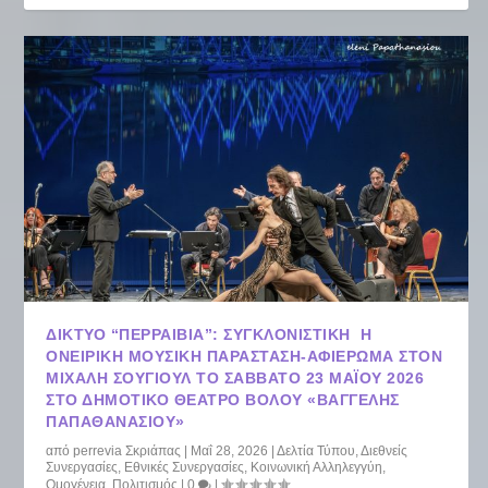
ΔΊΚΤΥΟ “ΠΕΡΡΑΙΒΊΑ”: ΣΥΓΚΛΟΝΙΣΤΙΚΉ Η
ΟΝΕΙΡΙΚΉ ΜΟΥΣΙΚΉ ΠΑΡΆΣΤΑΣΗ-ΑΦΙΈΡΩΜΑ ΣΤΟΝ
ΜΙΧΆΛΗ ΣΟΥΓΙΟΎΛ ΤΟ ΣΆΒΒΑΤΟ 23 ΜΑΪ́ΟΥ 2026
ΣΤΟ ΔΗΜΟΤΙΚΌ ΘΈΑΤΡΟ ΒΌΛΟΥ «ΒΑΓΓΈΛΗΣ
ΠΑΠΑΘΑΝΑΣΊΟΥ»
από
perrevia Σκριάπας
|
Μαΐ 28, 2026
|
Δελτία Τύπου
,
Διεθνείς
Συνεργασίες
,
Εθνικές Συνεργασίες
,
Κοινωνική Αλληλεγγύη
,
Ομογένεια
,
Πολιτισμός
|
0
|