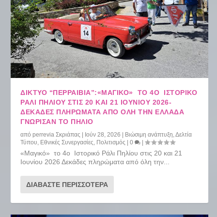
ΔΙΚΤΥΟ “ΠΕΡΡΑΙΒΙΑ”:«ΜΑΓΙΚΌ» ΤΟ 4Ο ΙΣΤΟΡΙΚΌ
ΡΆΛΙ ΠΗΛΊΟΥ ΣΤΙΣ 20 ΚΑΙ 21 ΙΟΥΝΊΟΥ 2026-
ΔΕΚΆΔΕΣ ΠΛΗΡΏΜΑΤΑ ΑΠΌ ΌΛΗ ΤΗΝ ΕΛΛΆΔΑ
ΓΝΏΡΙΣΑΝ ΤΟ ΠΉΛΙΟ
από
perrevia Σκριάπας
|
Ιούν 28, 2026
|
Βιώσιμη ανάπτυξη
,
Δελτία
Τύπου
,
Εθνικές Συνεργασίες
,
Πολιτισμός
|
0
|
«Μαγικό» το 4ο Ιστορικό Ράλι Πηλίου στις 20 και 21
Ιουνίου 2026 Δεκάδες πληρώματα από όλη την...
ΔΙΑΒΆΣΤΕ ΠΕΡΙΣΣΌΤΕΡΑ