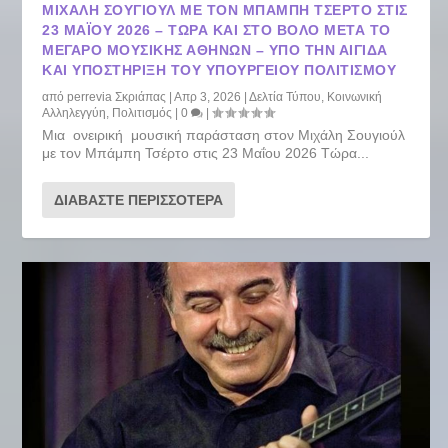
ΜΙΧΆΛΗ ΣΟΥΓΙΟΎΛ ΜΕ ΤΟΝ ΜΠΆΜΠΗ ΤΣΈΡΤΟ ΣΤΙΣ
23 ΜΑΪ́ΟΥ 2026 – TΏΡΑ ΚΑΙ ΣΤΟ ΒΌΛΟ ΜΕΤΆ ΤΟ
ΜΈΓΑΡΟ ΜΟΥΣΙΚΉΣ ΑΘΗΝΏΝ – ΥΠΌ ΤΗΝ ΑΙΓΊΔΑ
ΚΑΙ ΥΠΟΣΤΉΡΙΞΗ ΤΟΥ ΥΠΟΥΡΓΕΊΟΥ ΠΟΛΙΤΙΣΜΟΎ
από
perrevia Σκριάπας
|
Απρ 3, 2026
|
Δελτία Τύπου
,
Κοινωνική
Αλληλεγγύη
,
Πολιτισμός
|
0
|
Μια ονειρική μουσική παράσταση στον Μιχάλη Σουγιούλ
με τον Μπάμπη Τσέρτο στις 23 Μαΐου 2026 Tώρα...
ΔΙΑΒΆΣΤΕ ΠΕΡΙΣΣΌΤΕΡΑ