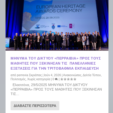
ΜΗΝΥΜΑ ΤΟΥ ΔΙΚΤΥΟΥ «ΠΕΡΡΑΙΒΙΑ» ΠΡΟΣ ΤΟΥΣ
ΜΑΘΗΤΕΣ ΠΟΥ ΞΕΚΙΝΗΣΑΝ ΤΙΣ ΠΑΝΕΛΛΗΝΙΕΣ
ΕΞΕΤΑΣΕΙΣ ΓΙΑ ΤΗΝ ΤΡΙΤΟΒΑΘΜΙΑ ΕΚΠΑΙΔΕΥΣΗ
από
perrevia Σκριάπας
|
Ιούν 4, 2026
|
Ανακοινώσεις
,
Δελτία Τύπου
,
Πολιτισμός
,
Χωρίς κατηγορία
|
0
|
Ελασσόνα, 29/5/2025 ΜΗΝΥΜΑ ΤΟΥ ΔΙΚΤΥΟΥ
«ΠΕΡΡΑΙΒΙΑ» ΠΡΟΣ ΤΟΥΣ ΜΑΘΗΤΕΣ ΠΟΥ ΞΕΚΙΝΗΣΑΝ
ΤΙΣ...
ΔΙΑΒΆΣΤΕ ΠΕΡΙΣΣΌΤΕΡΑ