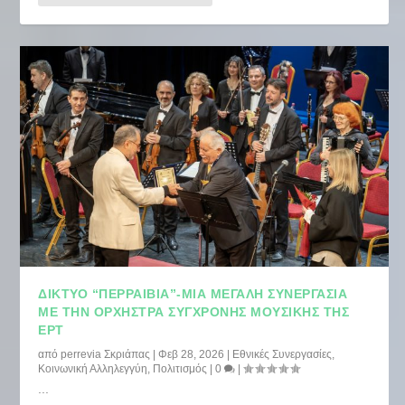
ΔΙΚΤΥΟ “ΠΕΡΡΑΙΒΙΑ”-ΜΙΑ ΜΕΓΆΛΗ ΣΥΝΕΡΓΑΣΊΑ
ΜΕ ΤΗΝ ΟΡΧΉΣΤΡΑ ΣΎΓΧΡΟΝΗΣ ΜΟΥΣΙΚΉΣ ΤΗΣ
ΕΡΤ
από
perrevia Σκριάπας
|
Φεβ 28, 2026
|
Εθνικές Συνεργασίες
,
Κοινωνική Αλληλεγγύη
,
Πολιτισμός
|
0
|
...