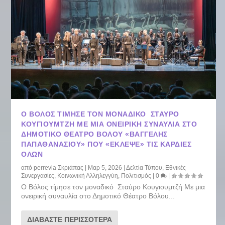
Ο ΒΌΛΟΣ ΤΊΜΗΣΕ ΤΟΝ ΜΟΝΑΔΙΚΌ ΣΤΑΎΡΟ
ΚΟΥΓΙΟΥΜΤΖΉ ΜΕ ΜΙΑ ΟΝΕΙΡΙΚΉ ΣΥΝΑΥΛΊΑ ΣΤΟ
ΔΗΜΟΤΙΚΌ ΘΈΑΤΡΟ ΒΌΛΟΥ «ΒΑΓΓΈΛΗΣ
ΠΑΠΑΘΑΝΑΣΊΟΥ» ΠΟΥ «ΈΚΛΕΨΕ» ΤΙΣ ΚΑΡΔΙΈΣ
ΌΛΩΝ
από
perrevia Σκριάπας
|
Μαρ 5, 2026
|
Δελτία Τύπου
,
Εθνικές
Συνεργασίες
,
Κοινωνική Αλληλεγγύη
,
Πολιτισμός
|
0
|
Ο Βόλος τίμησε τον μοναδικό Σταύρο Κουγιουμτζή Με μια
ονειρική συναυλία στο Δημοτικό Θέατρο Βόλου...
ΔΙΑΒΆΣΤΕ ΠΕΡΙΣΣΌΤΕΡΑ