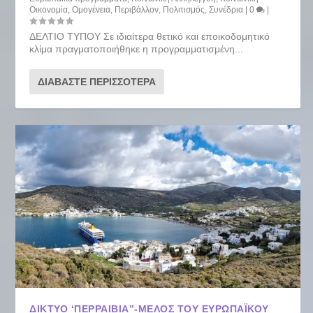
Οικονομία
,
Ομογένεια
,
Περιβάλλον
,
Πολιτισμός
,
Συνέδρια
|
0
|
ΔΕΛΤΙΟ ΤΥΠΟΥ Σε ιδιαίτερα θετικό και εποικοδομητικό
κλίμα πραγματοποιήθηκε η προγραμματισμένη...
ΔΙΑΒΆΣΤΕ ΠΕΡΙΣΣΌΤΕΡΑ
ΔΊΚΤΥΟ ‘ΠΕΡΡΑΙΒΙΑ”-ΜΈΛΟΣ ΤΟΥ ΕΥΡΩΠΑΪΚΟΎ