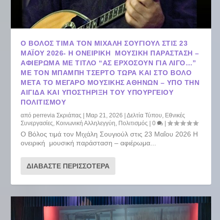
Ο ΒΌΛΟΣ ΤΙΜΆ ΤΟΝ ΜΙΧΆΛΗ ΣΟΥΓΙΟΎΛ ΣΤΙΣ 23
ΜΑΪ́ΟΥ 2026- Η ΟΝΕΙΡΙΚΉ ΜΟΥΣΙΚΉ ΠΑΡΆΣΤΑΣΗ –
ΑΦΙΈΡΩΜΑ ΜΕ ΤΊΤΛΟ “ΑΣ ΕΡΧΌΣΟΥΝ ΓΙΑ ΛΊΓΟ…”
ΜΕ ΤΟΝ ΜΠΆΜΠΗ ΤΣΈΡΤΟ TΏΡΑ ΚΑΙ ΣΤΟ ΒΌΛΟ
ΜΕΤΆ ΤΟ ΜΈΓΑΡΟ ΜΟΥΣΙΚΉΣ ΑΘΗΝΏΝ – ΥΠΌ ΤΗΝ
ΑΙΓΊΔΑ ΚΑΙ ΥΠΟΣΤΉΡΙΞΗ ΤΟΥ ΥΠΟΥΡΓΕΊΟΥ
ΠΟΛΙΤΙΣΜΟΎ
από
perrevia Σκριάπας
|
Μαρ 21, 2026
|
Δελτία Τύπου
,
Εθνικές
Συνεργασίες
,
Κοινωνική Αλληλεγγύη
,
Πολιτισμός
|
0
|
Ο Βόλος τιμά τον Μιχάλη Σουγιούλ στις 23 Μαΐου 2026 Η
ονειρική μουσική παράσταση – αφιέρωμα...
ΔΙΑΒΆΣΤΕ ΠΕΡΙΣΣΌΤΕΡΑ