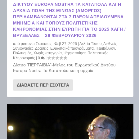
ΔΙΚΤΎΟΥ EUROPA NOSTRA ΤΑ ΚΑΤΆΠΟΛΑ ΚΑΙ Η
ΑΡΧΑΊΑ ΠΌΛΗ ΤΗΣ ΜΙΝΏΑΣ (ΑΜΟΡΓΌΣ)
ΠΕΡΙΛΑΜΒΆΝΟΝΤΑΙ ΣΤΑ 7 ΠΛΈΟΝ ΑΠΕΙΛΟΎΜΕΝΑ
ΜΝΗΜΕΊΑ ΚΑΙ ΤΌΠΟΥΣ ΠΟΛΙΤΙΣΤΙΚΉΣ
ΚΛΗΡΟΝΟΜΙΆΣ ΣΤΗΝ ΕΥΡΏΠΗ ΓΙΑ ΤΟ 2025 ΧΆΓΗ /
ΒΡΥΞΈΛΛΕΣ – 26 ΦΕΒΡΟΥΑΡΊΟΥ 2026
από
perrevia Σκριάπας
|
Φεβ 27, 2026
|
Δελτία Τύπου
,
Διεθνείς
Συνεργασίες
,
Δράσεις
,
Ευρωπαΐκά προγράμματα
,
Περιβάλλον
,
Πολιτισμός
,
Χωρίς κατηγορία
,
Ψηφιοποίηση Πολιτιστικής
Κληρονομιάς
|
0
|
Δίκτυο ‘ΠΕΡΡΑΙΒΙΑ”-Μέλος του Ευρωπαϊκού Δικτύου
Europa Nostra Τα Κατάπολα και η αρχαία...
ΔΙΑΒΆΣΤΕ ΠΕΡΙΣΣΌΤΕΡΑ