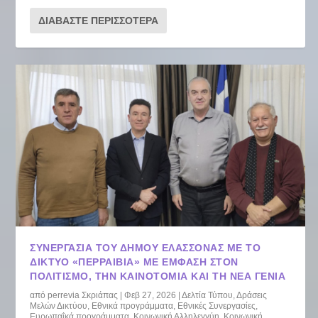
ΔΙΑΒΆΣΤΕ ΠΕΡΙΣΣΌΤΕΡΑ
ΣΥΝΕΡΓΑΣΊΑ ΤΟΥ ΔΉΜΟΥ ΕΛΑΣΣΌΝΑΣ ΜΕ ΤΟ
ΔΊΚΤΥΟ «ΠΕΡΡΑΙΒΊΑ» ΜΕ ΈΜΦΑΣΗ ΣΤΟΝ
ΠΟΛΙΤΙΣΜΌ, ΤΗΝ ΚΑΙΝΟΤΟΜΊΑ ΚΑΙ ΤΗ ΝΈΑ ΓΕΝΙΆ
από
perrevia Σκριάπας
|
Φεβ 27, 2026
|
Δελτία Τύπου
,
Δράσεις
Μελών Δικτύου
,
Εθνικά προγράμματα
,
Εθνικές Συνεργασίες
,
Ευρωπαΐκά προγράμματα
,
Κοινωνική Αλληλεγγύη
,
Κοινωνική