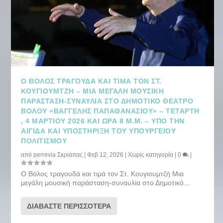
Ο ΒΌΛΟΣ ΤΡΑΓΟΥΔΆ ΚΑΙ ΤΙΜΆ ΤΟΝ ΣΤ.
ΚΟΥΓΙΟΥΜΤΖΉ – ΜΙΑ ΜΕΓΆΛΗ ΜΟΥΣΙΚΉ
ΠΑΡΆΣΤΑΣΗ-ΣΥΝΑΥΛΊΑ ΣΤΟ ΔΗΜΟΤΙΚΌ ΘΈΑΤΡΟ
ΒΌΛΟΥ «ΒΑΓΓΈΛΗΣ ΠΑΠΑΘΑΝΑΣΊΟΥ» – ΤΕΤΆΡΤΗ
, 4 ΜΑΡΤΊΟΥ 2026 ΚΑΙ ΏΡΑ 8 Μ.Μ. – ΥΠΌ ΤΗΝ
ΑΙΓΊΔΑ ΚΑΙ ΥΠΟΣΤΉΡΙΞΗ ΤΟΥ ΥΠΟΥΡΓΕΊΟΥ
ΠΟΛΙΤΙΣΜΟΎ
από
perrevia Σκριάπας
|
Φεβ 12, 2026
|
Χωρίς κατηγορία
|
0
|
Ο Βόλος τραγουδά και τιμά τον Στ. Κουγιουμτζή Μια
μεγάλη μουσική παράσταση-συναυλία στο Δημοτικό...
ΔΙΑΒΆΣΤΕ ΠΕΡΙΣΣΌΤΕΡΑ