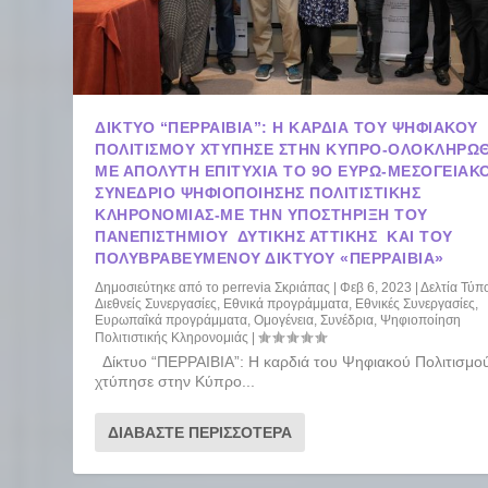
ΔΊΚΤΥΟ “ΠΕΡΡΑΙΒΙΑ”: Η ΚΑΡΔΙΆ ΤΟΥ ΨΗΦΙΑΚΟΎ
ΠΟΛΙΤΙΣΜΟΎ ΧΤΎΠΗΣΕ ΣΤΗΝ ΚΎΠΡΟ-ΟΛΟΚΛΗΡΏ
ΜΕ ΑΠΌΛΥΤΗ ΕΠΙΤΥΧΊΑ ΤΟ 9Ο ΕΥΡΩ-ΜΕΣΟΓΕΙΑΚ
ΣΥΝΈΔΡΙΟ ΨΗΦΙΟΠΟΊΗΣΗΣ ΠΟΛΙΤΙΣΤΙΚΉΣ
ΚΛΗΡΟΝΟΜΙΆΣ-ΜΕ ΤΗΝ ΥΠΟΣΤΉΡΙΞΗ ΤΟΥ
ΠΑΝΕΠΙΣΤΗΜΊΟΥ ΔΥΤΙΚΉΣ ΑΤΤΙΚΉΣ ΚΑΙ ΤΟΥ
ΠΟΛΥΒΡΑΒΕΥΜΈΝΟΥ ΔΙΚΤΎΟΥ «ΠΕΡΡΑΙΒΙΑ»
Δημοσιεύτηκε από το
perrevia Σκριάπας
|
Φεβ 6, 2023
|
Δελτία Τύπ
Διεθνείς Συνεργασίες
,
Εθνικά προγράμματα
,
Εθνικές Συνεργασίες
,
Ευρωπαΐκά προγράμματα
,
Ομογένεια
,
Συνέδρια
,
Ψηφιοποίηση
Πολιτιστικής Κληρονομιάς
|
Δίκτυο “ΠΕΡΡΑΙΒΙΑ”: Η καρδιά του Ψηφιακού Πολιτισμο
χτύπησε στην Κύπρο...
ΔΙΑΒΆΣΤΕ ΠΕΡΙΣΣΌΤΕΡΑ