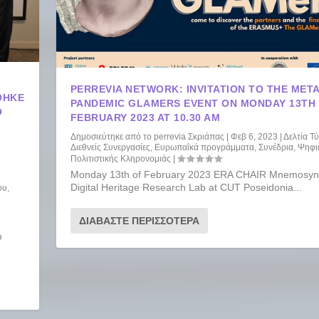
PERREVIA NETWORK: INVITATION TO THE META
ΘΗΚΕ
PANDEMIC GLAMERS EVENT ON MONDAY 13TH
Ό
FEBRUARY 2023 AT 10.30 AM
Δημοσιεύτηκε από το
perrevia Σκριάπας
|
Φεβ 6, 2023
|
Δελτία Τ
Διεθνείς Συνεργασίες
,
Ευρωπαΐκά προγράμματα
,
Συνέδρια
,
Ψηφι
Πολιτιστικής Κληρονομιάς
|
Monday 13th of February 2023 ERA CHAIR Mnemosyn
Digital Heritage Research Lab at CUT Poseidonia...
ου
,
ΔΙΑΒΆΣΤΕ ΠΕΡΙΣΣΌΤΕΡΑ
ύ