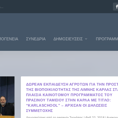
..
ΟΓΈΝΕΙΑ
ΣΥΝΈΔΡΙΑ
ΔΗΜΟΣΙΕΎΣΕΙΣ
ΠΡΟΓΡΆΜΜ
ΔΩΡΕΆΝ ΕΚΠΑΊΔΕΥΣΗ ΑΓΡΟΤΏΝ ΓΙΑ ΤΗΝ ΠΡΟΣ
ΤΗΣ ΒΙΟΠΟΙΚΙΛΌΤΗΤΑΣ ΤΗΣ ΛΊΜΝΗΣ ΚΆΡΛΑΣ ΣΤ
ΠΛΑΊΣΙΑ ΚΑΙΝΟΤΌΜΟΥ ΠΡΟΓΡΆΜΜΑΤΟΣ ΤΟΥ
ΠΡΆΣΙΝΟΥ ΤΑΜΕΊΟΥ ΣΤΗΝ ΚΆΡΛΑ ΜΕ ΤΊΤΛΟ:
“KARLASCHOOL” – ΆΡΧΙΣΑΝ ΟΙ ΔΗΛΏΣΕΙΣ
ΣΥΜΜΕΤΟΧΉΣ
Δημοσιεύτηκε από το
perrevia Σκριάπας
|
Φεβ 22, 2018
|
Ανακοιν