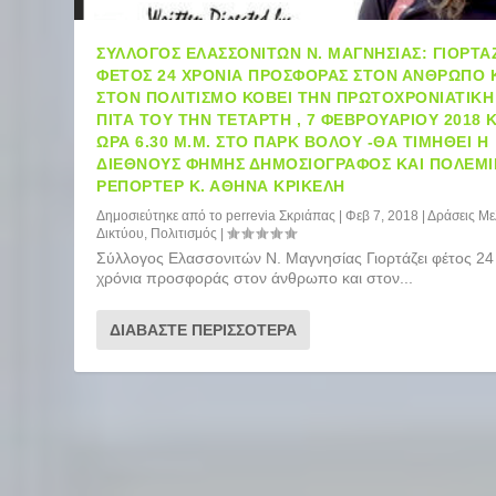
ΣΎΛΛΟΓΟΣ ΕΛΑΣΣΟΝΙΤΏΝ Ν. ΜΑΓΝΗΣΊΑΣ: ΓΙΟΡΤΆ
ΦΈΤΟΣ 24 ΧΡΌΝΙΑ ΠΡΟΣΦΟΡΆΣ ΣΤΟΝ ΆΝΘΡΩΠΟ 
ΣΤΟΝ ΠΟΛΙΤΙΣΜΌ ΚΌΒΕΙ ΤΗΝ ΠΡΩΤΟΧΡΟΝΙΆΤΙΚΗ
ΠΊΤΑ ΤΟΥ ΤΗΝ ΤΕΤΆΡΤΗ , 7 ΦΕΒΡΟΥΑΡΊΟΥ 2018 Κ
ΏΡΑ 6.30 Μ.Μ. ΣΤΟ ΠΑΡΚ ΒΟΛΟΥ -ΘΑ ΤΙΜΗΘΕΊ Η
ΔΙΕΘΝΟΎΣ ΦΉΜΗΣ ΔΗΜΟΣΙΟΓΡΆΦΟΣ ΚΑΙ ΠΟΛΕΜ
ΡΕΠΌΡΤΕΡ Κ. ΑΘΗΝΆ ΚΡΙΚΈΛΗ
Δημοσιεύτηκε από το
perrevia Σκριάπας
|
Φεβ 7, 2018
|
Δράσεις Μ
Δικτύου
,
Πολιτισμός
|
Σύλλογος Ελασσονιτών Ν. Μαγνησίας Γιορτάζει φέτος 24
χρόνια προσφοράς στον άνθρωπο και στον...
ΔΙΑΒΆΣΤΕ ΠΕΡΙΣΣΌΤΕΡΑ