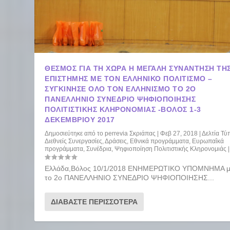
ΘΕΣΜΌΣ ΓΙΑ ΤΗ ΧΏΡΑ Η ΜΕΓΆΛΗ ΣΥΝΆΝΤΗΣΗ ΤΗ
ΕΠΙΣΤΉΜΗΣ ΜΕ ΤΟΝ ΕΛΛΗΝΙΚΌ ΠΟΛΙΤΙΣΜΌ –
ΣΥΓΚΊΝΗΣΕ ΌΛΟ ΤΟΝ ΕΛΛΗΝΙΣΜΌ ΤΟ 2Ο
ΠΑΝΕΛΛΉΝΙΟ ΣΥΝΈΔΡΙΟ ΨΗΦΙΟΠΟΊΗΣΗΣ
ΠΟΛΙΤΙΣΤΙΚΉΣ ΚΛΗΡΟΝΟΜΙΆΣ -ΒΟΛΟΣ 1-3
ΔΕΚΕΜΒΡΊΟΥ 2017
Δημοσιεύτηκε από το
perrevia Σκριάπας
|
Φεβ 27, 2018
|
Δελτία Τύ
Διεθνείς Συνεργασίες
,
Δράσεις
,
Εθνικά προγράμματα
,
Ευρωπαΐκά
προγράμματα
,
Συνέδρια
,
Ψηφιοποίηση Πολιτιστικής Κληρονομιάς
|
Ελλάδα,Βόλος 10/1/2018 ΕΝΗΜΕΡΩΤΙΚΟ ΥΠΟΜΝΗΜΑ μ
το 2ο ΠΑΝΕΛΛΗΝΙΟ ΣΥΝΕΔΡΙΟ ΨΗΦΙΟΠΟΙΗΣΗΣ...
ΔΙΑΒΆΣΤΕ ΠΕΡΙΣΣΌΤΕΡΑ