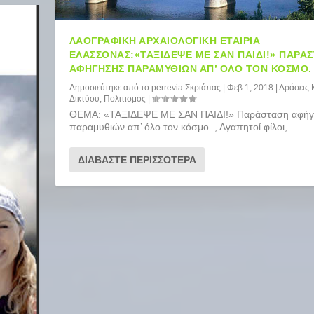
ΛΑΟΓΡΑΦΙΚΉ ΑΡΧΑΙΟΛΟΓΙΚΉ ΕΤΑΙΡΊΑ
ΕΛΑΣΣΌΝΑΣ:«ΤΑΞΙΔΕΨΕ ΜΕ ΣΑΝ ΠΑΙΔΙ!» ΠΑΡΆ
ΑΦΉΓΗΣΗΣ ΠΑΡΑΜΥΘΙΏΝ ΑΠ’ ΌΛΟ ΤΟΝ ΚΌΣΜΟ.
Δημοσιεύτηκε από το
perrevia Σκριάπας
|
Φεβ 1, 2018
|
Δράσεις
Δικτύου
,
Πολιτισμός
|
ΘΕΜΑ: «ΤΑΞΙΔΕΨΕ ΜΕ ΣΑΝ ΠΑΙΔΙ!» Παράσταση αφή
παραμυθιών απ’ όλο τον κόσμο. , Αγαπητοί φίλοι,...
ΔΙΑΒΆΣΤΕ ΠΕΡΙΣΣΌΤΕΡΑ