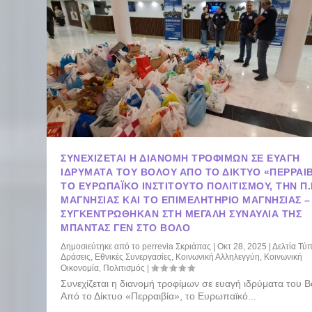
ΣΥΝΕΧΊΖΕΤΑΙ Η ΔΙΑΝΟΜΉ ΤΡΟΦΊΜΩΝ ΣΕ ΕΥΑΓΉ
ΙΔΡΎΜΑΤΑ ΤΟΥ ΒΌΛΟΥ ΑΠΌ ΤΟ ΔΊΚΤΥΟ «ΠΕΡΡΑΙΒ
ΤΟ ΕΥΡΩΠΑΪΚΌ ΙΝΣΤΙΤΟΎΤΟ ΠΟΛΙΤΙΣΜΟΎ, ΤΗΝ Π.
ΜΑΓΝΗΣΊΑΣ ΚΑΙ ΤΟ ΕΠΙΜΕΛΗΤΉΡΙΟ ΜΑΓΝΗΣΊΑΣ –
ΣΥΓΚΕΝΤΡΏΘΗΚΑΝ ΣΤΗ ΜΕΓΆΛΗ ΣΥΝΑΥΛΊΑ ΤΗΣ
ΜΠΆΝΤΑΣ ΓΕΝ ΣΤΟ ΒΌΛΟ
Δημοσιεύτηκε από το
perrevia Σκριάπας
|
Οκτ 28, 2025
|
Δελτία Τύ
Δράσεις
,
Εθνικές Συνεργασίες
,
Κοινωνική Αλληλεγγύη
,
Κοινωνική
Οικονομία
,
Πολιτισμός
|
Συνεχίζεται η διανομή τροφίμων σε ευαγή ιδρύματα του 
Από το Δίκτυο «Περραιβία», το Ευρωπαϊκό...