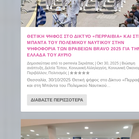
ΘΕΤΙΚΉ ΨΉΦΟΣ ΣΤΟ ΔΊΚΤΥΟ «ΠΕΡΡΑΙΒΊΑ» ΚΑΙ Σ
ΜΠΆΝΤΑ ΤΟΥ ΠΟΛΕΜΙΚΟΎ ΝΑΥΤΙΚΟΎ ΣΤΗΝ
ΨΗΦΟΦΟΡΊΑ ΤΩΝ ΒΡΑΒΕΊΩΝ BRAVO 2025 ΓΙΑ ΤΗ
ΕΛΛΆΔΑ ΤΟΥ ΑΎΡΙΟ
Δημοσιεύτηκε από το
perrevia Σκριάπας
|
Οκτ 30, 2025
|
Βιώσιμη
ανάπτυξη
,
Δελτία Τύπου
,
Κοινωνική Αλληλεγγύη
,
Κοινωνική Οικονο
Περιβάλλον
,
Πολιτισμός
|
Θεσσαλία, 30/10/2025 Θετική ψήφος στο Δίκτυο «Περραι
και στη Μπάντα του Πολεμικού Ναυτικού...
ΔΙΑΒΆΣΤΕ ΠΕΡΙΣΣΌΤΕΡΑ