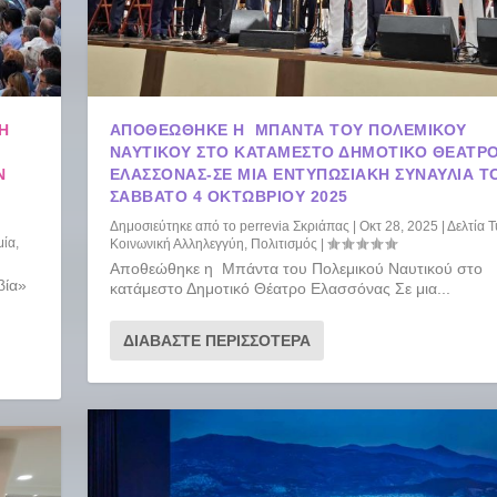
ΤΗ
ΑΠΟΘΕΏΘΗΚΕ Η ΜΠΆΝΤΑ ΤΟΥ ΠΟΛΕΜΙΚΟΎ
ΝΑΥΤΙΚΟΎ ΣΤΟ ΚΑΤΆΜΕΣΤΟ ΔΗΜΟΤΙΚΌ ΘΈΑΤΡ
Ν
ΕΛΑΣΣΌΝΑΣ-ΣΕ ΜΙΑ ΕΝΤΥΠΩΣΙΑΚΉ ΣΥΝΑΥΛΊΑ Τ
ΣΆΒΒΑΤΟ 4 ΟΚΤΩΒΡΊΟΥ 2025
Δημοσιεύτηκε από το
perrevia Σκριάπας
|
Οκτ 28, 2025
|
Δελτία 
μία
,
Κοινωνική Αλληλεγγύη
,
Πολιτισμός
|
Αποθεώθηκε η Μπάντα του Πολεμικού Ναυτικού στο
βία»
κατάμεστο Δημοτικό Θέατρο Ελασσόνας Σε μια...
ΔΙΑΒΆΣΤΕ ΠΕΡΙΣΣΌΤΕΡΑ