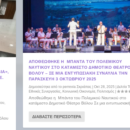
ΑΠΟΘΕΏΘΗΚΕ Η ΜΠΆΝΤΑ ΤΟΥ ΠΟΛΕΜΙΚΟΎ
ΝΑΥΤΙΚΟΎ ΣΤΟ ΚΑΤΆΜΕΣΤΟ ΔΗΜΟΤΙΚΌ ΘΈΑΤΡ
ΊΑ»,
ΒΌΛΟΥ – ΣΕ ΜΙΑ ΕΝΤΥΠΩΣΙΑΚΉ ΣΥΝΑΥΛΊΑ ΤΗΝ
Ε.
ΠΑΡΑΣΚΕΥΉ 3 ΟΚΤΩΒΡΊΟΥ 2025
Δημοσιεύτηκε από το
perrevia Σκριάπας
|
Οκτ 28, 2025
|
Δελτία 
Εθνικές Συνεργασίες
,
Κοινωνική Οικονομία
,
Πολιτισμός
|
Αποθεώθηκε η Μπάντα του Πολεμικού Ναυτικού στο
που
,
κατάμεστο Δημοτικό Θέατρο Βόλου Σε μια εντυπωσιακή.
ΔΙΑΒΆΣΤΕ ΠΕΡΙΣΣΌΤΕΡΑ
Βόλου