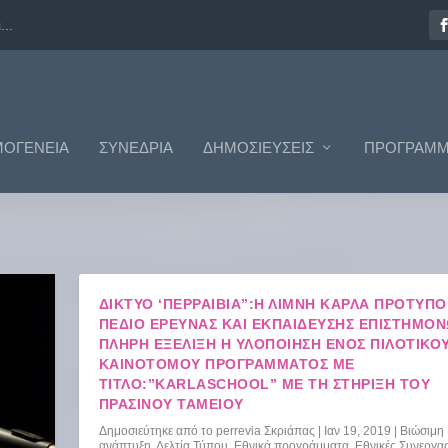
..
ΟΓΈΝΕΙΑ
ΣΥΝΈΔΡΙΑ
ΔΗΜΟΣΙΕΎΣΕΙΣ
ΠΡΟΓΡΆΜΜ
ΔΊΚΤΥΟ ‘ΠΕΡΡΑΙΒΙΑ”:Η ΛΊΜΝΗ ΚΆΡΛΑ ΠΡΌΤΥΠΟ
ΠΕΔΊΟ ΈΡΕΥΝΑΣ ΚΑΙ ΕΚΠΑΊΔΕΥΣΗΣ ΕΠΙΣΤΗΜΌΝ
ΠΛΉΡΗ ΕΞΈΛΙΞΗ Η ΥΛΟΠΟΊΗΣΗ ΕΝΌΣ ΠΙΛΟΤΙΚΟΎ
ΚΑΙΝΟΤΌΜΟΥ ΠΡΟΓΡΆΜΜΑΤΟΣ ΜΕ
ΤΊΤΛΟ:”KARLASCHOOL” ΜΕ ΤΗ ΣΤΉΡΙΞΗ ΤΟΥ
ΠΡΆΣΙΝΟΥ ΤΑΜΕΊΟΥ
Δημοσιεύτηκε από το
perrevia Σκριάπας
|
Ιαν 19, 2019
|
Βιώσιμη
ανάπτυξη
,
Δελτία Τύπου
,
Εθνικά προγράμματα
,
Εθνικές Συνεργασ