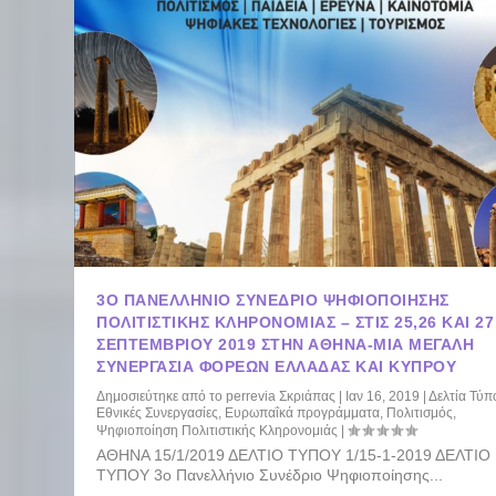
3Ο ΠΑΝΕΛΛΉΝΙΟ ΣΥΝΈΔΡΙΟ ΨΗΦΙΟΠΟΊΗΣΗΣ
ΠΟΛΙΤΙΣΤΙΚΉΣ ΚΛΗΡΟΝΟΜΙΆΣ – ΣΤΙΣ 25,26 ΚΑΙ 27
ΣΕΠΤΕΜΒΡΊΟΥ 2019 ΣΤΗΝ ΑΘΉΝΑ-ΜΙΑ ΜΕΓΆΛΗ
ΣΥΝΕΡΓΑΣΊΑ ΦΟΡΈΩΝ ΕΛΛΆΔΑΣ ΚΑΙ ΚΎΠΡΟΥ
Δημοσιεύτηκε από το
perrevia Σκριάπας
|
Ιαν 16, 2019
|
Δελτία Τύπ
Εθνικές Συνεργασίες
,
Ευρωπαΐκά προγράμματα
,
Πολιτισμός
,
Ψηφιοποίηση Πολιτιστικής Κληρονομιάς
|
ΑΘΗΝΑ 15/1/2019 ΔΕΛΤΙΟ ΤΥΠΟΥ 1/15-1-2019 ΔΕΛΤΙΟ
ΤΥΠΟΥ 3ο Πανελλήνιο Συνέδριο Ψηφιοποίησης...