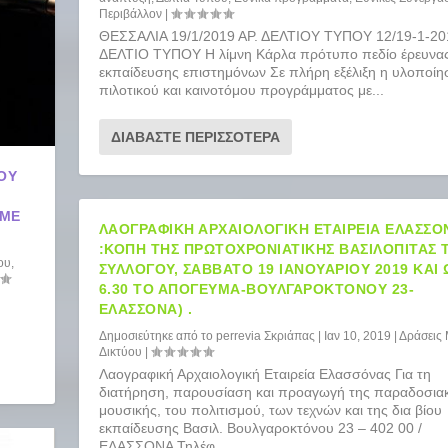
Περιβάλλον
|
ΘΕΣΣΑΛΙΑ 19/1/2019 ΑΡ. ΔΕΛΤΙΟΥ ΤΥΠΟΥ 12/19-1-20
ΔΕΛΤΙΟ ΤΥΠΟΥ Η λίμνη Κάρλα πρότυπο πεδίο έρευνας
εκπαίδευσης επιστημόνων Σε πλήρη εξέλιξη η υλοποίη
πιλοτικού και καινοτόμου προγράμματος με...
ΔΙΑΒΆΣΤΕ ΠΕΡΙΣΣΌΤΕΡΑ
ΟΥ
 ΜΕ
ΛΑΟΓΡΑΦΙΚΉ ΑΡΧΑΙΟΛΟΓΙΚΉ ΕΤΑΙΡΕΊΑ ΕΛΑΣΣΌ
:ΚΟΠΉ ΤΗΣ ΠΡΩΤΟΧΡΟΝΙΆΤΙΚΗΣ ΒΑΣΙΛΌΠΙΤΑΣ 
ου
,
ΣΥΛΛΌΓΟΥ, ΣΆΒΒΑΤΟ 19 ΙΑΝΟΥΑΡΊΟΥ 2019 ΚΑΙ
6.30 ΤΟ ΑΠΌΓΕΥΜΑ-ΒΟΥΛΓΑΡΟΚΤΌΝΟΥ 23-
ΕΛΑΣΣΌΝΑ) .
Δημοσιεύτηκε από το
perrevia Σκριάπας
|
Ιαν 10, 2019
|
Δράσεις
Δικτύου
|
Λαογραφική Αρχαιολογική Εταιρεία Ελασσόνας Για τη
διατήρηση, παρουσίαση και προαγωγή της παραδοσια
μουσικής, του πολιτισμού, των τεχνών και της δια βίου
εκπαίδευσης Βασιλ. Βουλγαροκτόνου 23 – 402 00 /
ΕΛΑΣΣΟΝΑ Τηλέφ....