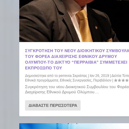
ΣΥΓΚΡΌΤΗΣΗ ΤΟΥ ΝΈΟΥ ΔΙΟΙΚΗΤΙΚΟΎ ΣΥΜΒΟΥΛΊ
ΤΟΥ ΦΟΡΈΑ ΔΙΑΧΕΊΡΙΣΗΣ ΕΘΝΙΚΟΎ ΔΡΥΜΟΎ
ΟΛΎΜΠΟΥ-ΤΟ ΔΊΚΤΥΟ “ΠΕΡΡΑΙΒΙΑ” ΣΥΜΜΕΤΈΧΕΙ
ΕΚΠΡΌΣΩΠΌ ΤΟΥ
Δημοσιεύτηκε από το
perrevia Σκριάπας
|
Ιαν 26, 2019
|
Δελτία Τύπ
Εθνικά προγράμματα
,
Εθνικές Συνεργασίες
,
Περιβάλλον
|
Συγκρότηση του νέου Διοικητικού Συμβουλίου του Φορέα
Διαχείρισης Εθνικού Δρυμού Ολύμπου....
ΔΙΑΒΆΣΤΕ ΠΕΡΙΣΣΌΤΕΡΑ