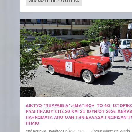
ΔΙΑΒΆΣΤΕ ΠΕΡΙΣΣΌΤΕΡΑ
ΔΙΚΤΥΟ “ΠΕΡΡΑΙΒΙΑ”:«ΜΑΓΙΚΌ» ΤΟ 4Ο ΙΣΤΟΡΙΚ
ΡΆΛΙ ΠΗΛΊΟΥ ΣΤΙΣ 20 ΚΑΙ 21 ΙΟΥΝΊΟΥ 2026-ΔΕΚΆ
ΠΛΗΡΏΜΑΤΑ ΑΠΌ ΌΛΗ ΤΗΝ ΕΛΛΆΔΑ ΓΝΏΡΙΣΑΝ Τ
ΠΉΛΙΟ
από
perrevia Σκριάπας
|
Ιούν 28, 2026
|
Βιώσιμη ανάπτυξη
,
Δελτία