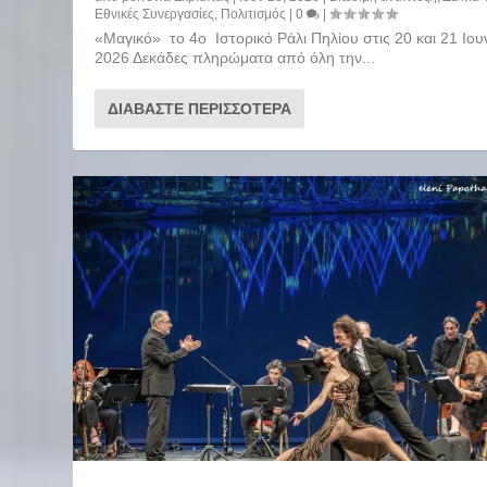
Εθνικές Συνεργασίες
,
Πολιτισμός
|
0
|
«Μαγικό» το 4ο Ιστορικό Ράλι Πηλίου στις 20 και 21 Ιου
2026 Δεκάδες πληρώματα από όλη την...
ΔΙΑΒΆΣΤΕ ΠΕΡΙΣΣΌΤΕΡΑ