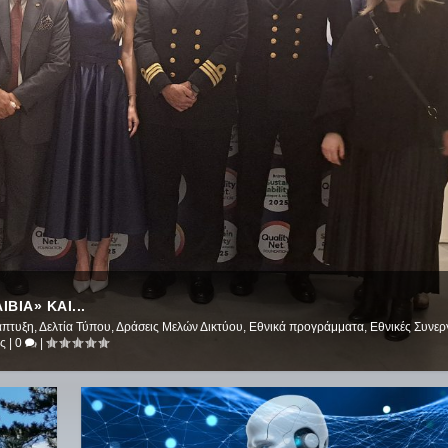
ΙΑ» ΚΑΙ...
άπτυξη
,
Δελτία Τύπου
,
Δράσεις Μελών Δικτύου
,
Εθνικά προγράμματα
,
Εθνικές Συνερ
ός
|
0
|