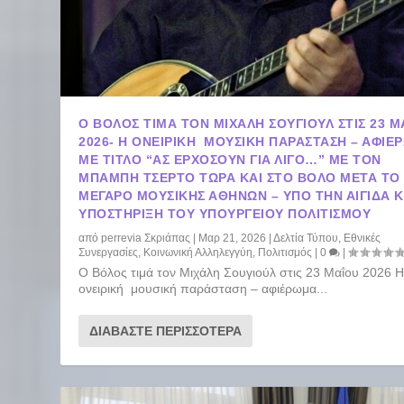
Ο ΒΌΛΟΣ ΤΙΜΆ ΤΟΝ ΜΙΧΆΛΗ ΣΟΥΓΙΟΎΛ ΣΤΙΣ 23 ΜΑΙ
2026- Η ΟΝΕΙΡΙΚΉ ΜΟΥΣΙΚΉ ΠΑΡΆΣΤΑΣΗ – ΑΦΙΈ
ΜΕ ΤΊΤΛΟ “ΑΣ ΕΡΧΌΣΟΥΝ ΓΙΑ ΛΊΓΟ…” ΜΕ ΤΟΝ
ΜΠΆΜΠΗ ΤΣΈΡΤΟ TΏΡΑ ΚΑΙ ΣΤΟ ΒΌΛΟ ΜΕΤΆ ΤΟ
ΜΈΓΑΡΟ ΜΟΥΣΙΚΉΣ ΑΘΗΝΏΝ – ΥΠΌ ΤΗΝ ΑΙΓΊΔΑ Κ
ΥΠΟΣΤΉΡΙΞΗ ΤΟΥ ΥΠΟΥΡΓΕΊΟΥ ΠΟΛΙΤΙΣΜΟΎ
από
perrevia Σκριάπας
|
Μαρ 21, 2026
|
Δελτία Τύπου
,
Εθνικές
Συνεργασίες
,
Κοινωνική Αλληλεγγύη
,
Πολιτισμός
|
0
|
Ο Βόλος τιμά τον Μιχάλη Σουγιούλ στις 23 Μαΐου 2026 
ονειρική μουσική παράσταση – αφιέρωμα...
ΔΙΑΒΆΣΤΕ ΠΕΡΙΣΣΌΤΕΡΑ