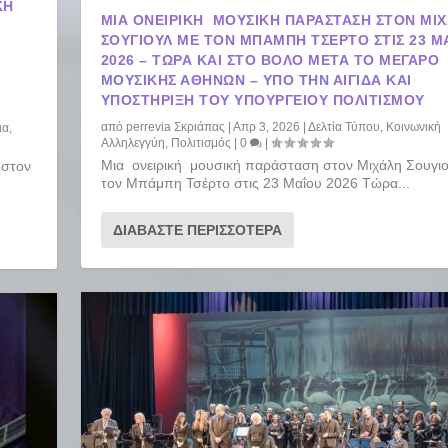
ΚΉ
ΜΙΑ ΟΝΕΙΡΙΚΉ ΜΟΥΣΙΚΉ ΠΑΡΆΣΤΑΣΗ ΣΤΟΝ ΜΙ
ΣΟΥΓΙΟΎΛ ΜΕ ΤΟΝ ΜΠΆΜΠΗ ΤΣΈΡΤΟ ΣΤΙΣ 23 ΜΑΙ
2026 – TΏΡΑ ΚΑΙ ΣΤΟ ΒΌΛΟ ΜΕΤΆ ΤΟ ΜΈΓΑΡΟ
ΜΟΥΣΙΚΉΣ ΑΘΗΝΏΝ – ΥΠΌ ΤΗΝ ΑΙΓΊΔΑ ΚΑΙ
ΥΠΟΣΤΉΡΙΞΗ ΤΟΥ ΥΠΟΥΡΓΕΊΟΥ ΠΟΛΙΤΙΣΜΟΎ
από
perrevia Σκριάπας
|
Απρ 3, 2026
|
Δελτία Τύπου
,
Κοινωνική
ια
,
Αλληλεγγύη
,
Πολιτισμός
|
0
|
Μια ονειρική μουσική παράσταση στον Μιχάλη Σουγιο
 στον
τον Μπάμπη Τσέρτο στις 23 Μαΐου 2026 Tώρα...
ΔΙΑΒΆΣΤΕ ΠΕΡΙΣΣΌΤΕΡΑ