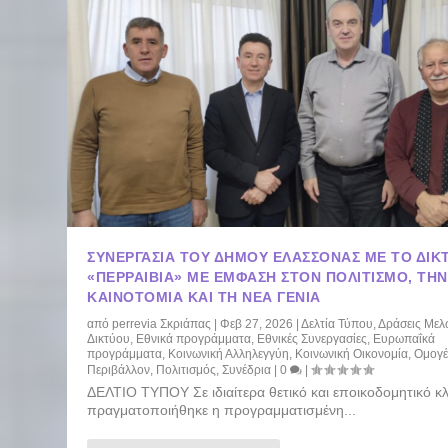
ΣΥΝΕΡΓΑΣΊΑ ΤΟΥ ΔΉΜΟΥ ΕΛΑΣΣΌΝΑΣ ΜΕ ΤΟ ΔΊΚ
«ΠΕΡΡΑΙΒΊΑ» ΜΕ ΈΜΦΑΣΗ ΣΤΟΝ ΠΟΛΙΤΙΣΜΌ, ΤΗΝ
ΚΑΙΝΟΤΟΜΊΑ ΚΑΙ ΤΗ ΝΈΑ ΓΕΝΙΆ
από
perrevia Σκριάπας
|
Φεβ 27, 2026
|
Δελτία Τύπου
,
Δράσεις Μελ
Δικτύου
,
Εθνικά προγράμματα
,
Εθνικές Συνεργασίες
,
Ευρωπαΐκά
προγράμματα
,
Κοινωνική Αλληλεγγύη
,
Κοινωνική Οικονομία
,
Ομογέ
Περιβάλλον
,
Πολιτισμός
,
Συνέδρια
|
0
|
ΔΕΛΤΙΟ ΤΥΠΟΥ Σε ιδιαίτερα θετικό και εποικοδομητικό κ
πραγματοποιήθηκε η προγραμματισμένη...