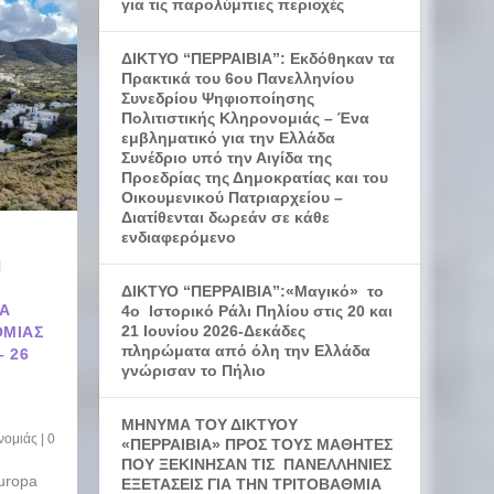
για τις παρολύμπιες περιοχές
ΔΙΚΤΥΟ “ΠΕΡΡΑΙΒΙΑ”: Εκδόθηκαν τα
Πρακτικά του 6ου Πανελληνίου
Συνεδρίου Ψηφιοποίησης
Πολιτιστικής Κληρονομιάς – Ένα
εμβληματικό για την Ελλάδα
Συνέδριο υπό την Αιγίδα της
Προεδρίας της Δημοκρατίας και του
Οικουμενικού Πατριαρχείου –
Διατίθενται δωρεάν σε κάθε
ενδιαφερόμενο
Η
ΔΙΚΤΥΟ “ΠΕΡΡΑΙΒΙΑ”:«Μαγικό» το
ΝΑ
4ο Ιστορικό Ράλι Πηλίου στις 20 και
21 Ιουνίου 2026-Δεκάδες
ΟΜΙΆΣ
πληρώματα από όλη την Ελλάδα
– 26
γνώρισαν το Πήλιο
ΜΗΝΥΜΑ ΤΟΥ ΔΙΚΤΥΟΥ
νομιάς
|
0
«ΠΕΡΡΑΙΒΙΑ» ΠΡΟΣ ΤΟΥΣ ΜΑΘΗΤΕΣ
ΠΟΥ ΞΕΚΙΝΗΣΑΝ ΤΙΣ ΠΑΝΕΛΛΗΝΙΕΣ
uropa
ΕΞΕΤΑΣΕΙΣ ΓΙΑ ΤΗΝ ΤΡΙΤΟΒΑΘΜΙΑ