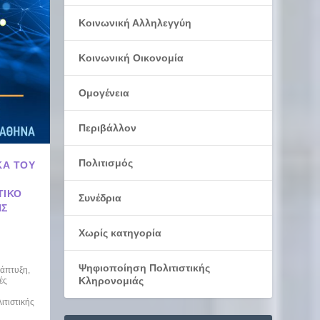
Κοινωνική Αλληλεγγύη
Κοινωνική Οικονομία
Ομογένεια
Περιβάλλον
Πολιτισμός
ΚΆ ΤΟΥ
ΤΙΚΌ
Συνέδρια
ΗΣ
Χωρίς κατηγορία
Ψηφιοποίηση Πολιτιστικής
νάπτυξη
,
Κληρονομιάς
ές
ασίες
νομία
ργασίες
,
,
,
τιστικής