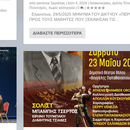
από
perrevia Σκριάπας
|
Ιούν 4, 2026
|
Ανακοινώσεις
,
Δελτία Τύπ
Πολιτισμός
,
Χωρίς κατηγορία
|
0
|
νίου
Ελασσόνα, 29/5/2025 ΜΗΝΥΜΑ ΤΟΥ ΔΙΚΤΥΟΥ «ΠΕΡ
ΠΡΟΣ ΤΟΥΣ ΜΑΘΗΤΕΣ ΠΟΥ ΞΕΚΙΝΗΣΑΝ ΤΙΣ...
ΔΙΑΒΆΣΤΕ ΠΕΡΙΣΣΌΤΕΡΑ