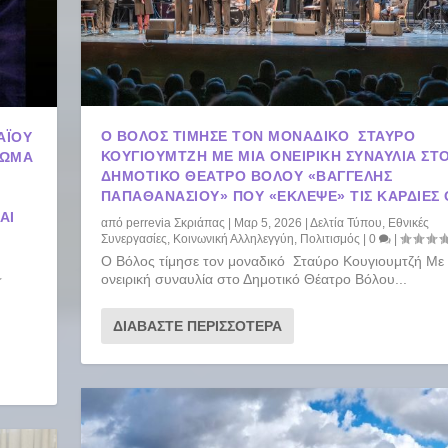
Ο ΒΌΛΟΣ ΤΊΜΗΣΕ ΤΟΝ ΜΟΝΑΔΙΚΌ ΣΤΑΎΡΟ
̈́ΟΥ
ΚΟΥΓΙΟΥΜΤΖΉ ΜΕ ΜΙΑ ΟΝΕΙΡΙΚΉ ΣΥΝΑΥΛΊΑ ΣΤ
ΡΩΜΑ
ΔΗΜΟΤΙΚΌ ΘΈΑΤΡΟ ΒΌΛΟΥ «ΒΑΓΓΈΛΗΣ
ΠΑΠΑΘΑΝΑΣΊΟΥ» ΠΟΥ «ΈΚΛΕΨΕ» ΤΙΣ ΚΑΡΔΙΈΣ
ΑΙ
από
perrevia Σκριάπας
|
Μαρ 5, 2026
|
Δελτία Τύπου
,
Εθνικές
Συνεργασίες
,
Κοινωνική Αλληλεγγύη
,
Πολιτισμός
|
0
|
Ο Βόλος τίμησε τον μοναδικό Σταύρο Κουγιουμτζή Με 
ονειρική συναυλία στο Δημοτικό Θέατρο Βόλου...
Η
ΔΙΑΒΆΣΤΕ ΠΕΡΙΣΣΌΤΕΡΑ