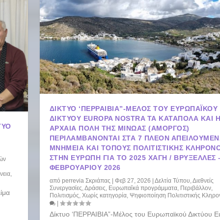
ΔΊΚΤΥΟ ‘ΠΕΡΡΑΙΒΙΑ”-ΜΈΛΟΣ ΤΟΥ ΕΥΡΩΠΑΪΚΟΎ
ΔΙΚΤΎΟΥ EUROPA NOSTRA ΤΑ ΚΑΤΆΠΟΛΑ ΚΑΙ 
ΤΥΟ
ΑΡΧΑΊΑ ΠΌΛΗ ΤΗΣ ΜΙΝΏΑΣ (ΑΜΟΡΓΌΣ)
ΠΕΡΙΛΑΜΒΆΝΟΝΤΑΙ ΣΤΑ 7 ΠΛΈΟΝ ΑΠΕΙΛΟΎΜΕ
ΜΝΗΜΕΊΑ ΚΑΙ ΤΌΠΟΥΣ ΠΟΛΙΤΙΣΤΙΚΉΣ ΚΛΗΡΟΝ
ΣΤΗΝ ΕΥΡΏΠΗ ΓΙΑ ΤΟ 2025 ΧΆΓΗ / ΒΡΥΞΈΛΛΕΣ 
ών
ΦΕΒΡΟΥΑΡΊΟΥ 2026
νεια
,
από
perrevia Σκριάπας
|
Φεβ 27, 2026
|
Δελτία Τύπου
,
Διεθνείς
Συνεργασίες
,
Δράσεις
,
Ευρωπαΐκά προγράμματα
,
Περιβάλλον
,
λίμα
Πολιτισμός
,
Χωρίς κατηγορία
,
Ψηφιοποίηση Πολιτιστικής Κληρο
|
Δίκτυο ‘ΠΕΡΡΑΙΒΙΑ”-Μέλος του Ευρωπαϊκού Δικτύου E