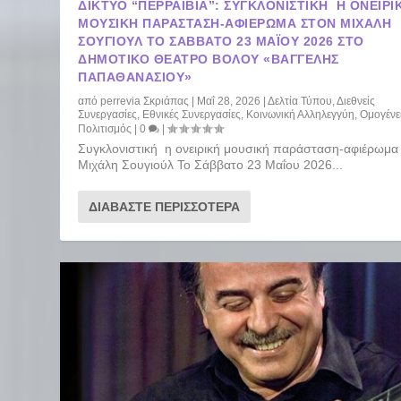
ΔΊΚΤΥΟ “ΠΕΡΡΑΙΒΊΑ”: ΣΥΓΚΛΟΝΙΣΤΙΚΉ Η ΟΝΕΙΡΙ
ΜΟΥΣΙΚΉ ΠΑΡΆΣΤΑΣΗ-ΑΦΙΈΡΩΜΑ ΣΤΟΝ ΜΙΧΆΛΗ
ΣΟΥΓΙΟΎΛ ΤΟ ΣΆΒΒΑΤΟ 23 ΜΑΪ́ΟΥ 2026 ΣΤΟ
ΔΗΜΟΤΙΚΌ ΘΈΑΤΡΟ ΒΌΛΟΥ «ΒΑΓΓΈΛΗΣ
ΠΑΠΑΘΑΝΑΣΊΟΥ»
από
perrevia Σκριάπας
|
Μαΐ 28, 2026
|
Δελτία Τύπου
,
Διεθνείς
Συνεργασίες
,
Εθνικές Συνεργασίες
,
Κοινωνική Αλληλεγγύη
,
Ομογένε
Πολιτισμός
|
0
|
Συγκλονιστική η ονειρική μουσική παράσταση-αφιέρωμα
Μιχάλη Σουγιούλ Το Σάββατο 23 Μαΐου 2026...
ΔΙΑΒΆΣΤΕ ΠΕΡΙΣΣΌΤΕΡΑ