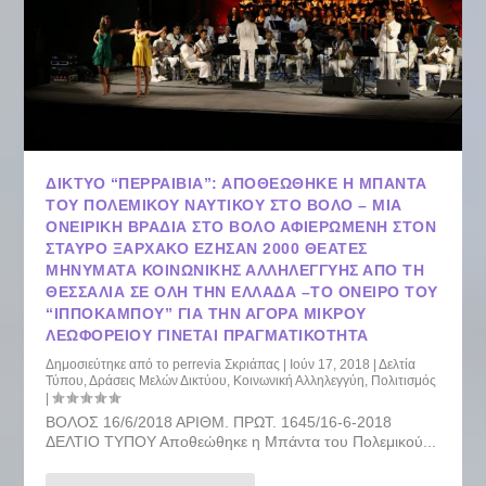
ΔΙΚΤΥΟ “ΠΕΡΡΑΙΒΙΑ”: ΑΠΟΘΕΏΘΗΚΕ Η ΜΠΆΝΤΑ
ΤΟΥ ΠΟΛΕΜΙΚΟΎ ΝΑΥΤΙΚΟΎ ΣΤΟ ΒΌΛΟ – ΜΙΑ
ΟΝΕΙΡΙΚΉ ΒΡΑΔΙΆ ΣΤΟ ΒΌΛΟ ΑΦΙΕΡΩΜΈΝΗ ΣΤΟΝ
ΣΤΑΎΡΟ ΞΑΡΧΆΚΟ ΈΖΗΣΑΝ 2000 ΘΕΑΤΈΣ
ΜΗΝΎΜΑΤΑ ΚΟΙΝΩΝΙΚΉΣ ΑΛΛΗΛΕΓΓΎΗΣ ΑΠΌ ΤΗ
ΘΕΣΣΑΛΊΑ ΣΕ ΌΛΗ ΤΗΝ ΕΛΛΆΔΑ –ΤΟ ΌΝΕΙΡΟ ΤΟΥ
“ΙΠΠΌΚΑΜΠΟΥ” ΓΙΑ ΤΗΝ ΑΓΟΡΆ ΜΙΚΡΟΎ
ΛΕΩΦΟΡΕΊΟΥ ΓΊΝΕΤΑΙ ΠΡΑΓΜΑΤΙΚΌΤΗΤΑ
Δημοσιεύτηκε από το
perrevia Σκριάπας
|
Ιούν 17, 2018
|
Δελτία
Τύπου
,
Δράσεις Μελών Δικτύου
,
Κοινωνική Αλληλεγγύη
,
Πολιτισμός
|
ΒΟΛΟΣ 16/6/2018 ΑΡΙΘΜ. ΠΡΩΤ. 1645/16-6-2018
ΔΕΛΤΙΟ ΤΥΠΟΥ Αποθεώθηκε η Μπάντα του Πολεμικού...