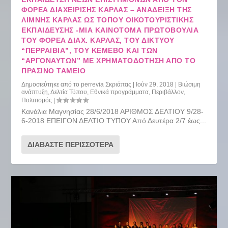
ΦΟΡΈΑ ΔΙΑΧΕΊΡΙΣΗΣ ΚΆΡΛΑΣ – ΑΝΆΔΕΙΞΗ ΤΗΣ
ΛΊΜΝΗΣ ΚΆΡΛΑΣ ΩΣ ΤΌΠΟΥ ΟΙΚΟΤΟΥΡΙΣΤΙΚΉΣ
ΕΚΠΑΊΔΕΥΣΗΣ -ΜΙΑ ΚΑΙΝΟΤΌΜΑ ΠΡΩΤΟΒΟΥΛΊΑ
ΤΟΥ ΦΟΡΈΑ ΔΙΑΧ. ΚΆΡΛΑΣ, ΤΟΥ ΔΙΚΤΎΟΥ
“ΠΕΡΡΑΙΒΙΑ”, ΤΟΥ ΚΕΜΕΒΟ ΚΑΙ ΤΩΝ
“ΑΡΓΟΝΑΥΤΏΝ” ΜΕ ΧΡΗΜΑΤΟΔΌΤΗΣΗ ΑΠΌ ΤΟ
ΠΡΆΣΙΝΟ ΤΑΜΕΊΟ
Δημοσιεύτηκε από το
perrevia Σκριάπας
|
Ιούν 29, 2018
|
Βιώσιμη
ανάπτυξη
,
Δελτία Τύπου
,
Εθνικά προγράμματα
,
Περιβάλλον
,
Πολιτισμός
|
Κανάλια Μαγνησίας 28/6/2018 ΑΡΙΘΜΟΣ ΔΕΛΤΙΟΥ 9/28-
6-2018 ΕΠΕΙΓΟΝ ΔΕΛΤΙΟ ΤΥΠΟΥ Από Δευτέρα 2/7 έως...
ΔΙΑΒΆΣΤΕ ΠΕΡΙΣΣΌΤΕΡΑ