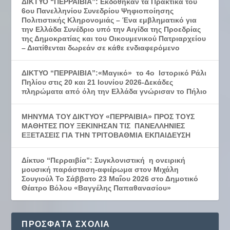
ΔΙΚΤΥΟ “ΠΕΡΡΑΙΒΙΑ”: Εκδόθηκαν τα Πρακτικά του
6ου Πανελληνίου Συνεδρίου Ψηφιοποίησης
Πολιτιστικής Κληρονομιάς – Ένα εμβληματικό για
την Ελλάδα Συνέδριο υπό την Αιγίδα της Προεδρίας
της Δημοκρατίας και του Οικουμενικού Πατριαρχείου
– Διατίθενται δωρεάν σε κάθε ενδιαφερόμενο
ΔΙΚΤΥΟ “ΠΕΡΡΑΙΒΙΑ”:«Μαγικό» το 4ο Ιστορικό Ράλι
Πηλίου στις 20 και 21 Ιουνίου 2026-Δεκάδες
πληρώματα από όλη την Ελλάδα γνώρισαν το Πήλιο
ΜΗΝΥΜΑ ΤΟΥ ΔΙΚΤΥΟΥ «ΠΕΡΡΑΙΒΙΑ» ΠΡΟΣ ΤΟΥΣ
ΜΑΘΗΤΕΣ ΠΟΥ ΞΕΚΙΝΗΣΑΝ ΤΙΣ ΠΑΝΕΛΛΗΝΙΕΣ
ΕΞΕΤΑΣΕΙΣ ΓΙΑ ΤΗΝ ΤΡΙΤΟΒΑΘΜΙΑ ΕΚΠΑΙΔΕΥΣΗ
Δίκτυο “Περραιβία”: Συγκλονιστική η ονειρική
μουσική παράσταση-αφιέρωμα στον Μιχάλη
Σουγιούλ Το Σάββατο 23 Μαΐου 2026 στο Δημοτικό
Θέατρο Βόλου «Βαγγέλης Παπαθανασίου»
ΠΡΌΣΦΑΤΑ ΣΧΌΛΙΑ