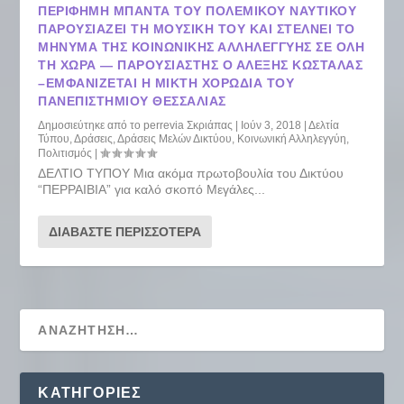
ΠΕΡΊΦΗΜΗ ΜΠΆΝΤΑ ΤΟΥ ΠΟΛΕΜΙΚΟΎ ΝΑΥΤΙΚΟΎ
ΠΑΡΟΥΣΙΆΖΕΙ ΤΗ ΜΟΥΣΙΚΉ ΤΟΥ ΚΑΙ ΣΤΈΛΝΕΙ ΤΟ
ΜΉΝΥΜΑ ΤΗΣ ΚΟΙΝΩΝΙΚΗΣ ΑΛΛΗΛΕΓΓΥΗΣ ΣΕ ΌΛΗ
ΤΗ ΧΏΡΑ — ΠΑΡΟΥΣΙΑΣΤΉΣ Ο ΑΛΈΞΗΣ ΚΩΣΤΆΛΑΣ
–ΕΜΦΑΝΊΖΕΤΑΙ Η ΜΙΚΤΉ ΧΟΡΩΔΊΑ ΤΟΥ
ΠΑΝΕΠΙΣΤΗΜΊΟΥ ΘΕΣΣΑΛΊΑΣ
Δημοσιεύτηκε από το
perrevia Σκριάπας
|
Ιούν 3, 2018
|
Δελτία
Τύπου
,
Δράσεις
,
Δράσεις Μελών Δικτύου
,
Κοινωνική Αλληλεγγύη
,
Πολιτισμός
|
ΔΕΛΤΙΟ ΤΥΠΟΥ Μια ακόμα πρωτοβουλία του Δικτύου
“ΠΕΡΡΑΙΒΙΑ” για καλό σκοπό Μεγάλες...
ΔΙΑΒΆΣΤΕ ΠΕΡΙΣΣΌΤΕΡΑ
KΑΤΗΓΟΡΊΕΣ