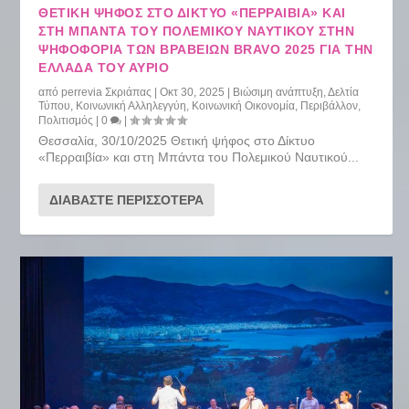
ΘΕΤΙΚΉ ΨΉΦΟΣ ΣΤΟ ΔΊΚΤΥΟ «ΠΕΡΡΑΙΒΊΑ» ΚΑΙ
ΣΤΗ ΜΠΆΝΤΑ ΤΟΥ ΠΟΛΕΜΙΚΟΎ ΝΑΥΤΙΚΟΎ ΣΤΗΝ
ΨΗΦΟΦΟΡΊΑ ΤΩΝ ΒΡΑΒΕΊΩΝ BRAVO 2025 ΓΙΑ ΤΗΝ
ΕΛΛΆΔΑ ΤΟΥ ΑΎΡΙΟ
από
perrevia Σκριάπας
|
Οκτ 30, 2025
|
Βιώσιμη ανάπτυξη
,
Δελτία
Τύπου
,
Κοινωνική Αλληλεγγύη
,
Κοινωνική Οικονομία
,
Περιβάλλον
,
Πολιτισμός
|
0
|
Θεσσαλία, 30/10/2025 Θετική ψήφος στο Δίκτυο
«Περραιβία» και στη Μπάντα του Πολεμικού Ναυτικού...
ΔΙΑΒΆΣΤΕ ΠΕΡΙΣΣΌΤΕΡΑ