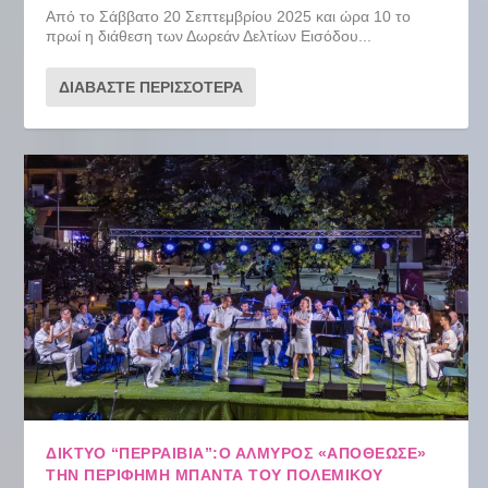
Από το Σάββατο 20 Σεπτεμβρίου 2025 και ώρα 10 το
πρωί η διάθεση των Δωρεάν Δελτίων Εισόδου...
ΔΙΑΒΆΣΤΕ ΠΕΡΙΣΣΌΤΕΡΑ
ΔΙΚΤΥΟ “ΠΕΡΡΑΙΒΙΑ”:Ο ΑΛΜΥΡΌΣ «ΑΠΟΘΈΩΣΕ»
ΤΗΝ ΠΕΡΊΦΗΜΗ ΜΠΆΝΤΑ ΤΟΥ ΠΟΛΕΜΙΚΟΎ