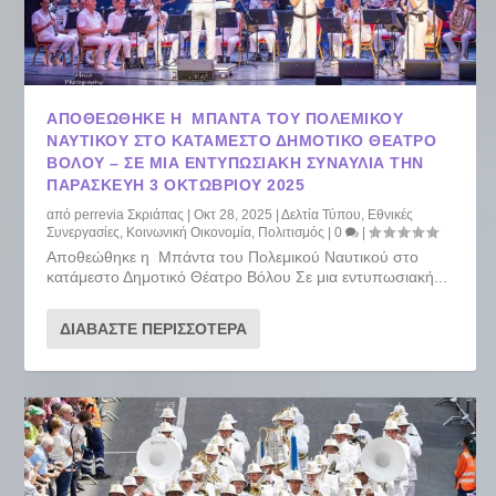
ΑΠΟΘΕΏΘΗΚΕ Η ΜΠΆΝΤΑ ΤΟΥ ΠΟΛΕΜΙΚΟΎ
ΝΑΥΤΙΚΟΎ ΣΤΟ ΚΑΤΆΜΕΣΤΟ ΔΗΜΟΤΙΚΌ ΘΈΑΤΡΟ
ΒΌΛΟΥ – ΣΕ ΜΙΑ ΕΝΤΥΠΩΣΙΑΚΉ ΣΥΝΑΥΛΊΑ ΤΗΝ
ΠΑΡΑΣΚΕΥΉ 3 ΟΚΤΩΒΡΊΟΥ 2025
από
perrevia Σκριάπας
|
Οκτ 28, 2025
|
Δελτία Τύπου
,
Εθνικές
Συνεργασίες
,
Κοινωνική Οικονομία
,
Πολιτισμός
|
0
|
Αποθεώθηκε η Μπάντα του Πολεμικού Ναυτικού στο
κατάμεστο Δημοτικό Θέατρο Βόλου Σε μια εντυπωσιακή...
ΔΙΑΒΆΣΤΕ ΠΕΡΙΣΣΌΤΕΡΑ