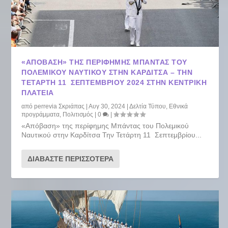
«ΑΠΌΒΑΣΗ» ΤΗΣ ΠΕΡΊΦΗΜΗΣ ΜΠΆΝΤΑΣ ΤΟΥ
ΠΟΛΕΜΙΚΟΎ ΝΑΥΤΙΚΟΎ ΣΤΗΝ ΚΑΡΔΊΤΣΑ – ΤΗΝ
ΤΕΤΆΡΤΗ 11 ΣΕΠΤΕΜΒΡΊΟΥ 2024 ΣΤΗΝ ΚΕΝΤΡΙΚΉ
ΠΛΑΤΕΊΑ
από
perrevia Σκριάπας
|
Αυγ 30, 2024
|
Δελτία Τύπου
,
Εθνικά
προγράμματα
,
Πολιτισμός
|
0
|
«Απόβαση» της περίφημης Μπάντας του Πολεμικού
Ναυτικού στην Καρδίτσα Την Τετάρτη 11 Σεπτεμβρίου...
ΔΙΑΒΆΣΤΕ ΠΕΡΙΣΣΌΤΕΡΑ