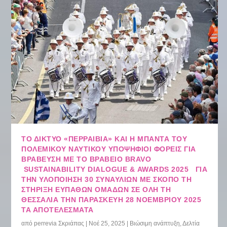
ΤΟ ΔΊΚΤΥΟ «ΠΕΡΡΑΙΒΙΑ» ΚΑΙ Η ΜΠΆΝΤΑ ΤΟΥ
ΠΟΛΕΜΙΚΟΎ ΝΑΥΤΙΚΟΎ ΥΠΟΨΉΦΙΟΙ ΦΟΡΕΊΣ ΓΙΑ
ΒΡΆΒΕΥΣΗ ΜΕ ΤΟ ΒΡΑΒΕΊΟ BRAVO
SUSTAINABILITY DIALOGUE & AWARDS 2025 ΓΙΑ
ΤΗΝ ΥΛΟΠΟΊΗΣΗ 30 ΣΥΝΑΥΛΙΏΝ ΜΕ ΣΚΟΠΌ ΤΗ
ΣΤΉΡΙΞΗ ΕΥΠΑΘΏΝ ΟΜΆΔΩΝ ΣΕ ΌΛΗ ΤΗ
ΘΕΣΣΑΛΊΑ ΤΗΝ ΠΑΡΑΣΚΕΥΉ 28 ΝΟΕΜΒΡΊΟΥ 2025
ΤΑ ΑΠΟΤΕΛΈΣΜΑΤΑ
από
perrevia Σκριάπας
|
Νοέ 25, 2025
|
Βιώσιμη ανάπτυξη
,
Δελτία