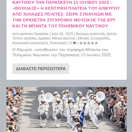
ΝΑΥΤΙΚΟΎ ΤΗΝ ΠΑΡΑΣΚΕΥΉ 13 ΙΟΥΝΊΟΥ 2025 –
«ΒΟΎΛΙΑΞΕ» Η ΚΕΝΤΡΙΚΉ ΠΛΑΤΕΊΑ ΤΟΥ ΑΛΜΥΡΟΎ
ΑΠΌ ΧΙΛΙΆΔΕΣ ΠΟΛΊΤΕΣ- ΣΕΙΡΆ ΣΥΝΑΥΛΙΏΝ ΜΕ
ΤΗΝ ΟΡΧΉΣΤΡΑ ΣΎΓΧΡΟΝΗΣ ΜΟΥΣΙΚΉΣ ΤΗΣ ΕΡΤ
ΚΑΙ ΤΗ ΜΠΆΝΤΑ ΤΟΥ ΠΟΛΕΜΙΚΟΎ ΝΑΥΤΙΚΟΎ
από
perrevia Σκριάπας
|
Ιούν 16, 2025
|
Βιώσιμη ανάπτυξη
,
Δελτία
Τύπου
,
Δράσεις
,
Δράσεις Μελών Δικτύου
,
Εθνικές Συνεργασίες
,
Κοινωνική Αλληλεγγύη
,
Πολιτισμός
|
0
|
Ο Αλμυρός «αποθέωσε» την περίφημη Μπάντα του
Πολεμικού Ναυτικού την Παρασκευή 13 Ιουνίου 2025...
ΔΙΑΒΆΣΤΕ ΠΕΡΙΣΣΌΤΕΡΑ