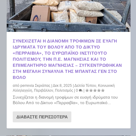
ΣΥΝΕΧΊΖΕΤΑΙ Η ΔΙΑΝΟΜΉ ΤΡΟΦΊΜΩΝ ΣΕ ΕΥΑΓΉ
ΙΔΡΎΜΑΤΑ ΤΟΥ ΒΌΛΟΥ ΑΠΌ ΤΟ ΔΊΚΤΥΟ
«ΠΕΡΡΑΙΒΊΑ», ΤΟ ΕΥΡΩΠΑΪΚΌ ΙΝΣΤΙΤΟΎΤΟ
ΠΟΛΙΤΙΣΜΟΎ, ΤΗΝ Π.Ε. ΜΑΓΝΗΣΊΑΣ ΚΑΙ ΤΟ
ΕΠΙΜΕΛΗΤΉΡΙΟ ΜΑΓΝΗΣΊΑΣ – ΣΥΓΚΕΝΤΡΏΘΗΚΑΝ
ΣΤΗ ΜΕΓΆΛΗ ΣΥΝΑΥΛΊΑ ΤΗΣ ΜΠΆΝΤΑΣ ΓΕΝ ΣΤΟ
ΒΌΛΟ
από
perrevia Σκριάπας
|
Δεκ 8, 2025
|
Δελτία Τύπου
,
Κοινωνική
Αλληλεγγύη
,
Περιβάλλον
,
Πολιτισμός
|
0
|
Συνεχίζεται η διανομή τροφίμων σε ευαγή ιδρύματα του
Βόλου Από το Δίκτυο «Περραιβία», το Ευρωπαϊκό...
ΔΙΑΒΆΣΤΕ ΠΕΡΙΣΣΌΤΕΡΑ