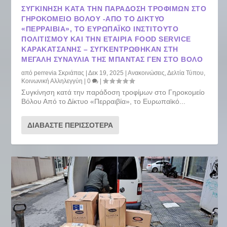
ΣΥΓΚΊΝΗΣΗ ΚΑΤΆ ΤΗΝ ΠΑΡΆΔΟΣΗ ΤΡΟΦΊΜΩΝ ΣΤΟ
ΓΗΡΟΚΟΜΕΊΟ ΒΌΛΟΥ -ΑΠΌ ΤΟ ΔΊΚΤΥΟ
«ΠΕΡΡΑΙΒΊΑ», ΤΟ ΕΥΡΩΠΑΪΚΌ ΙΝΣΤΙΤΟΎΤΟ
ΠΟΛΙΤΙΣΜΟΎ ΚΑΙ ΤΗΝ ΕΤΑΙΡΊΑ FOOD SERVICE
ΚΑΡΑΚΑΤΣΆΝΗΣ – ΣΥΓΚΕΝΤΡΏΘΗΚΑΝ ΣΤΗ
ΜΕΓΆΛΗ ΣΥΝΑΥΛΊΑ ΤΗΣ ΜΠΆΝΤΑΣ ΓΕΝ ΣΤΟ ΒΌΛΟ
από
perrevia Σκριάπας
|
Δεκ 19, 2025
|
Ανακοινώσεις
,
Δελτία Τύπου
,
Κοινωνική Αλληλεγγύη
|
0
|
Συγκίνηση κατά την παράδοση τροφίμων στο Γηροκομείο
Βόλου Από το Δίκτυο «Περραιβία», το Ευρωπαϊκό...
ΔΙΑΒΆΣΤΕ ΠΕΡΙΣΣΌΤΕΡΑ