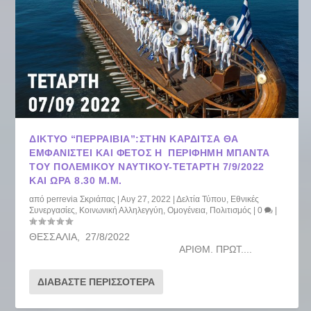
ΔΊΚΤΥΟ “ΠΕΡΡΑΙΒΙΑ”:ΣΤΗΝ ΚΑΡΔΊΤΣΑ ΘΑ
ΕΜΦΑΝΙΣΤΕΊ ΚΑΙ ΦΈΤΟΣ Η ΠΕΡΊΦΗΜΗ ΜΠΆΝΤΑ
ΤΟΥ ΠΟΛΕΜΙΚΟΎ ΝΑΥΤΙΚΟΎ-ΤΕΤΆΡΤΗ 7/9/2022
ΚΑΙ ΏΡΑ 8.30 Μ.Μ.
από
perrevia Σκριάπας
|
Αυγ 27, 2022
|
Δελτία Τύπου
,
Εθνικές
Συνεργασίες
,
Κοινωνική Αλληλεγγύη
,
Ομογένεια
,
Πολιτισμός
|
0
|
ΘΕΣΣΑΛΙΑ, 27/8/2022
ΑΡΙΘΜ. ΠΡΩΤ....
ΔΙΑΒΆΣΤΕ ΠΕΡΙΣΣΌΤΕΡΑ