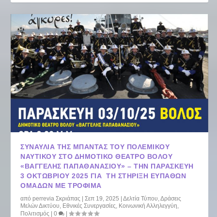
ΣΥΝΑΥΛΊΑ ΤΗΣ ΜΠΆΝΤΑΣ ΤΟΥ ΠΟΛΕΜΙΚΟΎ
ΝΑΥΤΙΚΟΎ ΣΤΟ ΔΗΜΟΤΙΚΌ ΘΈΑΤΡΟ ΒΌΛΟΥ
«ΒΑΓΓΈΛΗΣ ΠΑΠΑΘΑΝΑΣΊΟΥ» – ΤΗΝ ΠΑΡΑΣΚΕΥΉ
3 ΟΚΤΩΒΡΊΟΥ 2025 ΓΙΑ ΤΗ ΣΤΉΡΙΞΗ ΕΥΠΑΘΏΝ
ΟΜΆΔΩΝ ΜΕ ΤΡΌΦΙΜΑ
από
perrevia Σκριάπας
|
Σεπ 19, 2025
|
Δελτία Τύπου
,
Δράσεις
Μελών Δικτύου
,
Εθνικές Συνεργασίες
,
Κοινωνική Αλληλεγγύη
,
Πολιτισμός
|
0
|