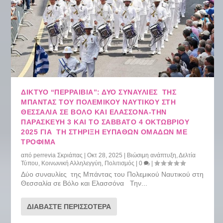
ΔΙΚΤΥΟ “ΠΕΡΡΑΙΒΙΑ”: ΔΎΟ ΣΥΝΑΥΛΊΕΣ ΤΗΣ
ΜΠΆΝΤΑΣ ΤΟΥ ΠΟΛΕΜΙΚΟΎ ΝΑΥΤΙΚΟΎ ΣΤΗ
ΘΕΣΣΑΛΊΑ ΣΕ ΒΌΛΟ ΚΑΙ ΕΛΑΣΣΌΝΑ-ΤΗΝ
ΠΑΡΑΣΚΕΥΉ 3 ΚΑΙ ΤΟ ΣΆΒΒΑΤΟ 4 ΟΚΤΩΒΡΊΟΥ
2025 ΓΙΑ ΤΗ ΣΤΉΡΙΞΗ ΕΥΠΑΘΏΝ ΟΜΆΔΩΝ ΜΕ
ΤΡΌΦΙΜΑ
από
perrevia Σκριάπας
|
Οκτ 28, 2025
|
Βιώσιμη ανάπτυξη
,
Δελτία
Τύπου
,
Κοινωνική Αλληλεγγύη
,
Πολιτισμός
|
0
|
Δύο συναυλίες της Μπάντας του Πολεμικού Ναυτικού στη
Θεσσαλία σε Βόλο και Ελασσόνα Την...
ΔΙΑΒΆΣΤΕ ΠΕΡΙΣΣΌΤΕΡΑ