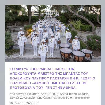
ΤΟ ΔΊΚΤΥΟ «ΠΕΡΡΑΙΒΙΑ» ΤΊΜΗΣΕ ΤΟΝ
ΑΠΟΧΩΡΟΎΝΤΑ ΜΑΈΣΤΡΟ ΤΗΣ ΜΠΆΝΤΑΣ ΤΟΥ
ΠΟΛΕΜΙΚΟΎ ΝΑΥΤΙΚΟΎ ΠΛΩΤΆΡΧΗ ΠΝ Κ. ΓΕΏΡΓΙΟ
ΤΣΙΛΙΜΠΆΡΗ –ΛΑΜΠΡΉ ΤΙΜΗΤΙΚΉ ΤΕΛΕΤΉ ΜΕ
ΠΡΩΤΟΒΟΥΛΊΑ ΤΟΥ ΓΕΝ ΣΤΗΝ ΑΘΉΝΑ
από
perrevia Σκριάπας
|
Απρ 18, 2022
|
Δελτία Τύπου
,
Δράσεις
,
Εθνικές Συνεργασίες
,
Ομογένεια
,
Πολιτισμός
|
0
|
ΒΟΛΟΣ 17/4/2022