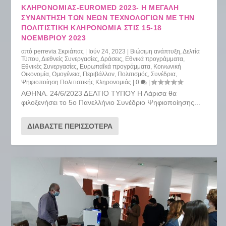
ΚΛΗΡΟΝΟΜΙΆΣ-EUROMED 2023- Η ΜΕΓΆΛΗ
ΣΥΝΆΝΤΗΣΗ ΤΩΝ ΝΈΩΝ ΤΕΧΝΟΛΟΓΙΏΝ ΜΕ ΤΗΝ
ΠΟΛΙΤΙΣΤΙΚΉ ΚΛΗΡΟΝΟΜΙΆ ΣΤΙΣ 15-18
ΝΟΕΜΒΡΊΟΥ 2023
από
perrevia Σκριάπας
|
Ιούν 24, 2023
|
Βιώσιμη ανάπτυξη
,
Δελτία
Τύπου
,
Διεθνείς Συνεργασίες
,
Δράσεις
,
Εθνικά προγράμματα
,
Εθνικές Συνεργασίες
,
Ευρωπαΐκά προγράμματα
,
Κοινωνική
Οικονομία
,
Ομογένεια
,
Περιβάλλον
,
Πολιτισμός
,
Συνέδρια
,
Ψηφιοποίηση Πολιτιστικής Κληρονομιάς
|
0
|
ΑΘΗΝΑ. 24/6/2023 ΔΕΛΤΙΟ ΤΥΠΟΥ Η Λάρισα θα
φιλοξενήσει το 5ο Πανελλήνιο Συνέδριο Ψηφιοποίησης...
ΔΙΑΒΆΣΤΕ ΠΕΡΙΣΣΌΤΕΡΑ