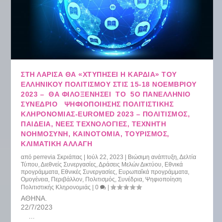
ΣΤΗ ΛΆΡΙΣΑ ΘΑ «ΧΤΥΠΉΣΕΙ Η ΚΑΡΔΙΆ» ΤΟΥ
ΕΛΛΗΝΙΚΟΎ ΠΟΛΙΤΙΣΜΟΎ ΣΤΙΣ 15-18 ΝΟΕΜΒΡΊΟΥ
2023 – ΘΑ ΦΙΛΟΞΕΝΉΣΕΙ ΤΟ 5Ο ΠΑΝΕΛΛΉΝΙΟ
ΣΥΝΈΔΡΙΟ ΨΗΦΙΟΠΟΊΗΣΗΣ ΠΟΛΙΤΙΣΤΙΚΉΣ
ΚΛΗΡΟΝΟΜΙΆΣ-EUROMED 2023 – ΠΟΛΙΤΙΣΜΌΣ,
ΠΑΙΔΕΊΑ, ΝΈΕΣ ΤΕΧΝΟΛΟΓΊΕΣ, ΤΕΧΝΗΤΉ
ΝΟΗΜΟΣΎΝΗ, ΚΑΙΝΟΤΟΜΊΑ, ΤΟΥΡΙΣΜΌΣ,
ΚΛΙΜΑΤΙΚΉ ΑΛΛΑΓΉ
από
perrevia Σκριάπας
|
Ιούλ 22, 2023
|
Βιώσιμη ανάπτυξη
,
Δελτία
Τύπου
,
Διεθνείς Συνεργασίες
,
Δράσεις Μελών Δικτύου
,
Εθνικά
προγράμματα
,
Εθνικές Συνεργασίες
,
Ευρωπαΐκά προγράμματα
,
Ομογένεια
,
Περιβάλλον
,
Πολιτισμός
,
Συνέδρια
,
Ψηφιοποίηση
Πολιτιστικής Κληρονομιάς
|
0
|
ΑΘΗΝΑ.
22/7/2023
...