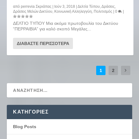
από
perrevia Σκριάπας
|
Ιούν 3, 2018
|
Δελτία Τύπου
,
Δράσεις
,
Δράσεις Μελών Δικτύου
,
Κοινωνική Αλληλεγγύη
,
Πολιτισμός
|
0
|
ΔΕΛΤΙΟ ΤΥΠΟΥ Μια ακόμα πρωτοβουλία του Δικτύου
“ΠΕΡΡΑΙΒΙΑ” για καλό σκοπό Μεγάλες...
ΔΙΑΒΆΣΤΕ ΠΕΡΙΣΣΌΤΕΡΑ
1
2
KΑΤΗΓΟΡΊΕΣ
Blog Posts