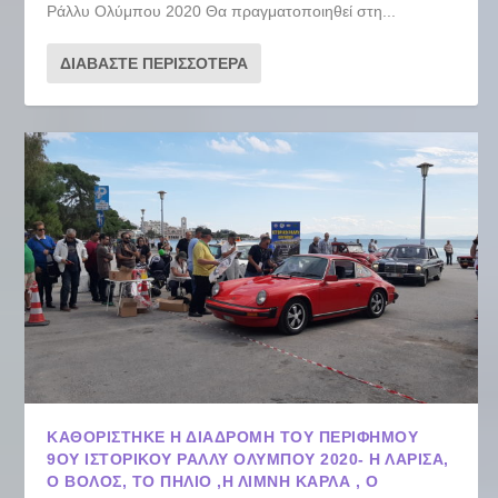
Ράλλυ Ολύμπου 2020 Θα πραγματοποιηθεί στη...
ΔΙΑΒΆΣΤΕ ΠΕΡΙΣΣΌΤΕΡΑ
ΚΑΘΟΡΊΣΤΗΚΕ Η ΔΙΑΔΡΟΜΉ ΤΟΥ ΠΕΡΊΦΗΜΟΥ
9ΟΥ ΙΣΤΟΡΙΚΟΎ ΡΆΛΛΥ ΟΛΎΜΠΟΥ 2020- Η ΛΆΡΙΣΑ,
Ο ΒΌΛΟΣ, ΤΟ ΠΉΛΙΟ ,Η ΛΊΜΝΗ ΚΆΡΛΑ , Ο