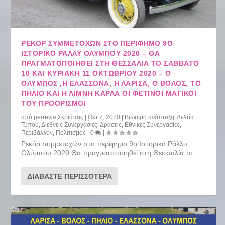
ΡΕΚΌΡ ΣΥΜΜΕΤΟΧΏΝ ΣΤΟ ΠΕΡΊΦΗΜΟ 9Ο
ΙΣΤΟΡΙΚΌ ΡΆΛΛΥ ΟΛΎΜΠΟΥ 2020 – ΘΑ
ΠΡΑΓΜΑΤΟΠΟΙΗΘΕΊ ΣΤΗ ΘΕΣΣΑΛΊΑ ΤΟ ΣΆΒΒΑΤΟ
10 ΚΑΙ ΚΥΡΙΑΚΉ 11 ΟΚΤΩΒΡΊΟΥ 2020 – Ο
ΌΛΥΜΠΟΣ ,Η ΕΛΑΣΣΌΝΑ, Η ΛΆΡΙΣΑ, Ο ΒΌΛΟΣ, ΤΟ
ΠΉΛΙΟ ΚΑΙ Η ΛΊΜΝΗ ΚΆΡΛΑ ΟΙ ΦΕΤΙΝΟΊ ΜΑΓΙΚΟΊ
ΤΟΥ ΠΡΟΟΡΙΣΜΟΊ
από
perrevia Σκριάπας
|
Οκτ 7, 2020
|
Βιώσιμη ανάπτυξη
,
Δελτία
Τύπου
,
Διεθνείς Συνεργασίες
,
Δράσεις
,
Εθνικές Συνεργασίες
,
Περιβάλλον
,
Πολιτισμός
|
0
|
Ρεκόρ συμμετοχών στο περίφημο 9ο Ιστορικό Ράλλυ
Ολύμπου 2020 Θα πραγματοποιηθεί στη Θεσσαλία το...
ΔΙΑΒΆΣΤΕ ΠΕΡΙΣΣΌΤΕΡΑ