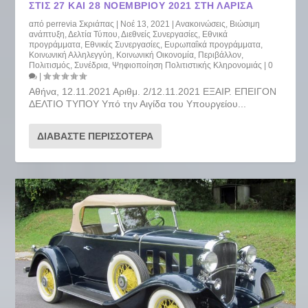
ΣΤΙΣ 27 ΚΑΙ 28 ΝΟΕΜΒΡΊΟΥ 2021 ΣΤΗ ΛΆΡΙΣΑ
από
perrevia Σκριάπας
|
Νοέ 13, 2021
|
Ανακοινώσεις
,
Βιώσιμη
ανάπτυξη
,
Δελτία Τύπου
,
Διεθνείς Συνεργασίες
,
Εθνικά
προγράμματα
,
Εθνικές Συνεργασίες
,
Ευρωπαΐκά προγράμματα
,
Κοινωνική Αλληλεγγύη
,
Κοινωνική Οικονομία
,
Περιβάλλον
,
Πολιτισμός
,
Συνέδρια
,
Ψηφιοποίηση Πολιτιστικής Κληρονομιάς
|
0
|
Αθήνα, 12.11.2021 Αριθμ. 2/12.11.2021 ΕΞΑΙΡ. ΕΠΕΙΓΟΝ
ΔΕΛΤΙΟ ΤΥΠΟΥ Υπό την Αιγίδα του Υπουργείου...
ΔΙΑΒΆΣΤΕ ΠΕΡΙΣΣΌΤΕΡΑ