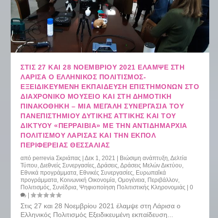
ΣΤΙΣ 27 ΚΑΙ 28 ΝΟΕΜΒΡΊΟΥ 2021 ΈΛΑΜΨΕ ΣΤΗ
ΛΆΡΙΣΑ Ο ΕΛΛΗΝΙΚΌΣ ΠΟΛΙΤΙΣΜΌΣ-
ΕΞΕΙΔΙΚΕΥΜΈΝΗ ΕΚΠΑΊΔΕΥΣΗ ΕΠΙΣΤΗΜΌΝΩΝ ΣΤΟ
ΔΙΑΧΡΟΝΙΚΌ ΜΟΥΣΕΊΟ ΚΑΙ ΣΤΗ ΔΗΜΟΤΙΚΉ
ΠΙΝΑΚΟΘΉΚΗ – ΜΙΑ ΜΕΓΆΛΗ ΣΥΝΕΡΓΑΣΊΑ ΤΟΥ
ΠΑΝΕΠΙΣΤΗΜΊΟΥ ΔΥΤΙΚΉΣ ΑΤΤΙΚΉΣ ΚΑΙ ΤΟΥ
ΔΙΚΤΎΟΥ «ΠΕΡΡΑΙΒΙΑ» ΜΕ ΤΗΝ ΑΝΤΙΔΗΜΑΡΧΊΑ
ΠΟΛΙΤΙΣΜΟΎ ΛΆΡΙΣΑΣ ΚΑΙ ΤΗΝ ΕΚΠΟΛ
ΠΕΡΙΦΈΡΕΙΑΣ ΘΕΣΣΑΛΊΑΣ
από
perrevia Σκριάπας
|
Δεκ 1, 2021
|
Βιώσιμη ανάπτυξη
,
Δελτία
Τύπου
,
Διεθνείς Συνεργασίες
,
Δράσεις
,
Δράσεις Μελών Δικτύου
,
Εθνικά προγράμματα
,
Εθνικές Συνεργασίες
,
Ευρωπαΐκά
προγράμματα
,
Κοινωνική Οικονομία
,
Ομογένεια
,
Περιβάλλον
,
Πολιτισμός
,
Συνέδρια
,
Ψηφιοποίηση Πολιτιστικής Κληρονομιάς
|
0
|
Στις 27 και 28 Νοεμβρίου 2021 έλαμψε στη Λάρισα ο
Ελληνικός Πολιτισμός Εξειδικευμένη εκπαίδευση...