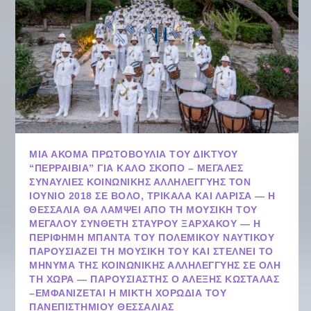
ΜΙΑ ΑΚΌΜΑ ΠΡΩΤΟΒΟΥΛΊΑ ΤΟΥ ΔΙΚΤΎΟΥ
“ΠΕΡΡΑΙΒΙΑ” ΓΙΑ ΚΑΛΌ ΣΚΟΠΌ – ΜΕΓΆΛΕΣ
ΣΥΝΑΥΛΊΕΣ ΚΟΙΝΩΝΙΚΉΣ ΑΛΛΗΛΕΓΓΎΗΣ ΤΟΝ
ΙΟΎΝΙΟ 2018 ΣΕ ΒΌΛΟ, ΤΡΊΚΑΛΑ ΚΑΙ ΛΆΡΙΣΑ — Η
ΘΕΣΣΑΛΊΑ ΘΑ ΛΆΜΨΕΙ ΑΠΌ ΤΗ ΜΟΥΣΙΚΉ ΤΟΥ
ΜΕΓΆΛΟΥ ΣΥΝΘΈΤΗ ΣΤΑΥΡΟΥ ΞΑΡΧΑΚΟΥ — Η
ΠΕΡΊΦΗΜΗ ΜΠΆΝΤΑ ΤΟΥ ΠΟΛΕΜΙΚΟΎ ΝΑΥΤΙΚΟΎ
ΠΑΡΟΥΣΙΆΖΕΙ ΤΗ ΜΟΥΣΙΚΉ ΤΟΥ ΚΑΙ ΣΤΈΛΝΕΙ ΤΟ
ΜΉΝΥΜΑ ΤΗΣ ΚΟΙΝΩΝΙΚΗΣ ΑΛΛΗΛΕΓΓΥΗΣ ΣΕ ΌΛΗ
ΤΗ ΧΏΡΑ — ΠΑΡΟΥΣΙΑΣΤΉΣ Ο ΑΛΈΞΗΣ ΚΩΣΤΆΛΑΣ
–ΕΜΦΑΝΊΖΕΤΑΙ Η ΜΙΚΤΉ ΧΟΡΩΔΊΑ ΤΟΥ
ΠΑΝΕΠΙΣΤΗΜΊΟΥ ΘΕΣΣΑΛΊΑΣ