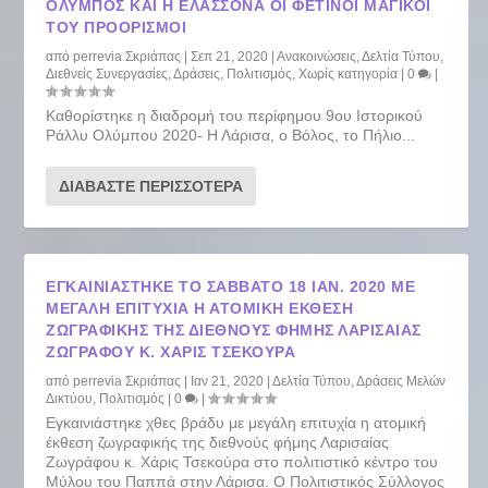
ΌΛΥΜΠΟΣ ΚΑΙ Η ΕΛΑΣΣΌΝΑ ΟΙ ΦΕΤΙΝΟΊ ΜΑΓΙΚΟΊ
ΤΟΥ ΠΡΟΟΡΙΣΜΟΊ
από
perrevia Σκριάπας
|
Σεπ 21, 2020
|
Ανακοινώσεις
,
Δελτία Τύπου
,
Διεθνείς Συνεργασίες
,
Δράσεις
,
Πολιτισμός
,
Χωρίς κατηγορία
|
0
|
Καθορίστηκε η διαδρομή του περίφημου 9ου Ιστορικού
Ράλλυ Ολύμπου 2020- Η Λάρισα, ο Βόλος, το Πήλιο...
ΔΙΑΒΆΣΤΕ ΠΕΡΙΣΣΌΤΕΡΑ
ΕΓΚΑΙΝΙΆΣΤΗΚΕ ΤΟ ΣΆΒΒΑΤΟ 18 ΙΑΝ. 2020 ΜΕ
ΜΕΓΆΛΗ ΕΠΙΤΥΧΊΑ Η ΑΤΟΜΙΚΉ ΈΚΘΕΣΗ
ΖΩΓΡΑΦΙΚΉΣ ΤΗΣ ΔΙΕΘΝΟΎΣ ΦΉΜΗΣ ΛΑΡΙΣΑΊΑΣ
ΖΩΓΡΆΦΟΥ Κ. ΧΆΡΙΣ ΤΣΕΚΟΎΡΑ
από
perrevia Σκριάπας
|
Ιαν 21, 2020
|
Δελτία Τύπου
,
Δράσεις Μελών
Δικτύου
,
Πολιτισμός
|
0
|
Εγκαινιάστηκε χθες βράδυ με μεγάλη επιτυχία η ατομική
έκθεση ζωγραφικής της διεθνούς φήμης Λαρισαίας
Ζωγράφου κ. Χάρις Τσεκούρα στο πολιτιστικό κέντρο του
Μύλου του Παππά στην Λάρισα. Ο Πολιτιστικός Σύλλογος