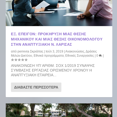
ΕΞ. ΕΠΕΙΓΟΝ: ΠΡΟΚΗΡΥΞΗ ΜΙΑΣ ΘΕΣΗΣ
ΜΗΧΑΝΙΚΟΥ ΚΑΙ ΜΙΑΣ ΘΕΣΗΣ ΟΙΚΟΝΟΜΟΛΟΓΟΥ
ΣΤΗΝ ΑΝΑΠΤΥΞΙΑΚΗ Ν. ΛΑΡΙΣΑΣ
από
perrevia Σκριάπας
|
Ιούλ 3, 2019
|
Ανακοινώσεις
,
Δράσεις
Μελών Δικτύου
,
Εθνικά προγράμματα
,
Εθνικές Συνεργασίες
|
0
|
ΑΝΑΚΟΙΝΩΣΗ ΥΠ΄ΑΡΙΘΜ. ΣΟΧ 1/2019 ΣΥΝΑΨΗΣ
ΣΥΜΒΑΣΗΣ ΕΡΓΑΣΙΑΣ ΟΡΙΣΜΕΝΟΥ ΧΡΟΝΟΥ Η
ΑΝΑΠΤΥΞΙΑΚΗ ΕΤΑΙΡΕΙΑ...
ΔΙΑΒΆΣΤΕ ΠΕΡΙΣΣΌΤΕΡΑ