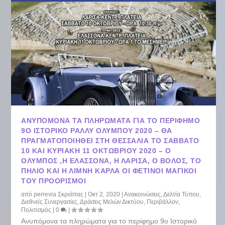
ΑΝΥΠΌΜΟΝΑ ΤΑ ΠΛΗΡΏΜΑΤΑ ΓΙΑ ΤΟ ΠΕΡΊΦΗΜΟ
9Ο ΙΣΤΟΡΙΚΌ ΡΆΛΛΥ ΟΛΎΜΠΟΥ 2020 – ΘΑ
ΠΡΑΓΜΑΤΟΠΟΙΗΘΕΊ ΣΤΗ ΘΕΣΣΑΛΊΑ ΤΟ ΣΆΒΒΑΤΟ
10 ΚΑΙ ΚΥΡΙΑΚΉ 11 ΟΚΤΩΒΡΊΟΥ 2020 – Ο
ΌΛΥΜΠΟΣ ,Η ΕΛΑΣΣΌΝΑ, Η ΛΆΡΙΣΑ, Ο ΒΌΛΟΣ, ΤΟ
ΠΉΛΙΟ ΚΑΙ Η ΛΊΜΝΗ ΚΆΡΛΑ ΟΙ ΦΕΤΙΝΟΊ ΜΑΓΙΚΟΊ
ΤΟΥ ΠΡΟΟΡΙΣΜΟΊ
από
perrevia Σκριάπας
|
Οκτ 2, 2020
|
Ανακοινώσεις
,
Δελτία Τύπου
,
Διεθνείς Συνεργασίες
,
Δράσεις Μελών Δικτύου
,
Περιβάλλον
,
Πολιτισμός
|
0
|
Ανυπόμονα τα πληρώματα για το περίφημο 9ο Ιστορικό