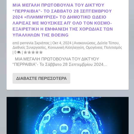
ΜΙΑ ΜΕΓΑΛΗ ΠΡΩΤΟΒΟΥΛΙΑ ΤΟΥ ΔΙΚΤΥΟΥ
“ΠΕΡΡΑΙΒΙΑ”- ΤΟ ΣΆΒΒΑΤΟ 28 ΣΕΠΤΕΜΒΡΊΟΥ
2024 «ΠΛΗΜΜΎΡΙΣΕ» ΤΟ ΔΗΜΟΤΙΚΌ ΩΔΕΊΟ
ΛΆΡΙΣΑΣ ΜΕ ΜΟΥΣΙΚΈΣ ΑΠ’ ΌΛΟ ΤΟΝ ΚΌΣΜΟ-
ΕΞΑΙΡΕΤΙΚΉ Η ΕΜΦΆΝΙΣΗ ΤΗΣ ΧΟΡΩΔΊΑΣ ΤΩΝ
ΥΠΑΛΛΉΛΩΝ ΤΗΣ BOEING
από
perrevia Σκριάπας
|
Οκτ 4, 2024
|
Ανακοινώσεις
,
Δελτία Τύπου
,
Διεθνείς Συνεργασίες
,
Κοινωνική Αλληλεγγύη
,
Ομογένεια
,
Πολιτισμός
|
0
|
ΜΙΑ ΜΕΓΑΛΗ ΠΡΩΤΟΒΟΥΛΙΑ ΤΟΥ ΔΙΚΤΥΟΥ
“ΠΕΡΡΑΙΒΙΑ”- Το Σάββατο 28 Σεπτεμβρίου 2024...
ΔΙΑΒΆΣΤΕ ΠΕΡΙΣΣΌΤΕΡΑ