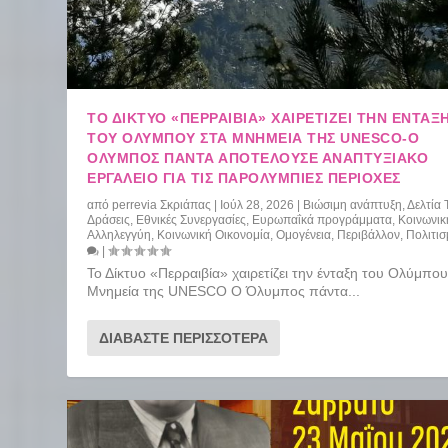
ΤΟ ΔΊΚΤΥΟ «ΠΕΡΡΑΙΒΊΑ» ΧΑΙΡΕΤΊΖΕΙ ΤΗΝ ΈΝΤΑΞ
ΤΟΥ ΟΛΎΜΠΟΥ ΣΤΑ ΜΝΗΜΕΊΑ ΤΗΣ UNESCO-Ο
ΌΛΥΜΠΟΣ ΠΆΝΤΑ ΑΠΟΤΕΛΟΎΣΕ ΑΝΑΠΤΥΞΙΑΚΌ
ΕΡΓΑΛΕΊΟ ΓΙΑ ΤΙΣ ΠΑΡΟΛΎΜΠΙΕΣ ΠΕΡΙΟΧΈΣ
από
perrevia Σκριάπας
|
Ιούλ 28, 2026
|
Βιώσιμη ανάπτυξη
,
Δελτία
Δράσεις
,
Εθνικές Συνεργασίες
,
Ευρωπαΐκά προγράμματα
,
Κοινωνικ
Αλληλεγγύη
,
Κοινωνική Οικονομία
,
Ομογένεια
,
Περιβάλλον
,
Πολιτι
|
Το Δίκτυο «Περραιβία» χαιρετίζει την ένταξη του Ολύμπο
Μνημεία της UNESCO Ο Όλυμπος πάντα...
ΔΙΑΒΆΣΤΕ ΠΕΡΙΣΣΌΤΕΡΑ