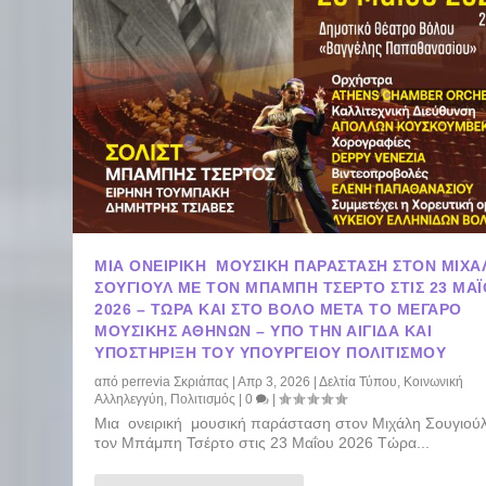
ΜΙΑ ΟΝΕΙΡΙΚΉ ΜΟΥΣΙΚΉ ΠΑΡΆΣΤΑΣΗ ΣΤΟΝ ΜΙΧΆ
ΣΟΥΓΙΟΎΛ ΜΕ ΤΟΝ ΜΠΆΜΠΗ ΤΣΈΡΤΟ ΣΤΙΣ 23 ΜΑΪ
2026 – TΏΡΑ ΚΑΙ ΣΤΟ ΒΌΛΟ ΜΕΤΆ ΤΟ ΜΈΓΑΡΟ
ΜΟΥΣΙΚΉΣ ΑΘΗΝΏΝ – ΥΠΌ ΤΗΝ ΑΙΓΊΔΑ ΚΑΙ
ΥΠΟΣΤΉΡΙΞΗ ΤΟΥ ΥΠΟΥΡΓΕΊΟΥ ΠΟΛΙΤΙΣΜΟΎ
από
perrevia Σκριάπας
|
Απρ 3, 2026
|
Δελτία Τύπου
,
Κοινωνική
Αλληλεγγύη
,
Πολιτισμός
|
0
|
Μια ονειρική μουσική παράσταση στον Μιχάλη Σουγιούλ
τον Μπάμπη Τσέρτο στις 23 Μαΐου 2026 Tώρα...