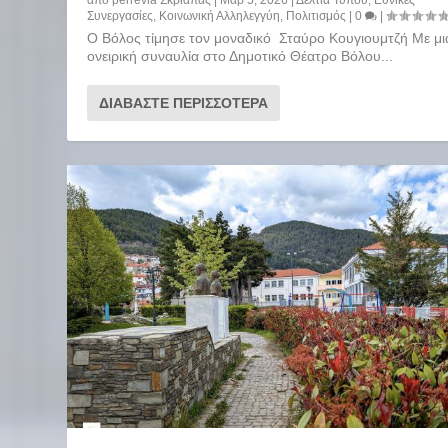
από
perrevia Σκριάπας
|
Μαρ 5, 2026
|
Δελτία Τύπου
,
Εθνικές
Συνεργασίες
,
Κοινωνική Αλληλεγγύη
,
Πολιτισμός
|
0
|
Ο Βόλος τίμησε τον μοναδικό Σταύρο Κουγιουμτζή Με μι
ονειρική συναυλία στο Δημοτικό Θέατρο Βόλου...
ΔΙΑΒΆΣΤΕ ΠΕΡΙΣΣΌΤΕΡΑ