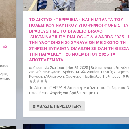
ΤΟ ΔΊΚΤΥΟ «ΠΕΡΡΑΙΒΙΑ» ΚΑΙ Η ΜΠΆΝΤΑ ΤΟΥ
ΠΟΛΕΜΙΚΟΎ ΝΑΥΤΙΚΟΎ ΥΠΟΨΉΦΙΟΙ ΦΟΡΕΊΣ ΓΙΑ
ΒΡΆΒΕΥΣΗ ΜΕ ΤΟ ΒΡΑΒΕΊΟ BRAVO
SUSTAINABILITY DIALOGUE & AWARDS 2025 
ΤΗΝ ΥΛΟΠΟΊΗΣΗ 30 ΣΥΝΑΥΛΙΏΝ ΜΕ ΣΚΟΠΌ ΤΗ
ΤΈΣ
ΣΤΉΡΙΞΗ ΕΥΠΑΘΏΝ ΟΜΆΔΩΝ ΣΕ ΌΛΗ ΤΗ ΘΕΣΣΑ
ΤΗΝ ΠΑΡΑΣΚΕΥΉ 28 ΝΟΕΜΒΡΊΟΥ 2025 ΤΑ
ΑΠΟΤΕΛΈΣΜΑΤΑ
Τύπου
,
από
perrevia Σκριάπας
|
Νοέ 25, 2025
|
Βιώσιμη ανάπτυξη
,
Δελτ
Διεθνείς Συνεργασίες
,
Δράσεις Μελών Δικτύου
,
Εθνικές Συνεργασ
νομία
,
Κοινωνική Αλληλεγγύη
,
Ομογένεια
,
Περιβάλλον
,
Πολιτισμός
|
0
στικής
Το Δίκτυο «ΠΕΡΡΑΙΒΙΑ» και η Μπάντα του Πολεμικού 
υποψήφιοι Φορείς για βράβευση με το...
ΔΙΑΒΆΣΤΕ ΠΕΡΙΣΣΌΤΕΡΑ