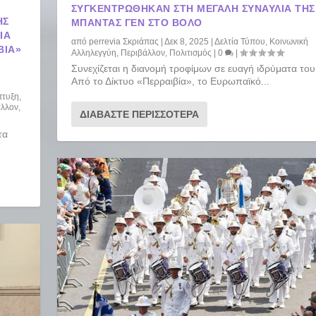
Ο
ΣΥΓΚΕΝΤΡΏΘΗΚΑΝ ΣΤΗ ΜΕΓΆΛΗ ΣΥΝΑΥΛΊΑ ΤΗΣ
ΗΣ
ΜΠΆΝΤΑΣ ΓΕΝ ΣΤΟ ΒΌΛΟ
ΊΑ
από
perrevia Σκριάπας
|
Δεκ 8, 2025
|
Δελτία Τύπου
,
Κοινωνική
ΒΊΑ»
Αλληλεγγύη
,
Περιβάλλον
,
Πολιτισμός
|
0
|
Συνεχίζεται η διανομή τροφίμων σε ευαγή ιδρύματα το
Από το Δίκτυο «Περραιβία», το Ευρωπαϊκό...
πτυξη
,
άλλον
,
ΔΙΑΒΆΣΤΕ ΠΕΡΙΣΣΌΤΕΡΑ
τα