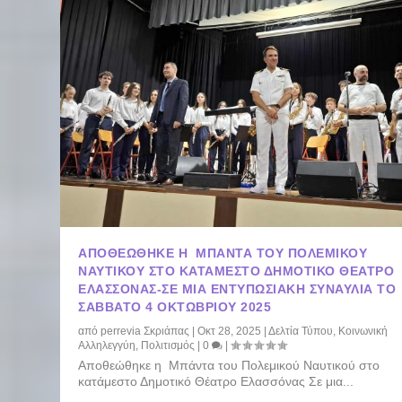
ΑΠΟΘΕΏΘΗΚΕ Η ΜΠΆΝΤΑ ΤΟΥ ΠΟΛΕΜΙΚΟΎ
ΝΑΥΤΙΚΟΎ ΣΤΟ ΚΑΤΆΜΕΣΤΟ ΔΗΜΟΤΙΚΌ ΘΈΑΤΡΟ
ΕΛΑΣΣΌΝΑΣ-ΣΕ ΜΙΑ ΕΝΤΥΠΩΣΙΑΚΉ ΣΥΝΑΥΛΊΑ ΤΟ
ΣΆΒΒΑΤΟ 4 ΟΚΤΩΒΡΊΟΥ 2025
από
perrevia Σκριάπας
|
Οκτ 28, 2025
|
Δελτία Τύπου
,
Κοινωνική
Αλληλεγγύη
,
Πολιτισμός
|
0
|
Αποθεώθηκε η Μπάντα του Πολεμικού Ναυτικού στο
κατάμεστο Δημοτικό Θέατρο Ελασσόνας Σε μια...