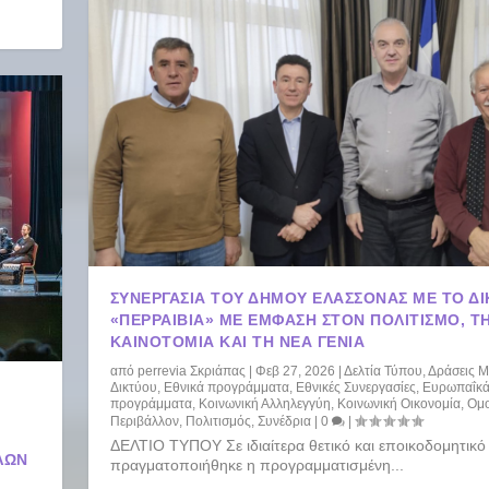
ΣΥΝΕΡΓΑΣΊΑ ΤΟΥ ΔΉΜΟΥ ΕΛΑΣΣΌΝΑΣ ΜΕ ΤΟ Δ
«ΠΕΡΡΑΙΒΊΑ» ΜΕ ΈΜΦΑΣΗ ΣΤΟΝ ΠΟΛΙΤΙΣΜΌ, Τ
ΚΑΙΝΟΤΟΜΊΑ ΚΑΙ ΤΗ ΝΈΑ ΓΕΝΙΆ
από
perrevia Σκριάπας
|
Φεβ 27, 2026
|
Δελτία Τύπου
,
Δράσεις 
Δικτύου
,
Εθνικά προγράμματα
,
Εθνικές Συνεργασίες
,
Ευρωπαΐκ
προγράμματα
,
Κοινωνική Αλληλεγγύη
,
Κοινωνική Οικονομία
,
Ομο
Περιβάλλον
,
Πολιτισμός
,
Συνέδρια
|
0
|
ΔΕΛΤΙΟ ΤΥΠΟΥ Σε ιδιαίτερα θετικό και εποικοδομητικό
ΛΩΝ
πραγματοποιήθηκε η προγραμματισμένη...