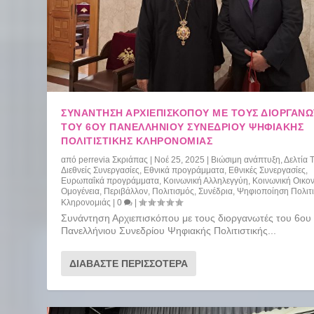
ΣΥΝΆΝΤΗΣΗ ΑΡΧΙΕΠΙΣΚΌΠΟΥ ΜΕ ΤΟΥΣ ΔΙΟΡΓΑΝΩ
ΤΟΥ 6ΟΥ ΠΑΝΕΛΛΉΝΙΟΥ ΣΥΝΕΔΡΊΟΥ ΨΗΦΙΑΚΉΣ
ΠΟΛΙΤΙΣΤΙΚΉΣ ΚΛΗΡΟΝΟΜΙΆΣ
από
perrevia Σκριάπας
|
Νοέ 25, 2025
|
Βιώσιμη ανάπτυξη
,
Δελτία 
Διεθνείς Συνεργασίες
,
Εθνικά προγράμματα
,
Εθνικές Συνεργασίες
,
Ευρωπαΐκά προγράμματα
,
Κοινωνική Αλληλεγγύη
,
Κοινωνική Οικο
Ομογένεια
,
Περιβάλλον
,
Πολιτισμός
,
Συνέδρια
,
Ψηφιοποίηση Πολιτι
Κληρονομιάς
|
0
|
Συνάντηση Αρχιεπισκόπου με τους διοργανωτές του 6ου
Πανελλήνιου Συνεδρίου Ψηφιακής Πολιτιστικής...
ΔΙΑΒΆΣΤΕ ΠΕΡΙΣΣΌΤΕΡΑ