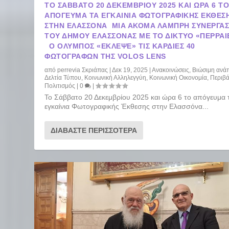
ΤΟ ΣΆΒΒΑΤΟ 20 ΔΕΚΕΜΒΡΊΟΥ 2025 ΚΑΙ ΏΡΑ 6 Τ
ΑΠΌΓΕΥΜΑ ΤΑ ΕΓΚΑΊΝΙΑ ΦΩΤΟΓΡΑΦΙΚΉΣ ΈΚΘΕΣ
ΣΤΗΝ ΕΛΑΣΣΌΝΑ ΜΙΑ ΑΚΌΜΑ ΛΑΜΠΡΉ ΣΥΝΕΡΓΑΣ
ΤΟΥ ΔΉΜΟΥ ΕΛΑΣΣΌΝΑΣ ΜΕ ΤΟ ΔΊΚΤΥΟ «ΠΕΡΡΑΙ
Ο ΌΛΥΜΠΟΣ «ΈΚΛΕΨΕ» ΤΙΣ ΚΑΡΔΙΈΣ 40
ΦΩΤΟΓΡΆΦΩΝ ΤΗΣ VOLOS LENS
από
perrevia Σκριάπας
|
Δεκ 19, 2025
|
Ανακοινώσεις
,
Βιώσιμη ανά
Δελτία Τύπου
,
Κοινωνική Αλληλεγγύη
,
Κοινωνική Οικονομία
,
Περιβ
Πολιτισμός
|
0
|
Το Σάββατο 20 Δεκεμβρίου 2025 και ώρα 6 το απόγευμα 
εγκαίνια Φωτογραφικής Έκθεσης στην Ελασσόνα...
ΔΙΑΒΆΣΤΕ ΠΕΡΙΣΣΌΤΕΡΑ