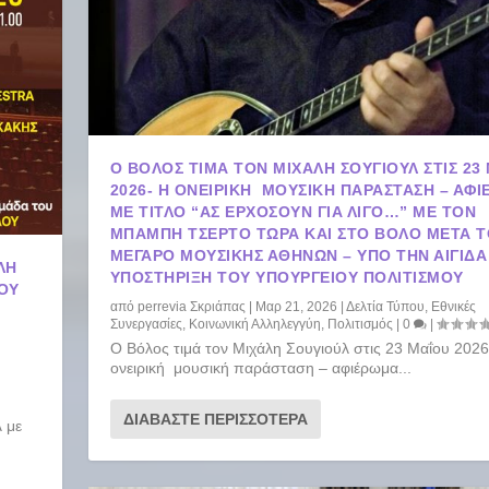
Ο ΒΌΛΟΣ ΤΙΜΆ ΤΟΝ ΜΙΧΆΛΗ ΣΟΥΓΙΟΎΛ ΣΤΙΣ 23 Μ
2026- Η ΟΝΕΙΡΙΚΉ ΜΟΥΣΙΚΉ ΠΑΡΆΣΤΑΣΗ – ΑΦ
ΜΕ ΤΊΤΛΟ “ΑΣ ΕΡΧΌΣΟΥΝ ΓΙΑ ΛΊΓΟ…” ΜΕ ΤΟΝ
ΜΠΆΜΠΗ ΤΣΈΡΤΟ TΏΡΑ ΚΑΙ ΣΤΟ ΒΌΛΟ ΜΕΤΆ 
ΜΈΓΑΡΟ ΜΟΥΣΙΚΉΣ ΑΘΗΝΏΝ – ΥΠΌ ΤΗΝ ΑΙΓΊΔΑ
ΛΗ
ΥΠΟΣΤΉΡΙΞΗ ΤΟΥ ΥΠΟΥΡΓΕΊΟΥ ΠΟΛΙΤΙΣΜΟΎ
́ΟΥ
από
perrevia Σκριάπας
|
Μαρ 21, 2026
|
Δελτία Τύπου
,
Εθνικές
Συνεργασίες
,
Κοινωνική Αλληλεγγύη
,
Πολιτισμός
|
0
|
Ο Βόλος τιμά τον Μιχάλη Σουγιούλ στις 23 Μαΐου 202
ονειρική μουσική παράσταση – αφιέρωμα...
ΔΙΑΒΆΣΤΕ ΠΕΡΙΣΣΌΤΕΡΑ
 με