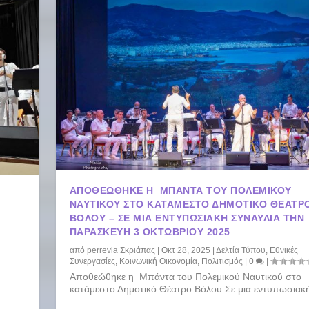
ΑΠΟΘΕΏΘΗΚΕ Η ΜΠΆΝΤΑ ΤΟΥ ΠΟΛΕΜΙΚΟΎ
ΝΑΥΤΙΚΟΎ ΣΤΟ ΚΑΤΆΜΕΣΤΟ ΔΗΜΟΤΙΚΌ ΘΈΑΤΡ
ΒΌΛΟΥ – ΣΕ ΜΙΑ ΕΝΤΥΠΩΣΙΑΚΉ ΣΥΝΑΥΛΊΑ ΤΗΝ
ΠΑΡΑΣΚΕΥΉ 3 ΟΚΤΩΒΡΊΟΥ 2025
από
perrevia Σκριάπας
|
Οκτ 28, 2025
|
Δελτία Τύπου
,
Εθνικές
Συνεργασίες
,
Κοινωνική Οικονομία
,
Πολιτισμός
|
0
|
Αποθεώθηκε η Μπάντα του Πολεμικού Ναυτικού στο
κατάμεστο Δημοτικό Θέατρο Βόλου Σε μια εντυπωσιακή