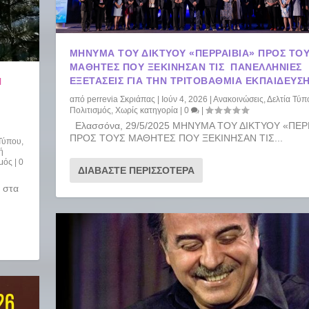
ΜΗΝΥΜΑ ΤΟΥ ΔΙΚΤΥΟΥ «ΠΕΡΡΑΙΒΙΑ» ΠΡΟΣ ΤΟ
ΜΑΘΗΤΕΣ ΠΟΥ ΞΕΚΙΝΗΣΑΝ ΤΙΣ ΠΑΝΕΛΛΗΝΙΕΣ
ΕΞΕΤΑΣΕΙΣ ΓΙΑ ΤΗΝ ΤΡΙΤΟΒΑΘΜΙΑ ΕΚΠΑΙΔΕΥΣ
Η
από
perrevia Σκριάπας
|
Ιούν 4, 2026
|
Ανακοινώσεις
,
Δελτία Τύπ
Πολιτισμός
,
Χωρίς κατηγορία
|
0
|
Ελασσόνα, 29/5/2025 ΜΗΝΥΜΑ ΤΟΥ ΔΙΚΤΥΟΥ «ΠΕΡ
ΠΡΟΣ ΤΟΥΣ ΜΑΘΗΤΕΣ ΠΟΥ ΞΕΚΙΝΗΣΑΝ ΤΙΣ...
 Τύπου
,
ή
σμός
|
0
ΔΙΑΒΆΣΤΕ ΠΕΡΙΣΣΌΤΕΡΑ
υ στα