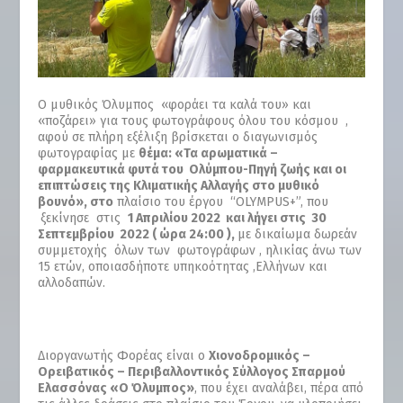
Ο μυθικός Όλυμπος «φοράει τα καλά του» και
«ποζάρει» για τους φωτογράφους όλου του κόσμου ,
αφού σε πλήρη εξέλιξη βρίσκεται ο διαγωνισμός
φωτογραφίας με
θέμα: «Τα αρωματικά –
φαρμακευτικά φυτά του Ολύμπου-Πηγή ζωής και οι
επιπτώσεις της Κλιματικής Αλλαγής στο μυθικό
βουνό», στο
πλαίσιο του έργου “OLYMPUS+”, που
ξεκίνησε στις
1 Απριλίου 2022 και λήγει στις 30
Σεπτεμβρίου 2022 ( ώρα 24:00 ),
με δικαίωμα δωρεάν
συμμετοχής όλων των φωτογράφων , ηλικίας άνω των
15 ετών, οποιασδήποτε υπηκοότητας ,Ελλήνων και
αλλοδαπών.
Διοργανωτής Φορέας είναι ο
Χιονοδρομικός –
Ορειβατικός – Περιβαλλοντικός Σύλλογος Σπαρμού
Ελασσόνας «
O
Όλυμπος»
, που έχει αναλάβει, πέρα από