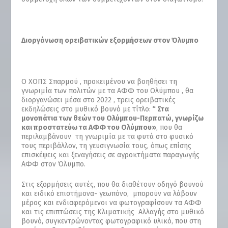
Διοργάνωση ορειβατικών εξορμήσεων στον Όλυμπο
Ο ΧΟΠΣ Σπαρμού , προκειμένου να βοηθήσει τη
γνωριμία των πολιτών με τα ΑΦΦ του Ολύμπου , θα
διοργανώσει μέσα στο 2022 , τρεις ορειβατικές
εκδηλώσεις στο μυθικό βουνό με τίτλο:
“ Στα
μονοπάτια των θεών του Ολύμπου-Περπατώ, γνωρίζω
και προστατεύω τα ΑΦΦ του Ολύμπου»
, που θα
περιλαμβάνουν τη γνωριμία με τα φυτά στο φυσικό
τους περιβάλλον, τη γευσιγνωσία τους, όπως επίσης
επισκέψεις και ξεναγήσεις σε αγροκτήματα παραγωγής
ΑΦΦ στον Όλυμπο.
Στις εξορμήσεις αυτές, που θα διαθέτουν οδηγό βουνού
και ειδικό επιστήμονα- γεωπόνο, μπορούν να λάβουν
μέρος και ενδιαφερόμενοι να φωτογραφίσουν τα ΑΦΦ
και τις επιπτώσεις της Κλιματικής Αλλαγής στο μυθικό
βουνό, συγκεντρώνοντας φωτογραφικό υλικό, που στη