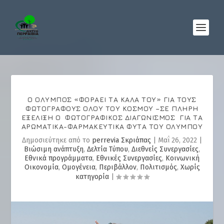
Ο ΌΛΥΜΠΟΣ «ΦΟΡΆΕΙ ΤΑ ΚΑΛΆ ΤΟΥ» ΓΙΑ ΤΟΥΣ
ΦΩΤΟΓΡΆΦΟΥΣ ΌΛΟΥ ΤΟΥ ΚΌΣΜΟΥ –ΣΕ ΠΛΉΡΗ
ΕΞΈΛΙΞΗ Ο ΦΩΤΟΓΡΑΦΙΚΌΣ ΔΙΑΓΩΝΙΣΜΌΣ ΓΙΑ ΤΑ
ΑΡΩΜΑΤΙΚΆ-ΦΑΡΜΑΚΕΥΤΙΚΆ ΦΥΤΆ ΤΟΥ ΟΛΎΜΠΟΥ
Δημοσιεύτηκε από το
perrevia Σκριάπας
|
Μαΐ 26, 2022
|
Βιώσιμη ανάπτυξη
,
Δελτία Τύπου
,
Διεθνείς Συνεργασίες
,
Εθνικά προγράμματα
,
Εθνικές Συνεργασίες
,
Κοινωνική
Οικονομία
,
Ομογένεια
,
Περιβάλλον
,
Πολιτισμός
,
Χωρίς
κατηγορία
|