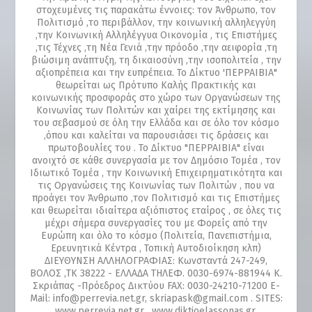
στοχευμένες τις παρακάτω έννοιες: τον Άνθρωπο, τον
Πολιτισμό ,το περιβάλλον, την κοινωνική αλληλεγγύη
,την Κοινωνική Αλληλέγγυα Οικονομία , τις Επιστήμες
,τις Τέχνες ,τη Νέα Γενιά ,την πρόοδο ,την αειφορία ,τη
βιώσιμη ανάπτυξη, τη δικαιοσύνη ,την ισοπολιτεία , την
αξιοπρέπεια και την ευπρέπεια. Το Δίκτυο 'ΠΕΡΡΑΙΒΙΑ"
θεωρείται ως Πρότυπο Καλής Πρακτικής και
κοινωνικής προσφοράς στο χώρο των Οργανώσεων της
Κοινωνίας των Πολιτών και χαίρει της εκτίμησης και
του σεβασμού σε όλη την Ελλάδα και σε όλο τον κόσμο
,όπου και καλείται να παρουσιάσει τις δράσεις και
πρωτοβουλίες του . Το Δίκτυο "ΠΕΡΡΑΙΒΙΑ" είναι
ανοιχτό σε κάθε συνεργασία με τον Δημόσιο Τομέα , τον
Ιδιωτικό Τομέα , την Κοινωνική Επιχειρηματικότητα και
τις Οργανώσεις της Κοινωνίας των Πολιτών , που να
προάγει τον Άνθρωπο ,τον Πολιτισμό και τις Επιστήμες
και θεωρείται ιδιαίτερα αξιόπιστος εταίρος , σε όλες τις
μέχρι σήμερα συνεργασίες του με Φορείς από την
Ευρώπη και όλο το κόσμο (Πολιτεία, Πανεπιστήμια,
Ερευνητικά Κέντρα , Τοπική Αυτοδιοίκηση κλπ)
ΔΙΕΥΘΥΝΣΗ ΑΛΛΗΛΟΓΡΑΦΙΑΣ: Κωνσταντά 247-249,
ΒΟΛΟΣ ,ΤΚ 38222 - ΕΛΛΑΔΑ ΤΗΛΕΦ. 0030-6974-881944 Κ.
Σκριάπας -Πρόεδρος Δικτύου FAX: 0030-24210-71200 E-
Mail: info@perrevia.net.gr, skriapask@gmail.com . SITES:
www.perrevia.net.gr , www.diktioelassonas.gr,