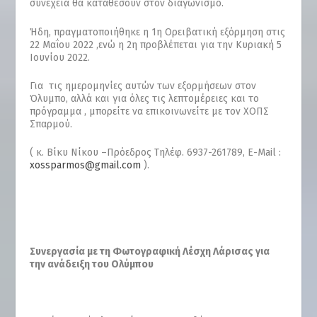
συνέχεια θα καταθέσουν στον διαγωνισμό.
Ήδη, πραγματοποιήθηκε η 1
η
Ορειβατική εξόρμηση στις
22 Μαΐου 2022 ,ενώ η 2
η
προβλέπεται για την Κυριακή 5
Ιουνίου 2022.
Για τις ημερομηνίες αυτών των εξορμήσεων στον
Όλυμπο, αλλά και για όλες τις λεπτομέρειες και το
πρόγραμμα , μπορείτε να επικοινωνείτε με τον ΧΟΠΣ
Σπαρμού.
( κ. Βίκυ Νίκου –Πρόεδρος Τηλέφ. 6937-261789, E-Mail :
xossparmos@gmail.com
).
Συνεργασία με τη Φωτογραφική Λέσχη Λάρισας για
την ανάδειξη του Ολύμπου