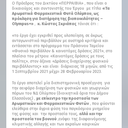
Ο Πρόεδρος του Δικτύου «ΠΕΡΡΑΙΒΙΑ» , που είναι ο
δικαιούχος και συντονιστής του Έργου με τίτλο
«Τα
Αρωματικά Φαρμακευτικά Φυτά Ολύμπου, ως
πρόκληση για διατήρηση της βιοποικιλότητας –
Olympus
+»
,
κ. Κώστας Σκριάπας
τόνισε ότι :
«το έργο έχει εγκριθεί προς υλοποίηση, σε άκρως
ανταγωνιστικό περιβάλλον με αυστηρά κριτήρια και
εντάσσεται στο πρόγραμμα του Πράσινου Ταμείου
«Φυσικό περιβάλλον & καινοτόμες δράσεις 2021», στο
πλαίσιο του μέτρου: «Καινοτόμες δράσεις με τους
πολίτες», στον άξονα: «Δράσεις διαχείρισης φυσικού
περιβάλλοντος» και είναι διάρκειας 18 μηνών, από τις
1 Σεπτεμβρίου 2021 μέχρι 28 Φεβρουαρίου 2023.
Το έργο αποτελεί μία διεπιστημονική προσέγγιση για
την αειφόρο διαχείριση των φυσικών και γεωργικών
πόρων του ΝΔ Ολύμπου (διοικητικά όρια του Δήμου
Ελασσόνας) ,
με επίκεντρο την προστασία των
Αρωματικών και Φαρμακευτικών Φυτών
, που φύονται
ελεύθερα στην άγρια φύση του παγκόσμιου μνημείου
της φύσης και την προστασία τους,
αλλά και την
προστασία του βουνού
,ενόψει της διαφαινόμενης
κλιματικής αλλαγής και των ακραίων καιρικών