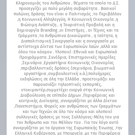
Κληρονομιάς του Ανθρώπου , θέματα τα οποία το Δ.Σ.
προσεγγίζει με πολύ μεγάλη σοβαρότητα . Βασικοί
πυλώνες δράσης του είναι ο Πολιτισμός ,το Περιβάλλον
,η Κοινωνική Αλληλεγγύη, Η Κοινωνική Οικονομία ,η
Βιώσιμη Ανάπτυξη , η Τουριστική Προβολή και η
δημιουργία Branding ,οι Επιστήμες , οι Τέχνες και τα
Γράμματα ,τα Ανθρώπινα Δικαιώματα , η Ισότητα, η
Διαπολιτισμική Συνεργασία και η συνεργασία με
αντίστοιχα Δίκτυα των Ευρωπαϊκών λαών ,αλλά και
όλου του κόσμου . Υλοποιεί :Εθνικά και Ευρωπαϊκά
Προγράμματα ,Συνέδρια, Επιστημονικές Ημερίδες
,Σεμινάρια ,Εργαστήρια Κοινωνικής Οικονομίας
,περιβαλλοντικές δράσεις (σεμινάρια, βιωματικά
εργαστήρια ,συμβουλευτική κ.ά.),πολυήμερες
εκδηλώσεις σε όλη την Ελλάδα , προετοιμάζει και
παρουσιάζει τηλεοπτικές εκπομπές,
ντοκιμαντέρ,συμμετέχει ενεργά στην Κοινωνική
Διαβούλευση σε επίπεδο Δήμων ,Περιφέρειας και
κεντρικής Διοίκησης ,συνεργάζεται με άλλα Δίκτυα
,Πανεπιστήμια, Φορείς και ανθρώπους των Γραμμάτων
και των Τεχνών σε όλο τον κόσμο και υλοποιεί
συλλογικές δράσεις με τους Συλλόγους-Μέλη του για
τον Άνθρωπο και τον Μέλλον του . Για τον λόγο αυτό
συνεργάζεται με τα όργανα της Ευρωπαϊκής Ένωσης ,την
Ελληνική Κυβέρνηση, με Υπουργεία ,με την Περιφέρεια