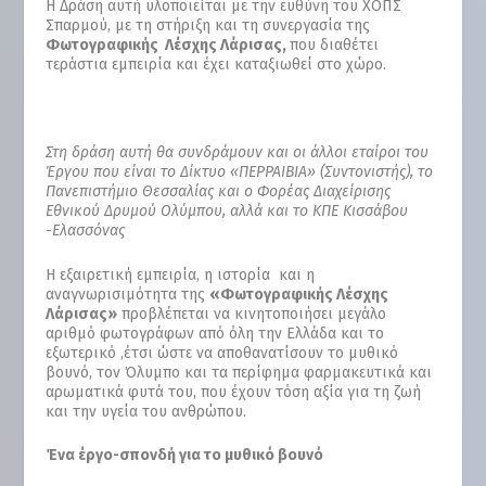
Η Δράση αυτή υλοποιείται με την ευθύνη του ΧΟΠΣ
Σπαρμού, με τη στήριξη και τη συνεργασία της
Φωτογραφικής Λέσχης Λάρισας,
που διαθέτει
τεράστια εμπειρία και έχει καταξιωθεί στο χώρο.
Στη δράση αυτή θα συνδράμουν και οι άλλοι εταίροι του
Έργου που είναι το Δίκτυο «ΠΕΡΡΑΙΒΙΑ» (Συντονιστής), το
Πανεπιστήμιο Θεσσαλίας και ο Φορέας Διαχείρισης
Εθνικού Δρυμού Ολύμπου, αλλά και το ΚΠΕ Κισσάβου
-Ελασσόνας
Η εξαιρετική εμπειρία, η ιστορία και η
αναγνωρισιμότητα της
«Φωτογραφικής Λέσχης
Λάρισας»
προβλέπεται να κινητοποιήσει μεγάλο
αριθμό φωτογράφων από όλη την Ελλάδα και το
εξωτερικό ,έτσι ώστε να αποθανατίσουν το μυθικό
βουνό, τον Όλυμπο και τα περίφημα φαρμακευτικά και
αρωματικά φυτά του, που έχουν τόση αξία για τη ζωή
και την υγεία του ανθρώπου.
Ένα έργο-σπονδή για το μυθικό βουνό