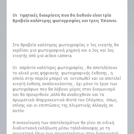
O
ι τιμητικές διακρίσεις που θα δοθούν είναι τρία
Βραβεία καλύτερης φωτογραφίας και τρεις Έπαινοι.
Στα Βραβεία καλύτερης φωτογραφίας ο 1
ος
νικητής θα
κερδίσει μια φωτογραφική μηχανή και ο 2
ος
και 3
ος
νικητής από μια action camera.
Οι σαράντα καλύτερες φωτογραφίες , θα αποτελέσουν
το υλικό μιας ψηφιακής φωτογραφικής έκθεσης , η
οποία στην πορεία μπορεί να εκτυπωθεί και να αποτελεί
κινητή έκθεση, αναδεικνύοντας , όχι μόνο το έργο των
φωτογράφων που θα λάβουν μέρος στον διαγωνισμό
και θα προκριθούν ,αλλά θα αναδειχθούν και τα
Αρωματικά-Φαρμακευτικά Φυτά του Ολύμπου, όπως,
επίσης και οι επιπτώσεις της Κλιματικής Αλλαγής σε
αυτόν.
Η ανακοίνωση των αποτελεσμάτων θα γίνει σε ειδική
διαδικτυακή εκδήλωση μέσω τηλεδιάσκεψης με τη
συμμετοχή όλων των συμμετεχόντων στον διαγωνισμό.