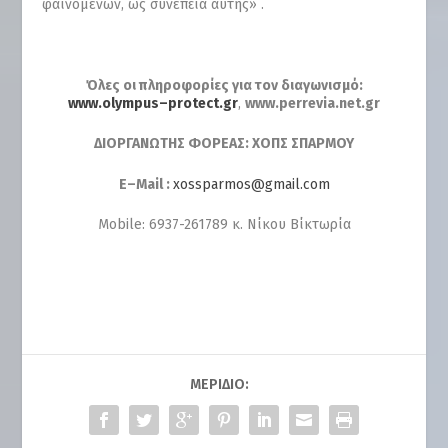
φαινομένων, ως συνέπεια αυτής» .
Όλες οι πληροφορίες για τον διαγωνισμό:
www
.
olympus
–
protect
.
gr
,
www
.
perrevia
.
net
.
gr
ΔΙΟΡΓΑΝΩΤΗΣ ΦΟΡΕΑΣ: ΧΟΠΣ ΣΠΑΡΜΟΥ
E
–
Mail
:
xossparmos@gmail.com
Mobile: 6937-261789 κ. Νίκου Βίκτωρία
ΜΕΡΊΔΙΟ: