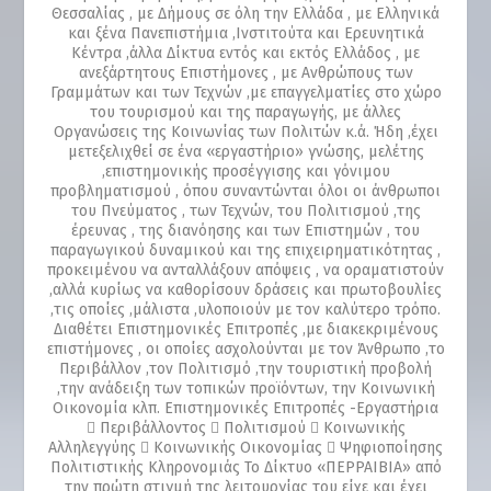
Θεσσαλίας , με Δήμους σε όλη την Ελλάδα , με Ελληνικά
και ξένα Πανεπιστήμια ,Ινστιτούτα και Ερευνητικά
Κέντρα ,άλλα Δίκτυα εντός και εκτός Ελλάδος , με
ανεξάρτητους Επιστήμονες , με Ανθρώπους των
Γραμμάτων και των Τεχνών ,με επαγγελματίες στο χώρο
του τουρισμού και της παραγωγής, με άλλες
Οργανώσεις της Κοινωνίας των Πολιτών κ.ά. Ήδη ,έχει
μετεξελιχθεί σε ένα «εργαστήριο» γνώσης, μελέτης
,επιστημονικής προσέγγισης και γόνιμου
προβληματισμού , όπου συναντώνται όλοι οι άνθρωποι
του Πνεύματος , των Τεχνών, του Πολιτισμού ,της
έρευνας , της διανόησης και των Επιστημών , του
παραγωγικού δυναμικού και της επιχειρηματικότητας ,
προκειμένου να ανταλλάξουν απόψεις , να οραματιστούν
,αλλά κυρίως να καθορίσουν δράσεις και πρωτοβουλίες
,τις οποίες ,μάλιστα ,υλοποιούν με τον καλύτερο τρόπο.
Διαθέτει Επιστημονικές Επιτροπές ,με διακεκριμένους
επιστήμονες , οι οποίες ασχολούνται με τον Άνθρωπο ,το
Περιβάλλον ,τον Πολιτισμό ,την τουριστική προβολή
,την ανάδειξη των τοπικών προϊόντων, την Κοινωνική
Οικονομία κλπ. Επιστημονικές Επιτροπές -Εργαστήρια
 Περιβάλλοντος  Πολιτισμού  Κοινωνικής
Αλληλεγγύης  Κοινωνικής Οικονομίας  Ψηφιοποίησης
Πολιτιστικής Κληρονομιάς Το Δίκτυο «ΠΕΡΡΑΙΒΙΑ» από
την πρώτη στιγμή της λειτουργίας του είχε και έχει