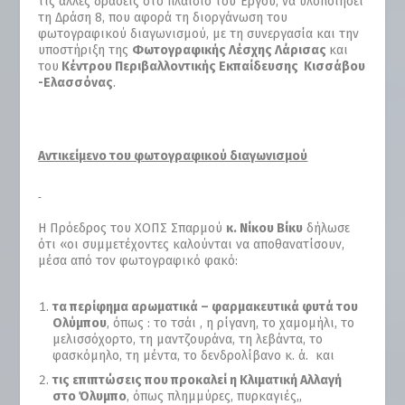
τις άλλες δράσεις στο πλαίσιο του Έργου, να υλοποιήσει
τη Δράση 8, που αφορά τη διοργάνωση του
φωτογραφικού διαγωνισμού, με τη συνεργασία και την
υποστήριξη της
Φωτογραφικής Λέσχης Λάρισας
και
του
Κέντρου Περιβαλλοντικής Εκπαίδευσης Κισσάβου
-Ελασσόνας
.
Αντικείμενο του φωτογραφικού διαγωνισμού
Η Πρόεδρος του ΧΟΠΣ Σπαρμού
κ. Νίκου Βίκυ
δήλωσε
ότι «οι συμμετέχοντες καλούνται να αποθανατίσουν,
μέσα από τον φωτογραφικό φακό:
τα περίφημα αρωματικά – φαρμακευτικά φυτά του
Ολύμπου
, όπως : το τσάι , η ρίγανη, το χαμομήλι, το
μελισσόχορτο, τη μαντζουράνα, τη λεβάντα, το
φασκόμηλο, τη μέντα, το δενδρολίβανο κ. ά. και
τις επιπτώσεις που προκαλεί η Κλιματική Αλλαγή
στο Όλυμπο
, όπως πλημμύρες, πυρκαγιές,,