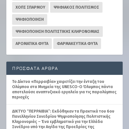
ΧΟΠΣ ΣΠΑΡΜΟΥ
ΨΗΦΙΑΚΟΣ ΠΟΛΙΤΙΣΜΟΣ
ΨΗΦΙΟΠΟΙΗΣΗ
ΨΗΦΙΟΠΟΙΗΣΗ ΠΟΛΙΤΙΣΤΙΚΗΣ ΚΛΗΡΟΝΟΜΙΑΣ
ΑΡΩΜΑΤΙΚΑ ΦΥΤΑ
ΦΑΡΜΑΚΕΥΤΙΚΑ ΦΥΤΑ
ΠΡΌΣΦΑΤΑ ΆΡΘΡΑ
Το Δίκτυο «Περραιβία» χαιρετίζει την ένταξη του
Ολύμπου στα Μνημεία της UNESCO-Ο Όλυμπος πάντα
αποτελούσε αναπτυξιακό εργαλείο για τις παρολύμπιες
περιοχές
ΔΙΚΤΥΟ “ΠΕΡΡΑΙΒΙΑ”: Εκδόθηκαν τα Πρακτικά του 6ου
Πανελληνίου Συνεδρίου Ψηφιοποίησης Πολιτιστικής
Κληρονομιάς – Ένα εμβληματικό για την Ελλάδα
Συνέδριο υπό την Αιγίδα της Προεδρίας της