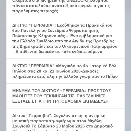
Ολύμπου στα Μνημεία της UNESCO-Ο Όλυμπος
πάντα αποτελούσε αναπτυξιακό εργαλείο για τις
παρολύμπιες περιοχές
ΔΙΚΤΥΟ “ΠΕΡΡΑΙΒΙΑ”: Εκδόθηκαν τα Πρακτικά του
6ου Πανελληνίου Συνεδρίου Ψηφιοποίησης
Πολιτιστικής Κληρονομιάς – Ένα εμβληματικό για
την Ελλάδα Συνέδριο υπό την Αιγίδα της Προεδρίας
της Δημοκρατίας και του Οικουμενικού Πατριαρχείου
– Διατίθενται δωρεάν σε κάθε ενδιαφερόμενο
ΔΙΚΤΥΟ “ΠΕΡΡΑΙΒΙΑ”:«Μαγικό» το 4ο Ιστορικό Ράλι
Πηλίου στις 20 και 21 Ιουνίου 2026-Δεκάδες
πληρώματα από όλη την Ελλάδα γνώρισαν το Πήλιο
ΜΗΝΥΜΑ ΤΟΥ ΔΙΚΤΥΟΥ «ΠΕΡΡΑΙΒΙΑ» ΠΡΟΣ ΤΟΥΣ
ΜΑΘΗΤΕΣ ΠΟΥ ΞΕΚΙΝΗΣΑΝ ΤΙΣ ΠΑΝΕΛΛΗΝΙΕΣ
ΕΞΕΤΑΣΕΙΣ ΓΙΑ ΤΗΝ ΤΡΙΤΟΒΑΘΜΙΑ ΕΚΠΑΙΔΕΥΣΗ
Δίκτυο “Περραιβία”: Συγκλονιστική η ονειρική
μουσική παράσταση-αφιέρωμα στον Μιχάλη
Σουγιούλ Το Σάββατο 23 Μαΐου 2026 στο Δημοτικό