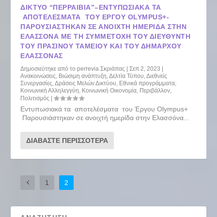
ΔΊΚΤΥΟ “ΠΕΡΡΑΙΒΙΑ”–ΕΝΤΥΠΩΣΙΑΚΆ ΤΑ
ΑΠΟΤΕΛΈΣΜΑΤΑ ΤΟΥ ΈΡΓΟΥ OLYMPUS+-
ΠΑΡΟΥΣΙΆΣΤΗΚΑΝ ΣΕ ΑΝΟΙΧΤΉ ΗΜΕΡΊΔΑ ΣΤΗΝ
ΕΛΑΣΣΌΝΑ ΜΕ ΤΗ ΣΥΜΜΕΤΟΧΉ ΤΟΥ ΔΙΕΥΘΥΝΤΉ
ΤΟΥ ΠΡΆΣΙΝΟΥ ΤΑΜΕΊΟΥ ΚΑΙ ΤΟΥ ΔΗΜΆΡΧΟΥ
ΕΛΑΣΣΌΝΑΣ
Δημοσιεύτηκε από το
perrevia Σκριάπας
|
Σεπ 2, 2023
|
Ανακοινώσεις
,
Βιώσιμη ανάπτυξη
,
Δελτία Τύπου
,
Διεθνείς
Συνεργασίες
,
Δράσεις Μελών Δικτύου
,
Εθνικά προγράμματα
,
Κοινωνική Αλληλεγγύη
,
Κοινωνική Οικονομία
,
Περιβάλλον
,
Πολιτισμός
|
Εντυπωσιακά τα αποτελέσματα του Έργου Olympus+
Παρουσιάστηκαν σε ανοιχτή ημερίδα στην Ελασσόνα...
ΔΙΑΒΆΣΤΕ ΠΕΡΙΣΣΌΤΕΡΑ
1
2