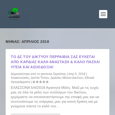
ΜΉΝΑΣ: ΑΠΡΊΛΙΟΣ 2018
ΤΟ ΔΣ ΤΟΥ ΔΙΚΤΎΟΥ ΠΕΡΡΑΙΒΊΑ ΣΑΣ ΕΎΧΕΤΑΙ
ΑΠΌ ΚΑΡΔΙΆΣ ΚΑΛΉ ΑΝΆΣΤΑΣΗ & ΚΑΛΌ ΠΆΣΧΑ!
ΥΓΕΊΑ ΚΑΙ ΑΙΣΙΟΔΟΞΊΑ!
Δημοσιεύτηκε από το
perrevia Σκριάπας
|
Απρ 5, 2018
|
Ανακοινώσεις
,
Δελτία Τύπου
,
Δράσεις Μελών Δικτύου
,
Εθνικά
προγράμματα
|
ΕΛΑΣΣΟΝΑ 5/4/2018 Αγαπητά Μέλη, Μαζί με τις ευχές
μας σε όλα τα μέλη των συλλόγων του δικτύου,
ερχόμαστε να αποκαταστήσουμε την επαφή μας και να
συντονίσουμε τις ενέργειες μας για κοινή δράση και με
γνώμονα πάντα το καλό του...