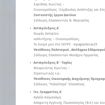
Σκριάπας Κων/νος –
Οικονομολόγος -Σύμβουλος Ανάπτυξης και Επι
Συντονιστής έργου Δικτύου
Σύλλογος Ελασσονιτών Ν. Μαγνησίας
Αντιπρόεδρος Α’
Θωμάς Αστερίου
καλλιτέχνης – Οικονομολόγος,
Το όνομα μου στο SKYPE : mpagianteras29
Υπεύθυνος Πολιτισμού , Απόδημου Ελληνισμού
Σύλλογος Ελασσονιτών Μονάχου Γερμανίας
Αντιπρόεδρος Β’ -Ταμίας
Φουρκιώτης Κων/νος –
Στρατιωτικός ε.α.-
Υπεύθυνος Οικονομικής Διαχείρισης Προγραμ
Σύλλογος “Παλαίστρα” Ελασσόνας
Γεν. Γραμματέας Α
‘
Αγλαΐα Καϊμακάμη
Απόφοιτη Αγγλικής Γλωσσολογίας (B.A.) και Δι