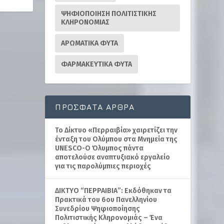
ΨΗΦΙΟΠΟΙΗΣΗ ΠΟΛΙΤΙΣΤΙΚΗΣ
ΚΛΗΡΟΝΟΜΙΑΣ
ΑΡΩΜΑΤΙΚΑ ΦΥΤΑ
ΦΑΡΜΑΚΕΥΤΙΚΑ ΦΥΤΑ
ΠΡΌΣΦΑΤΑ ΆΡΘΡΑ
Το Δίκτυο «Περραιβία» χαιρετίζει την
ένταξη του Ολύμπου στα Μνημεία της
UNESCO-Ο Όλυμπος πάντα
αποτελούσε αναπτυξιακό εργαλείο
για τις παρολύμπιες περιοχές
ΔΙΚΤΥΟ “ΠΕΡΡΑΙΒΙΑ”: Εκδόθηκαν τα
Πρακτικά του 6ου Πανελληνίου
Συνεδρίου Ψηφιοποίησης
Πολιτιστικής Κληρονομιάς – Ένα