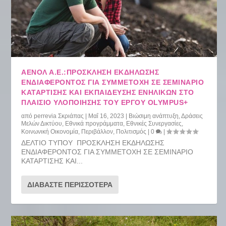
ΑΕΝΟΛ Α.Ε.:ΠΡΟΣΚΛΗΣΗ ΕΚΔΗΛΩΣΗΣ
ΕΝΔΙΑΦΕΡΟΝΤΟΣ ΓΙΑ ΣΥΜΜΕΤΟΧΗ ΣΕ ΣΕΜΙΝΑΡΙΟ
ΚΑΤΑΡΤΙΣΗΣ ΚΑΙ ΕΚΠΑΙΔΕΥΣΗΣ ΕΝΗΛΙΚΩΝ ΣΤΟ
ΠΛΑΙΣΙΟ ΥΛΟΠΟΙΗΣΗΣ ΤΟΥ ΕΡΓΟΥ OLYMPUS+
από
perrevia Σκριάπας
|
Μαΐ 16, 2023
|
Βιώσιμη ανάπτυξη
,
Δράσεις
Μελών Δικτύου
,
Εθνικά προγράμματα
,
Εθνικές Συνεργασίες
,
Κοινωνική Οικονομία
,
Περιβάλλον
,
Πολιτισμός
|
0
|
ΔΕΛΤΙΟ ΤΥΠΟΥ ΠΡΟΣΚΛΗΣΗ ΕΚΔΗΛΩΣΗΣ
ΕΝΔΙΑΦΕΡΟΝΤΟΣ ΓΙΑ ΣΥΜΜΕΤΟΧΗ ΣΕ ΣΕΜΙΝΑΡΙΟ
ΚΑΤΑΡΤΙΣΗΣ ΚΑΙ...
ΔΙΑΒΆΣΤΕ ΠΕΡΙΣΣΌΤΕΡΑ