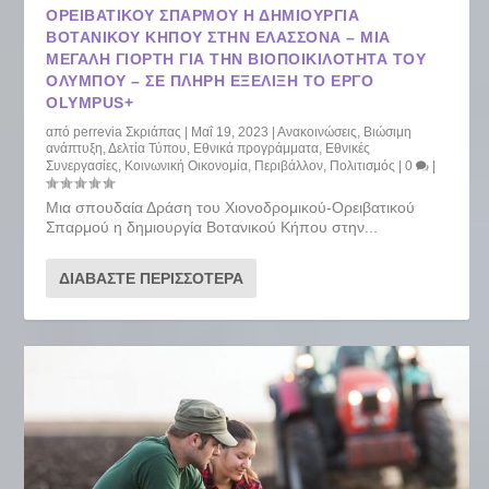
ΟΡΕΙΒΑΤΙΚΟΎ ΣΠΑΡΜΟΎ Η ΔΗΜΙΟΥΡΓΊΑ
ΒΟΤΑΝΙΚΟΎ ΚΉΠΟΥ ΣΤΗΝ ΕΛΑΣΣΌΝΑ – ΜΙΑ
ΜΕΓΆΛΗ ΓΙΟΡΤΉ ΓΙΑ ΤΗΝ ΒΙΟΠΟΙΚΙΛΌΤΗΤΑ ΤΟΥ
ΟΛΎΜΠΟΥ – ΣΕ ΠΛΉΡΗ ΕΞΈΛΙΞΗ ΤΟ ΈΡΓΟ
OLYMPUS+
από
perrevia Σκριάπας
|
Μαΐ 19, 2023
|
Ανακοινώσεις
,
Βιώσιμη
ανάπτυξη
,
Δελτία Τύπου
,
Εθνικά προγράμματα
,
Εθνικές
Συνεργασίες
,
Κοινωνική Οικονομία
,
Περιβάλλον
,
Πολιτισμός
|
0
|
Μια σπουδαία Δράση του Χιονοδρομικού-Ορειβατικού
Σπαρμού η δημιουργία Βοτανικού Κήπου στην...
ΔΙΑΒΆΣΤΕ ΠΕΡΙΣΣΌΤΕΡΑ