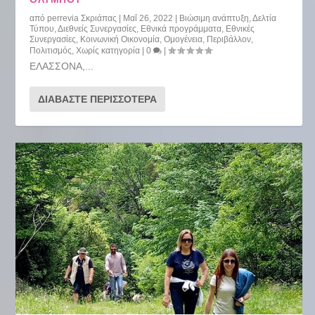
από
perrevia Σκριάπας
|
Μαΐ 26, 2022
|
Βιώσιμη ανάπτυξη
,
Δελτία
Τύπου
,
Διεθνείς Συνεργασίες
,
Εθνικά προγράμματα
,
Εθνικές
Συνεργασίες
,
Κοινωνική Οικονομία
,
Ομογένεια
,
Περιβάλλον
,
Πολιτισμός
,
Χωρίς κατηγορία
|
0
|
ΕΛΑΣΣΟΝΑ,...
ΔΙΑΒΆΣΤΕ ΠΕΡΙΣΣΌΤΕΡΑ