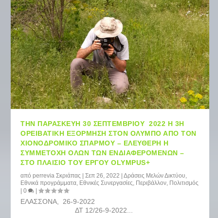
ΤΗΝ ΠΑΡΑΣΚΕΥΉ 30 ΣΕΠΤΕΜΒΡΊΟΥ 2022 Η 3Η
ΟΡΕΙΒΑΤΙΚΉ ΕΞΌΡΜΗΣΗ ΣΤΟΝ ΌΛΥΜΠΟ ΑΠΌ ΤΟΝ
ΧΙΟΝΟΔΡΟΜΙΚΌ ΣΠΑΡΜΟΎ – ΕΛΕΎΘΕΡΗ Η
ΣΥΜΜΕΤΟΧΉ ΌΛΩΝ ΤΩΝ ΕΝΔΙΑΦΕΡΌΜΕΝΩΝ –
ΣΤΟ ΠΛΑΊΣΙΟ ΤΟΥ ΈΡΓΟΥ OLYMPUS+
από
perrevia Σκριάπας
|
Σεπ 26, 2022
|
Δράσεις Μελών Δικτύου
,
Εθνικά προγράμματα
,
Εθνικές Συνεργασίες
,
Περιβάλλον
,
Πολιτισμός
|
0
|
ΕΛΑΣΣΟΝΑ, 26-9-2022
ΔΤ 12/26-9-2022...