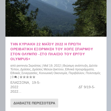
ΤΗΝ ΚΥΡΙΑΚΉ 22 ΜΑΪ́ΟΥ 2022 Η ΠΡΏΤΗ
ΟΡΕΙΒΑΤΙΚΉ ΕΞΌΡΜΗΣΗ ΤΟΥ ΧΟΠΣ ΣΠΑΡΜΟΎ
ΣΤΟΝ ΌΛΥΜΠΟ -ΣΤΟ ΠΛΑΊΣΙΟ ΤΟΥ ΈΡΓΟΥ
OLYMPUS+
από
perrevia Σκριάπας
|
Μαΐ 19, 2022
|
Βιώσιμη ανάπτυξη
,
Δελτία
Τύπου
,
Δράσεις
,
Δράσεις Μελών Δικτύου
,
Εθνικά προγράμματα
,
Εθνικές Συνεργασίες
,
Κοινωνική Οικονομία
,
Περιβάλλον
,
Πολιτισμός
|
0
|
ΕΛΑΣΣΟΝΑ, 19-5-
2022 ΔΤ 9/19-5-
2022...
ΔΙΑΒΆΣΤΕ ΠΕΡΙΣΣΌΤΕΡΑ