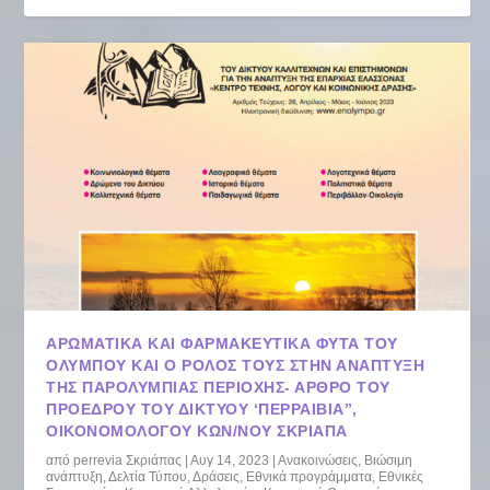
ΑΡΩΜΑΤΙΚΆ ΚΑΙ ΦΑΡΜΑΚΕΥΤΙΚΆ ΦΥΤΆ ΤΟΥ
ΟΛΎΜΠΟΥ ΚΑΙ Ο ΡΌΛΟΣ ΤΟΥΣ ΣΤΗΝ ΑΝΆΠΤΥΞΗ
ΤΗΣ ΠΑΡΟΛΎΜΠΙΑΣ ΠΕΡΙΟΧΉΣ- ΆΡΘΡΟ ΤΟΥ
ΠΡΟΈΔΡΟΥ ΤΟΥ ΔΙΚΤΎΟΥ ‘ΠΕΡΡΑΙΒΙΑ”,
ΟΙΚΟΝΟΜΟΛΌΓΟΥ ΚΩΝ/ΝΟΥ ΣΚΡΙΆΠΑ
από
perrevia Σκριάπας
|
Αυγ 14, 2023
|
Ανακοινώσεις
,
Βιώσιμη
ανάπτυξη
,
Δελτία Τύπου
,
Δράσεις
,
Εθνικά προγράμματα
,
Εθνικές