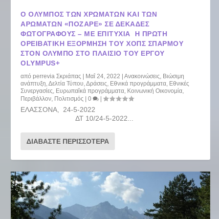
Ο ΌΛΥΜΠΟΣ ΤΩΝ ΧΡΩΜΆΤΩΝ ΚΑΙ ΤΩΝ
ΑΡΩΜΆΤΩΝ «ΠΌΖΑΡΕ» ΣΕ ΔΕΚΆΔΕΣ
ΦΩΤΟΓΡΆΦΟΥΣ – ΜΕ ΕΠΙΤΥΧΊΑ Η ΠΡΏΤΗ
ΟΡΕΙΒΑΤΙΚΉ ΕΞΌΡΜΗΣΗ ΤΟΥ ΧΟΠΣ ΣΠΑΡΜΟΎ
ΣΤΟΝ ΌΛΥΜΠΟ ΣΤΟ ΠΛΑΊΣΙΟ ΤΟΥ ΈΡΓΟΥ
OLYMPUS+
από
perrevia Σκριάπας
|
Μαΐ 24, 2022
|
Ανακοινώσεις
,
Βιώσιμη
ανάπτυξη
,
Δελτία Τύπου
,
Δράσεις
,
Εθνικά προγράμματα
,
Εθνικές
Συνεργασίες
,
Ευρωπαΐκά προγράμματα
,
Κοινωνική Οικονομία
,
Περιβάλλον
,
Πολιτισμός
|
0
|
ΕΛΑΣΣΟΝΑ, 24-5-2022
ΔΤ 10/24-5-2022...
ΔΙΑΒΆΣΤΕ ΠΕΡΙΣΣΌΤΕΡΑ