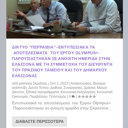
ΔΊΚΤΥΟ “ΠΕΡΡΑΙΒΙΑ”–ΕΝΤΥΠΩΣΙΑΚΆ ΤΑ
ΑΠΟΤΕΛΈΣΜΑΤΑ ΤΟΥ ΈΡΓΟΥ OLYMPUS+-
ΠΑΡΟΥΣΙΆΣΤΗΚΑΝ ΣΕ ΑΝΟΙΧΤΉ ΗΜΕΡΊΔΑ ΣΤΗΝ
ΕΛΑΣΣΌΝΑ ΜΕ ΤΗ ΣΥΜΜΕΤΟΧΉ ΤΟΥ ΔΙΕΥΘΥΝΤΉ
ΤΟΥ ΠΡΆΣΙΝΟΥ ΤΑΜΕΊΟΥ ΚΑΙ ΤΟΥ ΔΗΜΆΡΧΟΥ
ΕΛΑΣΣΌΝΑΣ
από
perrevia Σκριάπας
|
Σεπ 2, 2023
|
Ανακοινώσεις
,
Βιώσιμη
ανάπτυξη
,
Δελτία Τύπου
,
Διεθνείς Συνεργασίες
,
Δράσεις Μελών
Δικτύου
,
Εθνικά προγράμματα
,
Κοινωνική Αλληλεγγύη
,
Κοινωνική
Οικονομία
,
Περιβάλλον
,
Πολιτισμός
|
0
|
Εντυπωσιακά τα αποτελέσματα του Έργου Olympus+
Παρουσιάστηκαν σε ανοιχτή ημερίδα στην Ελασσόνα...
ΔΙΑΒΆΣΤΕ ΠΕΡΙΣΣΌΤΕΡΑ