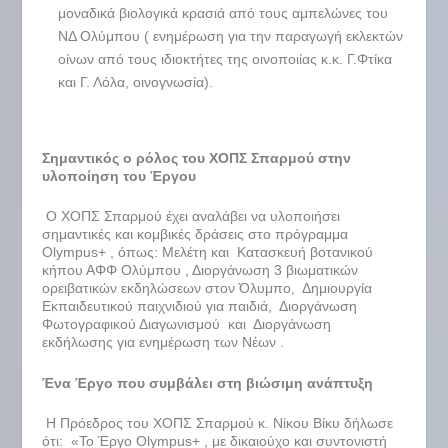
μοναδικά βιολογικά κρασιά από τους αμπελώνες του
ΝΔ Ολύμπου ( ενημέρωση για την παραγωγή εκλεκτών
οίνων από τους ιδιοκτήτες της οινοποιίας κ.κ. Γ.Φτίκα
και Γ. Λόλα, οινογνωσία).
Σημαντικός ο ρόλος του ΧΟΠΣ Σπαρμού στην
υλοποίηση του Έργου
Ο ΧΟΠΣ Σπαρμού έχει αναλάβει να υλοποιήσει
σημαντικές και κομβικές δράσεις στο πρόγραμμα
Olympus+ , όπως: Μελέτη και Κατασκευή βοτανικού
κήπου ΑΦΦ Ολύμπου , Διοργάνωση 3 βιωματικών
ορειβατικών εκδηλώσεων στον Όλυμπο, Δημιουργία
Εκπαιδευτικού παιχνιδιού για παιδιά, Διοργάνωση
Φωτογραφικού Διαγωνισμού και Διοργάνωση
εκδήλωσης για ενημέρωση των Νέων .
Ένα Έργο που συμβάλει στη βιώσιμη ανάπτυξη
Η Πρόεδρος του ΧΟΠΣ Σπαρμού κ. Νίκου Βίκυ δήλωσε
ότι: «Το Έργο Olympus+ , με δικαιούχο και συντονιστή