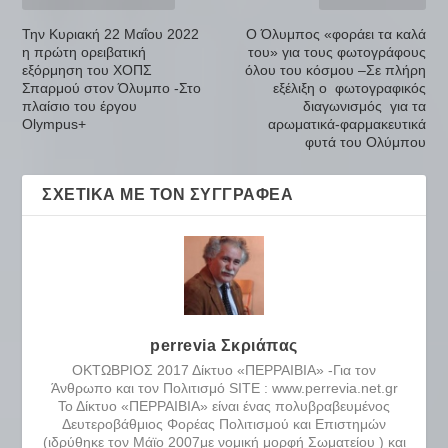
Την Κυριακή 22 Μαΐου 2022
Ο Όλυμπος «φοράει τα καλά
η πρώτη ορειβατική
του» για τους φωτογράφους
εξόρμηση του ΧΟΠΣ
όλου του κόσμου –Σε πλήρη
Σπαρμού στον Όλυμπο -Στο
εξέλιξη ο φωτογραφικός
πλαίσιο του έργου
διαγωνισμός για τα
Olympus+
αρωματικά-φαρμακευτικά
φυτά του Ολύμπου
ΣΧΕΤΙΚΆ ΜΕ ΤΟΝ ΣΥΓΓΡΑΦΈΑ
perrevia Σκριάπας
ΟΚΤΩΒΡΙΟΣ 2017 Δίκτυο «ΠΕΡΡΑΙΒΙΑ» -Για τον
Άνθρωπο και τον Πολιτισμό SITE : www.perrevia.net.gr
Το Δίκτυο «ΠΕΡΡΑΙΒΙΑ» είναι ένας πολυβραβευμένος
Δευτεροβάθμιος Φορέας Πολιτισμού και Επιστημών
(ιδρύθηκε τον Μάϊο 2007με νομική μορφή Σωματείου ) και