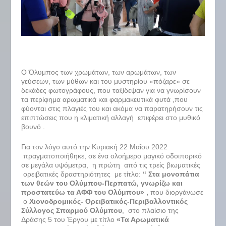
Ο Όλυμπος των χρωμάτων, των αρωμάτων, των
γεύσεων, των μύθων και του μυστηρίου «πόζαρε» σε
δεκάδες φωτογράφους, που ταξίδεψαν για να γνωρίσουν
τα περίφημα αρωματικά και φαρμακευτικά φυτά ,που
φύονται στις πλαγιές του και ακόμα να παρατηρήσουν τις
επιπτώσεις που η κλιματική αλλαγή επιφέρει στο μυθικό
βουνό .
Για τον λόγο αυτό την Κυριακή 22 Μαΐου 2022
πραγματοποιήθηκε, σε ένα ολοήμερο μαγικό οδοιπορικό
σε μεγάλα υψόμετρα, η πρώτη από τις τρείς βιωματικές
ορειβατικές δραστηριότητες με τίτλο:
“ Στα μονοπάτια
των θεών του Ολύμπου-Περπατώ, γνωρίζω και
προστατεύω τα ΑΦΦ του Ολύμπου» ,
που διοργάνωσε
ο
Χιονοδρομικός- Ορειβατικός-Περιβαλλοντικός
Σύλλογος Σπαρμού Ολύμπου
, στο πλαίσιο της
Δράσης 5 του Έργου με τίτλο
«Τα Αρωματικά