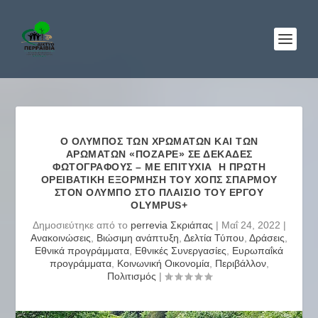
Ο ΌΛΥΜΠΟΣ ΤΩΝ ΧΡΩΜΆΤΩΝ ΚΑΙ ΤΩΝ
ΑΡΩΜΆΤΩΝ «ΠΌΖΑΡΕ» ΣΕ ΔΕΚΆΔΕΣ
ΦΩΤΟΓΡΆΦΟΥΣ – ΜΕ ΕΠΙΤΥΧΊΑ Η ΠΡΏΤΗ
ΟΡΕΙΒΑΤΙΚΉ ΕΞΌΡΜΗΣΗ ΤΟΥ ΧΟΠΣ ΣΠΑΡΜΟΎ
ΣΤΟΝ ΌΛΥΜΠΟ ΣΤΟ ΠΛΑΊΣΙΟ ΤΟΥ ΈΡΓΟΥ
OLYMPUS+
Δημοσιεύτηκε από το
perrevia Σκριάπας
|
Μαΐ 24, 2022
|
Ανακοινώσεις
,
Βιώσιμη ανάπτυξη
,
Δελτία Τύπου
,
Δράσεις
,
Εθνικά προγράμματα
,
Εθνικές Συνεργασίες
,
Ευρωπαΐκά
προγράμματα
,
Κοινωνική Οικονομία
,
Περιβάλλον
,
Πολιτισμός
|