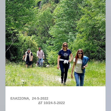
ΕΛΑΣΣΟΝΑ,
24-5-2022
ΔΤ
10
/
24
-5-2022