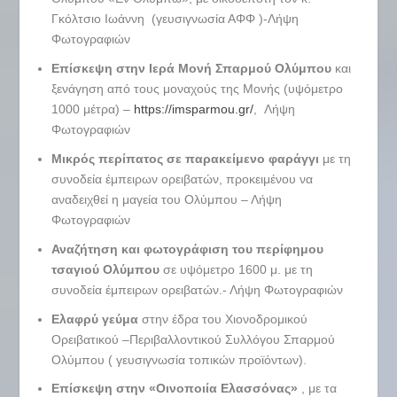
Γκόλτσιο Ιωάννη (γευσιγνωσία ΑΦΦ )-Λήψη
Φωτογραφιών
Επίσκεψη στην Ιερά Μονή Σπαρμού Ολύμπου
και
ξενάγηση από τους μοναχούς της Μονής (υψόμετρο
1000 μέτρα) –
https://imsparmou.gr/
, Λήψη
Φωτογραφιών
Μικρός περίπατος σε παρακείμενο φαράγγι
με τη
συνοδεία έμπειρων ορειβατών, προκειμένου να
αναδειχθεί η μαγεία του Ολύμπου – Λήψη
Φωτογραφιών
Αναζήτηση και φωτογράφιση του περίφημου
τσαγιού Ολύμπου
σε υψόμετρο 1600 μ. με τη
συνοδεία έμπειρων ορειβατών.- Λήψη Φωτογραφιών
Ελαφρύ γεύμα
στην έδρα του Χιονοδρομικού
Ορειβατικού –Περιβαλλοντικού Συλλόγου Σπαρμού
Ολύμπου ( γευσιγνωσία τοπικών προϊόντων).
Επίσκεψη στην «Οινοποιία Ελασσόνας»
, με τα