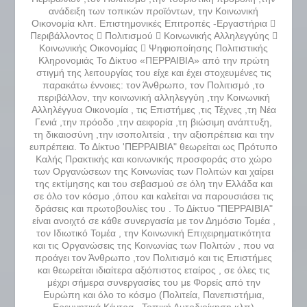
ανάδειξη των τοπικών προϊόντων, την Κοινωνική
Οικονομία κλπ. Επιστημονικές Επιτροπές -Εργαστήρια 
Περιβάλλοντος  Πολιτισμού  Κοινωνικής Αλληλεγγύης 
Κοινωνικής Οικονομίας  Ψηφιοποίησης Πολιτιστικής
Κληρονομιάς Το Δίκτυο «ΠΕΡΡΑΙΒΙΑ» από την πρώτη
στιγμή της λειτουργίας του είχε και έχει στοχευμένες τις
παρακάτω έννοιες: τον Άνθρωπο, τον Πολιτισμό ,το
περιβάλλον, την κοινωνική αλληλεγγύη ,την Κοινωνική
Αλληλέγγυα Οικονομία , τις Επιστήμες ,τις Τέχνες ,τη Νέα
Γενιά ,την πρόοδο ,την αειφορία ,τη βιώσιμη ανάπτυξη,
τη δικαιοσύνη ,την ισοπολιτεία , την αξιοπρέπεια και την
ευπρέπεια. Το Δίκτυο 'ΠΕΡΡΑΙΒΙΑ" θεωρείται ως Πρότυπο
Καλής Πρακτικής και κοινωνικής προσφοράς στο χώρο
των Οργανώσεων της Κοινωνίας των Πολιτών και χαίρει
της εκτίμησης και του σεβασμού σε όλη την Ελλάδα και
σε όλο τον κόσμο ,όπου και καλείται να παρουσιάσει τις
δράσεις και πρωτοβουλίες του . Το Δίκτυο "ΠΕΡΡΑΙΒΙΑ"
είναι ανοιχτό σε κάθε συνεργασία με τον Δημόσιο Τομέα ,
τον Ιδιωτικό Τομέα , την Κοινωνική Επιχειρηματικότητα
και τις Οργανώσεις της Κοινωνίας των Πολιτών , που να
προάγει τον Άνθρωπο ,τον Πολιτισμό και τις Επιστήμες
και θεωρείται ιδιαίτερα αξιόπιστος εταίρος , σε όλες τις
μέχρι σήμερα συνεργασίες του με Φορείς από την
Ευρώπη και όλο το κόσμο (Πολιτεία, Πανεπιστήμια,
Ερευνητικά Κέντρα , Τοπική Αυτοδιοίκηση κλπ)