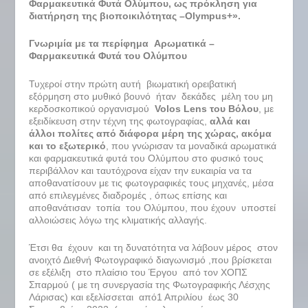
Φαρμακευτικά Φυτά Ολύμπου, ως πρόκληση για
διατήρηση της βιοποικιλότητας –
Olympus
+».
Γνωριμία με τα περίφημα Αρωματικά –
Φαρμακευτικά Φυτά του Ολύμπου
Τυχεροί στην πρώτη αυτή βιωματική ορειβατική
εξόρμηση στο μυθικό βουνό ήταν δεκάδες μέλη του μη
κερδοσκοπικού οργανισμού
Volos
Lens
του Βόλου
, με
εξειδίκευση στην τέχνη της φωτογραφίας,
αλλά και
άλλοι πολίτες από διάφορα μέρη της χώρας, ακόμα
και το εξωτερικό
, που γνώρισαν τα μοναδικά αρωματικά
και φαρμακευτικά φυτά του Ολύμπου στο φυσικό τους
περιβάλλον και ταυτόχρονα είχαν την ευκαιρία να τα
αποθανατίσουν με τις φωτογραφικές τους μηχανές, μέσα
από επιλεγμένες διαδρομές , όπως επίσης και
αποθανάτισαν τοπία του Ολύμπου, που έχουν υποστεί
αλλοιώσεις λόγω της κλιματικής αλλαγής.
Έτσι θα έχουν και τη δυνατότητα να λάβουν μέρος στον
ανοιχτό Διεθνή Φωτογραφικό διαγωνισμό ,που βρίσκεται
σε εξέλιξη στο πλαίσιο του Έργου από τον ΧΟΠΣ
Σπαρμού ( με τη συνεργασία της Φωτογραφικής Λέσχης
Λάρισας) και εξελίσσεται από1 Απριλίου έως 30