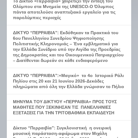
Το Δίκτυο «Περραιβία» χαιρετίζει την ένταξη του
Ολύμπου στα Μνημεία της UNESCO-Ο Όλυμπος
πάντα αποτελούσε αναπτυξιακό εργαλείο για τις
παρολύμπιες περιοχές
ΔΙΚΤΥΟ “ΠΕΡΡΑΙΒΙΑ”: Εκδόθηκαν τα Πρακτικά του
6ου Πανελληνίου Συνεδρίου Ψηφιοποίησης
Πολιτιστικής Κληρονομιάς – Ένα εμβληματικό για
την Ελλάδα Συνέδριο υπό την Αιγίδα της Προεδρίας
της Δημοκρατίας και του Οικουμενικού Πατριαρχείου
– Διατίθενται δωρεάν σε κάθε ενδιαφερόμενο
ΔΙΚΤΥΟ “ΠΕΡΡΑΙΒΙΑ”:«Μαγικό» το 4ο Ιστορικό Ράλι
Πηλίου στις 20 και 21 Ιουνίου 2026-Δεκάδες
πληρώματα από όλη την Ελλάδα γνώρισαν το Πήλιο
ΜΗΝΥΜΑ ΤΟΥ ΔΙΚΤΥΟΥ «ΠΕΡΡΑΙΒΙΑ» ΠΡΟΣ ΤΟΥΣ
ΜΑΘΗΤΕΣ ΠΟΥ ΞΕΚΙΝΗΣΑΝ ΤΙΣ ΠΑΝΕΛΛΗΝΙΕΣ
ΕΞΕΤΑΣΕΙΣ ΓΙΑ ΤΗΝ ΤΡΙΤΟΒΑΘΜΙΑ ΕΚΠΑΙΔΕΥΣΗ
Δίκτυο “Περραιβία”: Συγκλονιστική η ονειρική
μουσική παράσταση-αφιέρωμα στον Μιχάλη