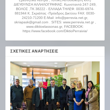
ΔΙΕΥΘΥΝΣΗ ΑΛΛΗΛΟΓΡΑΦΙΑΣ: Κωνσταντά 247-249,
ΒΟΛΟΣ ,ΤΚ 38222 - ΕΛΛΑΔΑ ΤΗΛΕΦ. 0030-6974-
881944 Κ. Σκριάπας -Πρόεδρος Δικτύου FAX: 0030-
24210-71200 E-Mail: info@perrevia.net.gr,
skriapask@gmail.com . SITES: www.perrevia.net.gr ,
www.diktioelassonas.gr, FACEBOOK:
https://www.facebook.com/DiktioPerraivia/
ΣΧΕΤΙΚΈΣ ΑΝΑΡΤΉΣΕΙΣ