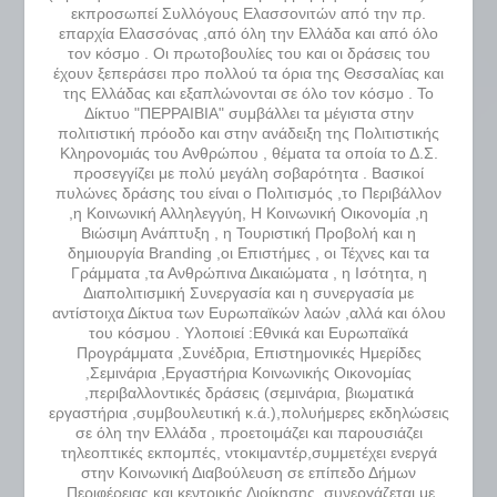
εκπροσωπεί Συλλόγους Ελασσονιτών από την πρ.
επαρχία Ελασσόνας ,από όλη την Ελλάδα και από όλο
τον κόσμο . Οι πρωτοβουλίες του και οι δράσεις του
έχουν ξεπεράσει προ πολλού τα όρια της Θεσσαλίας και
της Ελλάδας και εξαπλώνονται σε όλο τον κόσμο . Το
Δίκτυο "ΠΕΡΡΑΙΒΙΑ" συμβάλλει τα μέγιστα στην
πολιτιστική πρόοδο και στην ανάδειξη της Πολιτιστικής
Κληρονομιάς του Ανθρώπου , θέματα τα οποία το Δ.Σ.
προσεγγίζει με πολύ μεγάλη σοβαρότητα . Βασικοί
πυλώνες δράσης του είναι ο Πολιτισμός ,το Περιβάλλον
,η Κοινωνική Αλληλεγγύη, Η Κοινωνική Οικονομία ,η
Βιώσιμη Ανάπτυξη , η Τουριστική Προβολή και η
δημιουργία Branding ,οι Επιστήμες , οι Τέχνες και τα
Γράμματα ,τα Ανθρώπινα Δικαιώματα , η Ισότητα, η
Διαπολιτισμική Συνεργασία και η συνεργασία με
αντίστοιχα Δίκτυα των Ευρωπαϊκών λαών ,αλλά και όλου
του κόσμου . Υλοποιεί :Εθνικά και Ευρωπαϊκά
Προγράμματα ,Συνέδρια, Επιστημονικές Ημερίδες
,Σεμινάρια ,Εργαστήρια Κοινωνικής Οικονομίας
,περιβαλλοντικές δράσεις (σεμινάρια, βιωματικά
εργαστήρια ,συμβουλευτική κ.ά.),πολυήμερες εκδηλώσεις
σε όλη την Ελλάδα , προετοιμάζει και παρουσιάζει
τηλεοπτικές εκπομπές, ντοκιμαντέρ,συμμετέχει ενεργά
στην Κοινωνική Διαβούλευση σε επίπεδο Δήμων
,Περιφέρειας και κεντρικής Διοίκησης ,συνεργάζεται με