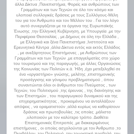
άλλα Δίκτυα ,Πανεπιστήμια, Φορείς και ανθρώπους των
Γραμμάτων και των Τεχνών σε όλο τον κόσμο και
υλοποιεί συλλογικές δράσεις με τους Συλλόγους-Μέλη
του για τον Άνθρωπο και τον Μέλλον του . Για τον λόγο
αυτό συνεργάζεται με τα όργανα της Ευρωπαϊκής
Ένωσης ,την Ελληνική Κυβέρνηση, με Υπουργεία ,με την
Περιφέρεια Θεσσαλίας , με Δήμους σε όλη την Ελλάδα ,
με Ελληνικά και ξένα Πανεπιστήμια ,Ινστιτούτα και
Ερευνητικά Κέντρα ,άλλα Δίκτυα εντός και εκτός Ελλάδος
, με ανεξάρτητους Επιστήμονες , με Ανθρώπους των
Γραμμάτων και των Τεχνών ,με επαγγελματίες στο χώρο
του τουρισμού και της παραγωγής, με άλλες Οργανώσεις
της Κοινωνίας των Πολιτών κ.ά. Ήδη ,έχει μετεξελιχθεί σε
ένα «εργαστήριο» γνώσης, μελέτης ,επιστημονικής
προσέγγισης και γόνιμου προβληματισμού , όπου
συναντώνται όλοι οι άνθρωποι του Πνεύματος , των
Τεχνών, του Πολιτισμού ,της έρευνας , της διανόησης και
των Επιστημών , του παραγωγικού δυναμικού και της
επιχειρηματικότητας , προκειμένου να ανταλλάξουν
απόψεις , να οραματιστούν ,αλλά κυρίως να καθορίσουν
δράσεις και πρωτοβουλίες ,τις οποίες ,μάλιστα
,υλοποιούν με τον καλύτερο τρόπο. Διαθέτει
Επιστημονικές Επιτροπές ,με διακεκριμένους
επιστήμονες , οι οποίες ασχολούνται με τον Άνθρωπο ,το
Περιβάλλον ,τον Πολιτισμό ,την τουριστική προβολή ,την