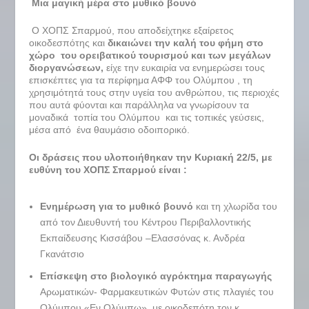
Μια μαγική μέρα στο μυθικό βουνό
Ο ΧΟΠΣ Σπαρμού, που αποδείχτηκε εξαίρετος
οικοδεσπότης και
δικαιώνει την καλή του φήμη στο
χώρο του ορειβατικού τουρισμού και των μεγάλων
διοργανώσεων,
είχε την ευκαιρία να ενημερώσει τους
επισκέπτες για τα περίφημα ΑΦΦ του Ολύμπου , τη
χρησιμότητά τους στην υγεία του ανθρώπου, τις περιοχές
που αυτά φύονται και παράλληλα να γνωρίσουν τα
μοναδικά τοπία του Ολύμπου και τις τοπικές γεύσεις,
μέσα από ένα θαυμάσιο οδοιπορικό.
Οι δράσεις που υλοποιήθηκαν την Κυριακή 22/5, με
ευθύνη του ΧΟΠΣ Σπαρμού είναι :
Ενημέρωση για το μυθικό βουνό
και τη χλωρίδα του
από τον Διευθυντή του Κέντρου Περιβαλλοντικής
Εκπαίδευσης Κισσάβου –Ελασσόνας κ. Ανδρέα
Γκανάτσιο
Επίσκεψη στο βιολογικό αγρόκτημα παραγωγής
Αρωματικών- Φαρμακευτικών Φυτών στις πλαγιές του
Ολύμπου «Εν Ολύμπω», με οικοδεπότη τον κ.