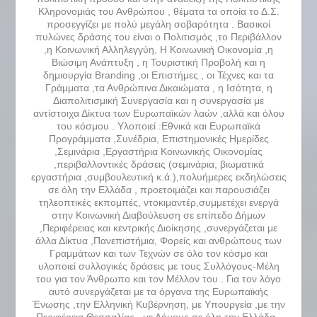
Κληρονομιάς του Ανθρώπου , θέματα τα οποία το Δ.Σ.
προσεγγίζει με πολύ μεγάλη σοβαρότητα . Βασικοί
πυλώνες δράσης του είναι ο Πολιτισμός ,το Περιβάλλον
,η Κοινωνική Αλληλεγγύη, Η Κοινωνική Οικονομία ,η
Βιώσιμη Ανάπτυξη , η Τουριστική Προβολή και η
δημιουργία Branding ,οι Επιστήμες , οι Τέχνες και τα
Γράμματα ,τα Ανθρώπινα Δικαιώματα , η Ισότητα, η
Διαπολιτισμική Συνεργασία και η συνεργασία με
αντίστοιχα Δίκτυα των Ευρωπαϊκών λαών ,αλλά και όλου
του κόσμου . Υλοποιεί :Εθνικά και Ευρωπαϊκά
Προγράμματα ,Συνέδρια, Επιστημονικές Ημερίδες
,Σεμινάρια ,Εργαστήρια Κοινωνικής Οικονομίας
,περιβαλλοντικές δράσεις (σεμινάρια, βιωματικά
εργαστήρια ,συμβουλευτική κ.ά.),πολυήμερες εκδηλώσεις
σε όλη την Ελλάδα , προετοιμάζει και παρουσιάζει
τηλεοπτικές εκπομπές, ντοκιμαντέρ,συμμετέχει ενεργά
στην Κοινωνική Διαβούλευση σε επίπεδο Δήμων
,Περιφέρειας και κεντρικής Διοίκησης ,συνεργάζεται με
άλλα Δίκτυα ,Πανεπιστήμια, Φορείς και ανθρώπους των
Γραμμάτων και των Τεχνών σε όλο τον κόσμο και
υλοποιεί συλλογικές δράσεις με τους Συλλόγους-Μέλη
του για τον Άνθρωπο και τον Μέλλον του . Για τον λόγο
αυτό συνεργάζεται με τα όργανα της Ευρωπαϊκής
Ένωσης ,την Ελληνική Κυβέρνηση, με Υπουργεία ,με την