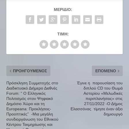
ΜΕΡΊΔΙΟ:
ΤΙΜΉ:
ΠΡΟΗΓΟΎΜΕΝΟΣ
ΕΠΌΜΕΝΟ
Πρόσκληση Συμμετοχής στο
Έγινε η παρουσίαση του
Διαδικτυακό Διήμερο Διεθνές
διπλού CD του Θωμά
Forum: “ Ο Ελληνικός
Αστερίου «Μελωδικές
Πολιτισμός στον Ψηφιακό
περιπλανήσεις» στις
Δημόσιο Χώρο και τη
27/11/2022 -Ο Δήμος
Europeana: Προκλήσεις-
Ελασσόνας τίμησε έναν άξιο
Προοπτικές” -Μια μεγάλη
δημιουργό
συνδιοργάνωση του Εθνικού
Κέντρου Τεκμηρίωσης και