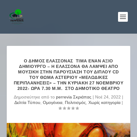
Ο ΔΉΜΟΣ ΕΛΑΣΣΌΝΑΣ ΤΙΜΆ ΈΝΑΝ ΆΞΙΟ
ΔΗΜΙΟΥΡΓΌ – Η ΕΛΑΣΣΌΝΑ ΘΑ ΛΆΜΨΕΙ ΑΠΌ
ΜΟΥΣΙΚΉ ΣΤΗΝ ΠΑΡΟΥΣΊΑΣΗ ΤΟΥ ΔΙΠΛΟΎ CD
ΤΟΥ ΘΩΜΆ ΑΣΤΕΡΊΟΥ «ΜΕΛΩΔΙΚΈΣ
ΠΕΡΙΠΛΑΝΉΣΕΙΣ» – ΤΗΝ ΚΥΡΙΑΚΉ 27 ΝΟΕΜΒΡΊΟΥ
2022- ΏΡΑ 7.30 Μ.Μ. ΣΤΟ ΔΗΜΟΤΙΚΌ ΘΈΑΤΡΟ
Δημοσιεύτηκε από το
perrevia Σκριάπας
|
Νοέ 24, 2022
|
Δελτία Τύπου
,
Ομογένεια
,
Πολιτισμός
,
Χωρίς κατηγορία
|