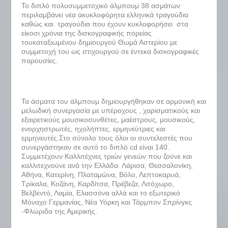
Το διπλό πολυσυμμετοχικό άλμπουμ 38 ασμάτων
περιλαμβάνει νέα ακυκλοφόρητα ελληνικά τραγούδια
καθώς και τραγούδια που έχουν κυκλοφορήσει στα
είκοσι χρόνια της δισκογραφικής πορείας
τουκαταξιωμένου δημιουργού Θωμά Αστερίου με
συμμετοχή του ως στιχουργού σε έντεκα δισκογραφικές
παρουσίες.
Τα άσματα του άλμπουμ δημιουργήθηκαν σε αρμονική και
μελωδική συνεργασία με υπέροχους , χαρισματικούς και
εξαιρετικούς μουσικοσυνθέτες, μαέστρους, μουσικούς,
ενορχηστρωτές, ηχολήπτες, ερμηνεύτριες και
ερμηνευτές.Στο σύνολο τους όλοι οι συντελεστές που
συνεργάστηκαν σε αυτό το διπλό cd είναι 140.
Συμμετέχουν Καλλιτέχνες τριών γενεών που ζούνε και
καλλιτεχνούνε ανά την Ελλάδα Λάρισα, Θεσσαλονίκη,
Αθήνα, Κατερίνη, Πλαταμώνα, Βόλο, Λεπτοκαρυά,
Τρίκαλα, Κοζάνη, Καρδίτσα, Πρέβεζα, Λιτόχωρο,
Βελβεντό, Λαμία, Ελασσόνα αλλά και το εξωτερικό
Μόναχο Γερμανίας, Νέα Υόρκη και Τάρμπον Σπρίνγκς
-Φλώριδα της Αμερικής.