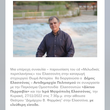
Μια υπέροχη συναυλία – παρουσίαση του cd «Μελωδικές
περιπλανήσεις» του Ελασσονίτη στην καταγωγή
στιχουργού Θωμά Αστερίου θα διοργανώσει ο
Δήμος
Ελασσόνας – Αντιδημαρχία Πολιτισμού
σε συνεργασία
με την Παγκόσμια Ομοσπονδία Ελασσονιτών
«Δίκτυο
Περραιβία»
και την
Ιερά Μητρόπολη Ελασσόνας
, την
Κυριακή, 27/11/2022 στις 7:30μ.μ. στην αίθουσα
Θεάτρου “Δημάρχου Β. Φαρμάκη” στην Ελασσόνα,
με
ελεύθερη είσοδο.