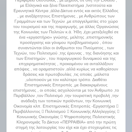
Περιφέρεια Θεσσαλίας , με Δήμους σε όλη την Ελλάδα ,
με Ελληνικά και ξένα Πανεπιστήμια ,Ινστιτούτα και
Ερευνητικά Κέντρα ,άλλα Δίκτυα εντός και εκτός Ελλάδος
, με ανεξάρτητους Επιστήμονες , με Ανθρώπους των
Γραμμάτων και των Τεχνών ,με επαγγελματίες στο χώρο
του τουρισμού και της παραγωγής, με άλλες Οργανώσεις
της Κοινωνίας των Πολιτών κ.ά. Ήδη ,έχει μετεξελιχθεί σε
ένα «εργαστήριο» γνώσης, μελέτης ,επιστημονικής
προσέγγισης και γόνιμου προβληματισμού , όπου
συναντώνται όλοι οι άνθρωποι του Πνεύματος , των
Τεχνών, του Πολιτισμού ,της έρευνας , της διανόησης και
των Επιστημών , του παραγωγικού δυναμικού και της
επιχειρηματικότητας , προκειμένου να ανταλλάξουν
απόψεις , να οραματιστούν ,αλλά κυρίως να καθορίσουν
δράσεις και πρωτοβουλίες ,τις οποίες ,μάλιστα
,υλοποιούν με τον καλύτερο τρόπο. Διαθέτει
Επιστημονικές Επιτροπές ,με διακεκριμένους
επιστήμονες , οι οποίες ασχολούνται με τον Άνθρωπο ,το
Περιβάλλον ,τον Πολιτισμό ,την τουριστική προβολή ,την
ανάδειξη των τοπικών προϊόντων, την Κοινωνική
Οικονομία κλπ. Επιστημονικές Επιτροπές -Εργαστήρια 
Περιβάλλοντος  Πολιτισμού  Κοινωνικής Αλληλεγγύης 
Κοινωνικής Οικονομίας  Ψηφιοποίησης Πολιτιστικής
Κληρονομιάς Το Δίκτυο «ΠΕΡΡΑΙΒΙΑ» από την πρώτη
στιγμή της λειτουργίας του είχε και έχει στοχευμένες τις