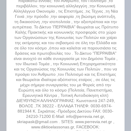
παρακάτω έννοιες: τον Άνθρωπο, τον Πολιτισμό ,το
περιβάλλον, την κοινωνική αλληλεγγύη ,την Κοινωνική
Αλληλέγγυα Οικονομία , τις Επιστήμες ,τις Τέχνες ,τη Νέα
Γενιά ,την πρόοδο ,την αειφορία ,τη βιώσιμη ανάπτυξη,
τη δικαιοσύνη ,την ισοπολιτεία , την αξιοπρέπεια και την
ευπρέπεια. Το Δίκτυο 'ΠΕΡΡΑΙΒΙΑ" θεωρείται ως Πρότυπο
Καλής Πρακτικής και κοινωνικής προσφοράς στο χώρο
των Οργανώσεων της Κοινωνίας των Πολιτών και χαίρει
της εκτίμησης και του σεβασμού σε όλη την Ελλάδα και
σε όλο τον κόσμο ,όπου και καλείται να παρουσιάσει τις
δράσεις και πρωτοβουλίες του . Το Δίκτυο "ΠΕΡΡΑΙΒΙΑ"
είναι ανοιχτό σε κάθε συνεργασία με τον Δημόσιο Τομέα ,
τον Ιδιωτικό Τομέα , την Κοινωνική Επιχειρηματικότητα
και τις Οργανώσεις της Κοινωνίας των Πολιτών , που να
προάγει τον Άνθρωπο ,τον Πολιτισμό και τις Επιστήμες
και θεωρείται ιδιαίτερα αξιόπιστος εταίρος , σε όλες τις
μέχρι σήμερα συνεργασίες του με Φορείς από την
Ευρώπη και όλο το κόσμο (Πολιτεία, Πανεπιστήμια,
Ερευνητικά Κέντρα , Τοπική Αυτοδιοίκηση κλπ)
ΔΙΕΥΘΥΝΣΗ ΑΛΛΗΛΟΓΡΑΦΙΑΣ: Κωνσταντά 247-249,
ΒΟΛΟΣ ,ΤΚ 38222 - ΕΛΛΑΔΑ ΤΗΛΕΦ. 0030-6974-
881944 Κ. Σκριάπας -Πρόεδρος Δικτύου FAX: 0030-
24210-71200 E-Mail: info@perrevia.net.gr,
skriapask@gmail.com . SITES: www.perrevia.net.gr ,
www.diktioelassonas.gr, FACEBOOK: