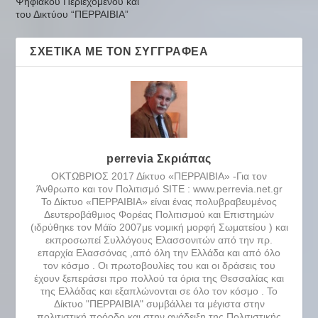
Ψηφιακού Περιεχομένου και
του Δικτύου “ΠΕΡΡΑΙΒΙΑ”
ΣΧΕΤΙΚΆ ΜΕ ΤΟΝ ΣΥΓΓΡΑΦΈΑ
perrevia Σκριάπας
ΟΚΤΩΒΡΙΟΣ 2017 Δίκτυο «ΠΕΡΡΑΙΒΙΑ» -Για τον
Άνθρωπο και τον Πολιτισμό SITE : www.perrevia.net.gr
Το Δίκτυο «ΠΕΡΡΑΙΒΙΑ» είναι ένας πολυβραβευμένος
Δευτεροβάθμιος Φορέας Πολιτισμού και Επιστημών
(ιδρύθηκε τον Μάϊο 2007με νομική μορφή Σωματείου ) και
εκπροσωπεί Συλλόγους Ελασσονιτών από την πρ.
επαρχία Ελασσόνας ,από όλη την Ελλάδα και από όλο
τον κόσμο . Οι πρωτοβουλίες του και οι δράσεις του
έχουν ξεπεράσει προ πολλού τα όρια της Θεσσαλίας και
της Ελλάδας και εξαπλώνονται σε όλο τον κόσμο . Το
Δίκτυο "ΠΕΡΡΑΙΒΙΑ" συμβάλλει τα μέγιστα στην
πολιτιστική πρόοδο και στην ανάδειξη της Πολιτιστικής