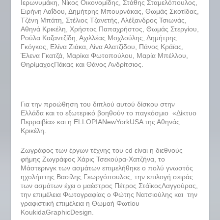
Ιερωνυμάκη, Νίκος Οικονομίδης, Στάθης Σταμελόπουλος,
Ειρήνη Λαΐδου, Δημήτρης Μπουρνάκας, Θωμάς Σκοτίδας,
Τζένη Μπάτη, Στέλιος Τζανετής, Αλέξανδρος Τσιωνάς,
Αθηνά Κρικέλη, Χρήστος Παπαχρήστος, Θωμάς Στεργίου,
Ρούλα Καζαντζίδη, Αχιλλέας Μοχλούλης, Δημήτρης
Γκόγκος, Ελίνα Ζιάκα, Λίνα Αλατζίδου, Πάνος Κράϊας,
Έλενα Γκατζά, Μαρίκα Φωτοπούλου, Μαρία Μπέλλου,
ΘηρίμαχοςΠάκας και Θάνος Ανδρίτσιος.
Για την προώθηση του διπλού αυτού δίσκου στην
Ελλάδα και το εξωτερικό βοηθούν το παγκόσμιο «Δίκτυο
Περραιβία» και η ELLOPIANewYorkUSA της Αθηνάς
Κρικέλη.
Ζωγράφος των έργων τέχνης του cd είναι η διεθνούς
φήμης Ζωγράφος Χάρις Τσεκούρα-Χατζήνα, το
Μάστερινγκ των ασμάτων επιμελήθηκε ο πολύ γνωστός
ηχολήπτης Βασίλης Γεωργόπουλος, την επιλογή σειράς
των ασμάτων έχει ο μαέστρος Πέτρος ΣτάϊκοςΛαγγούρας,
την επιμέλεια Φωτογραφίας ο Φώτης Νατσιούλης και την
γραφιστική επιμέλεια η Θωμαή Φωτίου
KoukidaGraphicDesign.