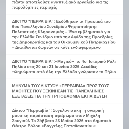
πάντα αποτελούσε αναπτυξιακό εργαλείο για τις
παρολύμπιες περιοχές
ΔΙΚΤΥΟ “ΠΕΡΡΑΙΒΙΑ”: Εκδόθηκαν τα Πρακτικά του
6ου Πανελληνίου Συνεδρίου Ψηφιοποίησης
Πολιτιστικής Κληρονομιάς – Ένα εμβληματικό για
την Ελλάδα Συνέδριο υπό την Αιγίδα της Προεδρίας
της Δημοκρατίας και του Οικουμενικού Πατριαρχείου
– Διατίθενται δωρεάν σε κάθε ενδιαφερόμενο
ΔΙΚΤΥΟ “ΠΕΡΡΑΙΒΙΑ”:«Μαγικό» το 4ο Ιστορικό Ράλι
Πηλίου στις 20 και 21 Ιουνίου 2026-Δεκάδες
πληρώματα από όλη την Ελλάδα γνώρισαν το Πήλιο
ΜΗΝΥΜΑ ΤΟΥ ΔΙΚΤΥΟΥ «ΠΕΡΡΑΙΒΙΑ» ΠΡΟΣ ΤΟΥΣ
ΜΑΘΗΤΕΣ ΠΟΥ ΞΕΚΙΝΗΣΑΝ ΤΙΣ ΠΑΝΕΛΛΗΝΙΕΣ
ΕΞΕΤΑΣΕΙΣ ΓΙΑ ΤΗΝ ΤΡΙΤΟΒΑΘΜΙΑ ΕΚΠΑΙΔΕΥΣΗ
Δίκτυο “Περραιβία”: Συγκλονιστική η ονειρική
μουσική παράσταση-αφιέρωμα στον Μιχάλη
Σουγιούλ Το Σάββατο 23 Μαΐου 2026 στο Δημοτικό
Θέατρο Βόλου «Βαγγέλης Παπαθανασίου»