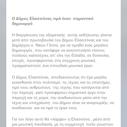
Ο Δήμος Ελασσόνας τιμά έναν σημαντικό
δημιουργό
Η διοργάνωση της εξαιρετικής αυτής εκδήλωσης γίνεται
μετά από πρωτοβουλία του Δήμου Ελασσόνας και του
Δημάρχου κ. Νίκου Γάτσα, για να τιμηθεί ένας μεγάλος
δημιουργός ,που κατάφερε να κινητοποιήσει τόσους
πολλούς καλλιτέχνες απ’ όλη την Ελλάδα, σε δύσκολες
εποχές, προσφέροντας στη σύγχρονη μουσική
πραγματικότητα ,ένα σπουδαίο μουσικό έργο.
Ο Δήμος Ελασσόνας, αποδεικνύοντας ότι έχει μεγάλη
ευαισθησία στον πολιτισμό, τις τέχνες και τις επιστήμες,
τιμά τους ανθρώπους της τέχνης που κατάγονται από
την περιοχή, γιατί προσφέρουν σημαντικό έργο στην
περιοχή και τη χώρα, την αναδεικνύουν μέσα από την
τέχνη και υποχρέωση του Δήμου είναι να αναγνωρίζει, να
αναδεικνύει και να τιμά το έργο τους.
Για τον λόγο αυτό θα «λάμψει» η Ελασσόνα , μέσα από
μια μουσική πανδαισία, με τη συμμετοχή πολύ γνωστών