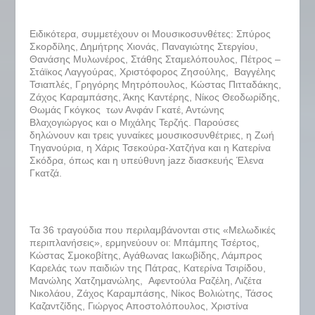
Ειδικότερα, συμμετέχουν οι Μουσικοσυνθέτες: Σπύρος
Σκορδίλης, Δημήτρης Χιονάς, Παναγιώτης Στεργίου,
Θανάσης Μυλωνέρος, Στάθης Σταμελόπουλος, Πέτρος –
Στάϊκος Λαγγούρας, Χριστόφορος Ζησούλης, Βαγγέλης
Τσιαπλές, Γρηγόρης Μητρόπουλος, Κώστας Πιτταδάκης,
Ζάχος Καραμπάσης, Άκης Καντέρης, Νίκος Θεοδωρίδης,
Θωμάς Γκόγκος των Ανφάν Γκατέ, Αντώνης
Βλαχογιώργος και ο Μιχάλης Τερζής. Παρούσες
δηλώνουν και τρεις γυναίκες μουσικοσυνθέτριες, η Ζωή
Τηγανούρια, η Χάρις Τσεκούρα-Χατζήνα και η Κατερίνα
Σκόδρα, όπως και η υπεύθυνη jazz διασκευής Έλενα
Γκατζά.
Τα 36 τραγούδια που περιλαμβάνονται στις «Μελωδικές
περιπλανήσεις», ερμηνεύουν οι: Μπάμπης Τσέρτος,
Κώστας Σμοκοβίτης, Αγάθωνας Ιακωβίδης, Λάμπρος
Καρελάς των παιδιών της Πάτρας, Κατερίνα Τσιρίδου,
Μανώλης Χατζημανώλης, Αφεντούλα Ραζέλη, Λιζέτα
Νικολάου, Ζάχος Καραμπάσης, Νίκος Βολιώτης, Τάσος
Καζαντζίδης, Γιώργος Αποστολόπουλος, Χριστίνα