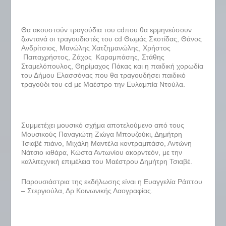
Θα ακουστούν τραγούδια του cdπου θα ερμηνεύσουν
ζωντανά οι τραγουδιστές του cd Θωμάς Σκοτίδας, Θάνος
Ανδρίτσιος, Μανώλης Χατζημανώλης, Χρήστος
Παπαχρήστος, Ζάχος Καραμπάσης, Στάθης
Σταμελόπουλος, Θηρίμαχος Πάκας και η παιδική χορωδία
του Δήμου Ελασσόνας που θα τραγουδήσει παιδικό
τραγούδι του cd με Μαέστρο την Ευλαμπία Ντούλα.
Συμμετέχει μουσικό σχήμα αποτελούμενο από τους
Μουσικούς Παναγιώτη Ζιώγα Μπουζούκι, Δημήτρη
Τσιαβέ πιάνο, Μιχάλη Μαντέλα κοντραμπάσο, Αντώνη
Νάτσιο κιθάρα, Κώστα Αντωνίου ακορντεόν, με την
καλλιτεχνική επιμέλεια του Μαέστρου Δημήτρη Τσιαβέ.
Παρουσιάστρια της εκδήλωσης είναι η Ευαγγελία Ράπτου
– Στεργιούλα, Δρ Κοινωνικής Λαογραφίας.