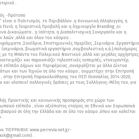
τερικό .
μός -Πρότυπο
 είναι ο Πολιτισμός ,το Περιβάλλον ,η Κοινωνική Αλληλεγγύη, η
 Γενιά, η Τουριστική Προβολή και η δημιουργία Branding ,οι
ινα Δικαιώματα , η Ισότητα, η Διαπολιτισμική Συνεργασία και η
 λαών ,αλλά και όλου του κόσμου .
ογράμματα ,Συνέδρια, Επιστημονικές Ημερίδες ,Σεμινάρια ,Εργαστήρι
 (σεμινάρια, βιωματικά εργαστήρια ,συμβουλευτική κ.ά.),πολυήμερες
ες με τη Μπάντα του Πολεμικού Ναυτικού ,αλλά και μεγάλες ορχήστρες
ροετοιμάζει και παρουσιάζει τηλεοπτικές εκπομπές, ντοκιμαντέρ,
ε επίπεδο Δήμων και Περιφέρειας ,συνεργάζεται με άλλα Δίκτυα
των και των Τεχνών σε όλο τον κόσμο , συμμετέχει στην Επιτροπή
ς , στην Επιτροπή Παρακολούθησης του ΠΕΠ Θεσσαλίας 2014-2020,
και υλοποιεί συλλογικές δράσεις με τους Συλλόγους-Μέλη του, για
αλής Πρακτικής και κοινωνικής προσφοράς στο χώρο των
παϊκό επίπεδο , είναι αξιόπιστος εταίρος σε Εθνικά και Ευρωπαϊκά
εβασμού σε όλη την Ελλάδα και σε όλο τον κόσμο ,όπου και καλείται
 .
ο ‘ΠΕΡΡΑΙΒΙΑ’ www.perrevia.net.gr-
pask@gmail.com) .