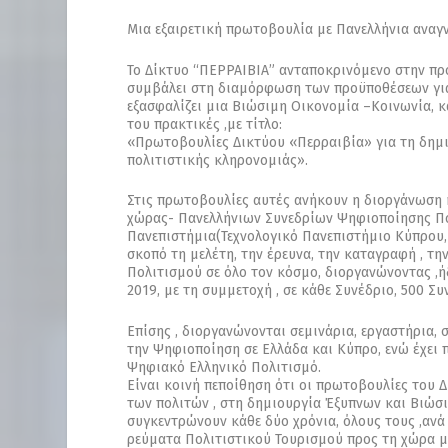
Μια εξαιρετική πρωτοβουλία με Πανελλήνια αναγ
Το Δίκτυο “ΠΕΡΡΑΙΒΙΑ” ανταποκρινόμενο στην πρ
συμβάλει στη διαμόρφωση των προϋποθέσεων για 
εξασφαλίζει μια Βιώσιμη Οικονομία –Κοινωνία, κ
του πρακτικές ,με τίτλο:
«Πρωτοβουλίες Δικτύου «Περραιβία» για τη δημ
πολιτιστικής κληρονομιάς».
Στις πρωτοβουλίες αυτές ανήκουν η διοργάνωση 
χώρας- Πανελλήνιων Συνεδρίων Ψηφιοποίησης Πολ
Πανεπιστήμια(Τεχνολογικό Πανεπιστήμιο Κύπρου, 
σκοπό τη μελέτη, την έρευνα, την καταγραφή , τη
Πολιτισμού σε όλο τον κόσμο, διοργανώνοντας ,ήδ
2019, με τη συμμετοχή , σε κάθε Συνέδριο, 500 Σ
Επίσης , διοργανώνονται σεμινάρια, εργαστήρια, 
την Ψηφιοποίηση σε Ελλάδα και Κύπρο, ενώ έχει π
Ψηφιακό Ελληνικό Πολιτισμό.
Είναι κοινή πεποίθηση ότι οι πρωτοβουλίες του
των πολιτών , στη δημιουργία Έξυπνων και Βιώσι
συγκεντρώνουν κάθε δύο χρόνια, όλους τους ,ανά
ρεύματα Πολιτιστικού Τουρισμού προς τη χώρα μα