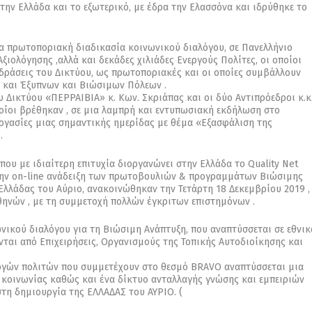
ην Ελλάδα και το εξωτερικό, με έδρα την Ελασσόνα και ιδρύθηκε το
α πρωτοποριακή διαδικασία κοινωνικού διαλόγου, σε Πανελλήνιο
ξιολόγησης ,αλλά και δεκάδες χιλιάδες Ενεργούς Πολίτες, οι οποίοι
 δράσεις του Δικτύου, ως πρωτοποριακές και οι οποίες συμβάλλουν
ά και Έξυπνων και Βιώσιμων Πόλεων .
 Δικτύου «ΠΕΡΡΑΙΒΙΑ» κ. Κων. Σκριάπας και οι δύο Αντιπρόεδροι κ.κ
ίοι βρέθηκαν , σε μια λαμπρή και εντυπωσιακή εκδήλωση στο
ργασίες μιας σημαντικής ημερίδας με θέμα «Εξασφάλιση της
.
ου με ιδιαίτερη επιτυχία διοργανώνει στην Ελλάδα το Quality Net
 την on-line ανάδειξη των πρωτοβουλιών & προγραμμάτων Βιώσιμης
Ελλάδας του Αύριο, ανακοινώθηκαν την Τετάρτη 18 Δεκεμβρίου 2019 ,
ηνών , με τη συμμετοχή πολλών έγκριτων επιστημόνων .
νικού διαλόγου για τη Βιώσιμη Ανάπτυξη, που αναπτύσσεται σε εθνικ
νται από Επιχειρήσεις, Οργανισμούς της Τοπικής Αυτοδιοίκησης και
ργών πολιτών που συμμετέχουν στο θεσμό BRAVO αναπτύσσεται μια
 κοινωνίας καθώς και ένα δίκτυο ανταλλαγής γνώσης και εμπειριών
τη δημιουργία της ΕΛΛΑΔΑΣ του ΑΥΡΙΟ. (