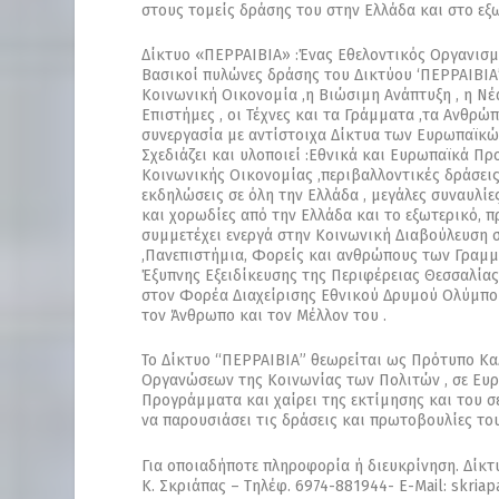
στους τομείς δράσης του στην Ελλάδα και στο εξω
Δίκτυο «ΠΕΡΡΑΙΒΙΑ» :Ένας Εθελοντικός Οργανισ
Βασικοί πυλώνες δράσης του Δικτύου ‘ΠΕΡΡΑΙΒΙΑ”
Κοινωνική Οικονομία ,η Βιώσιμη Ανάπτυξη , η Νέα
Επιστήμες , οι Τέχνες και τα Γράμματα ,τα Ανθρώπ
συνεργασία με αντίστοιχα Δίκτυα των Ευρωπαϊκών
Σχεδιάζει και υλοποιεί :Εθνικά και Ευρωπαϊκά Πρ
Κοινωνικής Οικονομίας ,περιβαλλοντικές δράσεις
εκδηλώσεις σε όλη την Ελλάδα , μεγάλες συναυλί
και χορωδίες από την Ελλάδα και το εξωτερικό, π
συμμετέχει ενεργά στην Κοινωνική Διαβούλευση σ
,Πανεπιστήμια, Φορείς και ανθρώπους των Γραμμά
Έξυπνης Εξειδίκευσης της Περιφέρειας Θεσσαλία
στον Φορέα Διαχείρισης Εθνικού Δρυμού Ολύμπου 
τον Άνθρωπο και τον Μέλλον του .
Το Δίκτυο “ΠΕΡΡΑΙΒΙΑ” θεωρείται ως Πρότυπο Κ
Οργανώσεων της Κοινωνίας των Πολιτών , σε Ευρω
Προγράμματα και χαίρει της εκτίμησης και του σ
να παρουσιάσει τις δράσεις και πρωτοβουλίες του
Για οποιαδήποτε πληροφορία ή διευκρίνηση. Δίκτυ
Κ. Σκριάπας – Τηλέφ. 6974-881944- E-Mail: skria