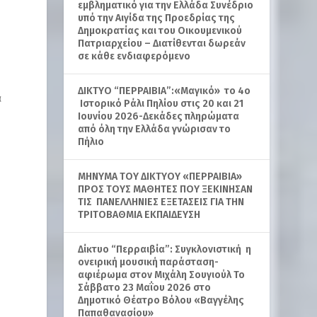
εμβληματικό για την Ελλάδα Συνέδριο
υπό την Αιγίδα της Προεδρίας της
Δημοκρατίας και του Οικουμενικού
Πατριαρχείου – Διατίθενται δωρεάν
σε κάθε ενδιαφερόμενο
ΔΙΚΤΥΟ “ΠΕΡΡΑΙΒΙΑ”:«Μαγικό» το 4ο
α
Ιστορικό Ράλι Πηλίου στις 20 και 21
Ιουνίου 2026-Δεκάδες πληρώματα
από όλη την Ελλάδα γνώρισαν το
Πήλιο
ΜΗΝΥΜΑ ΤΟΥ ΔΙΚΤΥΟΥ «ΠΕΡΡΑΙΒΙΑ»
ΠΡΟΣ ΤΟΥΣ ΜΑΘΗΤΕΣ ΠΟΥ ΞΕΚΙΝΗΣΑΝ
ΤΙΣ ΠΑΝΕΛΛΗΝΙΕΣ ΕΞΕΤΑΣΕΙΣ ΓΙΑ ΤΗΝ
ΤΡΙΤΟΒΑΘΜΙΑ ΕΚΠΑΙΔΕΥΣΗ
Δίκτυο “Περραιβία”: Συγκλονιστική η
ονειρική μουσική παράσταση-
αφιέρωμα στον Μιχάλη Σουγιούλ Το
Σάββατο 23 Μαΐου 2026 στο
Δημοτικό Θέατρο Βόλου «Βαγγέλης
Παπαθανασίου»