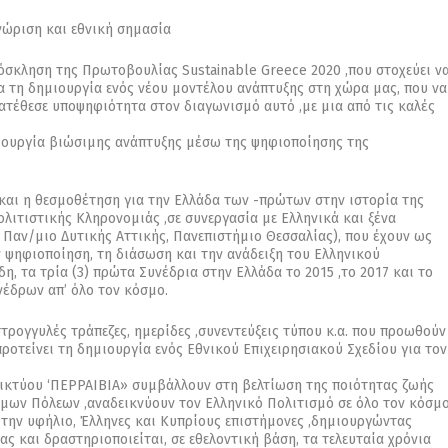
νώριση και εθνική σημασία
όσκληση της Πρωτοβουλίας Sustainable Greece 2020 ,που στοχεύει ν
τη δημιουργία ενός νέου μοντέλου ανάπτυξης στη χώρα μας, που να
ατέθεσε υποψηφιότητα στον διαγωνισμό αυτό ,με μια από τις καλές
ιουργία βιώσιμης ανάπτυξης μέσω της ψηφιοποίησης της
και η θεσμοθέτηση για την Ελλάδα των -πρώτων στην ιστορία της
ιτιστικής Κληρονομιάς ,σε συνεργασία με Ελληνικά και ξένα
Παν/μιο Δυτικής Αττικής, Πανεπιστήμιο Θεσσαλίας), που έχουν ως
ν ψηφιοποίηση, τη διάσωση και την ανάδειξη του Ελληνικού
η, τα τρία (3) πρώτα Συνέδρια στην Ελλάδα το 2015 ,το 2017 και το
υνέδρων απ’ όλο τον κόσμο.
στρογγυλές τράπεζες, ημερίδες ,συνεντεύξεις τύπου κ.α. που προωθούν
ροτείνει τη δημιουργία ενός Εθνικού Επιχειρησιακού Σχεδίου για τον
 Δικτύου ‘ΠΕΡΡΑΙΒΙΑ» συμβάλλουν στη βελτίωση της ποιότητας ζωής
μων Πόλεων ,αναδεικνύουν τον Ελληνικό Πολιτισμό σε όλο τον κόσμο
 την υφήλιο, Έλληνες και Κυπρίους επιστήμονες ,δημιουργώντας
ς και δραστηριοποιείται, σε εθελοντική βάση, τα τελευταία χρόνια