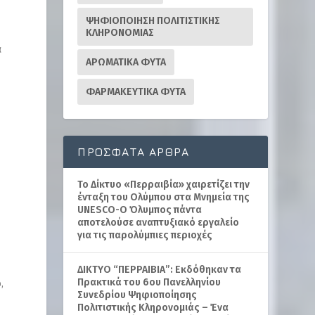
ΨΗΦΙΟΠΟΙΗΣΗ ΠΟΛΙΤΙΣΤΙΚΗΣ
ΚΛΗΡΟΝΟΜΙΑΣ
α
ΑΡΩΜΑΤΙΚΑ ΦΥΤΑ
ΦΑΡΜΑΚΕΥΤΙΚΑ ΦΥΤΑ
ΠΡΌΣΦΑΤΑ ΆΡΘΡΑ
Το Δίκτυο «Περραιβία» χαιρετίζει την
ένταξη του Ολύμπου στα Μνημεία της
UNESCO-Ο Όλυμπος πάντα
αποτελούσε αναπτυξιακό εργαλείο
για τις παρολύμπιες περιοχές
ΔΙΚΤΥΟ “ΠΕΡΡΑΙΒΙΑ”: Εκδόθηκαν τα
Πρακτικά του 6ου Πανελληνίου
,
Συνεδρίου Ψηφιοποίησης
Πολιτιστικής Κληρονομιάς – Ένα