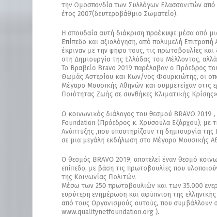
την Ομοσπονδία των Συλλόγων Ελασσονιτών από τ
έτος 2007(δευτεροβάθμιο Σωματείο).
Η σπουδαία αυτή διάκριση προέκυψε μέσα από μι
Επίπεδο και αξιολόγηση, από πολυμελή Επιτροπή Α
έκριναν με την ψήφο τους, τις πρωτοβουλίες και
στη Δημιουργία της Ελλάδας του Μέλλοντος, αλλ
Το Βραβείο Bravo 2019 παρέλαβαν ο Πρόεδρος του
Θωμάς Αστερίου και Κων/νος Φουρκιώτης, οι οπο
Μέγαρο Μουσικής Αθηνών και συμμετείχαν στις ε
Ποιότητας Ζωής σε συνθήκες Κλιματικής Κρίσης»
Ο κοινωνικός διάλογος του θεσμού BRAVO 2019 , π
Foundation (Πρόεδρος κ. Χρυσούλα Εξάρχου), με
Ανάπτυξης ,που υποστηρίζουν τη δημιουργία της 
σε μια μεγάλη εκδήλωση στο Μέγαρο Μουσικής Αθ
Ο θεσμός BRAVO 2019, αποτελεί έναν θεσμό κοινω
επίπεδο, με βάση τις πρωτοβουλίες που υλοποιού
της Κοινωνίας Πολιτών.
Μέσω των 250 πρωτοβουλιών και των 35.000 ενε
ευρύτερη ενημέρωση και αφύπνιση της ελληνικής
από τους Οργανισμούς αυτούς, που συμβάλλουν σ
www.qualitynetfoundation.org ).