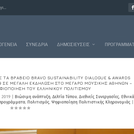
ι...
ΟΓΈΝΕΙΑ
ΣΥΝΈΔΡΙΑ
ΔΗΜΟΣΙΕΎΣΕΙΣ
ΠΡΟΓΡΆΜΜΑ
Ε ΤΑ ΒΡΑΒΕΊΟ BRAVO SUSTAINABILITY DIALOGUE & AWARDS
019 ΣΕ ΜΕΓΆΛΗ ΕΚΔΉΛΩΣΗ ΣΤΟ ΜΈΓΑΡΟ ΜΟΥΣΙΚΉΣ ΑΘΗΝΏΝ –
ΦΙΟΠΟΊΗΣΗ ΤΟΥ ΕΛΛΗΝΙΚΟΎ ΠΟΛΙΤΙΣΜΟΎ
, 2019
|
Βιώσιμη ανάπτυξη
,
Δελτία Τύπου
,
Διεθνείς Συνεργασίες
,
Εθνικ
προγράμματα
,
Πολιτισμός
,
Ψηφιοποίηση Πολιτιστικής Κληρονομιάς
|